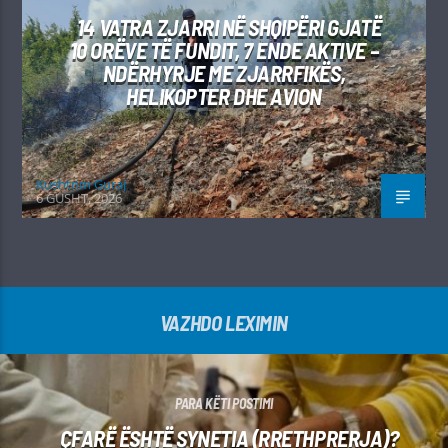
14 VATRA ZJARRI NË SHQIPËRI GJATË
10 ORËVE TË FUNDIT, 7 ENDE AKTIVE –
NDËRHYRJE ME ZJARRFIKËS,
HELIKOPTER DHE AVION
Kushtrim Guraj
6 GUSHT, 2026
VAZHDO LEXIMIN
PARA KËTI POSTIMI
ÇFARË ËSHTË SYNETIA (RRETHPRERJA)?