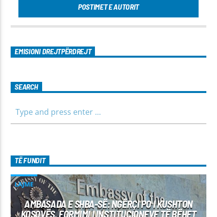
POSTIMET E AUTORIT
EMISIONI DREJTPËRDREJT
SEARCH
TË FUNDIT
LAJME
AMBASADA E SHBA-SË: NGËRÇI PO I KUSHTON
KOSOVËS, FORMIMI I INSTITUCIONEVE TË BËHET