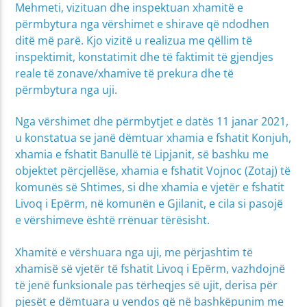
Mehmeti, vizituan dhe inspektuan xhamitë e
përmbytura nga vërshimet e shirave që ndodhen
ditë më parë. Kjo vizitë u realizua me qëllim të
inspektimit, konstatimit dhe të faktimit të gjendjes
reale të zonave/xhamive të prekura dhe të
përmbytura nga uji.
Nga vërshimet dhe përmbytjet e datës 11 janar 2021,
u konstatua se janë dëmtuar xhamia e fshatit Konjuh,
xhamia e fshatit Banullë të Lipjanit, së bashku me
objektet përcjellëse, xhamia e fshatit Vojnoc (Zotaj) të
komunës së Shtimes, si dhe xhamia e vjetër e fshatit
Livoq i Epërm, në komunën e Gjilanit, e cila si pasojë
e vërshimeve është rrënuar tërësisht.
Xhamitë e vërshuara nga uji, me përjashtim të
xhamisë së vjetër të fshatit Livoq i Epërm, vazhdojnë
të jenë funksionale pas tërheqjes së ujit, derisa për
pjesët e dëmtuara u vendos që në bashkëpunim me