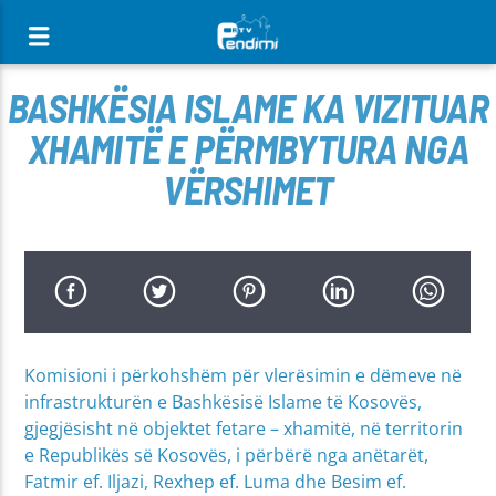
[There are no radio stations in the database]
BASHKËSIA ISLAME KA VIZITUAR
XHAMITË E PËRMBYTURA NGA
VËRSHIMET
Komisioni i përkohshëm për vlerësimin e dëmeve në
infrastrukturën e Bashkësisë Islame të Kosovës,
gjegjësisht në objektet fetare – xhamitë, në territorin
e Republikës së Kosovës, i përbërë nga anëtarët,
Fatmir ef. Iljazi, Rexhep ef. Luma dhe Besim ef.