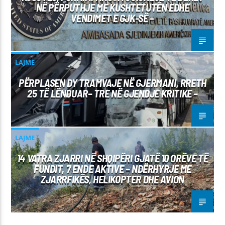
NË PËRPUTHJE ME KUSHTETUTËN EDHE
VENDIMET E GJK-SË –
LAJME
PËRPLASEN DY TRAMVAJE NË GJERMANI, RRETH
25 TË LËNDUAR– TRE NË GJENDJE KRITIKE –
LAJME
14 VATRA ZJARRI NË SHQIPËRI GJATË 10 ORËVE TË
FUNDIT, 7 ENDE AKTIVE – NDËRHYRJE ME
ZJARRFIKËS, HELIKOPTER DHE AVION