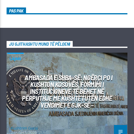
PAS PAK
JU GJITHASHTU MUND TË PËLQENI
LAJME
AMBASADA E SHBA-SË: NGËRÇI PO I
KUSHTON KOSOVËS, FORMIMI I
INSTITUCIONEVE TË BËHET NË
PËRPUTHJE ME KUSHTETUTËN EDHE
VENDIMET E GJK-SË –
Kushtrim Guraj
7 GUSHT, 2026