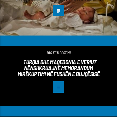
PAS KËTI POSTIMI
TURQIA DHE MAQEDONIA E VERIUT
NËNSHKRUAJNË MEMORANDUM
MIRËKUPTIMI NË FUSHËN E BUJQËSISË