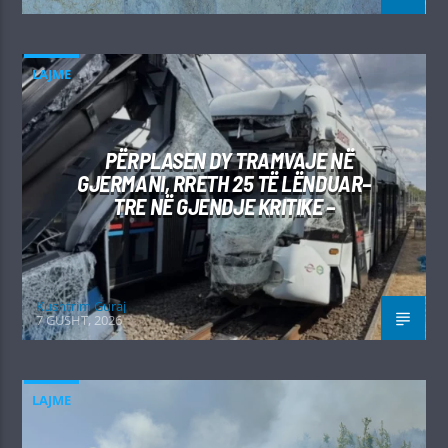
LAJME
PËRPLASEN DY TRAMVAJE NË
GJERMANI, RRETH 25 TË LËNDUAR–
TRE NË GJENDJE KRITIKE –
Kushtrim Guraj
7 GUSHT, 2026
LAJME