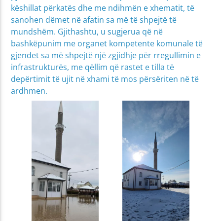
këshillat përkatës dhe me ndihmën e xhematit, të
sanohen dëmet në afatin sa më të shpejtë të
mundshëm. Gjithashtu, u sugjerua që në
bashkëpunim me organet kompetente komunale të
gjendet sa më shpejtë një zgjidhje për rregullimin e
infrastrukturës, me qëllim që rastet e tilla të
depërtimit të ujit në xhami të mos përsëriten në të
ardhmen.