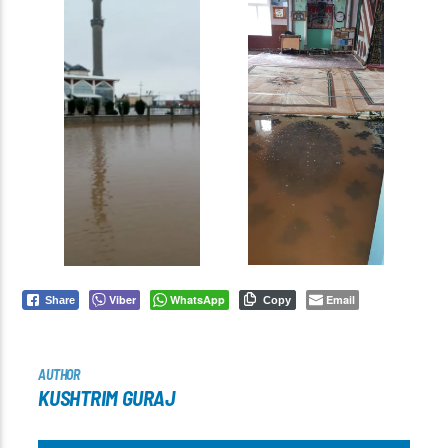
Viber
WhatsApp
Email
Share
Copy
AUTHOR
KUSHTRIM GURAJ