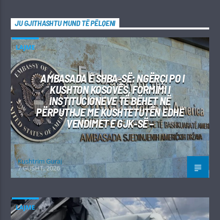
JU GJITHASHTU MUND TË PËLQENI
LAJME
AMBASADA E SHBA-SË: NGËRÇI PO I
KUSHTON KOSOVËS, FORMIMI I
INSTITUCIONEVE TË BËHET NË
PËRPUTHJE ME KUSHTETUTËN EDHE
VENDIMET E GJK-SË –
Kushtrim Guraj
7 GUSHT, 2026
LAJME