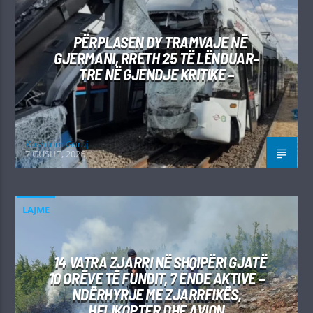
PËRPLASEN DY TRAMVAJE NË
GJERMANI, RRETH 25 TË LËNDUAR–
TRE NË GJENDJE KRITIKE –
Kushtrim Guraj
7 GUSHT, 2026
LAJME
14 VATRA ZJARRI NË SHQIPËRI GJATË
10 ORËVE TË FUNDIT, 7 ENDE AKTIVE –
NDËRHYRJE ME ZJARRFIKËS,
HELIKOPTER DHE AVION