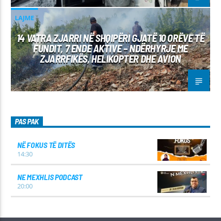
LAJME
14 VATRA ZJARRI NË SHQIPËRI GJATË 10 ORËVE TË
FUNDIT, 7 ENDE AKTIVE – NDËRHYRJE ME
ZJARRFIKËS, HELIKOPTER DHE AVION
PAS PAK
NË FOKUS TË DITËS
14:30
NE MEXHLIS PODCAST
20:00