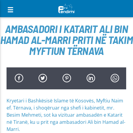
[There are no radio stations in the database]
AMBASADORI I KATARIT ALI BIN
HAMAD AL-MARRI PRITI NË TAKIM
MYFTIUN TËRNAVA
Kryetari i Bashkësisë Islame të Kosovës, Myftiu Naim
ef. Tërnava, i shoqëruar nga shefi i kabinetit, mr.
Besim Mehmeti, sot ka vizituar ambasadën e Katarit
në Tiranë, ku u prit nga ambasadori Ali bin Hamad al-
Marri.