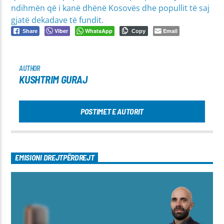
ndihmën që i kanë dhënë Kosovës dhe popullit të saj
gjatë dekadave të fundit.
Viber
WhatsApp
Email
Share
Copy
AUTHOR
KUSHTRIM GURAJ
POSTIMET E AUTORIT
EMISIONI DREJTPËRDREJT