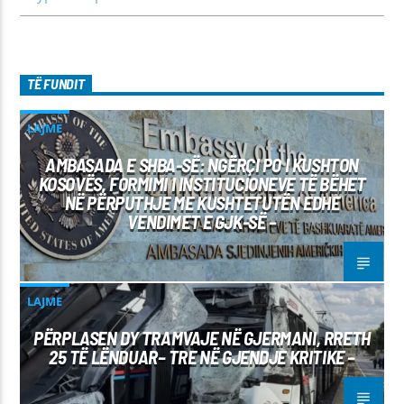
TË FUNDIT
LAJME
AMBASADA E SHBA-SË: NGËRÇI PO I KUSHTON
KOSOVËS, FORMIMI I INSTITUCIONEVE TË BËHET
NË PËRPUTHJE ME KUSHTETUTËN EDHE
VENDIMET E GJK-SË –
LAJME
PËRPLASEN DY TRAMVAJE NË GJERMANI, RRETH
25 TË LËNDUAR– TRE NË GJENDJE KRITIKE –