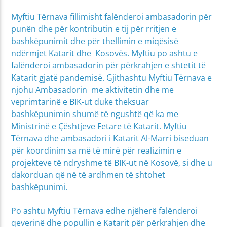
Myftiu Tërnava fillimisht falënderoi ambasadorin për
punën dhe për kontributin e tij për rritjen e
bashkëpunimit dhe për thellimin e miqësisë
ndërmjet Katarit dhe Kosovës. Myftiu po ashtu e
falënderoi ambasadorin për përkrahjen e shtetit të
Katarit gjatë pandemisë. Gjithashtu Myftiu Tërnava e
njohu Ambasadorin me aktivitetin dhe me
veprimtarinë e BIK-ut duke theksuar
bashkëpunimin shumë të ngushtë që ka me
Ministrinë e Çështjeve Fetare të Katarit. Myftiu
Tërnava dhe ambasadori i Katarit Al-Marri biseduan
për koordinim sa më të mirë për realizimin e
projekteve të ndryshme të BIK-ut në Kosovë, si dhe u
dakorduan që në të ardhmen të shtohet
bashkëpunimi.
Po ashtu Myftiu Tërnava edhe njëherë falënderoi
qeverinë dhe popullin e Katarit për përkrahjen dhe