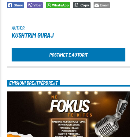
Viber
WhatsApp
Email
Share
Copy
AUTHOR
KUSHTRIM GURAJ
POSTIMET E AUTORIT
EMISIONI DREJTPËRDREJT