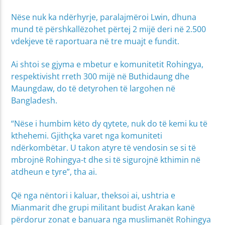
Nëse nuk ka ndërhyrje, paralajmëroi Lwin, dhuna
mund të përshkallëzohet përtej 2 mijë deri në 2.500
vdekjeve të raportuara në tre muajt e fundit.
Ai shtoi se gjyma e mbetur e komunitetit Rohingya,
respektivisht rreth 300 mijë në Buthidaung dhe
Maungdaw, do të detyrohen të largohen në
Bangladesh.
“Nëse i humbim këto dy qytete, nuk do të kemi ku të
kthehemi. Gjithçka varet nga komuniteti
ndërkombëtar. U takon atyre të vendosin se si të
mbrojnë Rohingya-t dhe si të sigurojnë kthimin në
atdheun e tyre”, tha ai.
Që nga nëntori i kaluar, theksoi ai, ushtria e
Mianmarit dhe grupi militant budist Arakan kanë
përdorur zonat e banuara nga muslimanët Rohingya