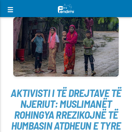
[There are no radio stations in the database]
AKTIVISTI I TË DREJTAVE TË
NJERIUT: MUSLIMANËT
ROHINGYA RREZIKOJNË TË
HUMBASIN ATDHEUN E TYRE