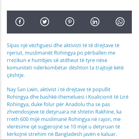
Sipas një vëzhguesi dhe aktivisti të të drejtave të
njeriut, muslimanët Rohingya po përballen me
rrezikun e humbjes së atdheut të tyre nëse
komuniteti ndërkombëtar dështon ta trajtojë këtë
çështje.
Nay San Lwin, aktivist i të drejtave të popullit
Rohingya dhe bashkë-themeluesi i Koalicionit të Lirë
Rohingya, duke folur për Anadolu tha se pas
zhvendosjeve të detyruara në shtetin Rakhine, ka
rreth 600 mijë muslimanë Rohingya në rajon, me
vlerësime që sugjerojnë se 10 mijë u detyruan të
kërkojnë strehim në Bangladesh javën e kaluar.