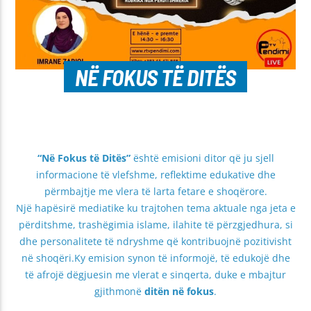
NË FOKUS TË DITËS
“Në Fokus të Ditës”
është emisioni ditor që ju sjell
informacione të vlefshme, reflektime edukative dhe
përmbajtje me vlera të larta fetare e shoqërore.
Një hapësirë mediatike ku trajtohen tema aktuale nga jeta e
përditshme, trashëgimia islame, ilahite të përzgjedhura, si
dhe personalitete të ndryshme që kontribuojnë pozitivisht
në shoqëri.Ky emision synon të informojë, të edukojë dhe
të afrojë dëgjuesin me vlerat e sinqerta, duke e mbajtur
gjithmonë
ditën në fokus
.