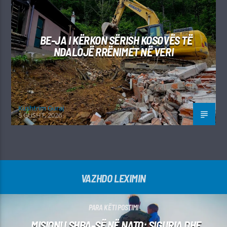
BE-JA I KËRKON SËRISH KOSOVËS TË
NDALOJË RRËNIMET NË VERI
Kushtrim Guraj
5 GUSHT, 2026
VAZHDO LEXIMIN
PARA KËTI POSTIMI
MISIONI I SHBA-SË NË NATO: SIGURIA DHE