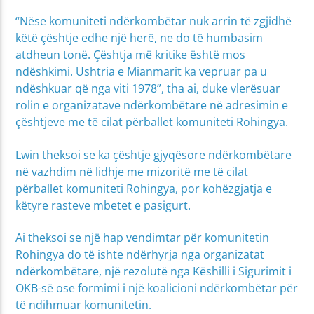
“Nëse komuniteti ndërkombëtar nuk arrin të zgjidhë
këtë çështje edhe një herë, ne do të humbasim
atdheun tonë. Çështja më kritike është mos
ndëshkimi. Ushtria e Mianmarit ka vepruar pa u
ndëshkuar që nga viti 1978”, tha ai, duke vlerësuar
rolin e organizatave ndërkombëtare në adresimin e
çështjeve me të cilat përballet komuniteti Rohingya.
Lwin theksoi se ka çështje gjyqësore ndërkombëtare
në vazhdim në lidhje me mizoritë me të cilat
përballet komuniteti Rohingya, por kohëzgjatja e
këtyre rasteve mbetet e pasigurt.
Ai theksoi se një hap vendimtar për komunitetin
Rohingya do të ishte ndërhyrja nga organizatat
ndërkombëtare, një rezolutë nga Këshilli i Sigurimit i
OKB-së ose formimi i një koalicioni ndërkombëtar për
të ndihmuar komunitetin.