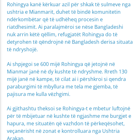
Rohingya kanë kërkuar azil për shkak të sulmeve nga
ushtria e Mianmarit, duhet të bindë komunitetin
ndërkombëtar që të udhëheq procesin e
riatdhesimit. Ai paralajmëroi se nëse Bangladeshi
nuk arrin këtë qëllim, refugjatët Rohingya do të
detyrohen të qëndrojnë në Bangladesh derisa situata
të ndryshojë.
Ai shpjegoi se 600 mijë Rohingya që jetojnë në
Mianmar janë në dy kushte të ndryshme. Rreth 130
mijë janë në kampe, të cilat ai i përshkroi si qendra
paraburgimi të mbyllura me tela me gjemba, të
pajisura me kulla vëzhgimi.
Ai gjithashtu theksoi se Rohingya-t e mbetur luftojnë
për të mbijetuar në kushte të ngjashme me burgjet e
hapura, me situatën që vazhdon të përkeqësohet,
veçanërisht në zonat e kontrolluara nga Ushtria
Arakan.