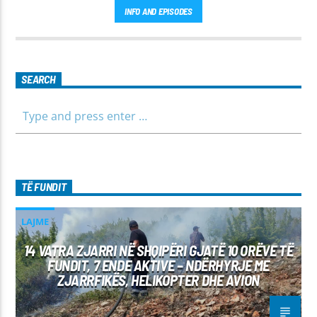
INFO AND EPISODES
SEARCH
TË FUNDIT
LAJME
14 VATRA ZJARRI NË SHQIPËRI GJATË 10 ORËVE TË
FUNDIT, 7 ENDE AKTIVE – NDËRHYRJE ME
ZJARRFIKËS, HELIKOPTER DHE AVION