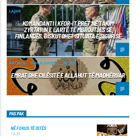
LAJME
KOMANDANTI I KFOR-IT PRET NË TAKIM
ZYRTARIN E LARTË TË MBROJTJES SË
FINLANDËS, DISKUTOHET SITUATA E SIGURISË
ARTIKUJ
DIJA & DAVETI
IMANI
EMRAT DHE CILËSITË E ALLAHUT TË MADHËRUAR
PAS PAK
NË FOKUS TË DITËS
14:30