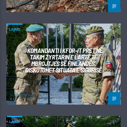
Kushtrim Guraj
6 GUSHT, 2026
LAJME
KOMANDANTI I KFOR-IT PRET NË
TAKIM ZYRTARIN E LARTË TË
MBROJTJES SË FINLANDËS,
DISKUTOHET SITUATA E SIGURISË
Kushtrim Guraj
6 GUSHT, 2026
LAJME