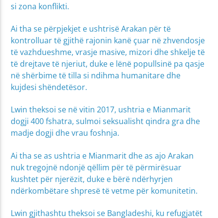
si zona konflikti.
Ai tha se përpjekjet e ushtrisë Arakan për të
kontrolluar të gjithë rajonin kanë çuar në zhvendosje
të vazhdueshme, vrasje masive, mizori dhe shkelje të
të drejtave të njeriut, duke e lënë popullsinë pa qasje
në shërbime të tilla si ndihma humanitare dhe
kujdesi shëndetësor.
Lwin theksoi se në vitin 2017, ushtria e Mianmarit
dogji 400 fshatra, sulmoi seksualisht qindra gra dhe
madje dogji dhe vrau foshnja.
Ai tha se as ushtria e Mianmarit dhe as ajo Arakan
nuk tregojnë ndonjë qëllim për të përmirësuar
kushtet për njerëzit, duke e bërë ndërhyrjen
ndërkombëtare shpresë të vetme për komunitetin.
Lwin gjithashtu theksoi se Bangladeshi, ku refugjatët