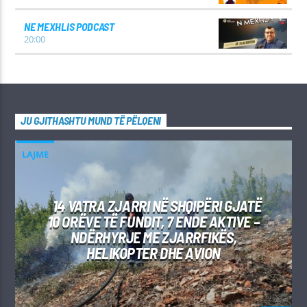
NE MEXHLIS PODCAST
20:00
JU GJITHASHTU MUND TË PËLQENI
LAJME
14 VATRA ZJARRI NË SHQIPËRI GJATË
10 ORËVE TË FUNDIT, 7 ENDE AKTIVE –
NDËRHYRJE ME ZJARRFIKËS,
HELIKOPTER DHE AVION