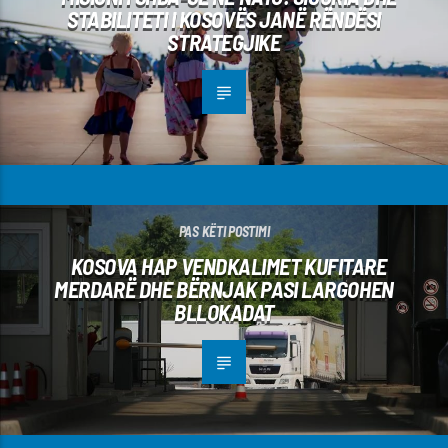
STABILITETI I KOSOVËS JANË RËNDËSI
STRATEGJIKE
PAS KËTI POSTIMI
KOSOVA HAP VENDKALIMET KUFITARE
MERDARË DHE BËRNJAK PASI LARGOHEN
BLLOKADAT