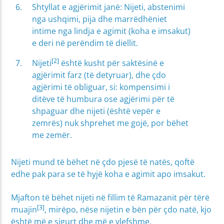
Shtyllat e agjërimit janë: Nijeti, abstenimi
nga ushqimi, pija dhe marrëdhëniet
intime nga lindja e agimit (koha e imsakut)
e deri në perëndim të diellit.
[2]
Nijeti
është kusht për saktësinë e
agjërimit farz (të detyruar), dhe çdo
agjërimi të obliguar, si: kompensimi i
ditëve të humbura ose agjërimi për të
shpaguar dhe nijeti (është vepër e
zemrës) nuk shprehet me gojë, por bëhet
me zemër.
Nijeti mund të bëhet në çdo pjesë të natës, qoftë
edhe pak para se të hyjë koha e agimit apo imsakut.
Mjafton të bëhet nijeti në fillim të Ramazanit për tërë
[3]
muajin
, mirëpo, nëse nijetin e bën për çdo natë, kjo
është më e sigurt dhe më e vlefshme.