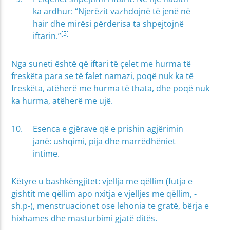
ka ardhur: “Njerëzit vazhdojnë të jenë në
hair dhe mirësi përderisa ta shpejtojnë
[5]
iftarin.”
Nga suneti është që iftari të çelet me hurma të
freskëta para se të falet namazi, poqë nuk ka të
freskëta, atëherë me hurma të thata, dhe poqë nuk
ka hurma, atëherë me ujë.
Esenca e gjërave që e prishin agjërimin
janë: ushqimi, pija dhe marrëdhëniet
intime.
Këtyre u bashkëngjitet: vjellja me qëllim (futja e
gishtit me qëllim apo nxitja e vjelljes me qëllim, -
sh.p-), menstruacionet ose lehonia te gratë, bërja e
hixhames dhe masturbimi gjatë ditës.