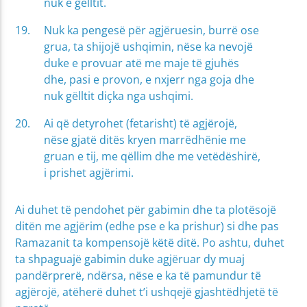
nuk e gëlltit.
Nuk ka pengesë për agjëruesin, burrë ose
grua, ta shijojë ushqimin, nëse ka nevojë
duke e provuar atë me maje të gjuhës
dhe, pasi e provon, e nxjerr nga goja dhe
nuk gëlltit diçka nga ushqimi.
Ai që detyrohet (fetarisht) të agjërojë,
nëse gjatë ditës kryen marrëdhënie me
gruan e tij, me qëllim dhe me vetëdëshirë,
i prishet agjërimi.
Ai duhet të pendohet për gabimin dhe ta plotësojë
ditën me agjërim (edhe pse e ka prishur) si dhe pas
Ramazanit ta kompensojë këtë ditë. Po ashtu, duhet
ta shpaguajë gabimin duke agjëruar dy muaj
pandërprerë, ndërsa, nëse e ka të pamundur të
agjërojë, atëherë duhet t’i ushqejë gjashtëdhjetë të