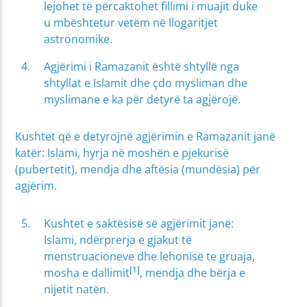
lejohet të përcaktohet fillimi i muajit duke
u mbështetur vetëm në llogaritjet
astronomike.
Agjërimi i Ramazanit është shtyllë nga
shtyllat e Islamit dhe çdo mysliman dhe
myslimane e ka për detyrë ta agjërojë.
Kushtet që e detyrojnë agjërimin e Ramazanit janë
katër: Islami, hyrja në moshën e pjekurisë
(pubertetit), mendja dhe aftësia (mundësia) për
agjërim.
Kushtet e saktësisë së agjërimit janë:
Islami, ndërprerja e gjakut të
menstruacioneve dhe lehonisë te gruaja,
[1]
mosha e dallimit
, mendja dhe bërja e
nijetit natën.