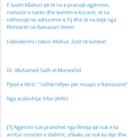
E lusim Allahun që të na e pranojë agjërimin,
namazin e natës dhe leximin e Kuranit, të na
ndihmojë në adhurimin e Tij dhe të na bëjë nga
fitimtarët në Ramazan! Amin!
Falënderimi i takon Allahut, Zotit të botëve!
Dr. Muhamed Salih el-Munexhid
Pjesë e librit : “Udhërrëfyes për muajin e Ramazanit”
Nga arabishtja: Irfan JAHIU
[1]
Agjërimi nuk pranohet nga fëmija që nuk e ka
arritur moshën e dallimit, shkaku se nuk ka dije dhe