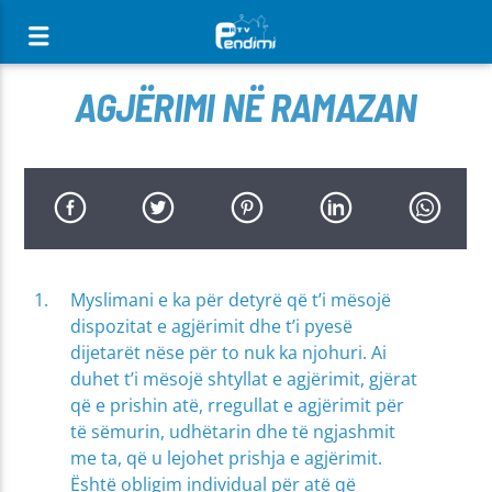
[There are no radio stations in the database]
AGJËRIMI NË RAMAZAN
Myslimani e ka për detyrë që t’i mësojë
dispozitat e agjërimit dhe t’i pyesë
dijetarët nëse për to nuk ka njohuri. Ai
duhet t’i mësojë shtyllat e agjërimit, gjërat
që e prishin atë, rregullat e agjërimit për
të sëmurin, udhëtarin dhe të ngjashmit
me ta, që u lejohet prishja e agjërimit.
Është obligim individual për atë që