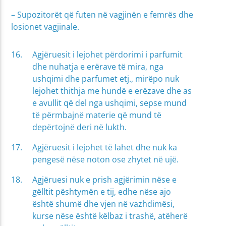
– Supozitorët që futen në vagjinën e femrës dhe
losionet vagjinale.
Agjëruesit i lejohet përdorimi i parfumit
dhe nuhatja e erërave të mira, nga
ushqimi dhe parfumet etj., mirëpo nuk
lejohet thithja me hundë e erëzave dhe as
e avullit që del nga ushqimi, sepse mund
të përmbajnë materie që mund të
depërtojnë deri në lukth.
Agjëruesit i lejohet të lahet dhe nuk ka
pengesë nëse noton ose zhytet në ujë.
Agjëruesi nuk e prish agjërimin nëse e
gëlltit pështymën e tij, edhe nëse ajo
është shumë dhe vjen në vazhdimësi,
kurse nëse është këlbaz i trashë, atëherë