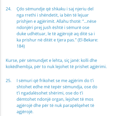
Çdo sëmundje që shkaku i saj njeriu del
nga rrethi i shëndetit, ia bën të lejuar
prishjen e agjërimit. Allahu thotë: “…nëse
ndonjëri prej jush është i sëmurë ose
duke udhëtuar, le të agjërojë aq ditë sa i
ka prishur në ditët e tjera pas.” (El-Bekare:
184)
Kurse, për sëmundjet e lehta, siç janë: kolli dhe
kokëdhembja, për to nuk lejohet të prishet agjërimi.
I sëmuri që frikohet se me agjërim do t’i
shtohet edhe më tepër sëmundja, ose do
t’i ngadalësohet shërimi, ose do t’i
dëmtohet ndonjë organ, lejohet të mos
agjërojë dhe për të nuk parapëlqehet të
agjërojë.