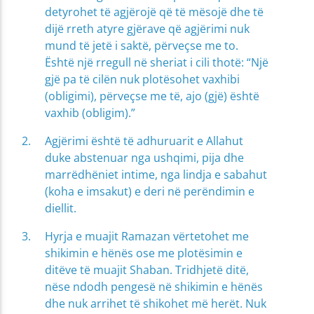
detyrohet të agjërojë që të mësojë dhe të
dijë rreth atyre gjërave që agjërimi nuk
mund të jetë i saktë, përveçse me to.
Është një rregull në sheriat i cili thotë: “Një
gjë pa të cilën nuk plotësohet vaxhibi
(obligimi), përveçse me të, ajo (gjë) është
vaxhib (obligim).”
Agjërimi është të adhuruarit e Allahut
duke abstenuar nga ushqimi, pija dhe
marrëdhëniet intime, nga lindja e sabahut
(koha e imsakut) e deri në perëndimin e
diellit.
Hyrja e muajit Ramazan vërtetohet me
shikimin e hënës ose me plotësimin e
ditëve të muajit Shaban. Tridhjetë ditë,
nëse ndodh pengesë në shikimin e hënës
dhe nuk arrihet të shikohet më herët. Nuk