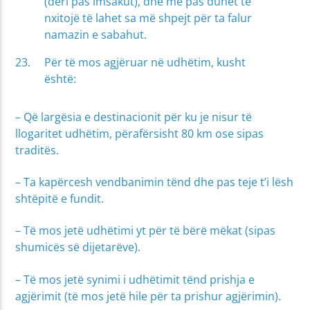
(deri pas imsakut), dhe më pas duhet të
nxitojë të lahet sa më shpejt për ta falur
namazin e sabahut.
Për të mos agjëruar në udhëtim, kusht
është:
– Që largësia e destinacionit për ku je nisur të
llogaritet udhëtim, përafërsisht 80 km ose sipas
traditës.
– Ta kapërcesh vendbanimin tënd dhe pas teje t’i lësh
shtëpitë e fundit.
– Të mos jetë udhëtimi yt për të bërë mëkat (sipas
shumicës së dijetarëve).
– Të mos jetë synimi i udhëtimit tënd prishja e
agjërimit (të mos jetë hile për ta prishur agjërimin).