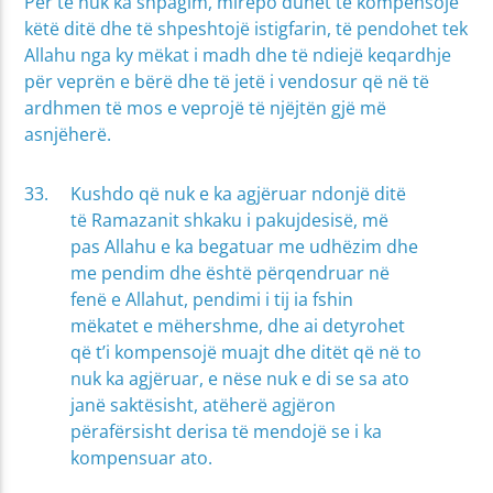
Për të nuk ka shpagim, mirëpo duhet të kompensojë
këtë ditë dhe të shpeshtojë istigfarin, të pendohet tek
Allahu nga ky mëkat i madh dhe të ndiejë keqardhje
për veprën e bërë dhe të jetë i vendosur që në të
ardhmen të mos e veprojë të njëjtën gjë më
asnjëherë.
Kushdo që nuk e ka agjëruar ndonjë ditë
të Ramazanit shkaku i pakujdesisë, më
pas Allahu e ka begatuar me udhëzim dhe
me pendim dhe është përqendruar në
fenë e Allahut, pendimi i tij ia fshin
mëkatet e mëhershme, dhe ai detyrohet
që t’i kompensojë muajt dhe ditët që në to
nuk ka agjëruar, e nëse nuk e di se sa ato
janë saktësisht, atëherë agjëron
përafërsisht derisa të mendojë se i ka
kompensuar ato.