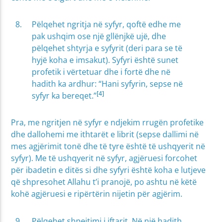
Pëlqehet ngritja në syfyr, qoftë edhe me
pak ushqim ose një gllënjkë ujë, dhe
pëlqehet shtyrja e syfyrit (deri para se të
hyjë koha e imsakut). Syfyri është sunet
profetik i vërtetuar dhe i fortë dhe në
hadith ka ardhur: “Hani syfyrin, sepse në
[4]
syfyr ka bereqet.”
Pra, me ngritjen në syfyr e ndjekim rrugën profetike
dhe dallohemi me ithtarët e librit (sepse dallimi në
mes agjërimit tonë dhe të tyre është të ushqyerit në
syfyr). Me të ushqyerit në syfyr, agjëruesi forcohet
për ibadetin e ditës si dhe syfyri është koha e lutjeve
që shpresohet Allahu t’i pranojë, po ashtu në këtë
kohë agjëruesi e ripërtërin nijetin për agjërim.
Pëlqehet shpejtimi i iftarit. Në një hadith