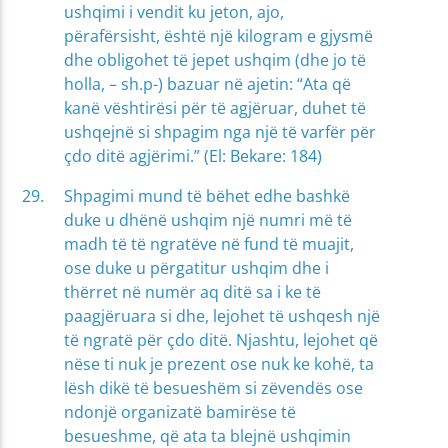
ushqimi i vendit ku jeton, ajo,
përafërsisht, është një kilogram e gjysmë
dhe obligohet të jepet ushqim (dhe jo të
holla, – sh.p-) bazuar në ajetin: “Ata që
kanë vështirësi për të agjëruar, duhet të
ushqejnë si shpagim nga një të varfër për
çdo ditë agjërimi.” (El: Bekare: 184)
Shpagimi mund të bëhet edhe bashkë
duke u dhënë ushqim një numri më të
madh të të ngratëve në fund të muajit,
ose duke u përgatitur ushqim dhe i
thërret në numër aq ditë sa i ke të
paagjëruara si dhe, lejohet të ushqesh një
të ngratë për çdo ditë. Njashtu, lejohet që
nëse ti nuk je prezent ose nuk ke kohë, ta
lësh dikë të besueshëm si zëvendës ose
ndonjë organizatë bamirëse të
besueshme, që ata ta blejnë ushqimin