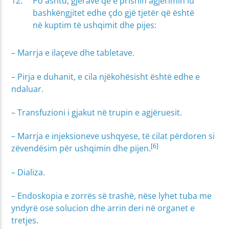
Po ashtu, gjërave që e prishin agjërimin iu
bashkëngjitet edhe çdo gjë tjetër që është
në kuptim të ushqimit dhe pijes:
– Marrja e ilaçeve dhe tabletave.
– Pirja e duhanit, e cila njëkohësisht është edhe e
ndaluar.
– Transfuzioni i gjakut në trupin e agjëruesit.
– Marrja e injeksioneve ushqyese, të cilat përdoren si
[6]
zëvendësim për ushqimin dhe pijen.
– Dializa.
– Endoskopia e zorrës së trashë, nëse lyhet tuba me
yndyrë ose solucion dhe arrin deri në organet e
tretjes.