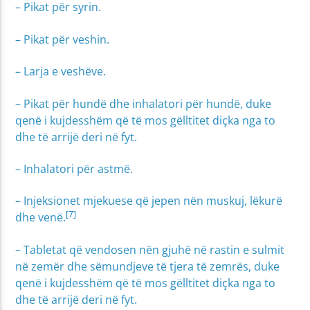
– Pikat për syrin.
– Pikat për veshin.
– Larja e veshëve.
– Pikat për hundë dhe inhalatori për hundë, duke
qenë i kujdesshëm që të mos gëlltitet diçka nga to
dhe të arrijë deri në fyt.
– Inhalatori për astmë.
– Injeksionet mjekuese që jepen nën muskuj, lëkurë
[7]
dhe venë.
– Tabletat që vendosen nën gjuhë në rastin e sulmit
në zemër dhe sëmundjeve të tjera të zemrës, duke
qenë i kujdesshëm që të mos gëlltitet diçka nga to
dhe të arrijë deri në fyt.