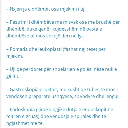
– Nxjerrja e dhëmbit ose mjekimi i tij.
– Pastrimi i dhëmbëve me misvak ose me brushë për
dhëmbë, duke qenë i kujdesshëm që pasta e
dhëmbëve të mos shkojë deri në fyt.
– Pomada dhe leukoplasti (fashat ngjitëse) për
mjekim.
– Uji që përdoret për shpëlarjen e gojës, nëse nuk e
gëlltit.
– Gastroskopia e lukthit, me kusht që tubës të mos i
vendosen preparate ushqyese, si: yndyrë dhe lëngje.
– Endoskopia gjinekologjike (futja e endoskopit në
mitrën e gruas) dhe vendosja e spirales dhe të
ngjashmet me të.