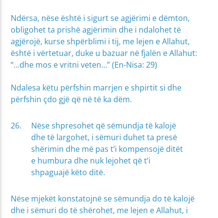
Ndërsa, nëse është i sigurt se agjërimi e dëmton,
obligohet ta prishë agjërimin dhe i ndalohet të
agjërojë, kurse shpërblimi i tij, me lejen e Allahut,
është i vërtetuar, duke u bazuar në fjalën e Allahut:
“…dhe mos e vritni veten…” (En-Nisa: 29)
Ndalesa këtu përfshin marrjen e shpirtit si dhe
përfshin çdo gjë që në të ka dëm.
Nëse shpresohet që sëmundja të kalojë
dhe të largohet, i sëmuri duhet ta presë
shërimin dhe më pas t’i kompensojë ditët
e humbura dhe nuk lejohet që t’i
shpaguajë këto ditë.
Nëse mjekët konstatojnë se sëmundja do të kalojë
dhe i sëmuri do të shërohet, me lejen e Allahut, i