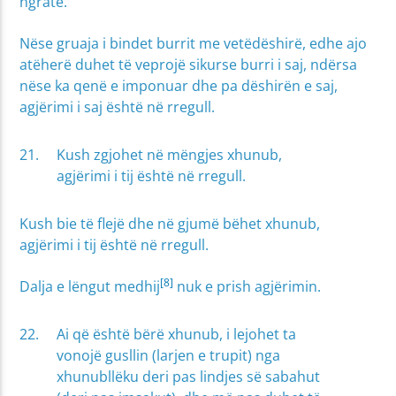
ngratë.
Nëse gruaja i bindet burrit me vetëdëshirë, edhe ajo
atëherë duhet të veprojë sikurse burri i saj, ndërsa
nëse ka qenë e imponuar dhe pa dëshirën e saj,
agjërimi i saj është në rregull.
Kush zgjohet në mëngjes xhunub,
agjërimi i tij është në rregull.
Kush bie të flejë dhe në gjumë bëhet xhunub,
agjërimi i tij është në rregull.
[8]
Dalja e lëngut medhij
nuk e prish agjërimin.
Ai që është bërë xhunub, i lejohet ta
vonojë gusllin (larjen e trupit) nga
xhunubllëku deri pas lindjes së sabahut