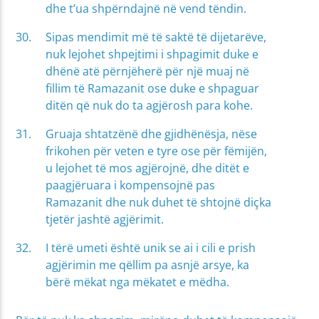
dhe t’ua shpërndajnë në vend tëndin.
Sipas mendimit më të saktë të dijetarëve,
nuk lejohet shpejtimi i shpagimit duke e
dhënë atë përnjëherë për një muaj në
fillim të Ramazanit ose duke e shpaguar
ditën që nuk do ta agjërosh para kohe.
Gruaja shtatzënë dhe gjidhënësja, nëse
frikohen për veten e tyre ose për fëmijën,
u lejohet të mos agjërojnë, dhe ditët e
paagjëruara i kompensojnë pas
Ramazanit dhe nuk duhet të shtojnë diçka
tjetër jashtë agjërimit.
I tërë umeti është unik se ai i cili e prish
agjërimin me qëllim pa asnjë arsye, ka
bërë mëkat nga mëkatet e mëdha.