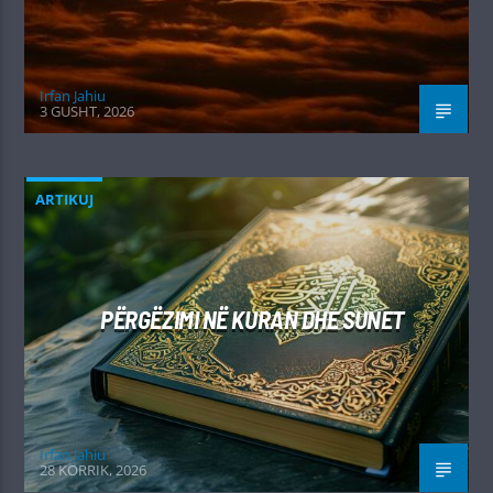
Irfan Jahiu
3 GUSHT, 2026
ARTIKUJ
PËRGËZIMI NË KURAN DHE SUNET
Irfan Jahiu
28 KORRIK, 2026