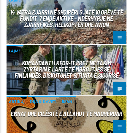
LAJME
14 VATRA ZJARRI NË SHQIPËRI GJATË 10 ORËVE TË
FUNDIT, 7 ENDE AKTIVE – NDËRHYRJE ME
ZJARRFIKËS, HELIKOPTER DHE AVION
LAJME
KOMANDANTI I KFOR-IT PRET NË TAKIM
ZYRTARIN E LARTË TË MBROJTJES SË
FINLANDËS, DISKUTOHET SITUATA E SIGURISË
ARTIKUJ
DIJA & DAVETI
IMANI
EMRAT DHE CILËSITË E ALLAHUT TË MADHËRUAR