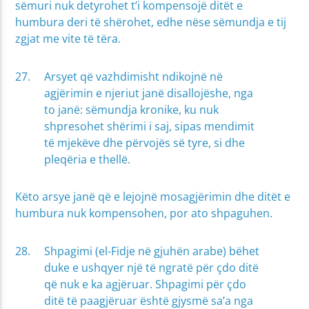
sëmuri nuk detyrohet t’i kompensojë ditët e
humbura deri të shërohet, edhe nëse sëmundja e tij
zgjat me vite të tëra.
Arsyet që vazhdimisht ndikojnë në
agjërimin e njeriut janë disallojëshe, nga
to janë: sëmundja kronike, ku nuk
shpresohet shërimi i saj, sipas mendimit
të mjekëve dhe përvojës së tyre, si dhe
pleqëria e thellë.
Këto arsye janë që e lejojnë mosagjërimin dhe ditët e
humbura nuk kompensohen, por ato shpaguhen.
Shpagimi (el-Fidje në gjuhën arabe) bëhet
duke e ushqyer një të ngratë për çdo ditë
që nuk e ka agjëruar. Shpagimi për çdo
ditë të paagjëruar është gjysmë sa’a nga