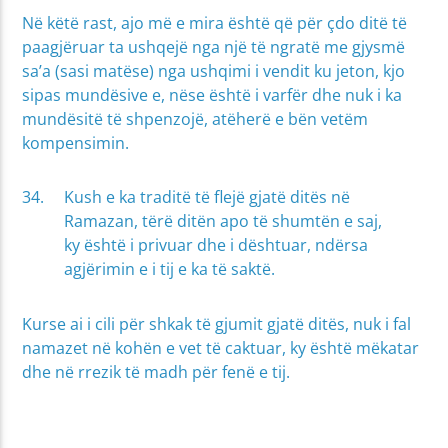
Në këtë rast, ajo më e mira është që për çdo ditë të
paagjëruar ta ushqejë nga një të ngratë me gjysmë
sa’a (sasi matëse) nga ushqimi i vendit ku jeton, kjo
sipas mundësive e, nëse është i varfër dhe nuk i ka
mundësitë të shpenzojë, atëherë e bën vetëm
kompensimin.
Kush e ka traditë të flejë gjatë ditës në
Ramazan, tërë ditën apo të shumtën e saj,
ky është i privuar dhe i dështuar, ndërsa
agjërimin e i tij e ka të saktë.
Kurse ai i cili për shkak të gjumit gjatë ditës, nuk i fal
namazet në kohën e vet të caktuar, ky është mëkatar
dhe në rrezik të madh për fenë e tij.