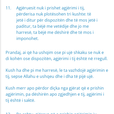
Agjëruesit nuk i prishet agjërimi i tij,
përderisa nuk plotësohen tri kushte: të
jetë i ditur për dispozitën dhe të mos jetë i
paditur, ta bëjë me vetëdije dhe jo me
harresë, ta bëjë me dëshirë dhe të mos i
imponohet.
Prandaj, ai që ha ushqim ose pi ujë shkaku se nuk e
di kohën ose dispozitën, agjërimi i tij është në rregull.
Kush ha dhe pi me harresë, le ta vazhdojë agjërimin e
tij, sepse Allahu e ushqeu dhe i dha të pijë ujë.
Kush merr apo përdor diçka nga gjërat që e prishin
agjërimin, pa dëshirën apo zgjedhjen e tij, agjërimi i
tij është i saktë.