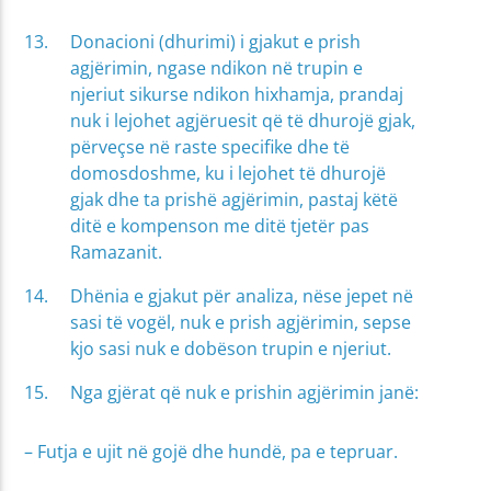
Donacioni (dhurimi) i gjakut e prish
agjërimin, ngase ndikon në trupin e
njeriut sikurse ndikon hixhamja, prandaj
nuk i lejohet agjëruesit që të dhurojë gjak,
përveçse në raste specifike dhe të
domosdoshme, ku i lejohet të dhurojë
gjak dhe ta prishë agjërimin, pastaj këtë
ditë e kompenson me ditë tjetër pas
Ramazanit.
Dhënia e gjakut për analiza, nëse jepet në
sasi të vogël, nuk e prish agjërimin, sepse
kjo sasi nuk e dobëson trupin e njeriut.
Nga gjërat që nuk e prishin agjërimin janë:
– Futja e ujit në gojë dhe hundë, pa e tepruar.