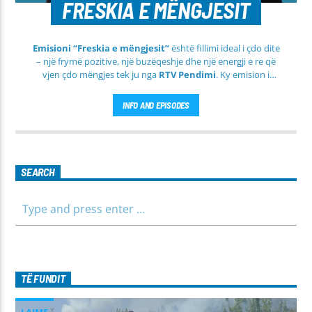
FRESKIA E MËNGJESIT
Emisioni “Freskia e mëngjesit”
është fillimi ideal i çdo dite
– një frymë pozitive, një buzëqeshje dhe një energji e re që
vjen çdo mëngjes tek ju nga
RTV Pendimi
. Ky emision i
përditshëm synon ta bëjë mëngjesin tuaj më të lehtë, më
informues dhe më të ngrohtë, duke ju shoqëruar në orët e
INFO AND EPISODES
para të ditës me përmbajtje të larmishme dhe të dobishme
për të gjithë familjen.
SEARCH
TË FUNDIT