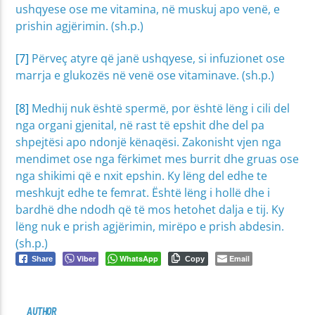
ushqyese ose me vitamina, në muskuj apo venë, e
prishin agjërimin. (sh.p.)
[7]
Përveç atyre që janë ushqyese, si infuzionet ose
marrja e glukozës në venë ose vitaminave. (sh.p.)
[8]
Medhij nuk është spermë, por është lëng i cili del
nga organi gjenital, në rast të epshit dhe del pa
shpejtësi apo ndonjë kënaqësi. Zakonisht vjen nga
mendimet ose nga fërkimet mes burrit dhe gruas ose
nga shikimi që e nxit epshin. Ky lëng del edhe te
meshkujt edhe te femrat. Është lëng i hollë dhe i
bardhë dhe ndodh që të mos hetohet dalja e tij. Ky
lëng nuk e prish agjërimin, mirëpo e prish abdesin.
(sh.p.)
Viber
WhatsApp
Email
Share
Copy
AUTHOR