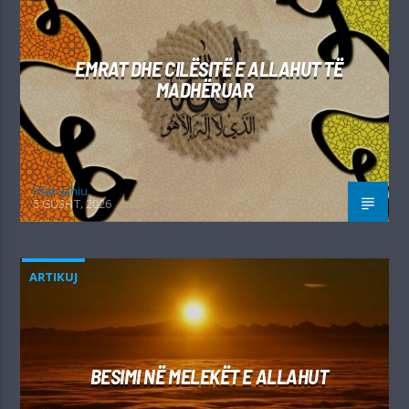
EMRAT DHE CILËSITË E ALLAHUT TË
MADHËRUAR
Irfan Jahiu
5 GUSHT, 2026
ARTIKUJ
BESIMI NË MELEKËT E ALLAHUT