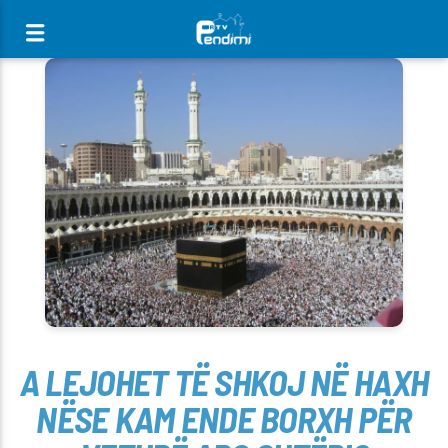
[There are no radio stations in the database]
A LEJOHET TË SHKOJ NË HAXH
NËSE KAM ENDE BORXH PËR