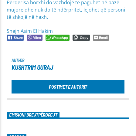
Përderisa borxhi do vazhdojë të paguhet në bazë
mujore dhe nuk do të ndërpritet, lejohet që personi
të shkojë në haxh.
Shejh Asim El Hakim
Viber
WhatsApp
Email
Share
Copy
AUTHOR
KUSHTRIM GURAJ
POSTIMET E AUTORIT
EMISIONI DREJTPËRDREJT