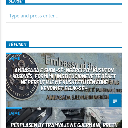
SEARCH
TË FUNDIT
LAJME
AMBASADA E SHBA-SË: NGËRÇI PO I KUSHTON
KOSOVËS, FORMIMI I INSTITUCIONEVE TË BËHET
NË PËRPUTHJE ME KUSHTETUTËN EDHE
VENDIMET E GJK-SË –
LAJME
PËRPLASEN DY TRAMVAJE NË GJERMANI, RRETH