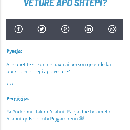
VETURË APO SHTËPI?
Pyetja:
A lejohet të shkon në haxh ai person që ende ka
borxh për shtëpi apo veturë?
***
Përgjigjja:
Falënderimi i takon Allahut. Paqja dhe bekimet e
Allahut qofshin mbi Pejgamberin ﷺ.