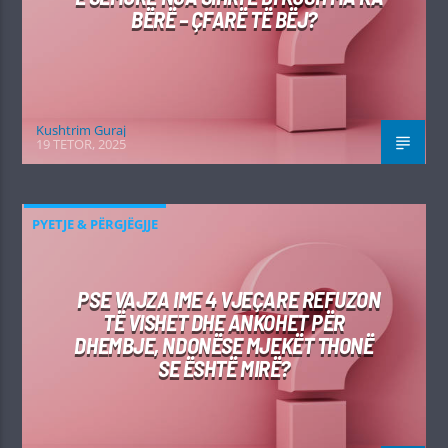
BËRË – ÇFARË TË BËJ?
Kushtrim Guraj
19 TETOR, 2025
PYETJE & PËRGJËGJJE
PSE VAJZA IME 4 VJEÇARE REFUZON
TË VISHET DHE ANKOHET PËR
DHEMBJE, NDONËSE MJEKËT THONË
SE ËSHTË MIRË?