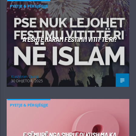
PYETJE & PËRGJËGJJE
A ËSHTË HARAM FESTIMI I VITIT TË RI?
Kushtrim Guraj
30 DHJETOR, 2025
PYETJE & PËRGJËGJJE
E SËMURË NGA SIHRI E DI KUSH MA KA