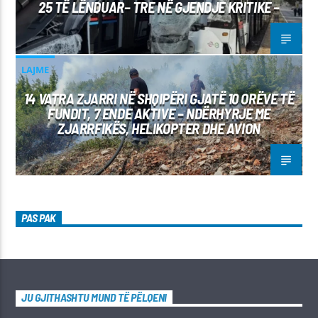
25 TË LËNDUAR– TRE NË GJENDJE KRITIKE –
LAJME
14 VATRA ZJARRI NË SHQIPËRI GJATË 10 ORËVE TË
FUNDIT, 7 ENDE AKTIVE – NDËRHYRJE ME
ZJARRFIKËS, HELIKOPTER DHE AVION
PAS PAK
JU GJITHASHTU MUND TË PËLQENI