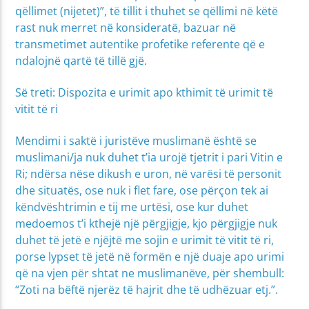
qëllimet (nijetet)”, të tillit i thuhet se qëllimi në këtë
rast nuk merret në konsideratë, bazuar në
transmetimet autentike profetike referente që e
ndalojnë qartë të tillë gjë.
Së treti: Dispozita e urimit apo kthimit të urimit të
vitit të ri
Mendimi i saktë i juristëve muslimanë është se
muslimani/ja nuk duhet t’ia urojë tjetrit i pari Vitin e
Ri; ndërsa nëse dikush e uron, në varësi të personit
dhe situatës, ose nuk i flet fare, ose përçon tek ai
këndvështrimin e tij me urtësi, ose kur duhet
medoemos t’i kthejë një përgjigje, kjo përgjigje nuk
duhet të jetë e njëjtë me sojin e urimit të vitit të ri,
porse lypset të jetë në formën e një duaje apo urimi
që na vjen për shtat ne muslimanëve, për shembull:
“Zoti na bëftë njerëz të hajrit dhe të udhëzuar etj.”.