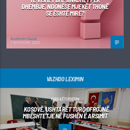
DHEMBJE, NDONËSE MJEKËT THONË
SE ËSHTË MIRË?
Kushtrim Guraj
7 SHTATOR, 2025
VAZHDO LEXIMIN
PARA KËTI POSTIMI
KOSOVË, USHTARËT TURQ OFROJNË
MBËSHTETJE NË FUSHËN E ARSIMIT