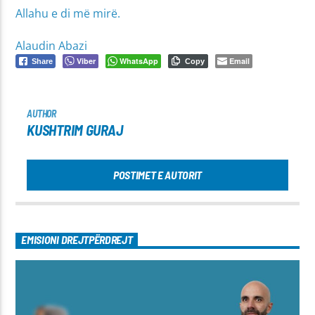
Allahu e di më mirë.
Alaudin Abazi
Viber
WhatsApp
Email
Share
Copy
AUTHOR
KUSHTRIM GURAJ
POSTIMET E AUTORIT
EMISIONI DREJTPËRDREJT