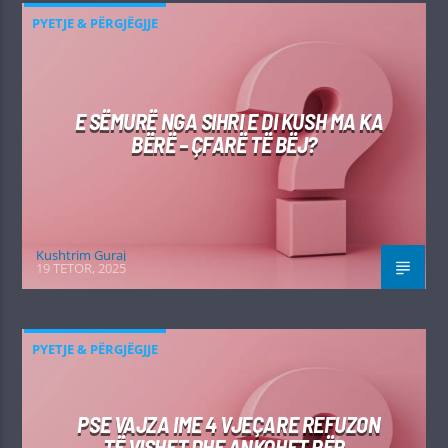
PYETJE & PËRGJËGJJE
E SËMURË NGA SIHRI E DI KUSH MA KA
BËRË – ÇFARË TË BËJ?
Kushtrim Guraj
19 TETOR, 2025
PYETJE & PËRGJËGJJE
PSE VAJZA IME 4 VJEÇARE REFUZON
TË VISHET DHE ANKOHET PËR