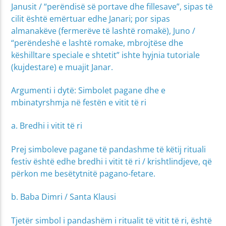
Janusit / “perëndisë së portave dhe fillesave”, sipas të
cilit është emërtuar edhe Janari; por sipas
almanakëve (fermerëve të lashtë romakë), Juno /
“perëndeshë e lashtë romake, mbrojtëse dhe
këshilltare speciale e shtetit” ishte hyjnia tutoriale
(kujdestare) e muajit Janar.
Argumenti i dytë: Simbolet pagane dhe e
mbinatyrshmja në festën e vitit të ri
a. Bredhi i vitit të ri
Prej simboleve pagane të pandashme të këtij rituali
festiv është edhe bredhi i vitit të ri / krishtlindjeve, që
përkon me besëtytnitë pagano-fetare.
b. Baba Dimri / Santa Klausi
Tjetër simbol i pandashëm i ritualit të vitit të ri, është