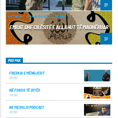
ARTIKUJ
DIJA & DAVETI
IMANI
EMRAT DHE CILËSITË E ALLAHUT TË MADHËRUAR
PAS PAK
FRESKIA E MËNGJESIT
09:00
NË FOKUS TË DITËS
14:30
NE MEXHLIS PODCAST
20:00