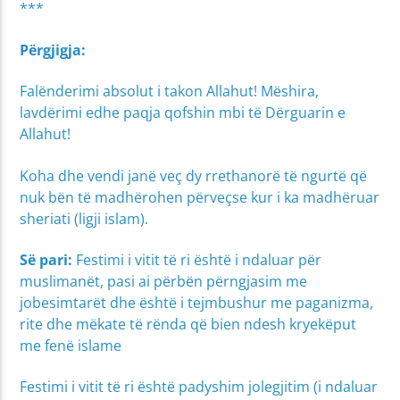
***
Përgjigja:
Falënderimi absolut i takon Allahut! Mëshira,
lavdërimi edhe paqja qofshin mbi të Dërguarin e
Allahut!
Koha dhe vendi janë veç dy rrethanorë të ngurtë që
nuk bën të madhërohen përveçse kur i ka madhëruar
sheriati (ligji islam).
Së pari:
Festimi i vitit të ri është i ndaluar për
muslimanët, pasi ai përbën përngjasim me
jobesimtarët dhe është i tejmbushur me paganizma,
rite dhe mëkate të rënda që bien ndesh kryekëput
me fenë islame
Festimi i vitit të ri është padyshim jolegjitim (i ndaluar