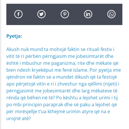
Pyetja:
Akush nuk mund ta mohojë faktin se rituali festiv i
vitit të ri përbën përngjasim me jobesimtarët dhe
është i mbushur me paganizma, rite dhe mëkate që
bien ndesh kryekëput me fenë islame. Por pyetja ime
qëndron në faktin se a mundet dikush që ta festojë
apo përjetojë vitin e ri i zhveshur nga qëllimi (nijeti) i
përngjasimit me jobesimtarët dhe larg mëkateve të
rënda që bëhen në të? Po kështu a lejohet urimi i tij
po mbi principin paraprak dhe së paku a lejohet që
për mirësjellje t’ua kthejmë urimin atyre që na e
urojnë atë?