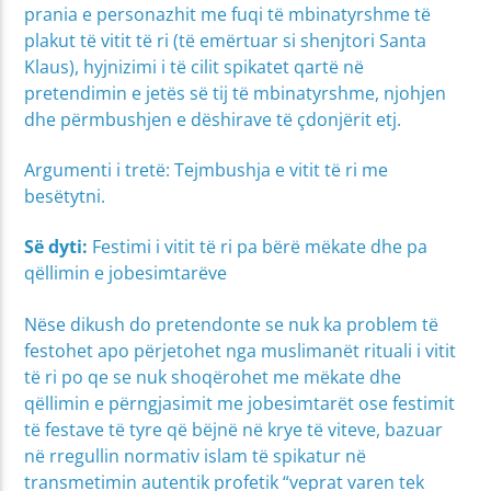
prania e personazhit me fuqi të mbinatyrshme të
plakut të vitit të ri (të emërtuar si shenjtori Santa
Klaus), hyjnizimi i të cilit spikatet qartë në
pretendimin e jetës së tij të mbinatyrshme, njohjen
dhe përmbushjen e dëshirave të çdonjërit etj.
Argumenti i tretë: Tejmbushja e vitit të ri me
besëtytni.
Së dyti:
Festimi i vitit të ri pa bërë mëkate dhe pa
qëllimin e jobesimtarëve
Nëse dikush do pretendonte se nuk ka problem të
festohet apo përjetohet nga muslimanët rituali i vitit
të ri po qe se nuk shoqërohet me mëkate dhe
qëllimin e përngjasimit me jobesimtarët ose festimit
të festave të tyre që bëjnë në krye të viteve, bazuar
në rregullin normativ islam të spikatur në
transmetimin autentik profetik “veprat varen tek