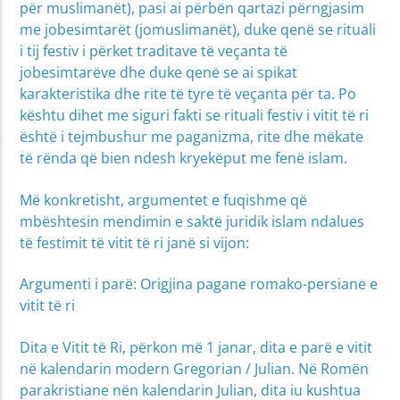
për muslimanët), pasi ai përbën qartazi përngjasim
me jobesimtarët (jomuslimanët), duke qenë se rituali
i tij festiv i përket traditave të veçanta të
jobesimtarëve dhe duke qenë se ai spikat
karakteristika dhe rite të tyre të veçanta për ta. Po
kështu dihet me siguri fakti se rituali festiv i vitit të ri
është i tejmbushur me paganizma, rite dhe mëkate
të rënda që bien ndesh kryekëput me fenë islam.
Më konkretisht, argumentet e fuqishme që
mbështesin mendimin e saktë juridik islam ndalues
të festimit të vitit të ri janë si vijon:
Argumenti i parë: Origjina pagane romako-persiane e
vitit të ri
Dita e Vitit të Ri, përkon më 1 janar, dita e parë e vitit
në kalendarin modern Gregorian / Julian. Në Romën
parakristiane nën kalendarin Julian, dita iu kushtua