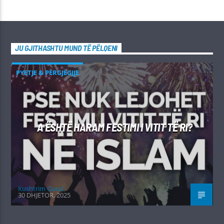
JU GJITHASHTU MUND TË PËLQENI
PYETJE & PËRGJËGJJE
A ËSHTË HARAM FESTIMI I VITIT TË RI?
Kushtrim Guraj
30 DHJETOR, 2025