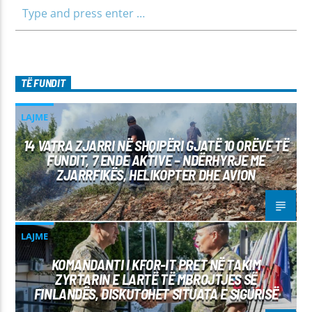
TË FUNDIT
LAJME
14 VATRA ZJARRI NË SHQIPËRI GJATË 10 ORËVE TË
FUNDIT, 7 ENDE AKTIVE – NDËRHYRJE ME
ZJARRFIKËS, HELIKOPTER DHE AVION
LAJME
KOMANDANTI I KFOR-IT PRET NË TAKIM
ZYRTARIN E LARTË TË MBROJTJES SË
FINLANDËS, DISKUTOHET SITUATA E SIGURISË