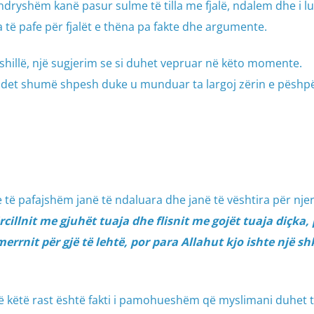
dryshëm kanë pasur sulme të tilla me fjalë, ndalem dhe i l
ta të pafe për fjalët e thëna pa fakte dhe argumente.
ëshillë, një sugjerim se si duhet vepruar në këto momente.
det shumë shpesh duke u munduar ta largoj zërin e pëshpër
 të pafajshëm janë të ndaluara dhe janë të vështira për njer
rcillnit me gjuhët tuaja dhe flisnit me gojët tuaja diçka, 
 merrnit për gjë të lehtë, por para Allahut kjo ishte një sh
 këtë rast është fakti i pamohueshëm që myslimani duhet t