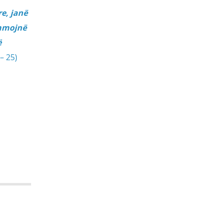
e, janë
shmojnë
ë
– 25)