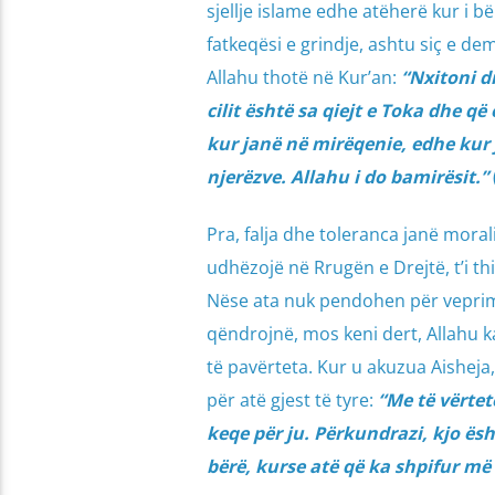
sjellje islame edhe atëherë kur i 
fatkeqësi e grindje, ashtu siç e de
Allahu thotë në Kur’an:
“Nxitoni dr
cilit është sa qiejt e Toka dhe q
kur janë në mirëqenie, edhe kur 
njerëzve. Allahu i do bamirësit.”
Pra, falja dhe toleranca janë moral
udhëzojë në Rrugën e Drejtë, t’i th
Nëse ata nuk pendohen për veprimin
qëndrojnë, mos keni dert, Allahu k
të pavërteta. Kur u akuzua Aisheja
për atë gjest të tyre:
“Me të vërtet
keqe për ju. Përkundrazi, kjo ësh
bërë, kurse atë që ka shpifur më