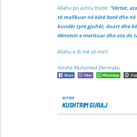
Allahu po ashtu thotë:
“Vërtet, at
të mallkuar në këtë botë dhe në 
kundër tyre gjuhët, duart dhe kë
dënimin e merituar dhe ata do ta
Allahu e di më së miri!
Hoxhë Muhamed Dermaku
Viber
WhatsApp
Share
Co
AUTHOR
KUSHTRIM GURAJ