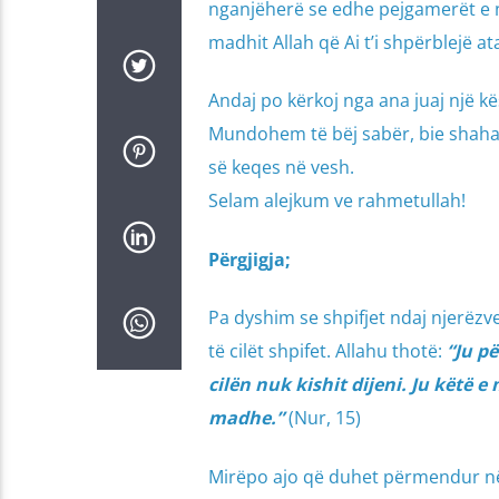
nganjëherë se edhe pejgamerët e n
madhit Allah që Ai t’i shpërblejë a
Andaj po kërkoj nga ana juaj një k
Mundohem të bëj sabër, bie shaha
së keqes në vesh.
Selam alejkum ve rahmetullah!
Përgjigja;
Pa dyshim se shpifjet ndaj njerëzve
të cilët shpifet. Allahu thotë:
“Ju pë
cilën nuk kishit dijeni. Ju këtë e
madhe.”
(Nur, 15)
Mirëpo ajo që duhet përmendur në