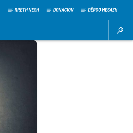
A
RRETH NESH
DONACION
DËRGO MESAZH