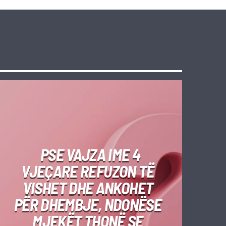
PSE VAJZA IME 4
VJEÇARE REFUZON TË
VISHET DHE ANKOHET
PËR DHEMBJE, NDONËSE
MJEKËT THONË SE