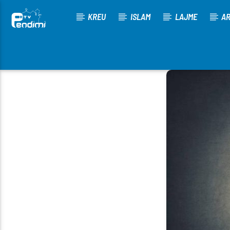
KREU
ISLAM
LAJME
AR
[There are no radio stations in the database]