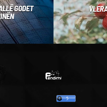
ALLË GODET
VLERA
INËN