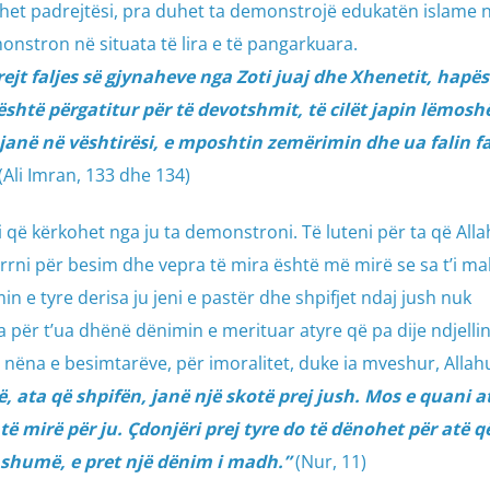
bëhet padrejtësi, pra duhet ta demonstrojë edukatën islame 
monstron në situata të lira e të pangarkuara.
ejt faljes së gjynaheve nga Zoti juaj dhe Xhenetit, hapësi
ë është përgatitur për të devotshmit, të cilët japin lëmos
janë në vështirësi, e mposhtin zemërimin dhe ua falin fa
(Ali Imran, 133 dhe 134)
i që kërkohet nga ju ta demonstroni. Të luteni për ta që Allah
irrni për besim dhe vepra të mira është më mirë se sa t’i mal
 e tyre derisa ju jeni e pastër dhe shpifjet ndaj jush nuk
a për t’ua dhënë dënimin e merituar atyre që pa dije ndjelli
, nëna e besimtarëve, për imoralitet, duke ia mveshur, Allah
ë, ata që shpifën, janë një skotë prej jush. Mos e quani at
të mirë për ju. Çdonjëri prej tyre do të dënohet për atë q
 shumë, e pret një dënim i madh.”
(Nur, 11)