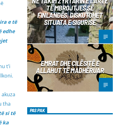
NË TAKIM ZYRTARIN E LARTË
në
TË MBROJTJES SË
FINLANDËS, DISKUTOHET
SITUATA E SIGURISË
ra e të
hë edhe
jet
EMRAT DHE CILËSITË E
u t’i
ALLAHUT TË MADHËRUAR
lkoni.
n akuza
u tha
PAS PAK
ë si të
ë ka