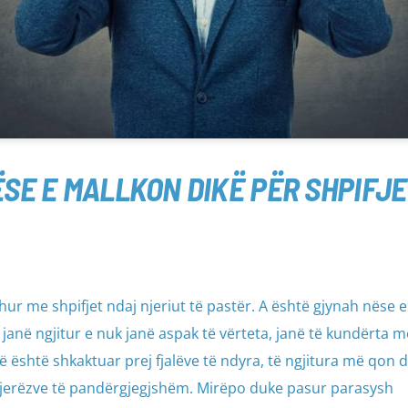
SE E MALLKON DIKË PËR SHPIFJE
dhur me shpifjet ndaj njeriut të pastër. A është gjynah nëse 
të janë ngjitur e nuk janë aspak të vërteta, janë të kundërta m
më është shkaktuar prej fjalëve të ndyra, të ngjitura më qon d
njerëzve të pandërgjegjshëm. Mirëpo duke pasur parasysh