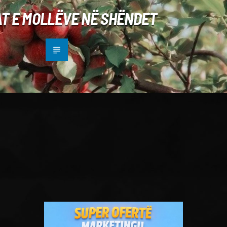
T E MOLLËVE NË SHËNDET