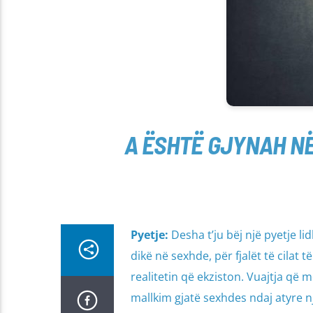
A ËSHTË GJYNAH NË
Pyetje:
Desha t’ju bëj një pyetje li
dikë në sexhde, për fjalët të cilat 
realitetin që ekziston. Vuajtja që 
mallkim gjatë sexhdes ndaj atyre 