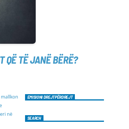
T QË TË JANË BËRË?
e mallkon
EMISIONI DREJTPËRDREJT
e
eri në
SEARCH