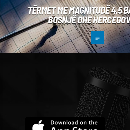
TËRMET ME MAGNITUDË 4,5 B
BOSNJË DHE HERCEGOV