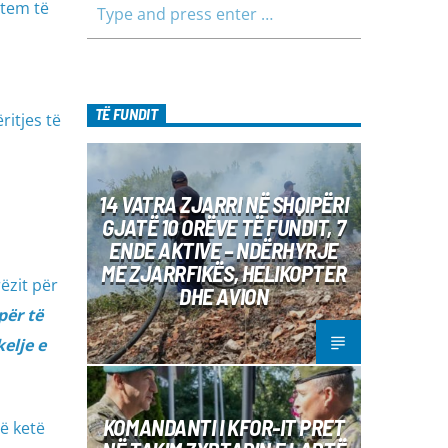
utem të
TË FUNDIT
itjes të
14 VATRA ZJARRI NË SHQIPËRI
GJATË 10 ORËVE TË FUNDIT, 7
ENDE AKTIVE – NDËRHYRJE
ME ZJARRFIKËS, HELIKOPTER
ëzit për
DHE AVION
për të
kelje e
KOMANDANTI I KFOR-IT PRET
ë ketë