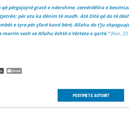
a që përgojojnë gratë e ndershme, zemërdëlira e besimtar
tjetrën; për ata ka dënim të madh. Atë Ditë që do të dë
mbët e tyre për çfarë kanë bërë, Allahu do t’ju shpaguaj
 marrin vesh se Allahu është e Vërteta e qartë.”
(Nur, 23 
Email
py
POSTIMET E AUTORIT