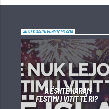
JU GJITHASHTU MUND TË PËLQENI
A ËSHTË HARAM
FESTIMI I VITIT TË RI?