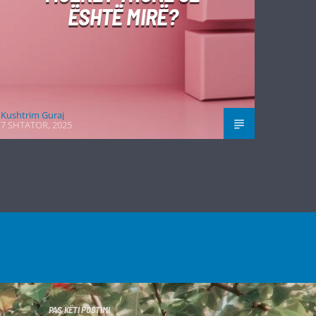
ËSHTË MIRË?
Kushtrim Guraj
7 SHTATOR, 2025
PAS KËTI POSTIMI