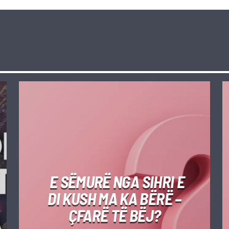
E SËMURË NGA SIHRI E
DI KUSH MA KA BËRË –
ÇFARË TË BËJ?