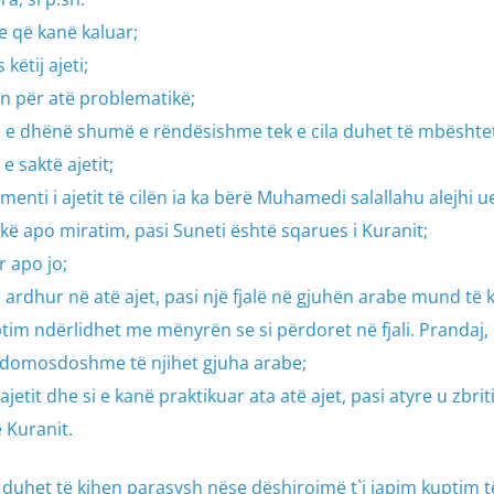
ve që kanë kaluar;
këtij ajeti;
sin për atë problematikë;
 një e dhënë shumë e rëndësishme tek e cila duhet të mbështe
e saktë ajetit;
enti i ajetit të cilën ia ka bërë Muhamedi salallahu alejhi 
kë apo miratim, pasi Suneti është sqarues i Kuranit;
r apo jo;
ë ardhur në atë ajet, pasi një fjalë në gjuhën arabe mund të
tim ndërlidhet me mënyrën se si përdoret në fjali. Prandaj, 
 e domosdoshme të njihet gjuha arabe;
etit dhe si e kanë praktikuar ata atë ajet, pasi atyre u zbrit
 Kuranit.
 duhet të kihen parasysh nëse dëshirojmë t`i japim kuptim t