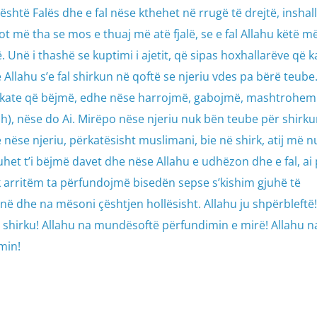
është Falës dhe e fal nëse kthehet në rrugë të drejtë, inshal
ot më tha se mos e thuaj më atë fjalë, se e fal Allahu këtë m
lë. Unë i thashë se kuptimi i ajetit, që sipas hoxhallarëve që 
Allahu s’e fal shirkun në qoftë se njeriu vdes pa bërë teube.
kate që bëjmë, edhe nëse harrojmë, gabojmë, mashtrohemi
ah), nëse do Ai. Mirëpo nëse njeriu nuk bën teube për shirku
 se nëse njeriu, përkatësisht muslimani, bie në shirk, atij më nu
uhet t’i bëjmë davet dhe nëse Allahu e udhëzon dhe e fal, ai
arritëm ta përfundojmë bisedën sepse s’kishim gjuhë të
në dhe na mësoni çështjen hollësisht. Allahu ju shpërbleftë!
a shirku! Allahu na mundësoftë përfundimin e mirë! Allahu n
min!