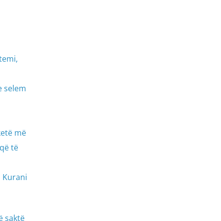
temi,
ue selem
 ketë më
që të
i Kurani
ë saktë