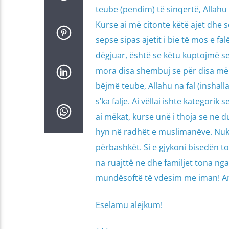
teube (pendim) të sinqertë, Allahu 
Kurse ai më citonte këtë ajet dhe s
sepse sipas ajetit i bie të mos e fa
dëgjuar, është se këtu kuptojmë se 
mora disa shembuj se për disa më
bëjmë teube, Allahu na fal (inshall
s’ka falje. Ai vëllai ishte kategorik
ai mëkat, kurse unë i thoja se ne d
hyn në radhët e muslimanëve. Nuk 
përbashkët. Si e gjykoni bisedën to
na ruajttë ne dhe familjet tona ng
mundësoftë të vdesim me iman! A
Eselamu alejkum!