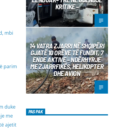
KRITIKE –
d, mbi
14 VATRA ZJARRI NË SHQIPËRI
GJATË 10 ORËVE TË FUNDIT, 7
ENDE AKTIVE – NDËRHYRJE
ME ZJARRFIKËS, HELIKOPTER
jë parim
DHE AVION
ëm duke
PAS PAK
hje me
ë ajetit