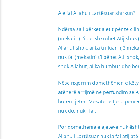
A e fal Allahu i Lartësuar shirkun?
Ndërsa sa i përket ajetit për të cili
(mëkatin) t’i përshkruhet Atij shok 
Allahut shok, ai ka trilluar një mëk
nuk fal (mëkatin) t’i bëhet Atij shok,
shok Allahut, ai ka humbur dhe bërë
Nëse nxjerrim domethënien e këtyr
atëherë arrijmë në përfundim se All
botën tjetër. Mëkatet e tjera përveç
nuk do, nuk i fal.
Por domethënia e ajeteve nuk është k
Allahu i Lartësuar nuk ia fal atij 