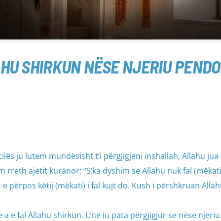
AHU SHIRKUN NËSE NJERIU PENDO
lës ju lutem mundësisht t’i përgjigjeni inshallah, Allahu jua
 rreth ajetit kuranor: “S’ka dyshim se Allahu nuk fal (mëkatin
 e përpos këtij (mëkati) i fal kujt do. Kush i përshkruan Alla
 a e fal Allahu shirkun. Unë iu pata përgjigjur se nëse njeri