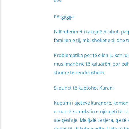
***
Përgjigjja:
Falënderimet i takojnë Allahut, pa
familjen e tij, mbi shokët e tij dhe 
Problematika për të cilën ju keni d
muslimanë në të kaluarën, por edhe 
shumë të rëndësishëm.
Si duhet të kuptohet Kurani
Kuptimi i ajeteve kuranore, koment
e marrë kontekstin e një ajeti të c
atë çështje. Me fjalë të tjera, që t
duhet të shikohen edhe fakte të tjer