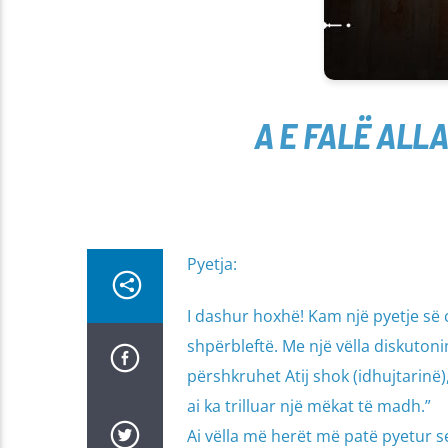
A E FALË ALL
Pyetja:
I dashur hoxhë! Kam një pyetje së ci
shpërbleftë. Me një vëlla diskutonim
përshkruhet Atij shok (idhujtarinë),
ai ka trilluar një mëkat të madh.”
Ai vëlla më herët më patë pyetur se