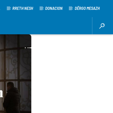
A
RRETH NESH
DONACION
DËRGO MESAZH