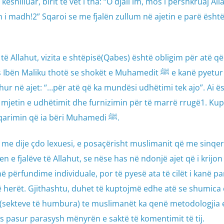
ëshilluar, birit të vet i tha: “O djali im, mos i përshkruaj All
m i madh!2” Sqaroi se me fjalën zullum në ajetin e parë ësht
r të Allahut, vizita e shtëpisë(Qabes) është obligim për atë që
ku thotë se shokët e Muhamedit ﷺ e kanë pyetur se cili
ur në ajet: “…për atë që ka mundësi udhëtimi tek ajo”. Ai ë
n mjetin e udhëtimit dhe furnizimin për të marrë rrugë1. Kupt
ajetit u kuptua duke u bazuar në sqarimin që ia bëri Muhamedi ﷺ.
me dije çdo lexuesi, e posaçërisht muslimanit që me sinqer
e fjalëve të Allahut, se nëse has në ndonjë ajet që i krijon
 në përfundime individuale, por të pyesë ata të cilët i kanë p
herët. Gjithashtu, duhet të kuptojmë edhe atë se shumica 
e (sekteve të humbura) te muslimanët ka qenë metodologjia
 pasur parasysh mënyrën e saktë të komentimit të tij.