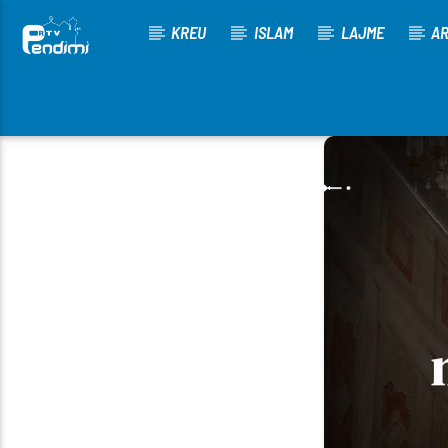
KREU
ISLAM
LAJME
AR
[There are no radio stations in the database]