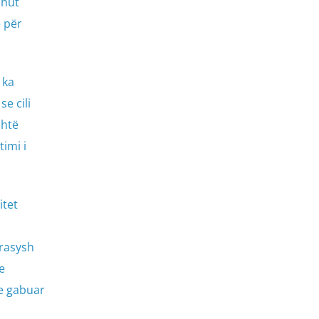
ahut
ë për
 ka
shtë
imi i
itet
arasysh
e
 e gabuar