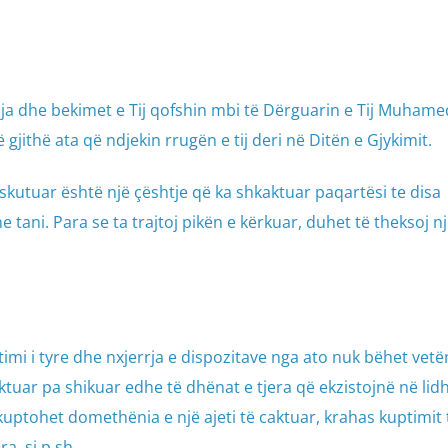
qja dhe bekimet e Tij qofshin mbi të Dërguarin e Tij Muhame
të gjithë ata që ndjekin rrugën e tij deri në Ditën e Gjykimit.
iskutuar është një çështje që ka shkaktuar paqartësi te disa
tani. Para se ta trajtoj pikën e kërkuar, duhet të theksoj n
imi i tyre dhe nxjerrja e dispozitave nga ato nuk bëhet vet
aktuar pa shikuar edhe të dhënat e tjera që ekzistojnë në lid
ë kuptohet domethënia e një ajeti të caktuar, krahas kuptimit t
a, si p.sh.