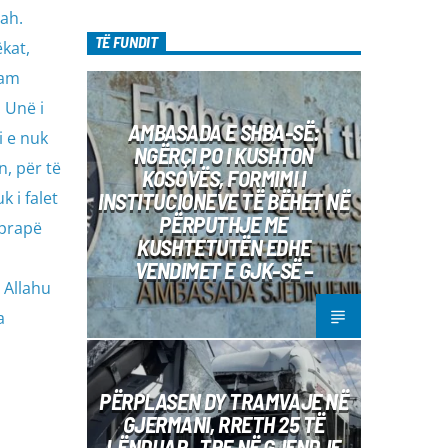
lah.
TË FUNDIT
ëkat,
kam
 Unë i
AMBASADA E SHBA-SË:
 e nuk
NGËRÇI PO I KUSHTON
n, për të
KOSOVËS, FORMIMI I
INSTITUCIONEVE TË BËHET NË
k i falet
PËRPUTHJE ME
 prapë
KUSHTETUTËN EDHE
VENDIMET E GJK-SË –
 Allahu
a
PËRPLASEN DY TRAMVAJE NË
GJERMANI, RRETH 25 TË
LËNDUAR– TRE NË GJENDJE