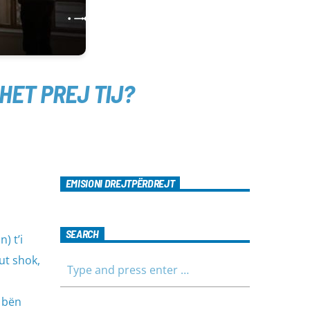
HET PREJ TIJ?
EMISIONI DREJTPËRDREJT
SEARCH
) t’i
hut shok,
u bën