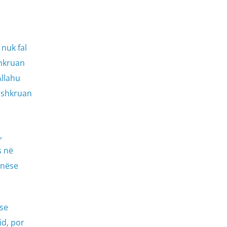
 nuk fal
shkruan
Allahu
përshkruan
,
s në
 nëse
 se
id, por