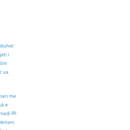
hikohet
eti i
hdim
r ua
rzien me
uk e
medi ﷺ
lukmani