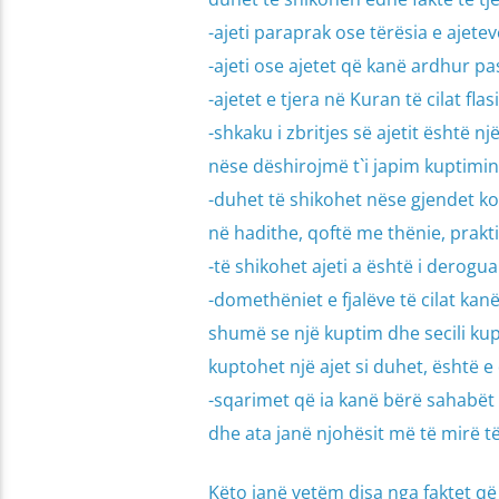
-ajeti paraprak ose tërësia e ajete
-ajeti ose ajetet që kanë ardhur pas 
-ajetet e tjera në Kuran të cilat fla
-shkaku i zbritjes së ajetit është
nëse dëshirojmë t`i japim kuptimin 
-duhet të shikohet nëse gjendet kom
në hadithe, qoftë me thënie, prakti
-të shikohet ajeti a është i derogua
-domethëniet e fjalëve të cilat kan
shumë se një kuptim dhe secili kup
kuptohet një ajet si duhet, është
-sqarimet që ia kanë bërë sahabët aj
dhe ata janë njohësit më të mirë të
Këto janë vetëm disa nga faktet që