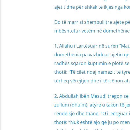
ajetit dhe për shkak të ikjes nga
Do të marr si shembull tre ajete p
mbështetur vetëm në domethënien që
1. Allahu i Lartësuar në suren “Maun”
domethënia pa vazhduar ajetin që v
radhës sqaron kuptimin e plotë se 
thotë: “Të cilët ndaj namazit të ty
tërheq vërejtjen dhe i kërcënon ata
2. Abdullah ibën Mesudi tregon se 
zullum (dhulm), atyre u takon të je
rëndë kjo dhe thanë: “O i Dërguar i
thotë: “Nuk është ajo që ju po men