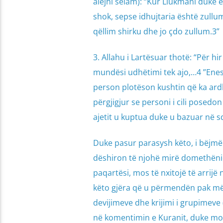
alejhi selam): “Kur Llukmani duke e k
shok, sepse idhujtaria është zullu
qëllim shirku dhe jo çdo zullum.3”
3. Allahu i Lartësuar thotë: “Për hi
mundësi udhëtimi tek ajo,…4 ”Enes Ibën Mali
person plotëson kushtin që ka ardh
përgjigjur se personi i cili posedo
Duke pasur parasysh këto, i bëjmë 
dëshiron të njohë mirë domethënien 
paqartësi, mos të nxitojë të arrijë
këto gjëra që u përmendën pak më 
devijimeve dhe krijimi i grupimev
në komentimin e Kuranit, duke mos