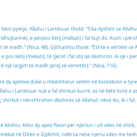
n bëni pyetje, Allahu i Lartësuar thotë: “S’ka dyshim se Allahu
(idhujtarinë), e përpos këtij (mëkati) i fal kujt do. Kush i për
at të madh.” (Nisa, 48). Gjithashtu thotë: “Është e vërtetë se 
 e pos këtij (mëkati), të tjerat i fal atij që dëshiron. Ai që i 
 një largim të madh (prej së vërtetës).” (Nisa, 116)
e dy ajeteve duke u mbështetur vetëm në kontekstin e tyre
ahu i Lartësuar nuk e fal shirkun kurrë, as në këtë botë e a
 shirkut i nënshtrohen dëshirës së Allahut; nëse do, Ai i fal,
ështu. Këto dy ajete flasin për njeriun i cili vdes në shirk,
atë mëkat në Ditën e Gjykimit, ndërsa nëse njeriu vdes me tevh