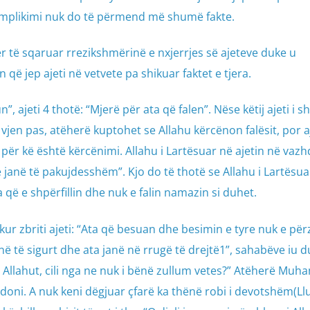
 komplikimi nuk do të përmend më shumë fakte.
ër të sqaruar rrezikshmërinë e nxjerrjes së ajeteve duke u
 jep ajeti në vetvete pa shikuar faktet e tjera.
, ajeti 4 thotë: “Mjerë për ata që falen”. Nëse këtij ajeti i s
jen pas, atëherë kuptohet se Allahu kërcënon falësit, por aj
për kë është kërcënimi. Allahu i Lartësuar në ajetin në vaz
re janë të pakujdesshëm”. Kjo do të thotë se Allahu i Lartësua
 që e shpërfillin dhe nuk e falin namazin si duhet.
kur zbriti ajeti: “Ata që besuan dhe besimin e tyre nuk e pë
në të sigurt dhe ata janë në rrugë të drejtë1”, sahabëve iu d
 Allahut, cili nga ne nuk i bënë zullum vetes?” Atëherë Muha
doni. A nuk keni dëgjuar çfarë ka thënë robi i devotshëm(L