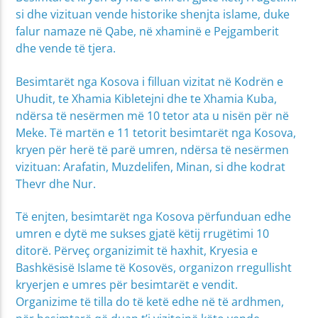
si dhe vizituan vende historike shenjta islame, duke
falur namaze në Qabe, në xhaminë e Pejgamberit
dhe vende të tjera.
Besimtarët nga Kosova i filluan vizitat në Kodrën e
Uhudit, te Xhamia Kibletejni dhe te Xhamia Kuba,
ndërsa të nesërmen më 10 tetor ata u nisën për në
Meke. Të martën e 11 tetorit besimtarët nga Kosova,
kryen për herë të parë umren, ndërsa të nesërmen
vizituan: Arafatin, Muzdelifen, Minan, si dhe kodrat
Thevr dhe Nur.
Të enjten, besimtarët nga Kosova përfunduan edhe
umren e dytë me sukses gjatë këtij rrugëtimi 10
ditorë. Përveç organizimit të haxhit, Kryesia e
Bashkësisë Islame të Kosovës, organizon rregullisht
kryerjen e umres për besimtarët e vendit.
Organizime të tilla do të ketë edhe në të ardhmen,