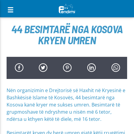
[There are no radio stations in the database]
44 BESIMTARË NGA KOSOVA
KRYEN UMREN
Nën organizimin e Drejtorisë së Haxhit në Kryesinë e
Bashkësisë Islame të Kosovës, 44 besimtarë nga
Kosova kanë kryer me sukses umren. Besimtarë të
grupmoshave të ndryshme u nisën më 6 tetor,
ndërsa u kthyen këtë të diele, më 16 tetor.
Besimtarët kryen dy herë umren gjatë këtij rrugëtimi