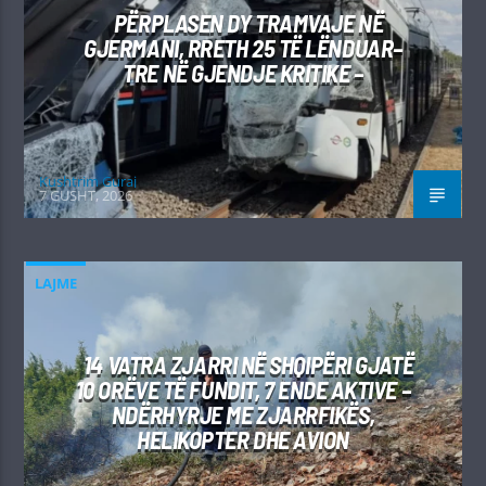
PËRPLASEN DY TRAMVAJE NË
GJERMANI, RRETH 25 TË LËNDUAR–
TRE NË GJENDJE KRITIKE –
Kushtrim Guraj
7 GUSHT, 2026
LAJME
14 VATRA ZJARRI NË SHQIPËRI GJATË
10 ORËVE TË FUNDIT, 7 ENDE AKTIVE –
NDËRHYRJE ME ZJARRFIKËS,
HELIKOPTER DHE AVION