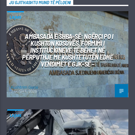
JU GJITHASHTU MUND TË PËLQENI
LAJME
AMBASADA E SHBA-SË: NGËRÇI PO I
KUSHTON KOSOVËS, FORMIMI I
INSTITUCIONEVE TË BËHET NË
PËRPUTHJE ME KUSHTETUTËN EDHE
VENDIMET E GJK-SË –
Kushtrim Guraj
7 GUSHT, 2026
LAJME