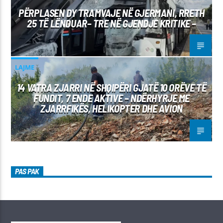
PËRPLASEN DY TRAMVAJE NË GJERMANI, RRETH
25 TË LËNDUAR– TRE NË GJENDJE KRITIKE –
LAJME
14 VATRA ZJARRI NË SHQIPËRI GJATË 10 ORËVE TË
FUNDIT, 7 ENDE AKTIVE – NDËRHYRJE ME
ZJARRFIKËS, HELIKOPTER DHE AVION
PAS PAK