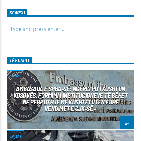
SEARCH
TË FUNDIT
LAJME
AMBASADA E SHBA-SË: NGËRÇI PO I KUSHTON
KOSOVËS, FORMIMI I INSTITUCIONEVE TË BËHET
NË PËRPUTHJE ME KUSHTETUTËN EDHE
VENDIMET E GJK-SË –
LAJME