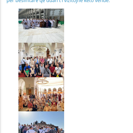
për besimtarë që duan t’i vizitojnë këto vende.