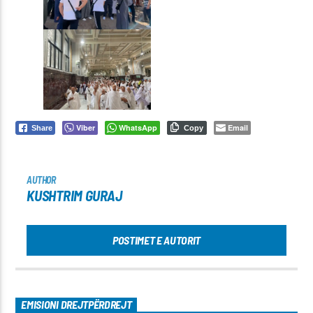
Viber
WhatsApp
Email
Share
Copy
AUTHOR
KUSHTRIM GURAJ
POSTIMET E AUTORIT
EMISIONI DREJTPËRDREJT