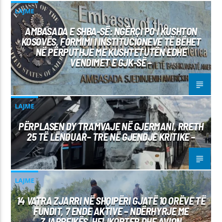
LAJME
AMBASADA E SHBA-SË: NGËRÇI PO I KUSHTON
KOSOVËS, FORMIMI I INSTITUCIONEVE TË BËHET
NË PËRPUTHJE ME KUSHTETUTËN EDHE
VENDIMET E GJK-SË –
LAJME
PËRPLASEN DY TRAMVAJE NË GJERMANI, RRETH
25 TË LËNDUAR– TRE NË GJENDJE KRITIKE –
LAJME
14 VATRA ZJARRI NË SHQIPËRI GJATË 10 ORËVE TË
FUNDIT, 7 ENDE AKTIVE – NDËRHYRJE ME
ZJARRFIKËS, HELIKOPTER DHE AVION