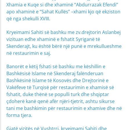
Xhamia e Kuqe si dhe xhaminë “Abdurrazak Efendi”
apo xhaminë e “Sahat Kullës” –xhami kjo që ekziston
që nga shekulli XVIII.
Kryeimami Sahiti së bashku me zv.drejtorin Aslanbej
vizituan edhe xhaminë e fshatit Syriganë të
Skenderajt, ku është bërë një punë e mrekullueshme
në restaurimin e saj.
Banorët e këtij fshati së bashku me këshillin e
Bashkësisë Islame në Skenderaj falënderuan
Bashkësinë Islame të Kosovës dhe Drejtorinë e
Vakëfeve të Turqisë për restaurimin e xhamisë së
fshatit, duke thënë se populli turk dhe shqiptar
çdoherë kanë qenë afër njëri-tjetrit, ashtu sikurse
tani me bashkimin për restaurimin e xhamive dhe në
forma tjera.
Gjatë vizitës në Vushtrri, kryeimami Sahiti dhe