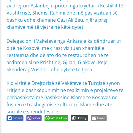
zv.drejtori Aslanbej u pritën nga kryetari i Këshillit të
Vushtrrisë, Shemsi Rahimi dhe më pas vizituan së
bashku edhe xhaminë Gazi Ali Beu, njëra prej
xhamive më të vjetra në këtë qytet.
Delegacioni i Vakëfeve nga Ankaraja ka qëndruar tri
ditë në Kosovë, me ç’rast vizituan xhamitë e
restaurua dhe që ato do të restaurohen në të
ardhmen si në Prishtinë, Gjilan, Gjakovë, Pejë,
Skenderaj, Vushtrri dhe qytete të tjera.
Kjo vizitë e Drejtorisë së Vakëfeve të Turqisë synon
rritjen e bashkëpunimit në realizimin e projekteve të
përbashkëta me Bashkësinë Islame të Kosovës në
fushën e trashëgimisë kulturore Islame dhe atë
sociale e shëndetësore.
Viber
WhatsApp
Email
Share
Copy