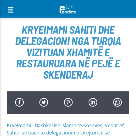
[There are no radio stations in the database]
KRYEIMAMI SAHITI DHE
DELEGACIONI NGA TURQIA
VIZITUAN XHAMITË E
RESTAURUARA NË PEJË E
SKENDERAJ
Kryeimami i Bashkësisë Islame të Kosovës, Vedat ef.
Sahiti, së bashku delegacionin e Drejtorisë së