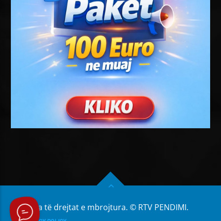
Të gjitha të drejtat e mbrojtura. © RTV PENDIMI.