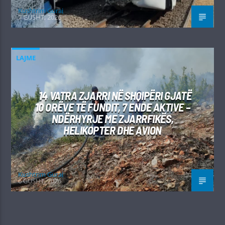
Kushtrim Guraj
7 GUSHT, 2026
LAJME
14 VATRA ZJARRI NË SHQIPËRI GJATË
10 ORËVE TË FUNDIT, 7 ENDE AKTIVE –
NDËRHYRJE ME ZJARRFIKËS,
HELIKOPTER DHE AVION
Kushtrim Guraj
6 GUSHT, 2026