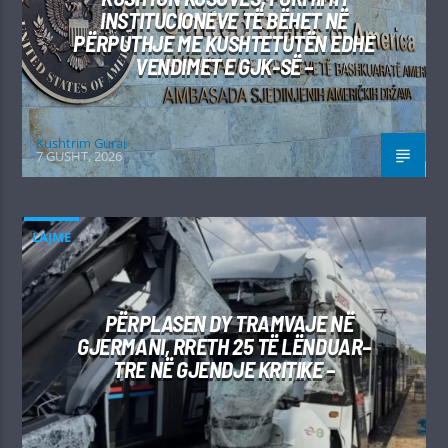
INSTITUCIONEVE TË BËHET NË
PËRPUTHJE ME KUSHTETUTËN EDHE
VENDIMET E GJK-SË –
Kushtrim Guraj
7 GUSHT, 2026
LAJME
PËRPLASEN DY TRAMVAJE NË
GJERMANI, RRETH 25 TË LËNDUAR–
TRE NË GJENDJE KRITIKE –