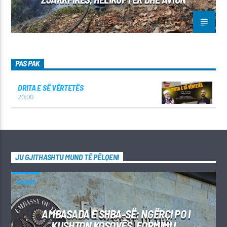
PAS PAK
DRITA E SË VËRTETËS
20:00
JU GJITHASHTU MUND TË PËLQENI
LAJME
AMBASADA E SHBA-SË: NGËRÇI PO I
KUSHTON KOSOVËS, FORMIMI I