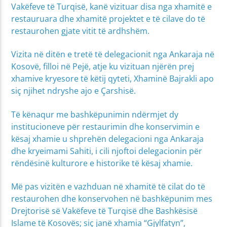
Vakëfeve të Turqisë, kanë vizituar disa nga xhamitë e
restauruara dhe xhamitë projektet e të cilave do të
restaurohen gjate vitit të ardhshëm.
Vizita në ditën e tretë të delegacionit nga Ankaraja në
Kosovë, filloi në Pejë, atje ku vizituan njërën prej
xhamive kryesore të këtij qyteti, Xhaminë Bajrakli apo
siç njihet ndryshe ajo e Çarshisë.
Të kënaqur me bashkëpunimin ndërmjet dy
institucioneve për restaurimin dhe konservimin e
kësaj xhamie u shprehën delegacioni nga Ankaraja
dhe kryeimami Sahiti, i cili njoftoi delegacionin për
rëndësinë kulturore e historike të kësaj xhamie.
Më pas vizitën e vazhduan në xhamitë të cilat do të
restaurohen dhe konservohen në bashkëpunim mes
Drejtorisë së Vakëfeve të Turqisë dhe Bashkësisë
Islame të Kosovës; siç janë xhamia “Gjylfatyn”,