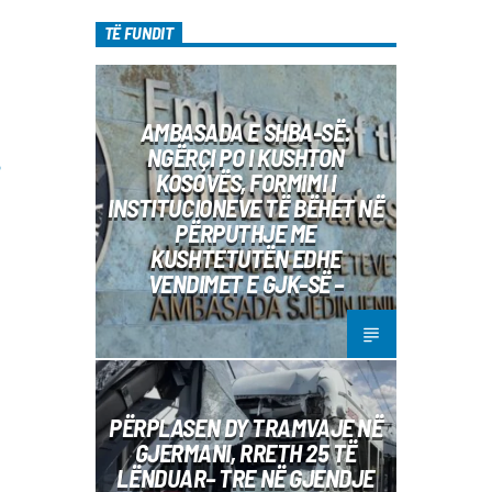
TË FUNDIT
AMBASADA E SHBA-SË:
NGËRÇI PO I KUSHTON
?
KOSOVËS, FORMIMI I
INSTITUCIONEVE TË BËHET NË
PËRPUTHJE ME
KUSHTETUTËN EDHE
VENDIMET E GJK-SË –
PËRPLASEN DY TRAMVAJE NË
GJERMANI, RRETH 25 TË
LËNDUAR– TRE NË GJENDJE