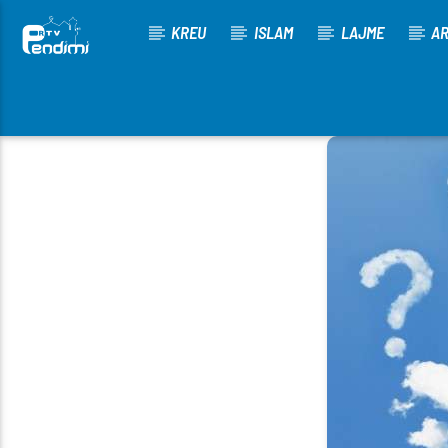
KREU
ISLAM
LAJME
AR
[There are no radio stations in the database]