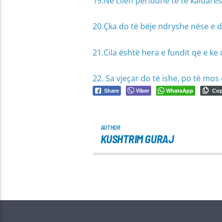
19.Në cilën periudhë të të kaluarë
20.Çka do të bëje ndryshe nëse e d
21.Cila është hera e fundit që e k
22. Sa vjeçar do të ishe, po të mos e
Viber
WhatsApp
Share
Co
AUTHOR
KUSHTRIM GURAJ