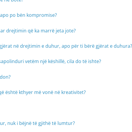
n, apo po bën kompromise?
ar drejtimin që ka marrë jeta jote?
gjërat në drejtimin e duhur, apo për ti bërë gjërat e duhura
apolinduri vetëm një këshillë, cila do të ishte?
e don?
ë është kthyer më vonë në kreativitet?
ur, nuk i bëjnë të gjithë të lumtur?