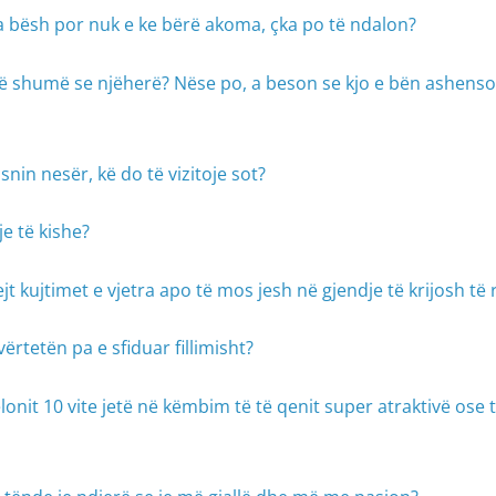
ta bësh por nuk e ke bërë akoma, çka po të ndalon?
ë shumë se njëherë? Nëse po, a beson se kjo e bën ashens
snin nesër, kë do të vizitoje sot?
je të kishe?
t kujtimet e vjetra apo të mos jesh në gjendje të krijosh të 
ërtetën pa e sfiduar fillimisht?
lonit 10 vite jetë në këmbim të të qenit super atraktivë ose 