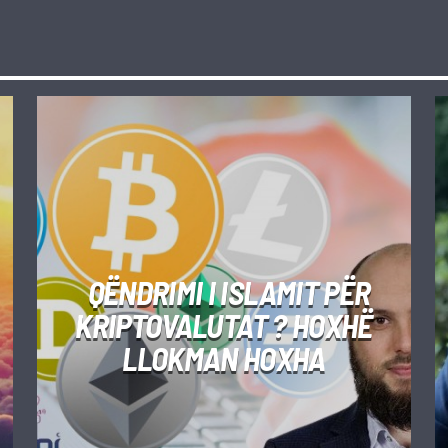
QËNDRIMI I ISLAMIT PËR
KRIPTOVALUTAT ? HOXHË
LLOKMAN HOXHA