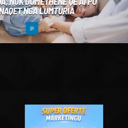
A, NUK DOMETHËNË QË AI PO
NAQET NGA LUMTURIA