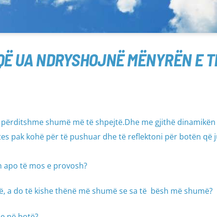
 QË UA NDRYSHOJNË MËNYRËN E T
të përditshme shumë më të shpejtë.Dhe me gjithë dinamikën e
tes pak kohë për të pushuar dhe të reflektoni për botën që j
sh apo të mos e provosh?
rë, a do të kishe thënë më shumë se sa të bësh më shumë?
je në botë?