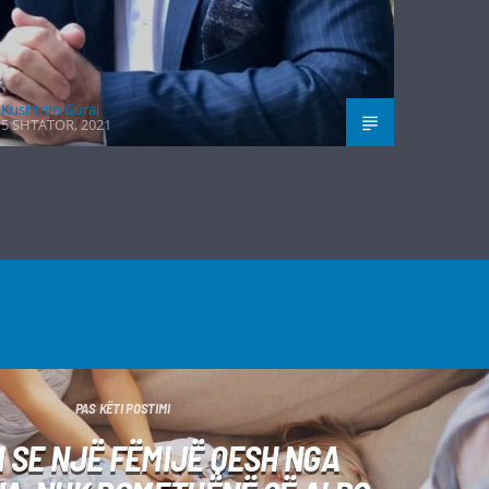
Kushtrim Guraj
5 SHTATOR, 2021
PAS KËTI POSTIMI
 SE NJË FËMIJË QESH NGA