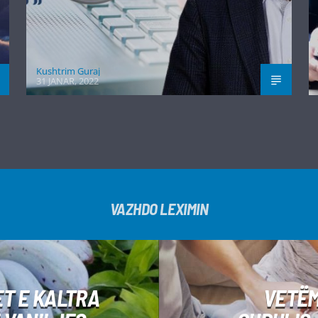
Kushtrim Guraj
31 JANAR, 2022
VAZHDO LEXIMIN
ET E KALTRA
VETËM