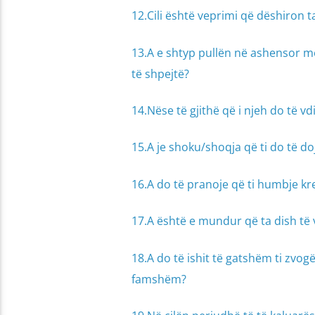
12.Cili është veprimi që dëshiron 
13.A e shtyp pullën në ashensor m
të shpejtë?
14.Nëse të gjithë që i njeh do të vdi
15.A je shoku/shoqja që ti do të do
16.A do të pranoje që ti humbje krej
17.A është e mundur që ta dish të v
18.A do të ishit të gatshëm ti zvogë
famshëm?