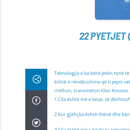
22 PYETJET
Teknologjia e ka bërë jetën tonë 
është e rëndësishme që ti jepni ve
rrethon, transmeton Klan Kosova.
1.Cila është më e keqe, të dështo
2.Kur gjithçka është thënë dhe bë
3.Cila është gjëja që do ta ndrysho