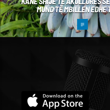
KANË SHIJE TË AKULLORES SË
MUND TË MBILLEN EDHE 