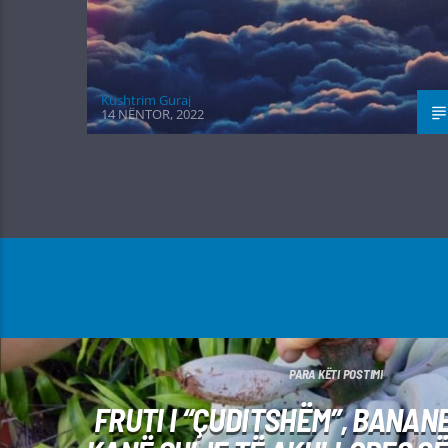
Kushtrim Guraj
14 NËNTOR, 2022
PARA KËTI POSTIMI
FRUTI I “ÇUDITSHËM”, BANAN