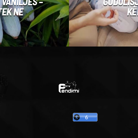
 VANILJES –
GUDULISJ
TEK NE
KË