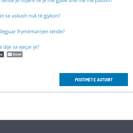
s tënde je ndjerë se je më gjallë dhe më me pasion?
in se askush nuk të gjykon?
e dëgjuar frymëmarrjen tënde?
 dije sa vjeçar je?
Email
py
POSTIMET E AUTORIT