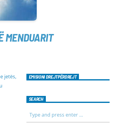
Ë MENDUARIT
 jetës,
EMISIONI DREJTPËRDREJT
u
SEARCH