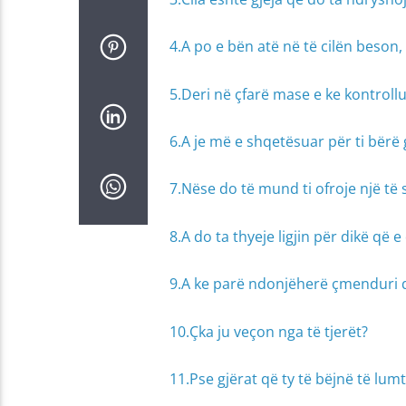
4.A po e bën atë në të cilën beso
5.Deri në çfarë mase e ke kontrollu
6.A je më e shqetësuar për ti bërë 
7.Nëse do të mund ti ofroje një të s
8.A do ta thyeje ligjin për dikë që 
9.A ke parë ndonjëherë çmenduri q
10.Çka ju veçon nga të tjerët?
11.Pse gjërat që ty të bëjnë të lumt