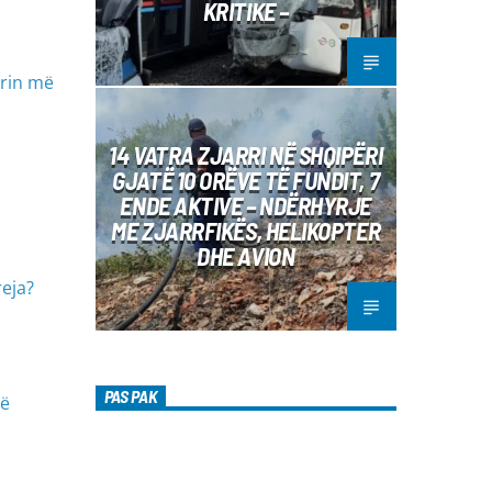
KRITIKE –
orin më
14 VATRA ZJARRI NË SHQIPËRI
GJATË 10 ORËVE TË FUNDIT, 7
ENDE AKTIVE – NDËRHYRJE
ME ZJARRFIKËS, HELIKOPTER
DHE AVION
reja?
PAS PAK
të