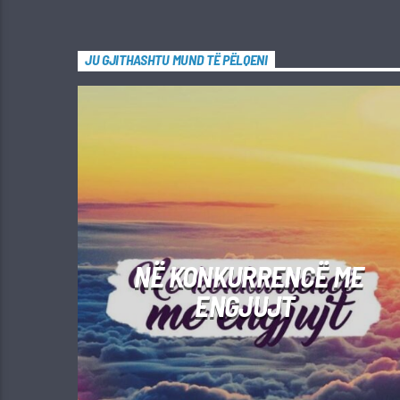
JU GJITHASHTU MUND TË PËLQENI
NË KONKURRENCË ME
ENGJUJT