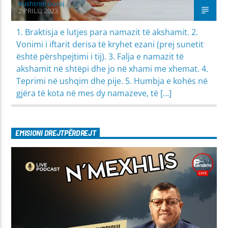
Kushtrim Guraj
2 PRILL, 2023
1. Braktisja e lutjes para namazit të akshamit. 2.
Vonimi i iftarit derisa të kryhet ezani (prej sunetit
është përshpejtimi i tij). 3. Falja e namazit të
akshamit në shtëpi dhe jo në xhami me xhemat. 4.
Teprimi në ushqim dhe pije. 5. Humbja e kohës në
gjëra të kota në mes dy namazeve, të […]
EMISIONI DREJTPËRDREJT