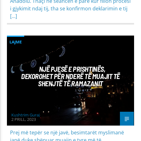
Anadolu. Thaçi në seancën e parë kur fillon procesi
i gjykimit ndaj tij, tha se konfirmon deklarimin e tij
[…]
LAJME
NJË PJESË E PRISHTINËS,
DEKOROHET PËR NDERË TË MUAJIT TË
SHENJTË TË RAMAZANIT
Kushtrim Guraj
2 PRILL, 2023
Prej më tepër se një javë, besimtarët myslimanë
janë duke shënuar muajin e tyre më të