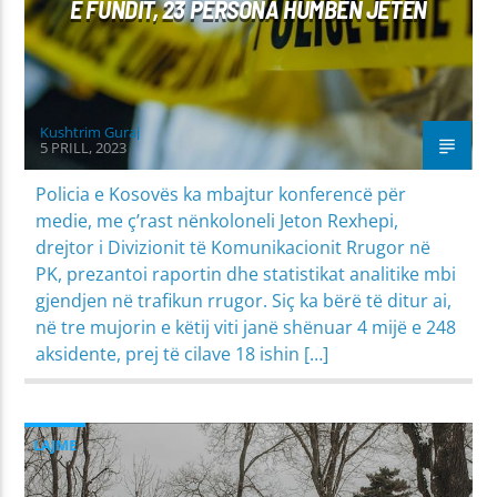
E FUNDIT, 23 PERSONA HUMBËN JETËN
Kushtrim Guraj
5 PRILL, 2023
Policia e Kosovës ka mbajtur konferencë për
medie, me ç’rast nënkoloneli Jeton Rexhepi,
drejtor i Divizionit të Komunikacionit Rrugor në
PK, prezantoi raportin dhe statistikat analitike mbi
gjendjen në trafikun rrugor. Siç ka bërë të ditur ai,
në tre mujorin e këtij viti janë shënuar 4 mijë e 248
aksidente, prej të cilave 18 ishin […]
LAJME