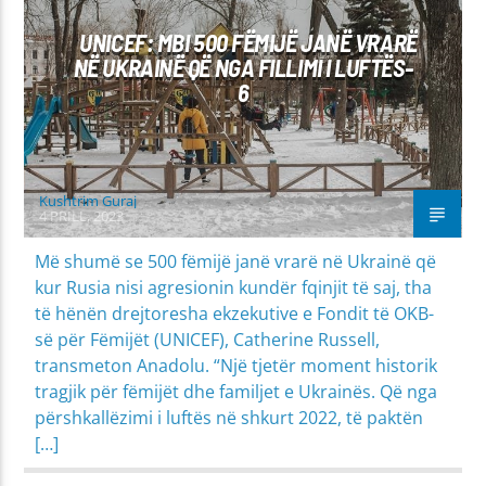
UNICEF: MBI 500 FËMIJË JANË VRARË
NË UKRAINË QË NGA FILLIMI I LUFTËS-
6
Kushtrim Guraj
4 PRILL, 2023
Më shumë se 500 fëmijë janë vrarë në Ukrainë që
kur Rusia nisi agresionin kundër fqinjit të saj, tha
të hënën drejtoresha ekzekutive e Fondit të OKB-
së për Fëmijët (UNICEF), Catherine Russell,
transmeton Anadolu. “Një tjetër moment historik
tragjik për fëmijët dhe familjet e Ukrainës. Që nga
përshkallëzimi i luftës në shkurt 2022, të paktën
[…]