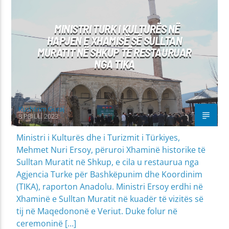
MINISTRI TURK I KULTURËS NË
HAPJEN E XHAMISË SË SULLTAN
MURATIT NË SHKUP TË RESTAURUAR
NGA TIKA
Kushtrim Guraj
8 PRILL, 2023
Ministri i Kulturës dhe i Turizmit i Türkiyes,
Mehmet Nuri Ersoy, përuroi Xhaminë historike të
Sulltan Muratit në Shkup, e cila u restaurua nga
Agjencia Turke për Bashkëpunim dhe Koordinim
(TIKA), raporton Anadolu. Ministri Ersoy erdhi në
Xhaminë e Sulltan Muratit në kuadër të vizitës së
tij në Maqedononë e Veriut. Duke folur në
ceremoninë […]