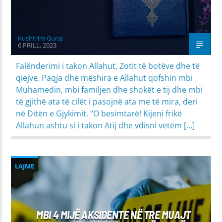
Kushtrim Guraj
6 PRILL, 2023
Falënderimi i takon Allahut, Zotit të botëve dhe të
qiejve. Paqja dhe mëshira e Allahut qofshin mbi
Muhamedin, mbi familjen dhe shokët e tij dhe mbi
të gjithë ata të cilët i pasojnë ata me të mira, deri
në Ditën e Gjykimit. “O besimtarë! Kijeni frikë
Allahun ashtu si i takon Atij dhe vdisni vetëm […]
LAJME
MBI 4 MIJË AKSIDENTE NË TRE MUAJT