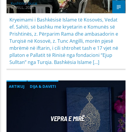
Kushtrim Guraj
6 PRILL, 2023
Kryeimami i Bashkësisë Islame të Kosovës, Vedat
ef. Sahiti, së bashku me kryetarin e Komunës së
Prishtinës, z. Përparim Rama dhe ambasadorin e
Turqisë në Kosovë, z. Tunc Angilli, morën pjesë
mbrëmë në iftarin, i cili shtrohet tash e 17 vjet në
pllaton e Pallatit të Rinisë nga fondacioni “Ejup
Sulltan” nga Turqia. Bashkësia Islame […]
ARTIKUJ
DIJA & DAVETI
MIRËSJELLJA - EDUKATA FETARE
PROBLEME SHPIRTËRORE & SHOQËRORE
VEPRA E MIRË