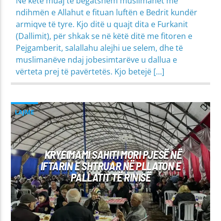
Në këtë muaj të begatshëm muslimanët me
ndihmën e Allahut e fituan luftën e Bedrit kundër
armiqve të tyre. Kjo ditë u quajt dita e Furkanit
(Dallimit), për shkak se në këtë ditë me fitoren e
Pejgamberit, salallahu alejhi ue selem, dhe të
muslimanëve ndaj jobesimtarëve u dallua e
vërteta prej të pavërtetës. Kjo betejë […]
LAJME
KRYEIMAMI SAHITI MORI PJESË NË
IFTARIN E SHTRUAR NË PLLATON E
PALLATIT TË RINISË