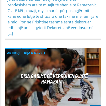
rëndësishëm atë të muajit të shenjë të Ramazanit.
Gjatë këtij muaji, myslimanët përpos agjërimit
kanë edhe lutje të shtuara dhe takime me familjarë
e miq. Por në Prishtinë tashmë është dekoruar
edhe një anë e qytetit.Dekoret janë vendosur në
[…]
ARTIKUJ
DIJA & DAVETI
MIRËSJELLJA - EDUKATA FETARE
DISA GABIME QË VEPROHEN GJATË
RAMAZANIT