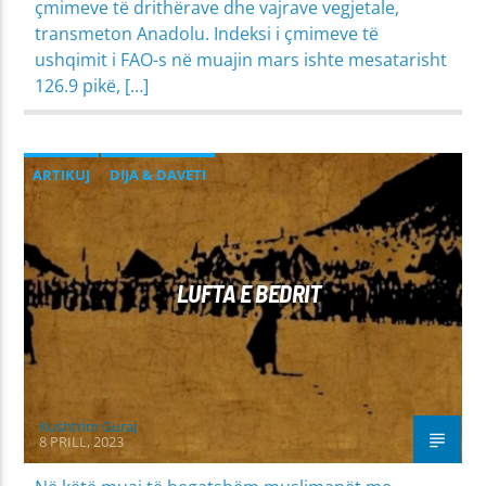
çmimeve të drithërave dhe vajrave vegjetale,
transmeton Anadolu. Indeksi i çmimeve të
ushqimit i FAO-s në muajin mars ishte mesatarisht
126.9 pikë, […]
ARTIKUJ
DIJA & DAVETI
MIRËSJELLJA - EDUKATA FETARE
PROBLEME SHPIRTËRORE & SHOQËRORE
LUFTA E BEDRIT
Kushtrim Guraj
8 PRILL, 2023