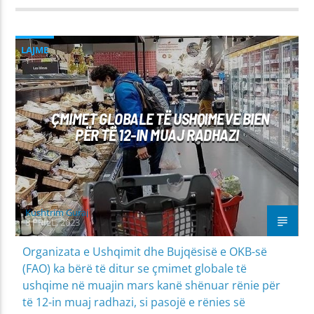
LAJME
ÇMIMET GLOBALE TË USHQIMEVE BIEN
PËR TË 12-IN MUAJ RADHAZI
Kushtrim Guraj
8 PRILL, 2023
Organizata e Ushqimit dhe Bujqësisë e OKB-së
(FAO) ka bërë të ditur se çmimet globale të
ushqime në muajin mars kanë shënuar rënie për
të 12-in muaj radhazi, si pasojë e rënies së