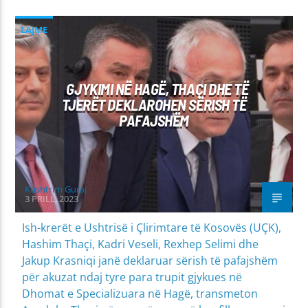
LAJME
GJYKIMI NË HAGË, THAÇI DHE TË
TJERËT DEKLAROHEN SËRISH TË
PAFAJSHËM
Kushtrim Guraj
3 PRILL, 2023
Ish-krerët e Ushtrisë i Çlirimtare të Kosovës (UÇK),
Hashim Thaçi, Kadri Veseli, Rexhep Selimi dhe
Jakup Krasniqi janë deklaruar sërish të pafajshëm
për akuzat ndaj tyre para trupit gjykues në
Dhomat e Specializuara në Hagë, transmeton