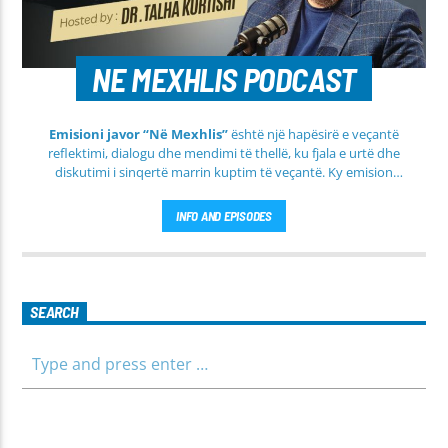
NE MEXHLIS PODCAST
Emisioni javor “Në Mexhlis”
është një hapësirë e veçantë
reflektimi, dialogu dhe mendimi të thellë, ku fjala e urtë dhe
diskutimi i sinqertë marrin kuptim të veçantë. Ky emision
transmetohet
drejtpërdrejt çdo të martë
, duke sjellë tek
publiku një formë komunikimi të hapur, të qetë dhe shumë
INFO AND EPISODES
përmbajtësore
SEARCH