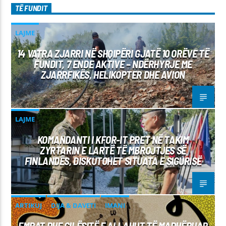
TË FUNDIT
LAJME
14 VATRA ZJARRI NË SHQIPËRI GJATË 10 ORËVE TË
FUNDIT, 7 ENDE AKTIVE – NDËRHYRJE ME
ZJARRFIKËS, HELIKOPTER DHE AVION
LAJME
KOMANDANTI I KFOR-IT PRET NË TAKIM
ZYRTARIN E LARTË TË MBROJTJES SË
FINLANDËS, DISKUTOHET SITUATA E SIGURISË
ARTIKUJ
DIJA & DAVETI
IMANI
EMRAT DHE CILËSITË E ALLAHUT TË MADHËRUAR