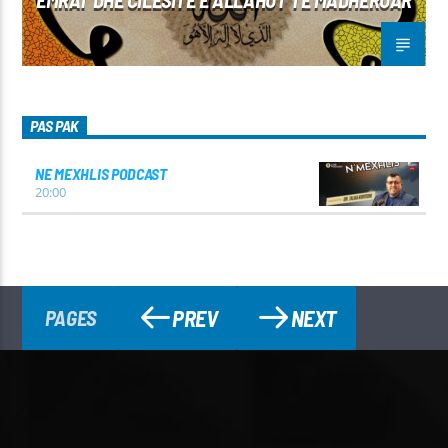
PAS PAK
NE MEXHLIS PODCAST
20:00
PREV
NEXT
PAGES