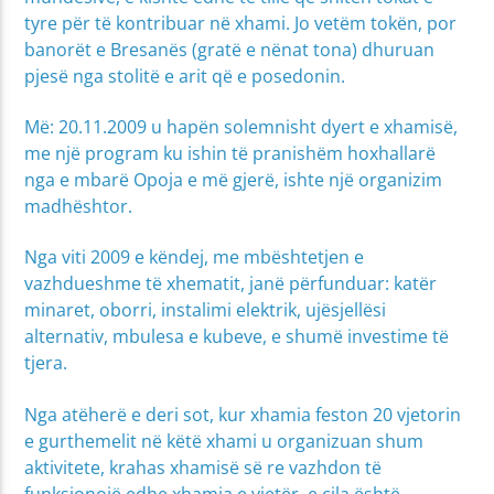
tyre për të kontribuar në xhami. Jo vetëm tokën, por
banorët e Bresanës (gratë e nënat tona) dhuruan
pjesë nga stolitë e arit që e posedonin.
Më: 20.11.2009 u hapën solemnisht dyert e xhamisë,
me një program ku ishin të pranishëm hoxhallarë
nga e mbarë Opoja e më gjerë, ishte një organizim
madhështor.
Nga viti 2009 e këndej, me mbështetjen e
vazhdueshme të xhematit, janë përfunduar: katër
minaret, oborri, instalimi elektrik, ujësjellësi
alternativ, mbulesa e kubeve, e shumë investime të
tjera.
Nga atëherë e deri sot, kur xhamia feston 20 vjetorin
e gurthemelit në këtë xhami u organizuan shum
aktivitete, krahas xhamisë së re vazhdon të
funksionojë edhe xhamia e vjetër, e cila është