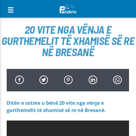
[There are no radio stations in the database]
20 VITE NGA VËNJA E
GURTHEMELIT TË XHAMISË SË RE
NË BRESANË
Ditën e sotme u bënë 20 vite nga vënja e
gurthemelit të xhamisë së re në Bresanë.