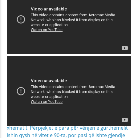
Një xhami kjo e cila i nevojitej banorëve të Bresanës,
sidomos pas viteve të 90-ta kur edhe u shtua numri i
xhematit. Përpjekjet e para për vënjen e gurthemelit
ishin qysh në vitet e 90-ta, por pasi që ishte gjendje