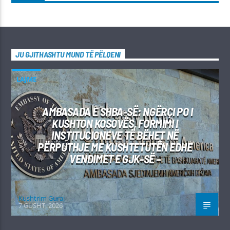
JU GJITHASHTU MUND TË PËLQENI
LAJME
AMBASADA E SHBA-SË: NGËRÇI PO I
KUSHTON KOSOVËS, FORMIMI I
INSTITUCIONEVE TË BËHET NË
PËRPUTHJE ME KUSHTETUTËN EDHE
VENDIMET E GJK-SË –
Kushtrim Guraj
7 GUSHT, 2026