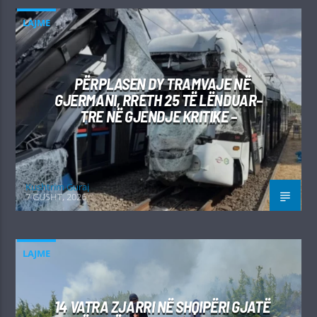
LAJME
PËRPLASEN DY TRAMVAJE NË
GJERMANI, RRETH 25 TË LËNDUAR–
TRE NË GJENDJE KRITIKE –
Kushtrim Guraj
7 GUSHT, 2026
LAJME
14 VATRA ZJARRI NË SHQIPËRI GJATË