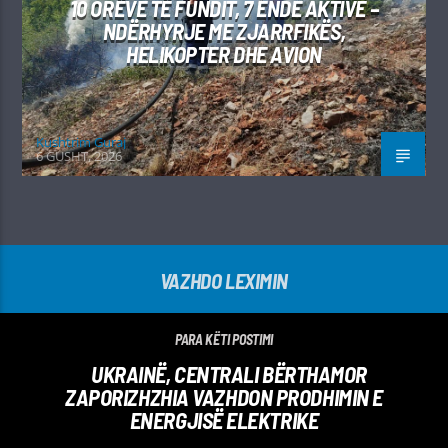
10 ORËVE TË FUNDIT, 7 ENDE AKTIVE –
NDËRHYRJE ME ZJARRFIKËS,
HELIKOPTER DHE AVION
Kushtrim Guraj
6 GUSHT, 2026
VAZHDO LEXIMIN
PARA KËTI POSTIMI
UKRAINË, CENTRALI BËRTHAMOR
ZAPORIZHZHIA VAZHDON PRODHIMIN E
ENERGJISË ELEKTRIKE