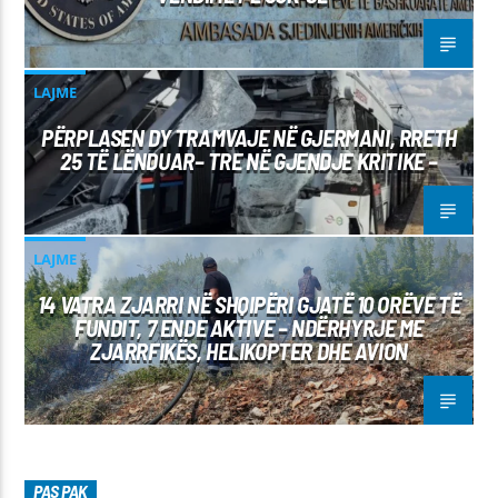
LAJME
PËRPLASEN DY TRAMVAJE NË GJERMANI, RRETH
25 TË LËNDUAR– TRE NË GJENDJE KRITIKE –
LAJME
14 VATRA ZJARRI NË SHQIPËRI GJATË 10 ORËVE TË
FUNDIT, 7 ENDE AKTIVE – NDËRHYRJE ME
ZJARRFIKËS, HELIKOPTER DHE AVION
PAS PAK