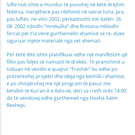
lufte nuk ishte e mundur të punohej në këtë drejtim.
Ndërsa, menjëherë pas rikthimit në vatrat tona, pra
pas luftës, në vitin 2002, përkatësisht më datën: 26.
08. 2002 ndodhi “mrekullia” dhe Bresana mblodhi
forcat për t’ia vënë gurthemelin xhamisë së re, duke
siguruar mjete materiale nga vet xhemati.
Për këtë ditë ishte planifikuar edhe një manifestim që
filloi pas faljes së namazit të drekës. Të pranishmit u
tubuan në vendin e quajtur “Frashër” ku edhe po
prezentohej projekti dhe ideja nga këshilli i xhamisë,
e po shoqërohej me një program të pasur me
këndim të Kur’an-it e Ilahi-ve, deri sa rreth orës 14:00
do të vendosej edhe gurthemeli nga Hoxha Salim
Rexhepi.