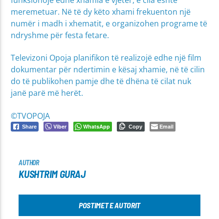
meremetuar. Në të dy këto xhami frekuenton një
numër i madh i xhematit, e organizohen programe të
ndryshme për festa fetare.
Televizoni Opoja planifikon të realizojë edhe një film
dokumentar për ndertimin e kësaj xhamie, në të cilin
do të publikohen pamje dhe të dhëna të cilat nuk
janë parë më herët.
©TVOPOJA
Viber
WhatsApp
Email
Share
Copy
AUTHOR
KUSHTRIM GURAJ
POSTIMET E AUTORIT