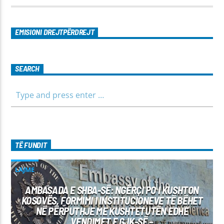
EMISIONI DREJTPËRDREJT
SEARCH
TË FUNDIT
LAJME
AMBASADA E SHBA-SË: NGËRÇI PO I KUSHTON
KOSOVËS, FORMIMI I INSTITUCIONEVE TË BËHET
NË PËRPUTHJE ME KUSHTETUTËN EDHE
VENDIMET E GJK-SË –