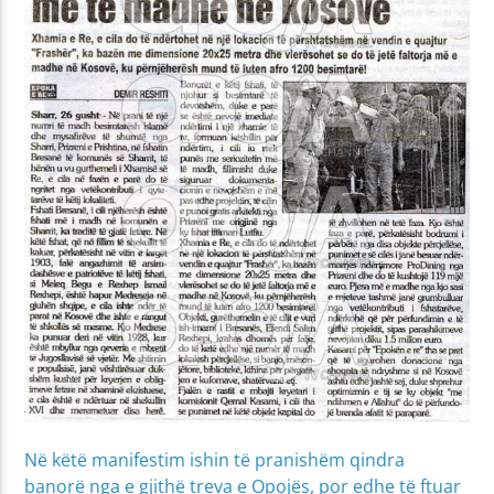
Në këtë manifestim ishin të pranishëm qindra
banorë nga e gjithë treva e Opojës, por edhe të ftuar