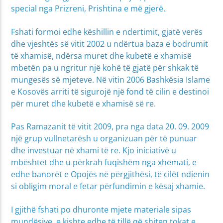
special nga Prizreni, Prishtina e më gjerë.
Fshati formoi edhe këshillin e ndertimit, gjatë verës
dhe vjeshtës së vitit 2002 u ndërtua baza e bodrumit
të xhamisë, ndërsa muret dhe kubetë e xhamisë
mbetën pa u ngritur një kohë të gjatë për shkak të
mungesës së mjeteve. Në vitin 2006 Bashkësia Islame
e Kosovës arriti të sigurojë një fond të cilin e destinoi
për muret dhe kubetë e xhamisë së re.
Pas Ramazanit të vitit 2009, pra nga data 20. 09. 2009
një grup vullnetarësh u organizuan për të punuar
dhe investuar në xhami të re. Kjo iniciativë u
mbështet dhe u përkrah fuqishëm nga xhemati, e
edhe banorët e Opojës në përgjithësi, të cilët ndienin
si obligim moral e fetar përfundimin e kësaj xhamie.
I gjithë fshati po dhuronte mjete materiale sipas
mundësive, e kishte edhe të tillë që shiten tokat e