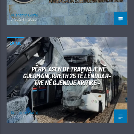
Kushtrim Guraj
7 GUSHT, 2026
LAJME
PËRPLASEN DY TRAMVAJE NË
GJERMANI, RRETH 25 TË LËNDUAR–
TRE NË GJENDJE KRITIKE –
Kushtrim Guraj
7 GUSHT, 2026