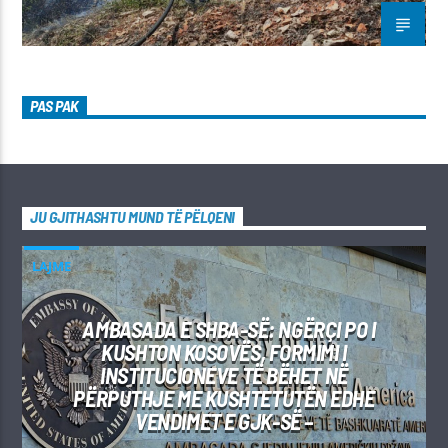
PAS PAK
JU GJITHASHTU MUND TË PËLQENI
LAJME
AMBASADA E SHBA-SË: NGËRÇI PO I
KUSHTON KOSOVËS, FORMIMI I
INSTITUCIONEVE TË BËHET NË
PËRPUTHJE ME KUSHTETUTËN EDHE
VENDIMET E GJK-SË –