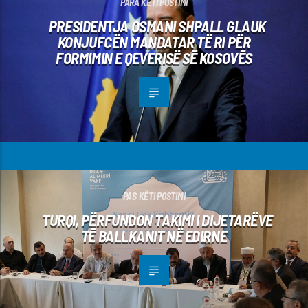
PARA KËTI POSTIMI
PRESIDENTJA OSMANI SHPALL GLAUK
KONJUFCËN MANDATAR TË RI PËR
FORMIMIN E QEVERISË SË KOSOVËS
PAS KËTI POSTIMI
TURQI, PËRFUNDON TAKIMI I DIJETARËVE
TË BALLKANIT NË EDIRNE