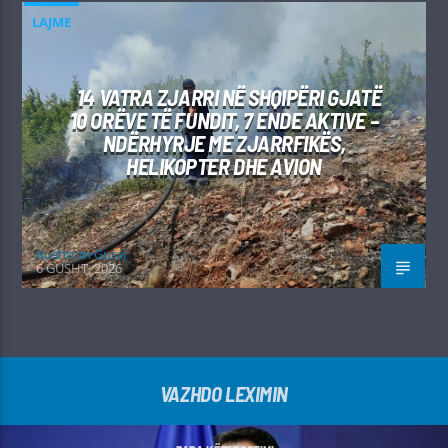
LAJME
14 VATRA ZJARRI NË SHQIPËRI GJATË
10 ORËVE TË FUNDIT, 7 ENDE AKTIVE –
NDËRHYRJE ME ZJARRFIKËS,
HELIKOPTER DHE AVION
Kushtrim Guraj
6 GUSHT, 2026
VAZHDO LEXIMIN