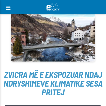
[There are no radio stations in the database]
ZVICRA MË E EKSPOZUAR NDAJ
NDRYSHIMEVE KLIMATIKE SESA
PRITEJ