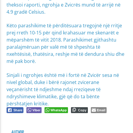
theksoi raporti, ngrohja e Zvicrës mund të arrijë në
4.9 gradë Celsius.
Këto parashikime të përditësuara tregojnë një rritje
prej rreth 10-15 për qind krahasuar me skenarët e
mëparshëm të vitit 2018. Parashikimet gjithashtu
paralajmëruan për valë më të shpeshta të
nxehtësisë, thatësira, reshje më të dendura shiu dhe
më pak borë.
Sinjali i ngrohjes është më i fortë në Zvicër sesa në
nivel global, duke i bërë rajonet zvicerane
veçanërisht të ndjeshme ndaj rreziqeve të
ndryshimeve klimatike, gjë që do ta bënte
përshtatjen kritike.
Viber
WhatsApp
Email
Share
Copy
AUTHOR