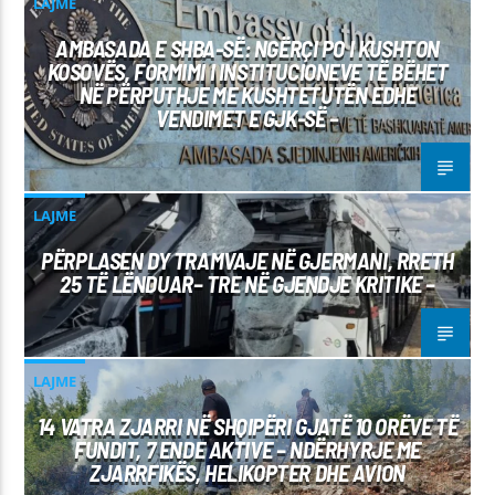
LAJME
AMBASADA E SHBA-SË: NGËRÇI PO I KUSHTON
KOSOVËS, FORMIMI I INSTITUCIONEVE TË BËHET
NË PËRPUTHJE ME KUSHTETUTËN EDHE
VENDIMET E GJK-SË –
LAJME
PËRPLASEN DY TRAMVAJE NË GJERMANI, RRETH
25 TË LËNDUAR– TRE NË GJENDJE KRITIKE –
LAJME
14 VATRA ZJARRI NË SHQIPËRI GJATË 10 ORËVE TË
FUNDIT, 7 ENDE AKTIVE – NDËRHYRJE ME
ZJARRFIKËS, HELIKOPTER DHE AVION