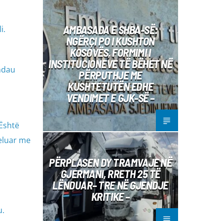
AMBASADA E SHBA-SË:
i.
NGËRÇI PO I KUSHTON
KOSOVËS, FORMIMI I
INSTITUCIONEVE TË BËHET NË
 ndau
PËRPUTHJE ME
KUSHTETUTËN EDHE
VENDIMET E GJK-SË –
 Është
eluar me
PËRPLASEN DY TRAMVAJE NË
GJERMANI, RRETH 25 TË
LËNDUAR– TRE NË GJENDJE
KRITIKE –
u.