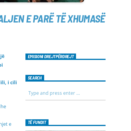
ALJEN E PARË TË XHUMASË
jë
EMISIONI DREJTPËRDREJT
oi
SEARCH
, i cili
dhe
TË FUNDIT
hjet e