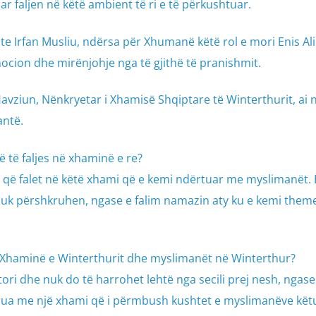
r faljen në këtë ambient të ri e të përkushtuar.
shte Irfan Musliu, ndërsa për Xhumanë këtë rol e mori Enis Alil
ion dhe mirënjohje nga të gjithë të pranishmit.
 Havziun, Nënkryetar i Xhamisë Shqiptare të Winterthurit, ai
antë.
rë të faljes në xhaminë e re?
ë që falet në këtë xhami që e kemi ndërtuar me myslimanët.
nuk përshkruhen, ngase e falim namazin aty ku e kemi them
ër Xhaminë e Winterthurit dhe myslimanët në Winterthur?
stori dhe nuk do të harrohet lehtë nga secili prej nesh, ngase
rua me një xhami që i përmbush kushtet e myslimanëve kët