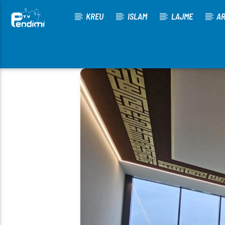
KREU
ISLAM
LAJME
AR
[There are no radio stations in the database]