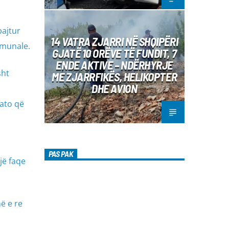
bajtur
14 VATRA ZJARRI NË SHQIPËRI
omunale.
GJATË 10 ORËVE TË FUNDIT, 7
ENDE AKTIVE – NDËRHYRJE
sht
ME ZJARRFIKËS, HELIKOPTER
DHE AVION
 ato që
PAS PAK
jë faqe
ë e re