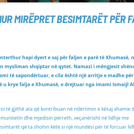
HUR MIRËPRET BESIMTARËT PËR F
nterthur hapi dyert e saj për faljen e parë të Xhumasë, n
n mysliman shqiptar në qytet. Namazi i mëngjesit shën
hami të sapondërtuar, e cila është një arritje e madhe për
u krye falja e Xhumasë, e drejtuar nga imami Ismaijl Alili
eroi të gjithë ata që kontribuan në ndërtimin e kësaj xhamie 
omunitetin dhe mjedisin përreth, veçanërisht në lidhje me
esimtarët që ta shohin këtë si një mundësi për të forcuar lid