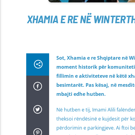
XHAMIA E RE NË WINTERT
Sot, Xhamia e re Shqiptare në Wi
moment historik për komuniteti
fillimin e aktiviteteve në këtë x
besimtarët. Pas kësaj, në mesditë 
mbajti edhe hutben.
Në hutben e tij, Imami Alili falënd
theksoi rëndësinë e kujdesit për k
përdorimin e parkingjeve. Ai ftoi b