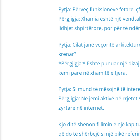
Pytja: Përveç funksioneve fetare, ç
Përgjigja: Xhamia është një vendta
lidhjet shpirtërore, por për të nd
Pytja: Cilat janë veçoritë arkitektu
krenar?
*Përgjigja:* Është punuar një diza
kemi parë në xhamitë e tjera.
Pytja: Si mund të mësojnë të inter
Përgjigja: Ne jemi aktivë në rrjete
zyrtare në internet.
Kjo ditë shënon fillimin e një kapi
që do të shërbejë si një pikë refer