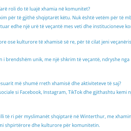
farë roli do të luajë xhamia në komunitet?
kim për të gjithë shqiptarët këtu. Nuk është vetëm për të m
ërtuar edhe një urë të veçantë mes veti dhe institucioneve k
rore ose kulturore të xhamisë së re, për të cilat jeni veçanëri
jn i brendshëm unik, me një shkrim të veçantë, ndryshe nga
esuarit më shumë rreth xhamisë dhe aktiviteteve të saj?
t sociale si Facebook, Instagram, TikTok dhe gjithashtu kemi n
tulli të ri për myslimanët shqiptarë në Winterthur, me xhamin
imi shpirtërore dhe kulturore për komunitetin.