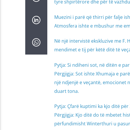
tyre shpirtërore dhe për të vazhdua
Muezini i parë që thirri për falje i
Atmosfera ishte e mbushur me emoc
Në një intervistë ekskluzive me F.
mendimet e tij për këtë ditë të veç
Pytja: Si ndiheni sot, në ditën e pa
Përgjigja: Sot ishte Xhumaja e par
një ndjenjë e veçantë, emocionet 
duart tona.
Pytja: Çfarë kuptimi ka kjo ditë p
Përgjigja: Kjo ditë do të mbetet hi
përfundimisht Winterthuri u pasu