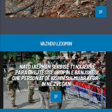
Kushtrim Guraj
6 GUSHT, 2026
VAZHDO LEXIMIN
PARA KËTI POSTIMI
NATO I KËRKON SERBISË T’I NXJERRË
PARA DREJTËSISË GRUPIN E BANJSKËS
DHE PERSONAT QË KISHIN SULMUAR KFOR-
IN NË ZVEÇAN