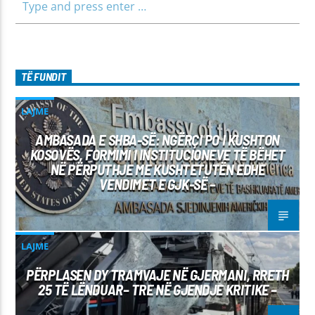
TË FUNDIT
LAJME
AMBASADA E SHBA-SË: NGËRÇI PO I KUSHTON
KOSOVËS, FORMIMI I INSTITUCIONEVE TË BËHET
NË PËRPUTHJE ME KUSHTETUTËN EDHE
VENDIMET E GJK-SË –
LAJME
PËRPLASEN DY TRAMVAJE NË GJERMANI, RRETH
25 TË LËNDUAR– TRE NË GJENDJE KRITIKE –