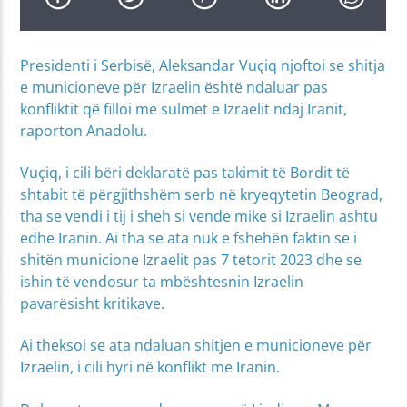
Presidenti i Serbisë, Aleksandar Vuçiq njoftoi se shitja
e municioneve për Izraelin është ndaluar pas
konfliktit që filloi me sulmet e Izraelit ndaj Iranit,
raporton Anadolu.
Vuçiq, i cili bëri deklaratë pas takimit të Bordit të
shtabit të përgjithshëm serb në kryeqytetin Beograd,
tha se vendi i tij i sheh si vende mike si Izraelin ashtu
edhe Iranin. Ai tha se ata nuk e fshehën faktin se i
shitën municione Izraelit pas 7 tetorit 2023 dhe se
ishin të vendosur ta mbështesnin Izraelin
pavarësisht kritikave.
Ai theksoi se ata ndaluan shitjen e municioneve për
Izraelin, i cili hyri në konflikt me Iranin.