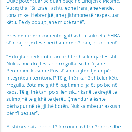
Duke potencuar se duan paqe në Lindjen e Mesme,
Vuçiq tha: “Si Izraeli ashtu edhe Irani janë vendet
tona mike. Hebrenjtë janë gjithmonë të respektuar
këtu. Të dy popujt janë miqtë tanë”.
Presidenti serb komentoi gjithashtu sulmet e SHBA-
së ndaj objekteve bërthamore në Iran, duke thënë:
“E drejta ndërkombëtare është shkelur qartësisht.
Nuk ka më drejtësi apo rregulla. Si do t’i japë
Perëndimi leksione Rusisë apo kujtdo tjetër për
integritetin territorial? Të gjithë i kanë shkelur këto
rregulla. Bota me gjithë kuptimin e fjalës po bie në
kaos. Të gjithë tani po sillen sikur kanë të drejtë të
sulmojnë të gjithë të tjerët. Çmenduria është
përhapur në të gjithë botën. Nuk ka mbetur askush
për t’i besuar”.
Ai shtoi se ata donin të forconin ushtrinë serbe dhe