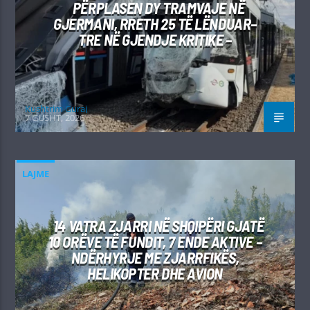
PËRPLASEN DY TRAMVAJE NË
GJERMANI, RRETH 25 TË LËNDUAR–
TRE NË GJENDJE KRITIKE –
Kushtrim Guraj
7 GUSHT, 2026
LAJME
14 VATRA ZJARRI NË SHQIPËRI GJATË
10 ORËVE TË FUNDIT, 7 ENDE AKTIVE –
NDËRHYRJE ME ZJARRFIKËS,
HELIKOPTER DHE AVION