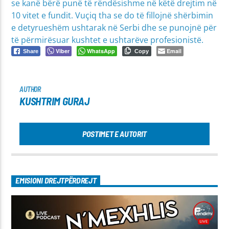
se kanë bërë punë të rëndësishme në këtë drejtim në
10 vitet e fundit. Vuçiq tha se do të fillojnë shërbimin
e detyrueshëm ushtarak në Serbi dhe se punojnë për
të përmirësuar kushtet e ushtarëve profesionistë.
Viber
WhatsApp
Email
Share
Copy
AUTHOR
KUSHTRIM GURAJ
POSTIMET E AUTORIT
EMISIONI DREJTPËRDREJT