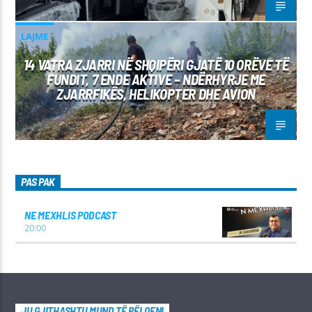
LAJME
14 VATRA ZJARRI NË SHQIPËRI GJATË 10 ORËVE TË
FUNDIT, 7 ENDE AKTIVE – NDËRHYRJE ME
ZJARRFIKËS, HELIKOPTER DHE AVION
PAS PAK
NE MEXHLIS PODCAST
20:00
JU GJITHASHTU MUND TË PËLQENI