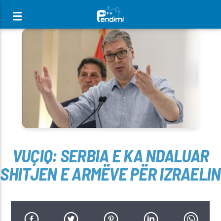
[There are no radio stations in the database]
VUÇIQ: SERBIA E KA NDALUAR
SHITJEN E ARMËVE PËR IZRAELIN