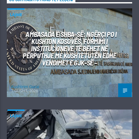
LAJME
AMBASADA E SHBA-SË: NGËRÇI PO I
KUSHTON KOSOVËS, FORMIMI I
INSTITUCIONEVE TË BËHET NË
PËRPUTHJE ME KUSHTETUTËN EDHE
VENDIMET E GJK-SË –
Kushtrim Guraj
7 GUSHT, 2026
LAJME