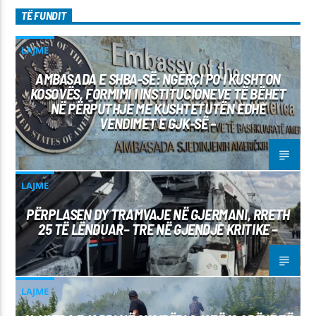
TË FUNDIT
LAJME
AMBASADA E SHBA-SË: NGËRÇI PO I KUSHTON
KOSOVËS, FORMIMI I INSTITUCIONEVE TË BËHET
NË PËRPUTHJE ME KUSHTETUTËN EDHE
VENDIMET E GJK-SË –
LAJME
PËRPLASEN DY TRAMVAJE NË GJERMANI, RRETH
25 TË LËNDUAR– TRE NË GJENDJE KRITIKE –
LAJME