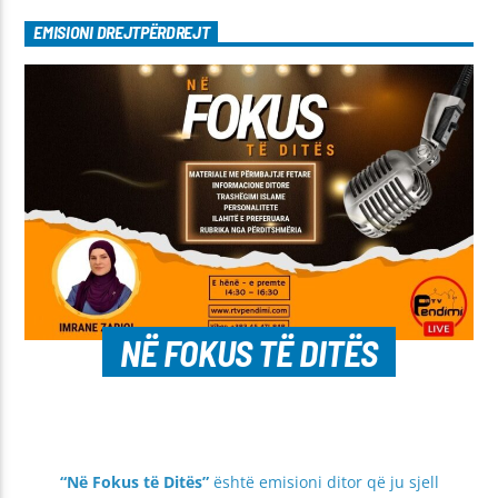
EMISIONI DREJTPËRDREJT
NË FOKUS TË DITËS
“Në Fokus të Ditës”
është emisioni ditor që ju sjell