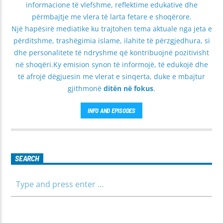
informacione të vlefshme, reflektime edukative dhe
përmbajtje me vlera të larta fetare e shoqërore.
Një hapësirë mediatike ku trajtohen tema aktuale nga jeta e
përditshme, trashëgimia islame, ilahite të përzgjedhura, si
dhe personalitete të ndryshme që kontribuojnë pozitivisht
në shoqëri.Ky emision synon të informojë, të edukojë dhe
të afrojë dëgjuesin me vlerat e sinqerta, duke e mbajtur
gjithmonë
ditën në fokus
.
INFO AND EPISODES
SEARCH