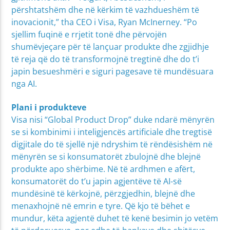
përshtatshëm dhe në kërkim të vazhdueshëm të
inovacionit,” tha CEO i Visa, Ryan McInerney. “Po
sjellim fuqinë e rrjetit tonë dhe përvojën
shumëvjeçare për të lançuar produkte dhe zgjidhje
të reja që do të transformojnë tregtinë dhe do t’i
japin besueshmëri e siguri pagesave të mundësuara
nga AI.
Plani i produkteve
Visa nisi “Global Product Drop” duke ndarë mënyrën
se si kombinimi i inteligjencës artificiale dhe tregtisë
digjitale do të sjellë një ndryshim të rëndësishëm në
mënyrën se si konsumatorët zbulojnë dhe blejnë
produkte apo shërbime. Në të ardhmen e afërt,
konsumatorët do t’u japin agjentëve të AI-së
mundësinë të kërkojnë, përzgjedhin, blejnë dhe
menaxhojnë në emrin e tyre. Që kjo të bëhet e
mundur, këta agjentë duhet të kenë besimin jo vetëm