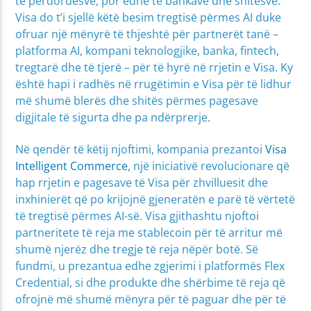
të përdoruesve, por edhe të bankave dhe shitësve.
Visa do t’i sjellë këtë besim tregtisë përmes AI duke
ofruar një mënyrë të thjeshtë për partnerët tanë –
platforma AI, kompani teknologjike, banka, fintech,
tregtarë dhe të tjerë – për të hyrë në rrjetin e Visa. Ky
është hapi i radhës në rrugëtimin e Visa për të lidhur
më shumë blerës dhe shitës përmes pagesave
digjitale të sigurta dhe pa ndërprerje.
Në qendër të këtij njoftimi, kompania prezantoi
Visa
Intelligent Commerce
, një iniciativë revolucionare që
hap rrjetin e pagesave të Visa për zhvilluesit dhe
inxhinierët që po krijojnë gjeneratën e parë të vërtetë
të tregtisë përmes AI-së. Visa gjithashtu njoftoi
partneritete të reja me stablecoin për të arritur më
shumë njerëz dhe tregje të reja nëpër botë. Së
fundmi, u prezantua edhe zgjerimi i platformës Flex
Credential, si dhe produkte dhe shërbime të reja që
ofrojnë më shumë mënyra për të paguar dhe për të