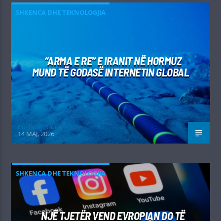
SHKENCA DHE TEKNOLOGJIA
“ARMA E RE” E IRANIT NË HORMUZ
MUND TË GODASË INTERNETIN GLOBAL
Kushtrim Guraj
14 MAJ, 2026
SHKENCA DHE TEKNOLOGJIA
NJË TJETËR VEND EVROPIAN DO TË