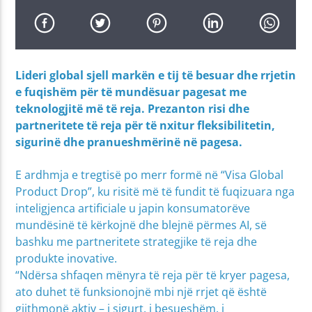
Lideri global sjell markën e tij të besuar dhe rrjetin
e fuqishëm për të mundësuar pagesat me
teknologjitë më të reja. Prezanton risi dhe
partneritete të reja për të nxitur fleksibilitetin,
sigurinë dhe pranueshmërinë në pagesa.
E ardhmja e tregtisë po merr formë në “Visa Global
Product Drop”, ku risitë më të fundit të fuqizuara nga
inteligjenca artificiale u japin konsumatorëve
mundësinë të kërkojnë dhe blejnë përmes AI, së
bashku me partneritete strategjike të reja dhe
produkte inovative.
“Ndërsa shfaqen mënyra të reja për të kryer pagesa,
ato duhet të funksionojnë mbi një rrjet që është
gjithmonë aktiv – i sigurt, i besueshëm, i