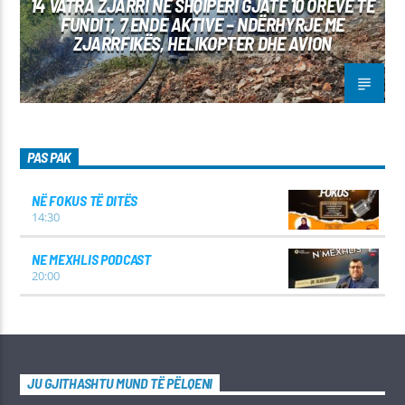
14 VATRA ZJARRI NË SHQIPËRI GJATË 10 ORËVE TË
FUNDIT, 7 ENDE AKTIVE – NDËRHYRJE ME
ZJARRFIKËS, HELIKOPTER DHE AVION
PAS PAK
NË FOKUS TË DITËS
14:30
NE MEXHLIS PODCAST
20:00
JU GJITHASHTU MUND TË PËLQENI