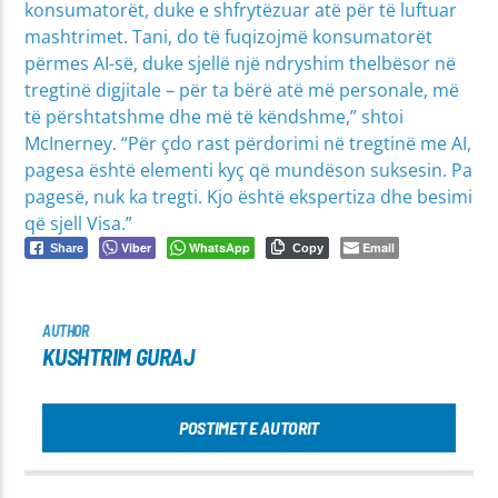
konsumatorët, duke e shfrytëzuar atë për të luftuar
mashtrimet. Tani, do të fuqizojmë konsumatorët
përmes AI-së, duke sjellë një ndryshim thelbësor në
tregtinë digjitale – për ta bërë atë më personale, më
të përshtatshme dhe më të këndshme,” shtoi
McInerney. “Për çdo rast përdorimi në tregtinë me AI,
pagesa është elementi kyç që mundëson suksesin. Pa
pagesë, nuk ka tregti. Kjo është ekspertiza dhe besimi
që sjell Visa.”
Viber
WhatsApp
Email
Share
Copy
AUTHOR
KUSHTRIM GURAJ
POSTIMET E AUTORIT