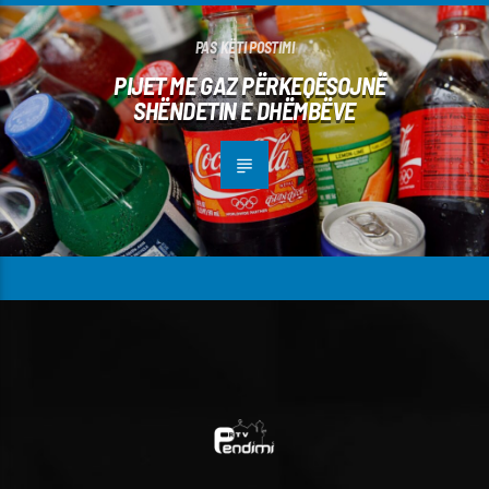
PAS KËTI POSTIMI
PIJET ME GAZ PËRKEQËSOJNË
SHËNDETIN E DHËMBËVE