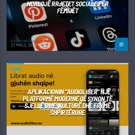
NDALOJË RRJETET SOCIALE PËR
FËMIJËT
Kushtrim Guraj
27 PRILL, 2026
LAJME
APLIKACIONIN “AUDIOLIBER” NJË
PLATFORMË MODERNE QË SYNON TË
SJELLË DIJE, KULTURË DHE FRYMË
SHPIRTËRORE