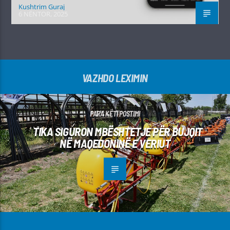
Kushtrim Guraj
6 NËNTOR, 2025
VAZHDO LEXIMIN
PARA KËTI POSTIMI
TIKA SIGURON MBËSHTETJE PËR BUJQIT
NË MAQEDONINË E VERIUT