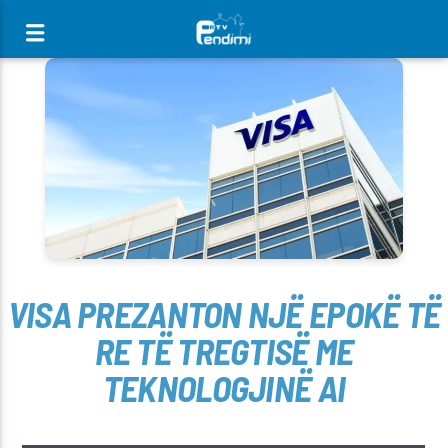
[There are no radio stations in the database]
VISA PREZANTON NJË EPOKË TË
RE TË TREGTISË ME
TEKNOLOGJINË AI