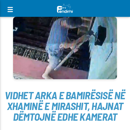
[There are no radio stations in the database]
VIDHET ARKA E BAMIRËSISË NË
XHAMINË E MIRASHIT, HAJNAT
DËMTOJNË EDHE KAMERAT