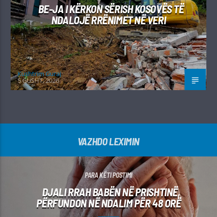
BE-JA I KËRKON SËRISH KOSOVËS TË
NDALOJË RRËNIMET NË VERI
Kushtrim Guraj
5 GUSHT, 2026
VAZHDO LEXIMIN
PARA KËTI POSTIMI
DJALI RRAH BABËN NË PRISHTINË,
PËRFUNDON NË NDALIM PËR 48 ORË