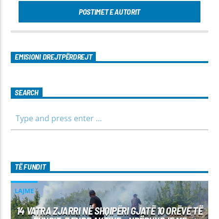
POSTIMET E AUTORIT
EMISIONI DREJTPËRDREJT
SEARCH
TË FUNDIT
LAJME
14 VATRA ZJARRI NË SHQIPËRI GJATË 10 ORËVE TË