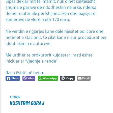
Sipas deklarimit të imamit, nuk dihet saktësisht
shuma e parave që ndodheshin në arkë, ndërsa
dëmet materiale përfshijnë arkën dhe pajisjet e
kamerave në vlerë rreth 170 euro.
Në vendin e ngjarjes kanë dalë njësitet policore dhe
hetimet e stacionit, të cilat kanë nisur procedurat për
identifikimin e autorëve.
Me urdhër të prokurorit kujdestar, rasti është
iniciuar si “Vjedhje e rëndë”.
Rasti është në hetim.
Viber
WhatsApp
Email
Share
Copy
AUTHOR
KUSHTRIM GURAJ