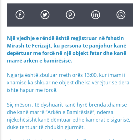
Një vjedhje e rëndë është regjistruar në fshatin
Mirash të Ferizajt, ku persona të panjohur kanë
depërtuar me forcë në një objekt fetar dhe kanë
marrë arkën e bamirësisë.
Ngjarja është zbuluar rreth orës 13:00, kur imami i
xhamisë ka shkuar në objekt dhe ka vërejtur se dera
ishte hapur me forcë.
Siç mëson , të dyshuarit kanë hyrë brenda xhamisë
dhe kanë marrë “Arkën e Bamirësisë”, ndërsa
njëkohësisht kanë dëmtuar edhe kamerat e sigurisë,
duke tentuar të zhdukin gjurmët.