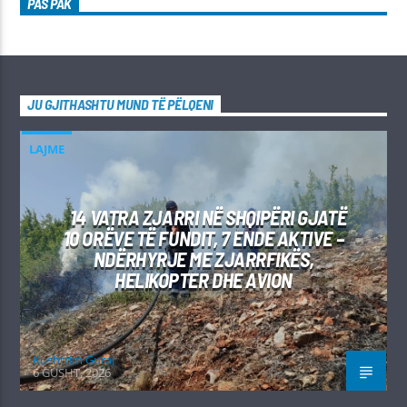
PAS PAK
JU GJITHASHTU MUND TË PËLQENI
LAJME
14 VATRA ZJARRI NË SHQIPËRI GJATË
10 ORËVE TË FUNDIT, 7 ENDE AKTIVE –
NDËRHYRJE ME ZJARRFIKËS,
HELIKOPTER DHE AVION
Kushtrim Guraj
6 GUSHT, 2026