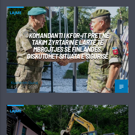
LAJME
KOMANDANTI I KFOR-IT PRET NË
TAKIM ZYRTARIN E LARTË TË
MBROJTJES SË FINLANDËS,
DISKUTOHET SITUATA E SIGURISË
Kushtrim Guraj
6 GUSHT, 2026
LAJME