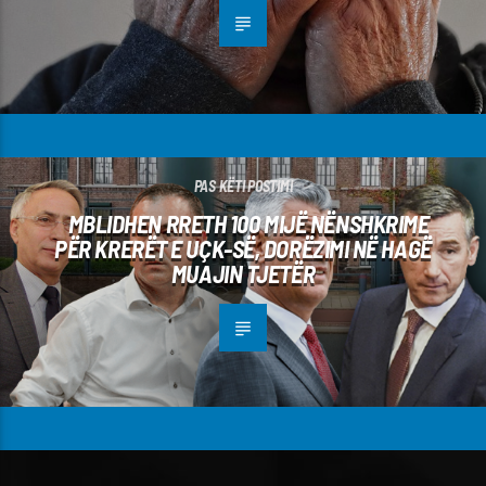
PAS KËTI POSTIMI
MBLIDHEN RRETH 100 MIJË NËNSHKRIME
PËR KRERËT E UÇK-SË, DORËZIMI NË HAGË
MUAJIN TJETËR