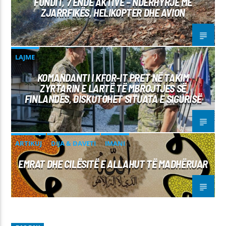
FUNDIT, 7 ENDE AKTIVE – NDËRHYRJE ME
ZJARRFIKËS, HELIKOPTER DHE AVION
LAJME
KOMANDANTI I KFOR-IT PRET NË TAKIM
ZYRTARIN E LARTË TË MBROJTJES SË
FINLANDËS, DISKUTOHET SITUATA E SIGURISË
ARTIKUJ
DIJA & DAVETI
IMANI
EMRAT DHE CILËSITË E ALLAHUT TË MADHËRUAR