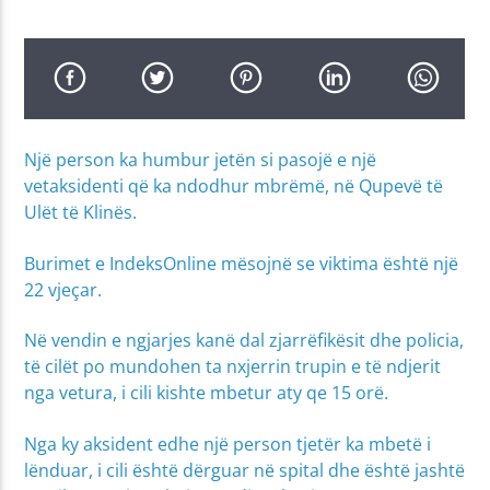
Një person ka humbur jetën si pasojë e një
vetaksidenti që ka ndodhur mbrëmë, në Qupevë të
Ulët të Klinës.
Burimet e IndeksOnline mësojnë se viktima është një
22 vjeçar.
Në vendin e ngjarjes kanë dal zjarrëfikësit dhe policia,
të cilët po mundohen ta nxjerrin trupin e të ndjerit
nga vetura, i cili kishte mbetur aty qe 15 orë.
Nga ky aksident edhe një person tjetër ka mbetë i
lënduar, i cili është dërguar në spital dhe është jashtë