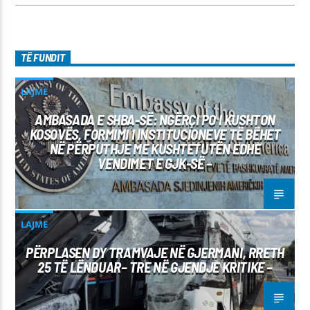
TË FUNDIT
LAJME
AMBASADA E SHBA-SË: NGËRÇI PO I KUSHTON
KOSOVËS, FORMIMI I INSTITUCIONEVE TË BËHET
NË PËRPUTHJE ME KUSHTETUTËN EDHE
VENDIMET E GJK-SË –
LAJME
PËRPLASEN DY TRAMVAJE NË GJERMANI, RRETH
25 TË LËNDUAR– TRE NË GJENDJE KRITIKE –