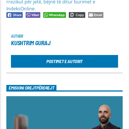
rrezikut për jetë, bëjnë të ditur burimet e
IndeksOnline.
Viber
WhatsApp
Email
Share
Copy
AUTHOR
KUSHTRIM GURAJ
POSTIMET E AUTORIT
EMISIONI DREJTPËRDREJT