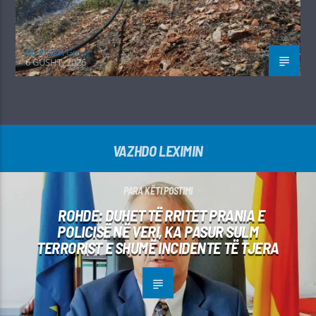
Kushtrim Guraj
6 GUSHT, 2026
VAZHDO LEXIMIN
PARA KËTI POSTIMI
ROHDE: DUHET TË RRITET PRANIA E
POLICISË NË VERI, KA PASUR SULM
TERRORIST E SHUMË INCIDENTE TË TJERA