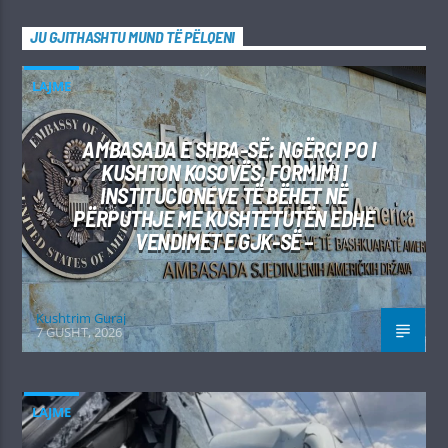
JU GJITHASHTU MUND TË PËLQENI
LAJME
AMBASADA E SHBA-SË: NGËRÇI PO I
KUSHTON KOSOVËS, FORMIMI I
INSTITUCIONEVE TË BËHET NË
PËRPUTHJE ME KUSHTETUTËN EDHE
VENDIMET E GJK-SË –
Kushtrim Guraj
7 GUSHT, 2026
LAJME