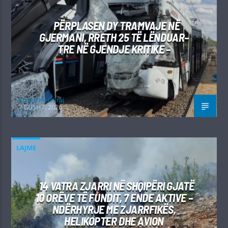
PËRPLASEN DY TRAMVAJE NË
GJERMANI, RRETH 25 TË LËNDUAR–
TRE NË GJENDJE KRITIKE –
Kushtrim Guraj
7 GUSHT, 2026
LAJME
14 VATRA ZJARRI NË SHQIPËRI GJATË
10 ORËVE TË FUNDIT, 7 ENDE AKTIVE –
NDËRHYRJE ME ZJARRFIKËS,
HELIKOPTER DHE AVION