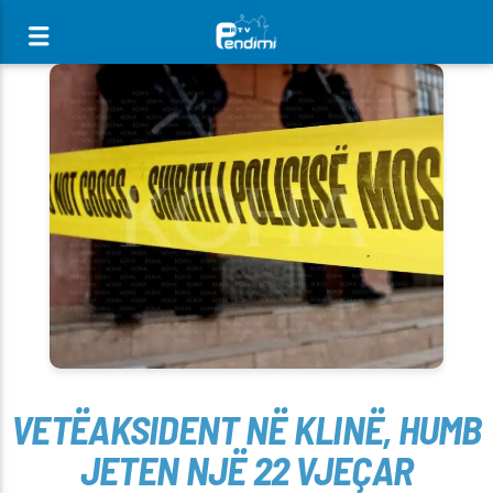
[There are no radio stations in the database]
VETËAKSIDENT NË KLINË, HUMB
JETEN NJË 22 VJEÇAR