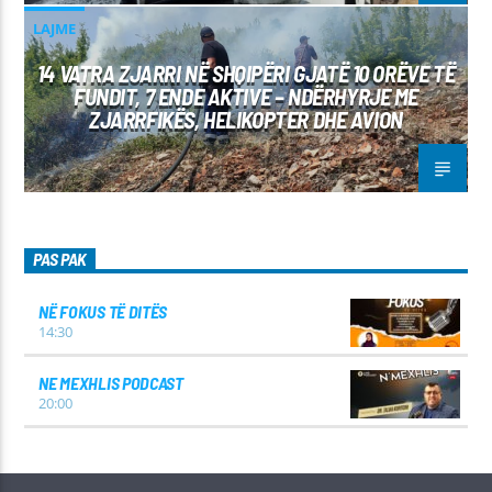
LAJME
14 VATRA ZJARRI NË SHQIPËRI GJATË 10 ORËVE TË
FUNDIT, 7 ENDE AKTIVE – NDËRHYRJE ME
ZJARRFIKËS, HELIKOPTER DHE AVION
PAS PAK
NË FOKUS TË DITËS
14:30
NE MEXHLIS PODCAST
20:00