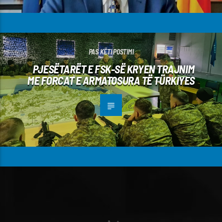
PAS KËTI POSTIMI
PJESËTARËT E FSK-SË KRYEN TRAJNIM
ME FORCAT E ARMATOSURA TË TÜRKIYES