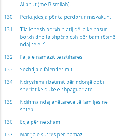
Allahut (me Bismilah).
Përkujdesja për ta përdorur misvakun.
T’ia kthesh borxhin atij që ia ke pasur
borxh dhe ta shpërblesh për bamirësinë
[2]
ndaj teje.
Falja e namazit të istihares.
Sexhdja e falënderimit.
Ndryshimi i betimit për ndonjë dobi
sheriatike duke e shpaguar atë.
Ndihma ndaj anëtarëve të familjes në
shtëpi.
Ecja për në xhami.
Marrja e sutres për namaz.