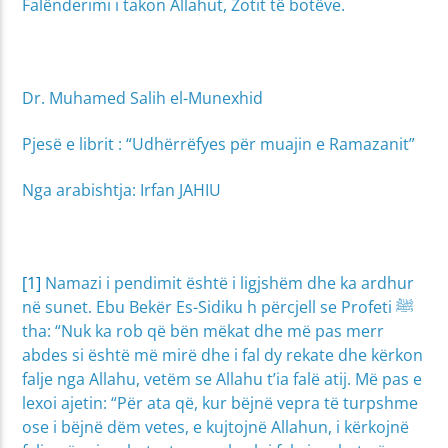
Falënderimi i takon Allahut, Zotit të botëve.
Dr. Muhamed Salih el-Munexhid
Pjesë e librit : “Udhërrëfyes për muajin e Ramazanit”
Nga arabishtja: Irfan JAHIU
[1]
Namazi i pendimit është i ligjshëm dhe ka ardhur
në sunet. Ebu Bekër Es-Sidiku h përcjell se Profeti ﷺ
tha: “Nuk ka rob që bën mëkat dhe më pas merr
abdes si është më mirë dhe i fal dy rekate dhe kërkon
falje nga Allahu, vetëm se Allahu t’ia falë atij. Më pas e
lexoi ajetin: “Për ata që, kur bëjnë vepra të turpshme
ose i bëjnë dëm vetes, e kujtojnë Allahun, i kërkojnë