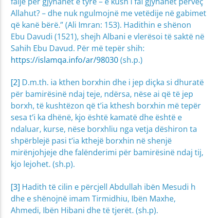
falje për gjynahet e tyre – e kush i fal gjynahet përveç
Allahut? – dhe nuk ngulmojnë me vetëdije në gabimet
që kanë bërë.” (Ali Imran: 153). Hadithin e shënon
Ebu Davudi (1521), shejh Albani e vlerësoi të saktë në
Sahih Ebu Davud. Për më tepër shih:
https://islamqa.info/ar/98030
(sh.p.)
[2]
D.m.th. ia kthen borxhin dhe i jep diçka si dhuratë
për bamirësinë ndaj teje, ndërsa, nëse ai që të jep
borxh, të kushtëzon që t’ia kthesh borxhin më tepër
sesa t’i ka dhënë, kjo është kamatë dhe është e
ndaluar, kurse, nëse borxhliu nga vetja dëshiron ta
shpërblejë pasi t’ia kthejë borxhin në shenjë
mirënjohjeje dhe falënderimi për bamirësinë ndaj tij,
kjo lejohet. (sh.p).
[3]
Hadith të cilin e përcjell Abdullah ibën Mesudi h
dhe e shënojnë imam Tirmidhiu, Ibën Maxhe,
Ahmedi, Ibën Hibani dhe të tjerët. (sh.p).