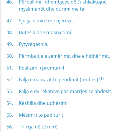
Përballimi i dhembjeve që t’i shkaktojnë
myslimanët dhe durimi me ta.
Sjellja e mirë me njerëzit.
Butësia dhe mosnxitimi.
Fytyrëqeshja.
Përmbajtja e zemërimit dhe e hidhërimit.
Realizimi i premtimit.
[1]
Falja e namazit të pendimit (teubes).
Falja e dy rekateve pas marrjes së abdesit.
Këshilla dhe udhëzimi.
Mësimi i të paditurit.
Thirrja në të mirë.