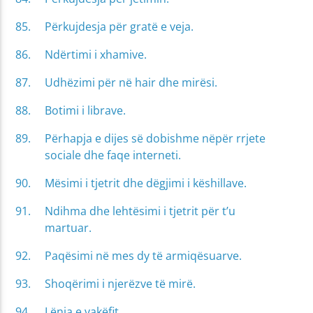
Përkujdesja për gratë e veja.
Ndërtimi i xhamive.
Udhëzimi për në hair dhe mirësi.
Botimi i librave.
Përhapja e dijes së dobishme nëpër rrjete
sociale dhe faqe interneti.
Mësimi i tjetrit dhe dëgjimi i këshillave.
Ndihma dhe lehtësimi i tjetrit për t’u
martuar.
Paqësimi në mes dy të armiqësuarve.
Shoqërimi i njerëzve të mirë.
Lënia e vakëfit.