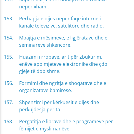
nëpër xhami.
Përhapja e dijes nëpër faqe interneti,
kanale televizive, satelitore dhe radio.
Mbajtja e mësimeve, e ligjëratave dhe e
seminareve shkencore.
Huazimi i rrobave, arit për zbukurim,
enëve apo mjeteve elektronike dhe çdo
gjëje të dobishme.
Formimi dhe ngritja e shoqatave dhe e
organizatave bamirëse.
Shpenzimi për kërkuesit e dijes dhe
përkujdesja për ta.
Përgatitja e librave dhe e programeve për
fëmijët e myslimanëve.