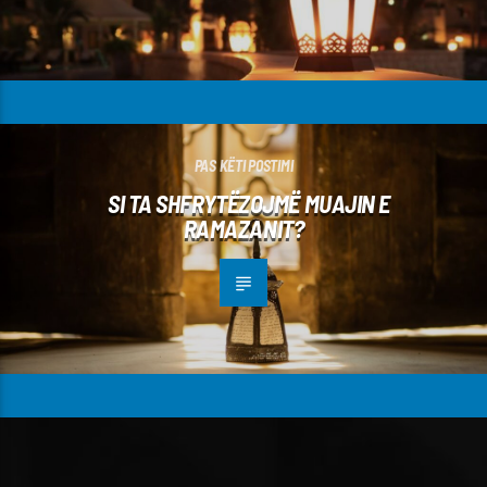
PAS KËTI POSTIMI
SI TA SHFRYTËZOJMË MUAJIN E
RAMAZANIT?