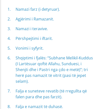
Namazi farz (i detyruar).
Agjërimi i Ramazanit.
Namazi i teravive.
Përshpejtimi i iftarit.
Vonimi i syfyrit.
Shqiptimi i fjalës: “Subhane Melikil-Kuddus
(I Lartësuar qoftë Allahu, Sunduesi, i
Shenjti dhe i Pastri nga çdo e metë)”; tri
herë pas namazit të vitrit (pasi të jepet
selam).
Falja e suneteve revatib (të rregullta që
falen para dhe pas farzit).
Falja e namazit të duhasë.