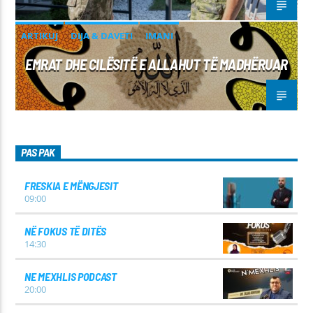
ARTIKUJ
DIJA & DAVETI
IMANI
EMRAT DHE CILËSITË E ALLAHUT TË MADHËRUAR
PAS PAK
FRESKIA E MËNGJESIT
09:00
NË FOKUS TË DITËS
14:30
NE MEXHLIS PODCAST
20:00