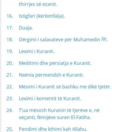
thirrjes së ezanit.
Istigfari (kërkimfalja).
Duaja.
Dërgimi i salavateve për Muhamedin ﷺ.
Leximi i Kuranit.
Meditimi dhe përsiatja e Kuranit.
Nxënia përmendsh e Kuranit.
Mësimi i Kuranit së bashku me dikë tjetër.
Leximi i komentit të Kuranit.
T’ua mësosh Kuranin të tjerëve e, në
veçanti, fëmijëve suren El-Fatiha.
Pendimi dhe kthimi kah Allahu.