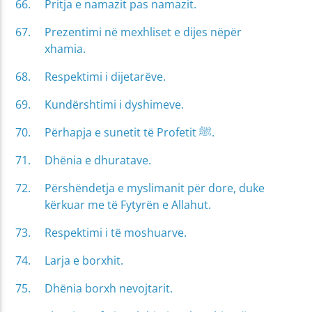
Pritja e namazit pas namazit.
Prezentimi në mexhliset e dijes nëpër
xhamia.
Respektimi i dijetarëve.
Kundërshtimi i dyshimeve.
Përhapja e sunetit të Profetit ﷺ.
Dhënia e dhuratave.
Përshëndetja e myslimanit për dore, duke
kërkuar me të Fytyrën e Allahut.
Respektimi i të moshuarve.
Larja e borxhit.
Dhënia borxh nevojtarit.