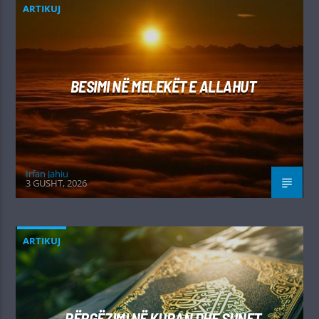
ARTIKUJ
BESIMI NË MELEKËT E ALLAHUT
Irfan Jahiu
3 GUSHT, 2026
ARTIKUJ
PËRGËZIMI NË KURAN DHE SUNET