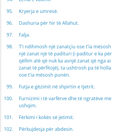
Kryerja e umresë.
Dashuria për hir të Allahut.
Falja.
T’i ndihmosh një zanatçiu ose t’ia mësosh
një zanat një të padituri (i paditur e ka për
qëllim atë që nuk ka asnjë zanat që nga ai
zanat të përfitojë), ta ushtrosh pa të holla
ose t’ia mësosh punën.
Futja e gëzimit në shpirtin e tjetrit.
Furnizimi i të varfërve dhe të ngratëve me
ushqim.
Fërkimi i kokës së jetimit.
Përkujdesja për abdesin.