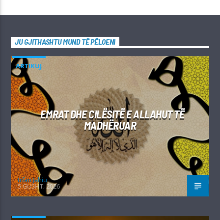
JU GJITHASHTU MUND TË PËLQENI
ARTIKUJ
EMRAT DHE CILËSITË E ALLAHUT TË
MADHËRUAR
Irfan Jahiu
5 GUSHT, 2026