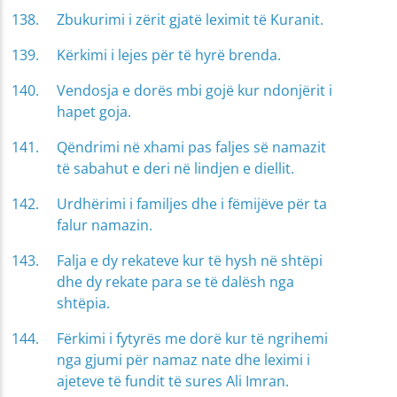
Zbukurimi i zërit gjatë leximit të Kuranit.
Kërkimi i lejes për të hyrë brenda.
Vendosja e dorës mbi gojë kur ndonjërit i
hapet goja.
Qëndrimi në xhami pas faljes së namazit
të sabahut e deri në lindjen e diellit.
Urdhërimi i familjes dhe i fëmijëve për ta
falur namazin.
Falja e dy rekateve kur të hysh në shtëpi
dhe dy rekate para se të dalësh nga
shtëpia.
Fërkimi i fytyrës me dorë kur të ngrihemi
nga gjumi për namaz nate dhe leximi i
ajeteve të fundit të sures Ali Imran.