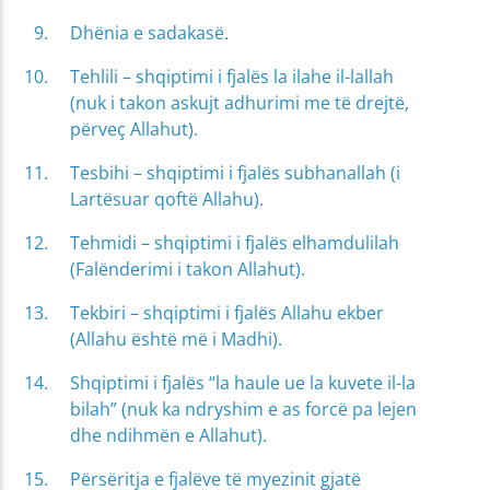
Dhënia e sadakasë.
Tehlili – shqiptimi i fjalës la ilahe il-lallah
(nuk i takon askujt adhurimi me të drejtë,
përveç Allahut).
Tesbihi – shqiptimi i fjalës subhanallah (i
Lartësuar qoftë Allahu).
Tehmidi – shqiptimi i fjalës elhamdulilah
(Falënderimi i takon Allahut).
Tekbiri – shqiptimi i fjalës Allahu ekber
(Allahu është më i Madhi).
Shqiptimi i fjalës “la haule ue la kuvete il-la
bilah” (nuk ka ndryshim e as forcë pa lejen
dhe ndihmën e Allahut).
Përsëritja e fjalëve të myezinit gjatë