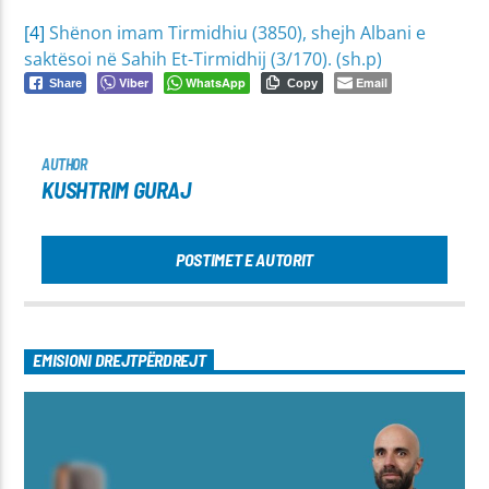
[4]
Shënon imam Tirmidhiu (3850), shejh Albani e
saktësoi në Sahih Et-Tirmidhij (3/170). (sh.p)
Viber
WhatsApp
Email
Share
Copy
AUTHOR
KUSHTRIM GURAJ
POSTIMET E AUTORIT
EMISIONI DREJTPËRDREJT