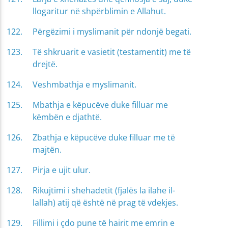
llogaritur në shpërblimin e Allahut.
Përgëzimi i myslimanit për ndonjë begati.
Të shkruarit e vasietit (testamentit) me të
drejtë.
Veshmbathja e myslimanit.
Mbathja e këpucëve duke filluar me
këmbën e djathtë.
Zbathja e këpucëve duke filluar me të
majtën.
Pirja e ujit ulur.
Rikujtimi i shehadetit (fjalës la ilahe il-
lallah) atij që është në prag të vdekjes.
Fillimi i çdo pune të hairit me emrin e