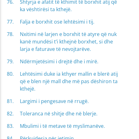
Shtyrja e afatit të kthimit të borxhit atij që
ka vështirësi ta kthejë.
Falja e borxhit ose lehtësimi i tij.
Nxitimi në larjen e borxhit të atyre që nuk
kanë mundësi t’i kthejnë borxhet, si dhe
larja e faturave të nevojtarëve.
Ndërmjetësimi i drejtë dhe i mirë.
Lehtësimi duke ia kthyer mallin e blerë atij
që e blen një mall dhe më pas dëshiron ta
kthejë.
Largimi i pengesave në rrugë.
Toleranca në shitje dhe në blerje.
Mbulimi i të metave të myslimanëve.
Përkujdesja për jetimin.