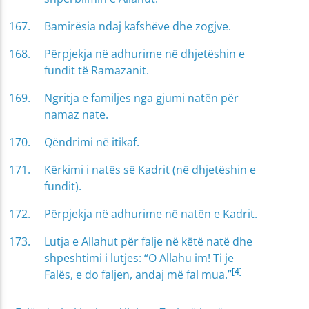
Bamirësia ndaj kafshëve dhe zogjve.
Përpjekja në adhurime në dhjetëshin e
fundit të Ramazanit.
Ngritja e familjes nga gjumi natën për
namaz nate.
Qëndrimi në itikaf.
Kërkimi i natës së Kadrit (në dhjetëshin e
fundit).
Përpjekja në adhurime në natën e Kadrit.
Lutja e Allahut për falje në këtë natë dhe
shpeshtimi i lutjes: “O Allahu im! Ti je
[4]
Falës, e do faljen, andaj më fal mua.”