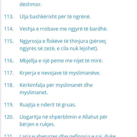
dëshmor.
Ulja bashkërisht për të ngrënë.
Veshja e rrobave me ngjyrë të bardhë.
Ngjyrosja e flokëve të thinjura (përveç
ngjyrës së zezë, e cila nuk lejohet).
Mbjellja e një peme me nijet të mirë.
Kryerja e nevojave të myslimanëve.
Kërkimfalja për myslimanët dhe
myslimanet.
Ruajtja e nderit të gruas.
Llogaritja në shpërblimin e Allahut për
bërjen e rukjes.
Larja e xhenazes dhe qefinosja e saj, duke