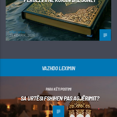
Irfan Jahiu
28 KORRIK, 2026
VAZHDO LEXIMIN
PARA KËTI POSTIMI
SA URTËSI FSHIHEN PAS AGJËRIMIT?