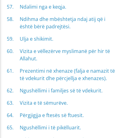
Ndalimi nga e keqja.
Ndihma dhe mbështetja ndaj atij që i
është bërë padrejtësi.
Ulja e shikimit.
Vizita e vëllezërve myslimanë për hir të
Allahut.
Prezentimi në xhenaze (falja e namazit të
të vdekurit dhe përcjellja e xhenazes).
Ngushëllimi i familjes së të vdekurit.
Vizita e të sëmurëve.
Përgjigjja e ftesës së ftuesit.
Ngushëllimi i të pikëlluarit.