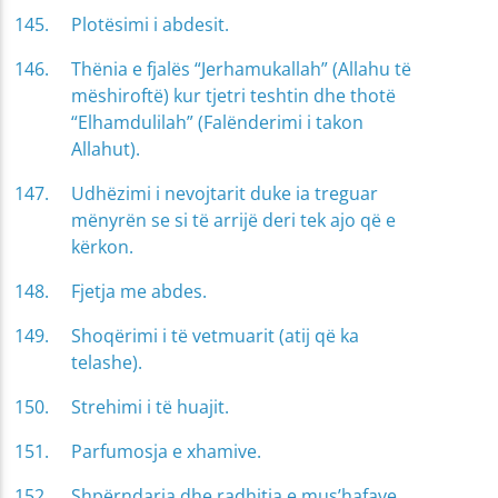
Plotësimi i abdesit.
Thënia e fjalës “Jerhamukallah” (Allahu të
mëshiroftë) kur tjetri teshtin dhe thotë
“Elhamdulilah” (Falënderimi i takon
Allahut).
Udhëzimi i nevojtarit duke ia treguar
mënyrën se si të arrijë deri tek ajo që e
kërkon.
Fjetja me abdes.
Shoqërimi i të vetmuarit (atij që ka
telashe).
Strehimi i të huajit.
Parfumosja e xhamive.
Shpërndarja dhe radhitja e mus’hafave