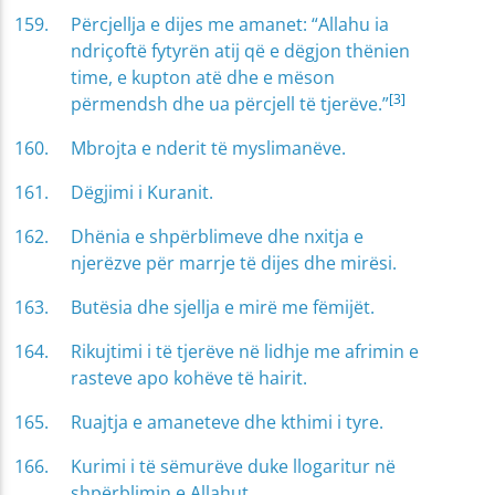
Përcjellja e dijes me amanet: “Allahu ia
ndriçoftë fytyrën atij që e dëgjon thënien
time, e kupton atë dhe e mëson
[3]
përmendsh dhe ua përcjell të tjerëve.”
Mbrojta e nderit të myslimanëve.
Dëgjimi i Kuranit.
Dhënia e shpërblimeve dhe nxitja e
njerëzve për marrje të dijes dhe mirësi.
Butësia dhe sjellja e mirë me fëmijët.
Rikujtimi i të tjerëve në lidhje me afrimin e
rasteve apo kohëve të hairit.
Ruajtja e amaneteve dhe kthimi i tyre.
Kurimi i të sëmurëve duke llogaritur në
shpërblimin e Allahut.