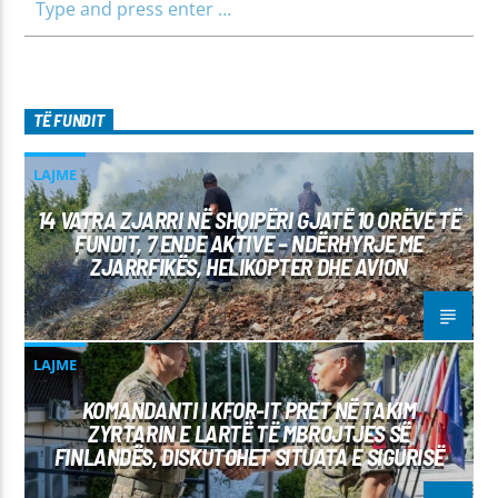
TË FUNDIT
LAJME
14 VATRA ZJARRI NË SHQIPËRI GJATË 10 ORËVE TË
FUNDIT, 7 ENDE AKTIVE – NDËRHYRJE ME
ZJARRFIKËS, HELIKOPTER DHE AVION
LAJME
KOMANDANTI I KFOR-IT PRET NË TAKIM
ZYRTARIN E LARTË TË MBROJTJES SË
FINLANDËS, DISKUTOHET SITUATA E SIGURISË