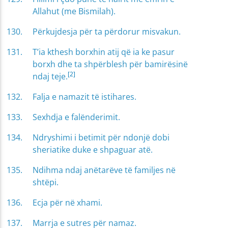
Allahut (me Bismilah).
Përkujdesja për ta përdorur misvakun.
T’ia kthesh borxhin atij që ia ke pasur
borxh dhe ta shpërblesh për bamirësinë
[2]
ndaj teje.
Falja e namazit të istihares.
Sexhdja e falënderimit.
Ndryshimi i betimit për ndonjë dobi
sheriatike duke e shpaguar atë.
Ndihma ndaj anëtarëve të familjes në
shtëpi.
Ecja për në xhami.
Marrja e sutres për namaz.