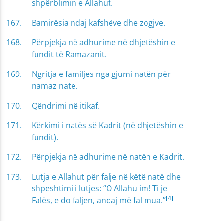
shpërblimin e Allahut.
Bamirësia ndaj kafshëve dhe zogjve.
Përpjekja në adhurime në dhjetëshin e
fundit të Ramazanit.
Ngritja e familjes nga gjumi natën për
namaz nate.
Qëndrimi në itikaf.
Kërkimi i natës së Kadrit (në dhjetëshin e
fundit).
Përpjekja në adhurime në natën e Kadrit.
Lutja e Allahut për falje në këtë natë dhe
shpeshtimi i lutjes: “O Allahu im! Ti je
[4]
Falës, e do faljen, andaj më fal mua.”