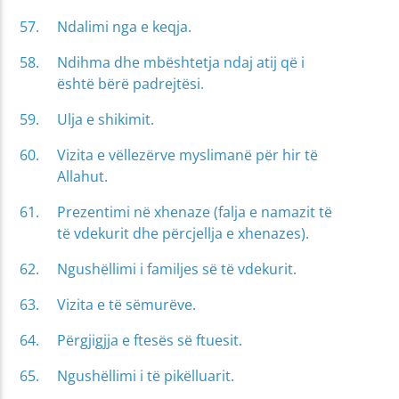
Ndalimi nga e keqja.
Ndihma dhe mbështetja ndaj atij që i
është bërë padrejtësi.
Ulja e shikimit.
Vizita e vëllezërve myslimanë për hir të
Allahut.
Prezentimi në xhenaze (falja e namazit të
të vdekurit dhe përcjellja e xhenazes).
Ngushëllimi i familjes së të vdekurit.
Vizita e të sëmurëve.
Përgjigjja e ftesës së ftuesit.
Ngushëllimi i të pikëlluarit.