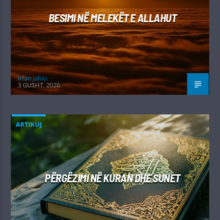
BESIMI NË MELEKËT E ALLAHUT
Irfan Jahiu
3 GUSHT, 2026
ARTIKUJ
PËRGËZIMI NË KURAN DHE SUNET