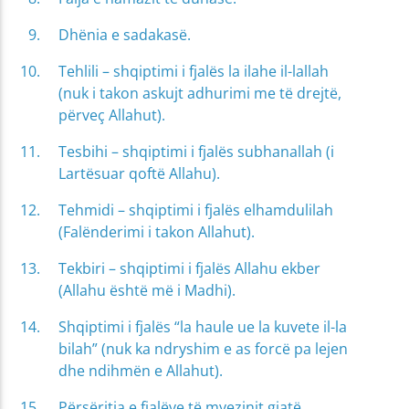
Dhënia e sadakasë.
Tehlili – shqiptimi i fjalës la ilahe il-lallah
(nuk i takon askujt adhurimi me të drejtë,
përveç Allahut).
Tesbihi – shqiptimi i fjalës subhanallah (i
Lartësuar qoftë Allahu).
Tehmidi – shqiptimi i fjalës elhamdulilah
(Falënderimi i takon Allahut).
Tekbiri – shqiptimi i fjalës Allahu ekber
(Allahu është më i Madhi).
Shqiptimi i fjalës “la haule ue la kuvete il-la
bilah” (nuk ka ndryshim e as forcë pa lejen
dhe ndihmën e Allahut).
Përsëritja e fjalëve të myezinit gjatë