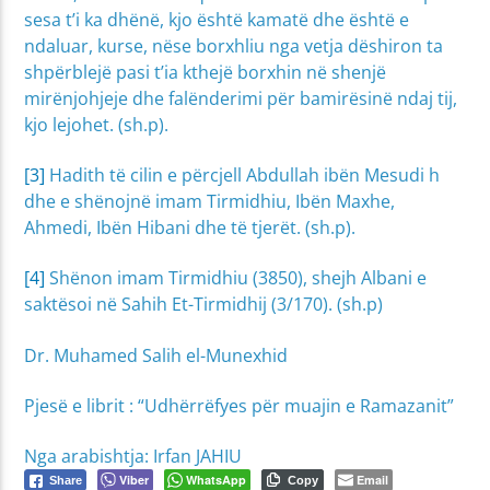
sesa t’i ka dhënë, kjo është kamatë dhe është e
ndaluar, kurse, nëse borxhliu nga vetja dëshiron ta
shpërblejë pasi t’ia kthejë borxhin në shenjë
mirënjohjeje dhe falënderimi për bamirësinë ndaj tij,
kjo lejohet. (sh.p).
[3]
Hadith të cilin e përcjell Abdullah ibën Mesudi h
dhe e shënojnë imam Tirmidhiu, Ibën Maxhe,
Ahmedi, Ibën Hibani dhe të tjerët. (sh.p).
[4]
Shënon imam Tirmidhiu (3850), shejh Albani e
saktësoi në Sahih Et-Tirmidhij (3/170). (sh.p)
Dr. Muhamed Salih el-Munexhid
Pjesë e librit : “Udhërrëfyes për muajin e Ramazanit”
Nga arabishtja: Irfan JAHIU
Viber
WhatsApp
Email
Share
Copy