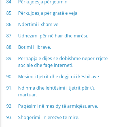
Përkujdesja për jetimin.
Përkujdesja për gratë e veja.
Ndërtimi i xhamive.
Udhëzimi për në hair dhe mirësi.
Botimi i librave.
Përhapja e dijes së dobishme nëpër rrjete
sociale dhe faqe interneti.
Mësimi i tjetrit dhe dëgjimi i këshillave.
Ndihma dhe lehtësimi i tjetrit për t’u
martuar.
Paqësimi në mes dy të armiqësuarve.
Shoqërimi i njerëzve të mirë.