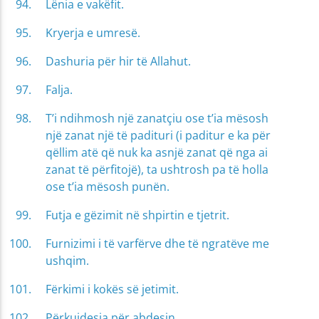
Lënia e vakëfit.
Kryerja e umresë.
Dashuria për hir të Allahut.
Falja.
T’i ndihmosh një zanatçiu ose t’ia mësosh
një zanat një të padituri (i paditur e ka për
qëllim atë që nuk ka asnjë zanat që nga ai
zanat të përfitojë), ta ushtrosh pa të holla
ose t’ia mësosh punën.
Futja e gëzimit në shpirtin e tjetrit.
Furnizimi i të varfërve dhe të ngratëve me
ushqim.
Fërkimi i kokës së jetimit.
Përkujdesja për abdesin.