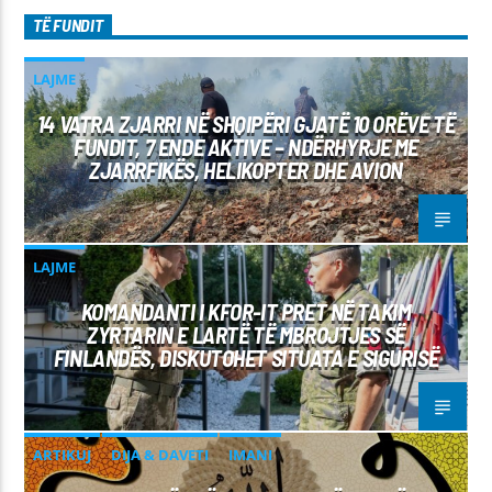
TË FUNDIT
LAJME
14 VATRA ZJARRI NË SHQIPËRI GJATË 10 ORËVE TË
FUNDIT, 7 ENDE AKTIVE – NDËRHYRJE ME
ZJARRFIKËS, HELIKOPTER DHE AVION
LAJME
KOMANDANTI I KFOR-IT PRET NË TAKIM
ZYRTARIN E LARTË TË MBROJTJES SË
FINLANDËS, DISKUTOHET SITUATA E SIGURISË
ARTIKUJ
DIJA & DAVETI
IMANI