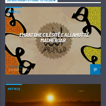
JU GJITHASHTU MUND TË PËLQENI
ARTIKUJ
EMRAT DHE CILËSITË E ALLAHUT TË
MADHËRUAR
Irfan Jahiu
5 GUSHT, 2026
ARTIKUJ