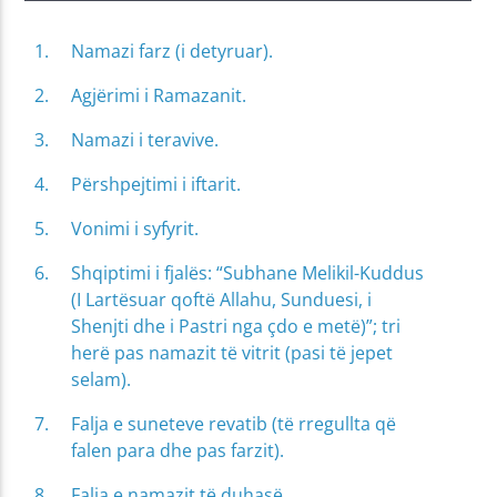
Namazi farz (i detyruar).
Agjërimi i Ramazanit.
Namazi i teravive.
Përshpejtimi i iftarit.
Vonimi i syfyrit.
Shqiptimi i fjalës: “Subhane Melikil-Kuddus
(I Lartësuar qoftë Allahu, Sunduesi, i
Shenjti dhe i Pastri nga çdo e metë)”; tri
herë pas namazit të vitrit (pasi të jepet
selam).
Falja e suneteve revatib (të rregullta që
falen para dhe pas farzit).
Falja e namazit të duhasë.