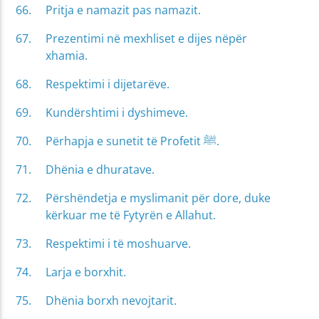
Pritja e namazit pas namazit.
Prezentimi në mexhliset e dijes nëpër
xhamia.
Respektimi i dijetarëve.
Kundërshtimi i dyshimeve.
Përhapja e sunetit të Profetit ﷺ.
Dhënia e dhuratave.
Përshëndetja e myslimanit për dore, duke
kërkuar me të Fytyrën e Allahut.
Respektimi i të moshuarve.
Larja e borxhit.
Dhënia borxh nevojtarit.