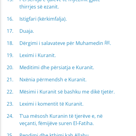
thirrjes së ezanit.
Istigfari (kërkimfalja).
Duaja.
Dërgimi i salavateve për Muhamedin ﷺ.
Leximi i Kuranit.
Meditimi dhe përsiatja e Kuranit.
Nxënia përmendsh e Kuranit.
Mësimi i Kuranit së bashku me dikë tjetër.
Leximi i komentit të Kuranit.
T’ua mësosh Kuranin të tjerëve e, në
veçanti, fëmijëve suren El-Fatiha.
Pendimi dhe kthimi kah Allahu.