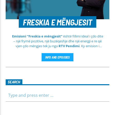
FRESKIA E MËNGJESIT
Emisioni “Freskia e mëngjesit”
është fillimi ideal i çdo dite
– një frymë pozitive, një buzëqeshje dhe një energji e re që
vjen çdo mëngjes tek ju nga
RTV Pendimi
. Ky emision i
përditshëm synon ta bëjë mëngjesin tuaj më të lehtë, më
informues dhe më të ngrohtë, duke ju shoqëruar në orët e
INFO AND EPISODES
para të ditës me përmbajtje të larmishme dhe të dobishme
për të gjithë familjen.
SEARCH