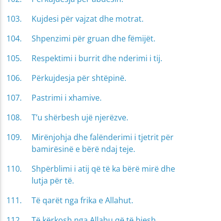
Kujdesi për vajzat dhe motrat.
Shpenzimi për gruan dhe fëmijët.
Respektimi i burrit dhe nderimi i tij.
Përkujdesja për shtëpinë.
Pastrimi i xhamive.
T’u shërbesh ujë njerëzve.
Mirënjohja dhe falënderimi i tjetrit për
bamirësinë e bërë ndaj teje.
Shpërblimi i atij që të ka bërë mirë dhe
lutja për të.
Të qarët nga frika e Allahut.
Të kërkosh nga Allahu që të biesh