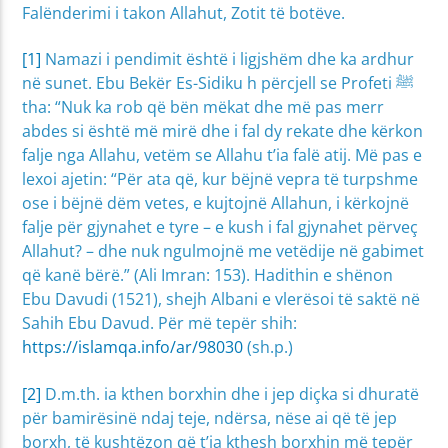
Falënderimi i takon Allahut, Zotit të botëve.
[1]
Namazi i pendimit është i ligjshëm dhe ka ardhur
në sunet. Ebu Bekër Es-Sidiku h përcjell se Profeti ﷺ
tha: “Nuk ka rob që bën mëkat dhe më pas merr
abdes si është më mirë dhe i fal dy rekate dhe kërkon
falje nga Allahu, vetëm se Allahu t’ia falë atij. Më pas e
lexoi ajetin: “Për ata që, kur bëjnë vepra të turpshme
ose i bëjnë dëm vetes, e kujtojnë Allahun, i kërkojnë
falje për gjynahet e tyre – e kush i fal gjynahet përveç
Allahut? – dhe nuk ngulmojnë me vetëdije në gabimet
që kanë bërë.” (Ali Imran: 153). Hadithin e shënon
Ebu Davudi (1521), shejh Albani e vlerësoi të saktë në
Sahih Ebu Davud. Për më tepër shih:
https://islamqa.info/ar/98030
(sh.p.)
[2]
D.m.th. ia kthen borxhin dhe i jep diçka si dhuratë
për bamirësinë ndaj teje, ndërsa, nëse ai që të jep
borxh, të kushtëzon që t’ia kthesh borxhin më tepër