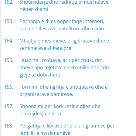
Shpërndarja dhe radhitja e mus’hafave
nëpër xhami.
Përhapja e dijes nëpër faqe interneti,
kanale televizive, satelitore dhe radio.
Mbajtja e mësimeve, e ligjëratave dhe e
seminareve shkencore.
Huazimi i rrobave, arit për zbukurim,
enëve apo mjeteve elektronike dhe çdo
gjëje të dobishme.
Formimi dhe ngritja e shoqatave dhe e
organizatave bamirëse.
Shpenzimi për kërkuesit e dijes dhe
përkujdesja për ta.
Përgatitja e librave dhe e programeve për
fëmijët e myslimanëve.