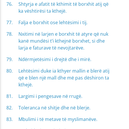
Shtyrja e afatit të kthimit të borxhit atij që
ka vështirësi ta kthejë.
Falja e borxhit ose lehtësimi i tij.
Nxitimi në larjen e borxhit të atyre që nuk
kanë mundësi t’i kthejnë borxhet, si dhe
larja e faturave të nevojtarëve.
Ndërmjetësimi i drejtë dhe i mirë.
Lehtësimi duke ia kthyer mallin e blerë atij
që e blen një mall dhe më pas dëshiron ta
kthejë.
Largimi i pengesave në rrugë.
Toleranca në shitje dhe në blerje.
Mbulimi i të metave të myslimanëve.