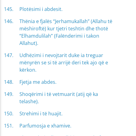
Plotësimi i abdesit.
Thënia e fjalës “Jerhamukallah” (Allahu të
mëshiroftë) kur tjetri teshtin dhe thotë
“Elhamdulilah” (Falënderimi i takon
Allahut).
Udhëzimi i nevojtarit duke ia treguar
mënyrën se si të arrijë deri tek ajo që e
kërkon.
Fjetja me abdes.
Shoqërimi i të vetmuarit (atij që ka
telashe).
Strehimi i të huajit.
Parfumosja e xhamive.