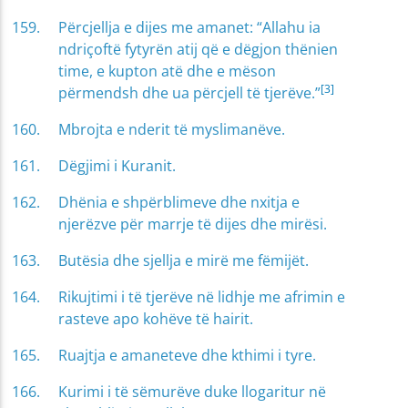
Përcjellja e dijes me amanet: “Allahu ia
ndriçoftë fytyrën atij që e dëgjon thënien
time, e kupton atë dhe e mëson
[3]
përmendsh dhe ua përcjell të tjerëve.”
Mbrojta e nderit të myslimanëve.
Dëgjimi i Kuranit.
Dhënia e shpërblimeve dhe nxitja e
njerëzve për marrje të dijes dhe mirësi.
Butësia dhe sjellja e mirë me fëmijët.
Rikujtimi i të tjerëve në lidhje me afrimin e
rasteve apo kohëve të hairit.
Ruajtja e amaneteve dhe kthimi i tyre.
Kurimi i të sëmurëve duke llogaritur në