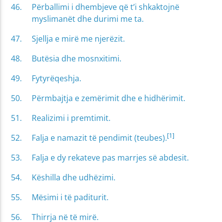
Përballimi i dhembjeve që t’i shkaktojnë
myslimanët dhe durimi me ta.
Sjellja e mirë me njerëzit.
Butësia dhe mosnxitimi.
Fytyrëqeshja.
Përmbajtja e zemërimit dhe e hidhërimit.
Realizimi i premtimit.
[1]
Falja e namazit të pendimit (teubes).
Falja e dy rekateve pas marrjes së abdesit.
Këshilla dhe udhëzimi.
Mësimi i të paditurit.
Thirrja në të mirë.