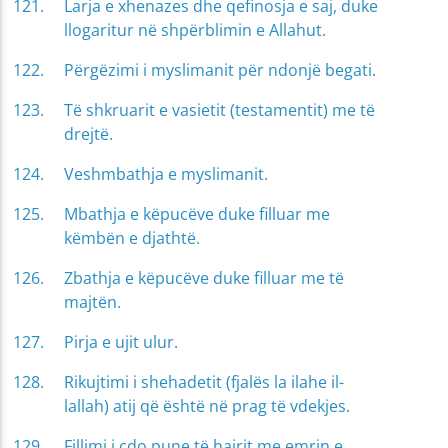
Larja e xhenazes dhe qefinosja e saj, duke
llogaritur në shpërblimin e Allahut.
Përgëzimi i myslimanit për ndonjë begati.
Të shkruarit e vasietit (testamentit) me të
drejtë.
Veshmbathja e myslimanit.
Mbathja e këpucëve duke filluar me
këmbën e djathtë.
Zbathja e këpucëve duke filluar me të
majtën.
Pirja e ujit ulur.
Rikujtimi i shehadetit (fjalës la ilahe il-
lallah) atij që është në prag të vdekjes.
Fillimi i çdo pune të hairit me emrin e