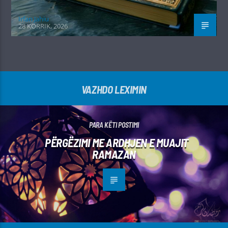
Irfan Jahiu
28 KORRIK, 2026
VAZHDO LEXIMIN
PARA KËTI POSTIMI
PËRGËZIMI ME ARDHJEN E MUAJIT
RAMAZAN