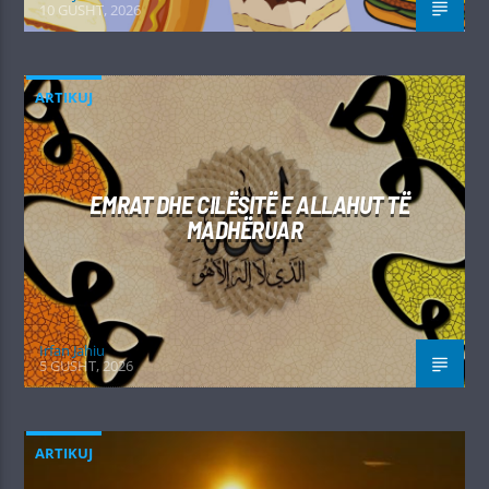
10 GUSHT, 2026
ARTIKUJ
EMRAT DHE CILËSITË E ALLAHUT TË
MADHËRUAR
Irfan Jahiu
5 GUSHT, 2026
ARTIKUJ