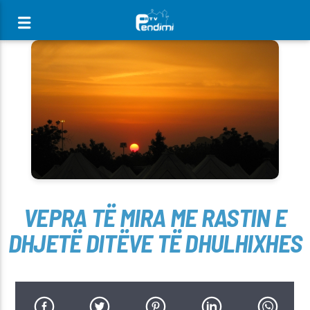
[There are no radio stations in the database]
VEPRA TË MIRA ME RASTIN E
DHJETË DITËVE TË DHULHIXHES