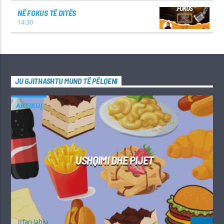
NË FOKUS TË DITËS
14:30
JU GJITHASHTU MUND TË PËLQENI
ARTIKUJ
USHQIMI DHE PIJET
Irfan Jahiu