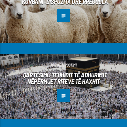
KURBANI -DISPOZITA DHE RREGULLA
PAS KËTI POSTIMI
QARTËSIMI I TEUHIDIT TË ADHURIMIT
NËPËRMJET RITEVE TË HAXHIT