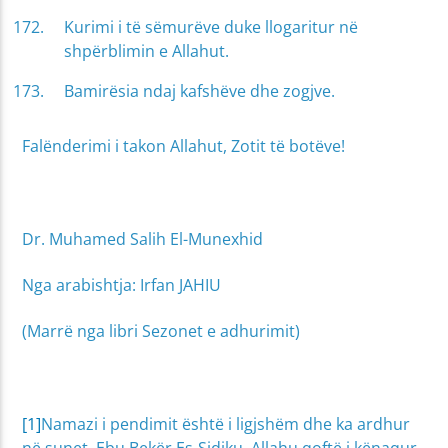
Kurimi i të sëmurëve duke llogaritur në
shpërblimin e Allahut.
Bamirësia ndaj kafshëve dhe zogjve.
Falënderimi i takon Allahut, Zotit të botëve!
Dr. Muhamed Salih El-Munexhid
Nga arabishtja: Irfan JAHIU
(Marrë nga libri Sezonet e adhurimit)
[1]
Namazi i pendimit është i ligjshëm dhe ka ardhur