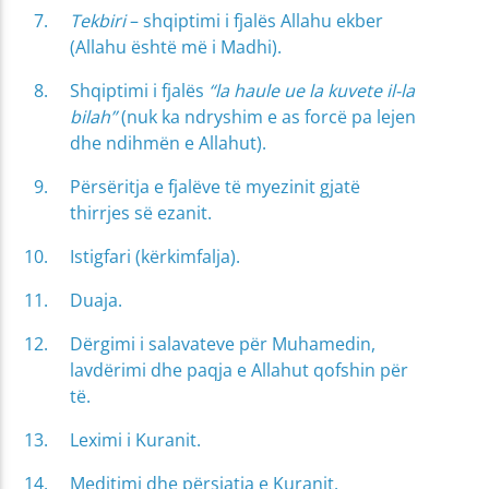
Tekbiri
– shqiptimi i fjalës Allahu ekber
(Allahu është më i Madhi).
Shqiptimi i fjalës
“la haule ue la kuvete il-la
bilah”
(nuk ka ndryshim e as forcë pa lejen
dhe ndihmën e Allahut).
Përsëritja e fjalëve të myezinit gjatë
thirrjes së ezanit.
Istigfari (kërkimfalja).
Duaja.
Dërgimi i salavateve për Muhamedin,
lavdërimi dhe paqja e Allahut qofshin për
të.
Leximi i Kuranit.
Meditimi dhe përsiatja e Kuranit.