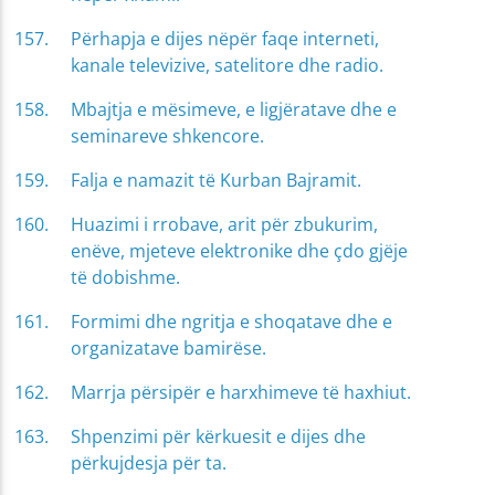
Përhapja e dijes nëpër faqe interneti,
kanale televizive, satelitore dhe radio.
Mbajtja e mësimeve, e ligjëratave dhe e
seminareve shkencore.
Falja e namazit të Kurban Bajramit.
Huazimi i rrobave, arit për zbukurim,
enëve, mjeteve elektronike dhe çdo gjëje
të dobishme.
Formimi dhe ngritja e shoqatave dhe e
organizatave bamirëse.
Marrja përsipër e harxhimeve të haxhiut.
Shpenzimi për kërkuesit e dijes dhe
përkujdesja për ta.