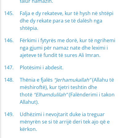
falur namazin.
Falja e dy rekateve, kur të hysh në shtëpi
dhe dy rekate para se të dalësh nga
shtëpia.
Fërkimi i fytyrës me dorë, kur të ngrihemi
nga gjumi për namaz nate dhe leximi i
ajeteve të fundit të sures Ali Imran.
Plotësimi i abdesit.
Thënia e fjalës
“Jerhamukallah”
(Allahu të
mëshiroftë), kur tjetri teshtin dhe
thotë
“Elhamdulilah”
(Falënderimi i takon
Allahut).
Udhëzimi i nevojtarit duke ia treguar
mënyrën se si të arrijë deri tek ajo që e
kërkon.