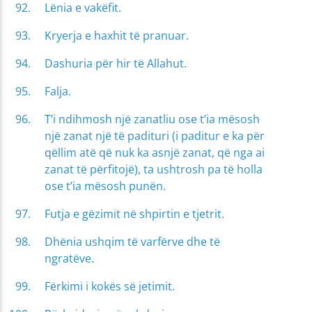
Lënia e vakëfit.
Kryerja e haxhit të pranuar.
Dashuria për hir të Allahut.
Falja.
T’i ndihmosh një zanatliu ose t’ia mësosh
një zanat një të padituri (i paditur e ka për
qëllim atë që nuk ka asnjë zanat, që nga ai
zanat të përfitojë), ta ushtrosh pa të holla
ose t’ia mësosh punën.
Futja e gëzimit në shpirtin e tjetrit.
Dhënia ushqim të varfërve dhe të
ngratëve.
Fërkimi i kokës së jetimit.