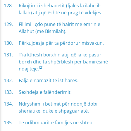
Rikujtimi i shehadetit (fjalës la ilahe il-
lallah) atij që është në prag të vdekjes.
Fillimi i çdo pune të hairit me emrin e
Allahut (me Bismilah).
Përkujdesja për ta përdorur misvakun.
T’ia kthesh borxhin atij, që ia ke pasur
borxh dhe ta shpërblesh për bamirësinë
[2]
ndaj teje.
Falja e namazit të istihares.
Sexhdeja e falënderimit.
Ndryshimi i betimit për ndonjë dobi
sheriatike, duke e shpaguar atë.
Të ndihmuarit e familjes në shtëpi.