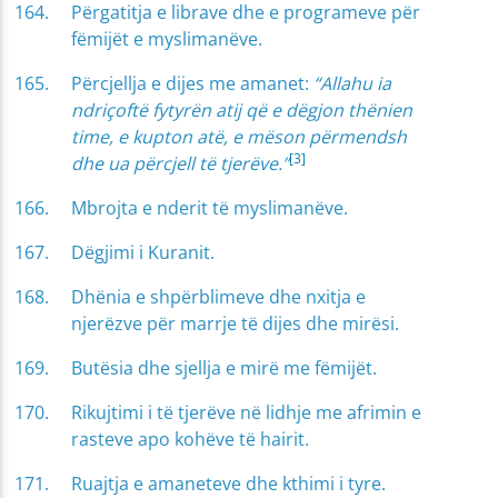
Përgatitja e librave dhe e programeve për
fëmijët e myslimanëve.
Përcjellja e dijes me amanet:
“Allahu ia
ndriçoftë fytyrën atij që e dëgjon thënien
time, e kupton atë, e mëson përmendsh
[3]
dhe ua përcjell të tjerëve.”
Mbrojta e nderit të myslimanëve.
Dëgjimi i Kuranit.
Dhënia e shpërblimeve dhe nxitja e
njerëzve për marrje të dijes dhe mirësi.
Butësia dhe sjellja e mirë me fëmijët.
Rikujtimi i të tjerëve në lidhje me afrimin e
rasteve apo kohëve të hairit.
Ruajtja e amaneteve dhe kthimi i tyre.