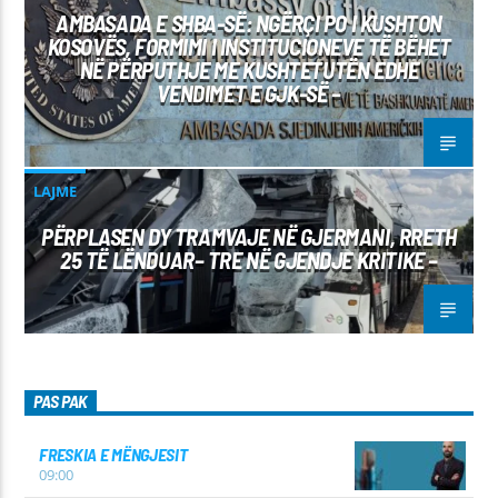
AMBASADA E SHBA-SË: NGËRÇI PO I KUSHTON
KOSOVËS, FORMIMI I INSTITUCIONEVE TË BËHET
NË PËRPUTHJE ME KUSHTETUTËN EDHE
VENDIMET E GJK-SË –
LAJME
PËRPLASEN DY TRAMVAJE NË GJERMANI, RRETH
25 TË LËNDUAR– TRE NË GJENDJE KRITIKE –
PAS PAK
FRESKIA E MËNGJESIT
09:00