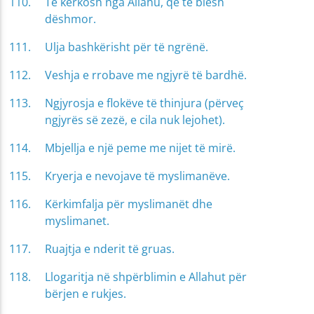
Të kërkosh nga Allahu, që të biesh
dëshmor.
Ulja bashkërisht për të ngrënë.
Veshja e rrobave me ngjyrë të bardhë.
Ngjyrosja e flokëve të thinjura (përveç
ngjyrës së zezë, e cila nuk lejohet).
Mbjellja e një peme me nijet të mirë.
Kryerja e nevojave të myslimanëve.
Kërkimfalja për myslimanët dhe
myslimanet.
Ruajtja e nderit të gruas.
Llogaritja në shpërblimin e Allahut për
bërjen e rukjes.