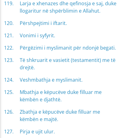
Larja e xhenazes dhe qefinosja e saj, duke
llogaritur në shpërblimin e Allahut.
Përshpejtimi i iftarit.
Vonimi i syfyrit.
Përgëzimi i myslimanit për ndonjë begati.
Të shkruarit e vasietit (testamentit) me të
drejtë.
Veshmbathja e myslimanit.
Mbathja e këpucëve duke filluar me
këmbën e djathtë.
Zbathja e këpucëve duke filluar me
këmbën e majtë.
Pirja e ujit ulur.