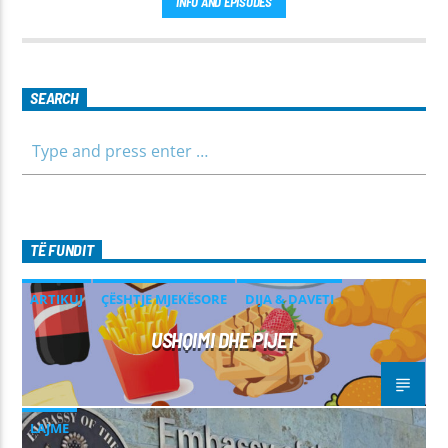
INFO AND EPISODES
ekonominë, si dhe rubrika të veçanta për sportin dhe
parashikimin e motit. Qëndroni me ne për informim të saktë,
të shpejtë dhe të besueshëm.
SEARCH
TË FUNDIT
ARTIKUJ
ÇËSHTJE MJEKËSORE
DIJA & DAVETI
USHQIMI DHE PIJET
LAJME