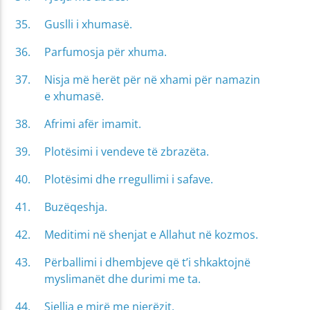
Guslli i xhumasë.
Parfumosja për xhuma.
Nisja më herët për në xhami për namazin
e xhumasë.
Afrimi afër imamit.
Plotësimi i vendeve të zbrazëta.
Plotësimi dhe rregullimi i safave.
Buzëqeshja.
Meditimi në shenjat e Allahut në kozmos.
Përballimi i dhembjeve që t’i shkaktojnë
myslimanët dhe durimi me ta.
Sjellja e mirë me njerëzit.