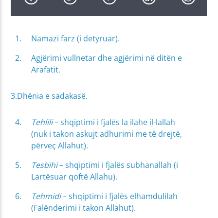
Namazi farz (i detyruar).
Agjërimi vullnetar dhe agjërimi në ditën e
Arafatit.
3.Dhënia e sadakasë.
Tehlili
– shqiptimi i fjalës la ilahe il-lallah
(nuk i takon askujt adhurimi me të drejtë,
përveç Allahut).
Tesbihi
– shqiptimi i fjalës subhanallah (i
Lartësuar qoftë Allahu).
Tehmidi
– shqiptimi i fjalës elhamdulilah
(Falënderimi i takon Allahut).