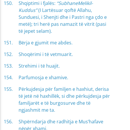
Shqiptimi i fjalës:
“SubhaneMelikil-
Kuddus”
(I Lartësuar qoftë Allahu,
Sunduesi, i Shenjti dhe i Pastri nga çdo e
metë); tri herë pas namazit të vitrit (pasi
të jepet selam).
Bërja e gjumit me abdes.
Shoqërimi i të vetmuarit.
Strehimi i të huajit.
Parfumosja e xhamive.
Përkujdesja për familjen e haxhiut, derisa
të jetë në haxhillëk, si dhe përkujdesja për
familjarët e të burgosurve dhe të
ngjashmit me ta.
Shpërndarja dhe radhitja e Mus’hafave
nëpër xhami.