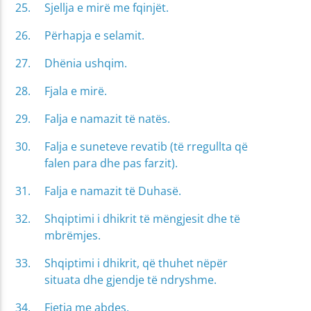
Sjellja e mirë me fqinjët.
Përhapja e selamit.
Dhënia ushqim.
Fjala e mirë.
Falja e namazit të natës.
Falja e suneteve revatib (të rregullta që
falen para dhe pas farzit).
Falja e namazit të Duhasë.
Shqiptimi i dhikrit të mëngjesit dhe të
mbrëmjes.
Shqiptimi i dhikrit, që thuhet nëpër
situata dhe gjendje të ndryshme.
Fjetja me abdes.