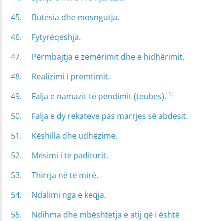
Butësia dhe mosngutja.
Fytyrëqeshja.
Përmbajtja e zemërimit dhe e hidhërimit.
Realizimi i premtimit.
[1]
Falja e namazit të pendimit (teubes).
Falja e dy rekateve pas marrjes së abdesit.
Këshilla dhe udhëzime.
Mësimi i të paditurit.
Thirrja në të mirë.
Ndalimi nga e keqja.
Ndihma dhe mbështetja e atij që i është