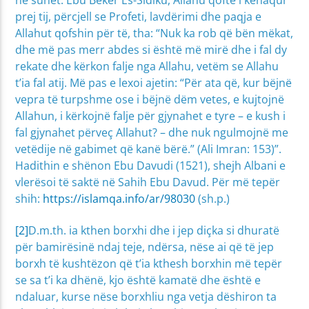
në sunet. Ebu Bekër Es-Sidiku, Allahu qoftë i kënaqur
prej tij, përcjell se Profeti, lavdërimi dhe paqja e
Allahut qofshin për të, tha: “Nuk ka rob që bën mëkat,
dhe më pas merr abdes si është më mirë dhe i fal dy
rekate dhe kërkon falje nga Allahu, vetëm se Allahu
t’ia fal atij. Më pas e lexoi ajetin: “Për ata që, kur bëjnë
vepra të turpshme ose i bëjnë dëm vetes, e kujtojnë
Allahun, i kërkojnë falje për gjynahet e tyre – e kush i
fal gjynahet përveç Allahut? – dhe nuk ngulmojnë me
vetëdije në gabimet që kanë bërë.” (Ali Imran: 153)”.
Hadithin e shënon Ebu Davudi (1521), shejh Albani e
vlerësoi të saktë në Sahih Ebu Davud. Për më tepër
shih:
https://islamqa.info/ar/98030
(sh.p.)
[2]
D.m.th. ia kthen borxhi dhe i jep diçka si dhuratë
për bamirësinë ndaj teje, ndërsa, nëse ai që të jep
borxh të kushtëzon që t’ia kthesh borxhin më tepër
se sa t’i ka dhënë, kjo është kamatë dhe është e
ndaluar, kurse nëse borxhliu nga vetja dëshiron ta