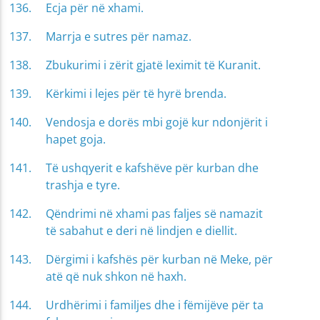
Ecja për në xhami.
Marrja e sutres për namaz.
Zbukurimi i zërit gjatë leximit të Kuranit.
Kërkimi i lejes për të hyrë brenda.
Vendosja e dorës mbi gojë kur ndonjërit i
hapet goja.
Të ushqyerit e kafshëve për kurban dhe
trashja e tyre.
Qëndrimi në xhami pas faljes së namazit
të sabahut e deri në lindjen e diellit.
Dërgimi i kafshës për kurban në Meke, për
atë që nuk shkon në haxh.
Urdhërimi i familjes dhe i fëmijëve për ta