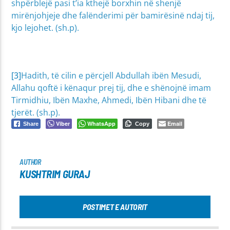
shpërblejë pasi t’ia kthejë borxhin në shenjë
mirënjohjeje dhe falënderimi për bamirësinë ndaj tij,
kjo lejohet. (sh.p).
[3]
Hadith, të cilin e përcjell Abdullah ibën Mesudi,
Allahu qoftë i kënaqur prej tij, dhe e shënojnë imam
Tirmidhiu, Ibën Maxhe, Ahmedi, Ibën Hibani dhe të
tjerët. (sh.p).
Viber
WhatsApp
Email
Share
Copy
AUTHOR
KUSHTRIM GURAJ
POSTIMET E AUTORIT