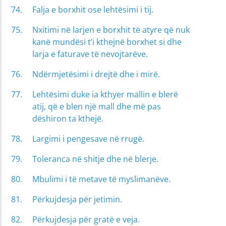
Falja e borxhit ose lehtësimi i tij.
Nxitimi në larjen e borxhit të atyre që nuk
kanë mundësi t’i kthejnë borxhet si dhe
larja e faturave të nevojtarëve.
Ndërmjetësimi i drejtë dhe i mirë.
Lehtësimi duke ia kthyer mallin e blerë
atij, që e blen një mall dhe më pas
dëshiron ta kthejë.
Largimi i pengesave në rrugë.
Toleranca në shitje dhe në blerje.
Mbulimi i të metave të myslimanëve.
Përkujdesja për jetimin.
Përkujdesja për gratë e veja.