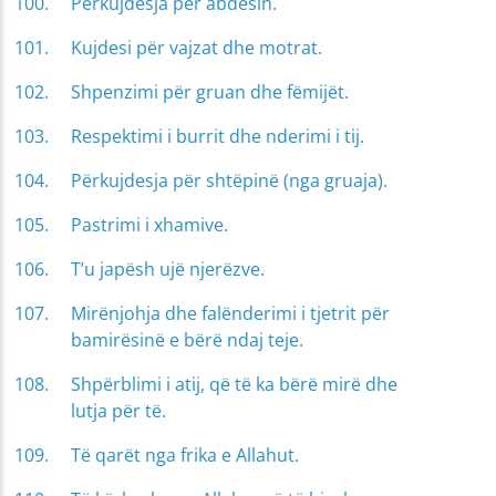
Përkujdesja për abdesin.
Kujdesi për vajzat dhe motrat.
Shpenzimi për gruan dhe fëmijët.
Respektimi i burrit dhe nderimi i tij.
Përkujdesja për shtëpinë (nga gruaja).
Pastrimi i xhamive.
T’u japësh ujë njerëzve.
Mirënjohja dhe falënderimi i tjetrit për
bamirësinë e bërë ndaj teje.
Shpërblimi i atij, që të ka bërë mirë dhe
lutja për të.
Të qarët nga frika e Allahut.