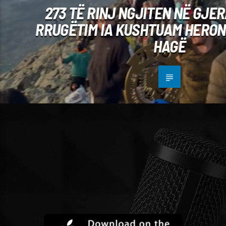
273 TË RINJ NGJITEN NË GJER
RRUGËTIM IA KUSHTUAM HERON
HAGË