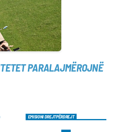
RITETET PARALAJMËROJNË
a
EMISIONI DREJTPËRDREJT