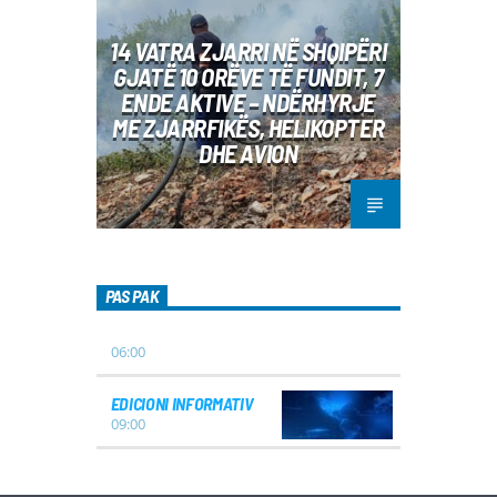
14 VATRA ZJARRI NË SHQIPËRI
GJATË 10 ORËVE TË FUNDIT, 7
ENDE AKTIVE – NDËRHYRJE
ME ZJARRFIKËS, HELIKOPTER
DHE AVION
PAS PAK
06:00
EDICIONI INFORMATIV
09:00