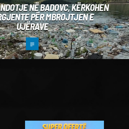
 NDOTJE NË BADOVC, KËRKOHEN
RGJENTE PËR MBROJTJEN E
UJËRAVE