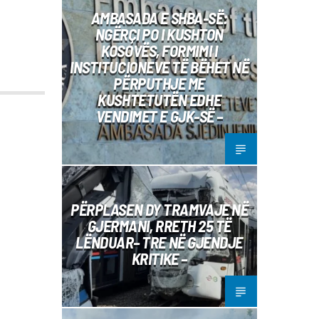
AMBASADA E SHBA-SË:
NGËRÇI PO I KUSHTON
KOSOVËS, FORMIMI I
INSTITUCIONEVE TË BËHET NË
PËRPUTHJE ME
KUSHTETUTËN EDHE
VENDIMET E GJK-SË –
PËRPLASEN DY TRAMVAJE NË
GJERMANI, RRETH 25 TË
LËNDUAR– TRE NË GJENDJE
KRITIKE –