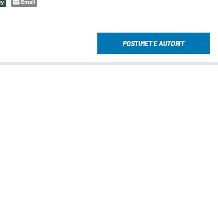
Email
py
POSTIMET E AUTORIT