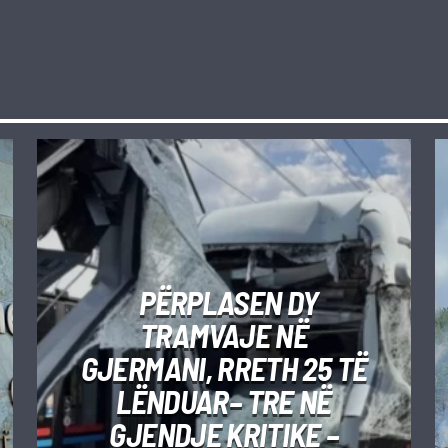
PËRPLASEN DY
TRAMVAJE NË
GJERMANI, RRETH 25 TË
LËNDUAR– TRE NË
GJENDJE KRITIKE –