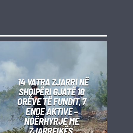
14 VATRA ZJARRI NË
SHQIPËRI GJATË 10
ORËVE TË FUNDIT, 7
ENDE AKTIVE –
NDËRHYRJE ME
ZJARRFIKËS,