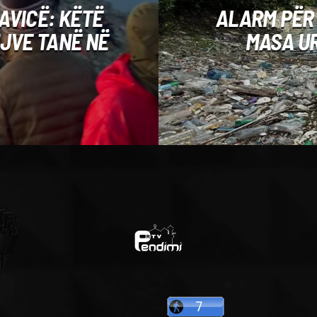
AVICË: KËTË
ALARM PËR
JVE TANË NË
MASA U