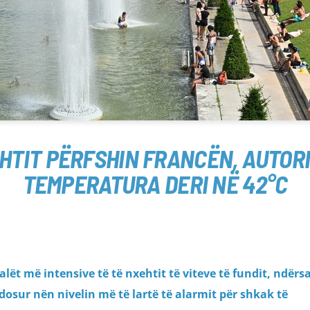
EHTIT PËRFSHIN FRANCËN, AUTO
TEMPERATURA DERI NË 42°C
lët më intensive të të nxehtit të viteve të fundit, ndërs
sur nën nivelin më të lartë të alarmit për shkak të