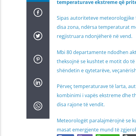
temperaturave ekstreme që pritet
Sipas autoriteteve meteorologjike
disa zona, ndërsa temperaturat me
regjistruara ndonjëherë në vend.
Mbi 80 departamente ndodhen aktu
theksojnë se kushtet e motit do të
shëndetin e qytetarëve, veçanëri
Përveç temperaturave të larta, auto
kombinimi i vapës ekstreme dhe th
disa rajone të vendit.
Meteorologët paralajmërojnë se kulmi
masat emergjente mund të zgjerohe