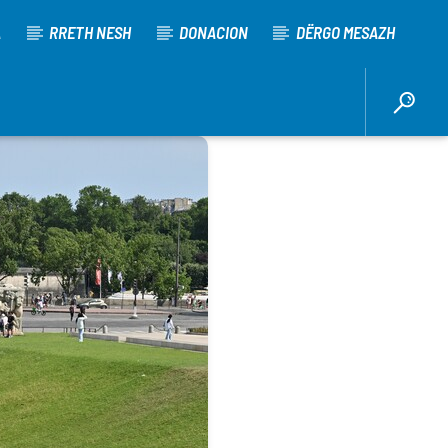
A
RRETH NESH
DONACION
DËRGO MESAZH