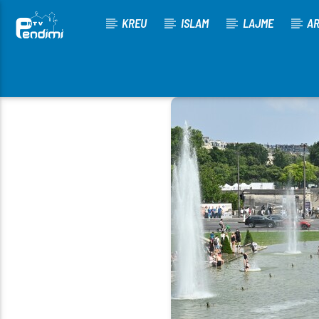
KREU
ISLAM
LAJME
AR
[There are no radio stations in the database]