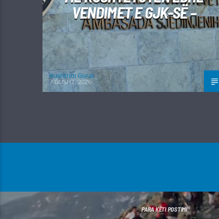
VENDIMET E GJK-SË –
Kushtrim Guraj
7 GUSHT, 2026
PARA KËTI POSTIMI