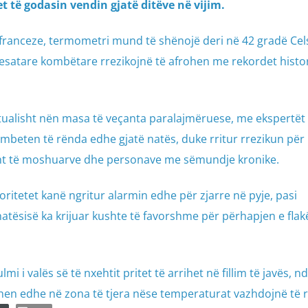
 të godasin vendin gjatë ditëve në vijim.
 franceze, termometri mund të shënojë deri në 42 gradë Cel
satare kombëtare rrezikojnë të afrohen me rekordet histor
alisht nën masa të veçanta paralajmëruese, me ekspertët
 mbeten të rënda edhe gjatë natës, duke rritur rrezikun për
sht të moshuarve dhe personave me sëmundje kronike.
ritetet kanë ngritur alarmin edhe për zjarre në pyje, pasi
atësisë ka krijuar kushte të favorshme për përhapjen e flak
 i valës së të nxehtit pritet të arrihet në fillim të javës, n
n edhe në zona të tjera nëse temperaturat vazhdojnë të r