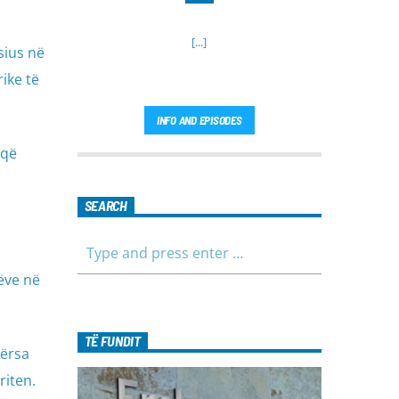
[...]
sius në
ike të
INFO AND EPISODES
 që
SEARCH
ëve në
TË FUNDIT
dërsa
riten.