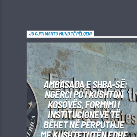
JU GJITHASHTU MUND TË PËLQENI
AMBASADA E SHBA-SË:
NGËRÇI PO I KUSHTON
KOSOVËS, FORMIMI I
INSTITUCIONEVE TË
BËHET NË PËRPUTHJE
ME KUSHTETUTËN EDHE