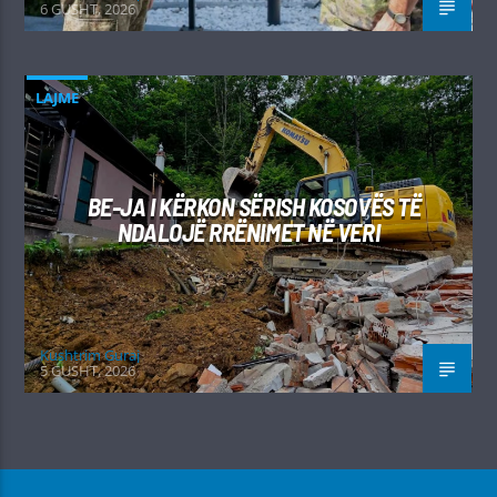
6 GUSHT, 2026
LAJME
BE-JA I KËRKON SËRISH KOSOVËS TË
NDALOJË RRËNIMET NË VERI
Kushtrim Guraj
5 GUSHT, 2026