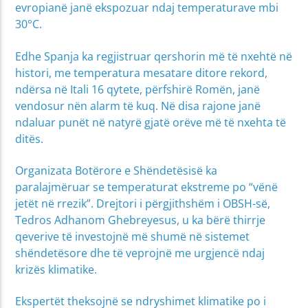
evropianë janë ekspozuar ndaj temperaturave mbi
30°C.
Edhe Spanja ka regjistruar qershorin më të nxehtë në
histori, me temperatura mesatare ditore rekord,
ndërsa në Itali 16 qytete, përfshirë Romën, janë
vendosur nën alarm të kuq. Në disa rajone janë
ndaluar punët në natyrë gjatë orëve më të nxehta të
ditës.
Organizata Botërore e Shëndetësisë ka
paralajmëruar se temperaturat ekstreme po “vënë
jetët në rrezik”. Drejtori i përgjithshëm i OBSH-së,
Tedros Adhanom Ghebreyesus, u ka bërë thirrje
qeverive të investojnë më shumë në sistemet
shëndetësore dhe të veprojnë me urgjencë ndaj
krizës klimatike.
Ekspertët theksojnë se ndryshimet klimatike po i