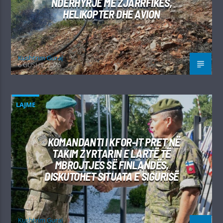
NDËRHYRJE ME ZJARRFIKËS,
HELIKOPTER DHE AVION
Kushtrim Guraj
6 GUSHT, 2026
LAJME
KOMANDANTI I KFOR-IT PRET NË
TAKIM ZYRTARIN E LARTË TË
MBROJTJES SË FINLANDËS,
DISKUTOHET SITUATA E SIGURISË
Kushtrim Guraj