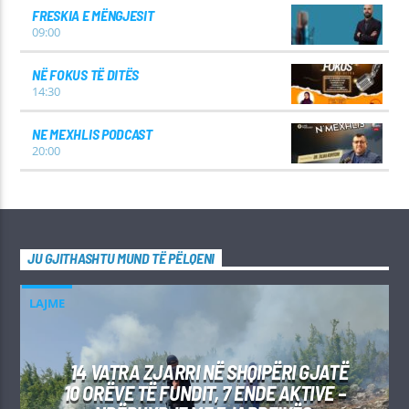
FRESKIA E MËNGJESIT
09:00
NË FOKUS TË DITËS
14:30
NE MEXHLIS PODCAST
20:00
JU GJITHASHTU MUND TË PËLQENI
LAJME
14 VATRA ZJARRI NË SHQIPËRI GJATË
10 ORËVE TË FUNDIT, 7 ENDE AKTIVE –