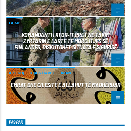
LAJME
KOMANDANTI I KFOR-IT PRET NË TAKIM
ZYRTARIN E LARTË TË MBROJTJES SË
FINLANDËS, DISKUTOHET SITUATA E SIGURISË
ARTIKUJ
DIJA & DAVETI
IMANI
EMRAT DHE CILËSITË E ALLAHUT TË MADHËRUAR
PAS PAK