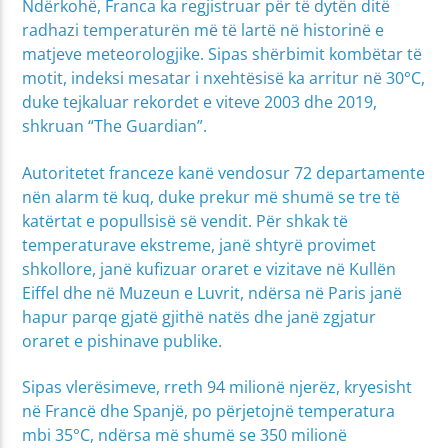
Ndërkohë, Franca ka regjistruar për të dytën ditë
radhazi temperaturën më të lartë në historinë e
matjeve meteorologjike. Sipas shërbimit kombëtar të
motit, indeksi mesatar i nxehtësisë ka arritur në 30°C,
duke tejkaluar rekordet e viteve 2003 dhe 2019,
shkruan “The Guardian”.
Autoritetet franceze kanë vendosur 72 departamente
nën alarm të kuq, duke prekur më shumë se tre të
katërtat e popullsisë së vendit. Për shkak të
temperaturave ekstreme, janë shtyrë provimet
shkollore, janë kufizuar oraret e vizitave në Kullën
Eiffel dhe në Muzeun e Luvrit, ndërsa në Paris janë
hapur parqe gjatë gjithë natës dhe janë zgjatur
oraret e pishinave publike.
Sipas vlerësimeve, rreth 94 milionë njerëz, kryesisht
në Francë dhe Spanjë, po përjetojnë temperatura
mbi 35°C, ndërsa më shumë se 350 milionë