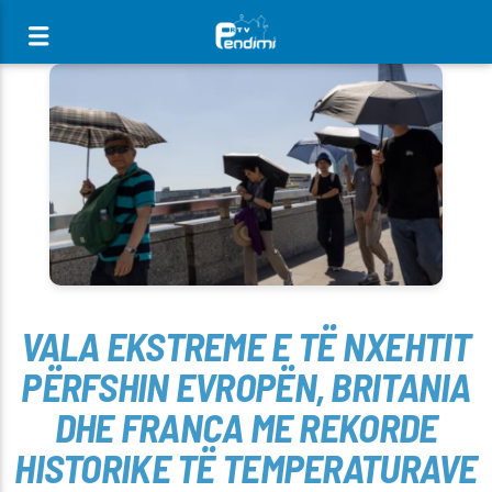
[There are no radio stations in the database]
VALA EKSTREME E TË NXEHTIT
PËRFSHIN EVROPËN, BRITANIA
DHE FRANCA ME REKORDE
HISTORIKE TË TEMPERATURAVE