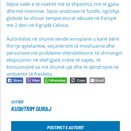
bëjnë valët e të nxehtit më të shpeshta, më të gjata
dhe më intensive. Sipas analizave të fundit, ngrohja
globale ka shtuar temperaturat aktuale në Evropë
me 2 deri në 4 gradë Celsius.
Autoritetet në shumë vende evropiane u kanë bërë
thirrje qytetarëve, veçanërisht të moshuarve dhe
personave me probleme shëndetësore, të shmangin
ekspozimin në diell gjatë orëve të vapës, të
konsumojnë sa më shumë ujë dhe të qëndrojnë në
ambiente të freskëta.
Viber
WhatsApp
Email
Share
Copy
AUTHOR
KUSHTRIM GURAJ
POSTIMET E AUTORIT