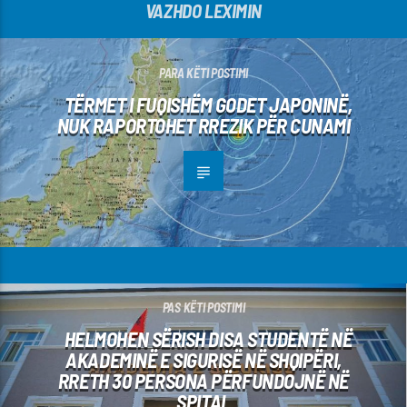
VAZHDO LEXIMIN
PARA KËTI POSTIMI
TËRMET I FUQISHËM GODET JAPONINË,
NUK RAPORTOHET RREZIK PËR CUNAMI
PAS KËTI POSTIMI
HELMOHEN SËRISH DISA STUDENTË NË
AKADEMINË E SIGURISË NË SHQIPËRI,
RRETH 30 PERSONA PËRFUNDOJNË NË
SPITAL