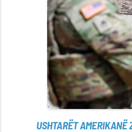
USHTARËT AMERIKANË Z