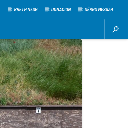
A
RRETH NESH
DONACION
DËRGO MESAZH