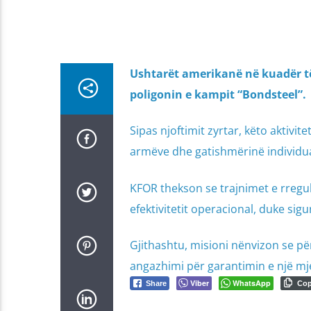
Ushtarët amerikanë në kuadër të m
poligonin e kampit “Bondsteel”.
Sipas njoftimit zyrtar, këto aktivit
armëve dhe gatishmërinë individua
KFOR thekson se trajnimet e rregul
efektivitetit operacional, duke sigu
Gjithashtu, misioni nënvizon se për
angazhimi për garantimin e një mje
Viber
WhatsApp
Share
Co