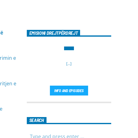
në
EMISIONI DREJTPËRDREJT
orimin e
[...]
itjen e
INFO AND EPISODES
he
SEARCH