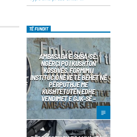
TË FUNDIT
AMBASADA E SHBA-SË:
NGËRÇI PO I KUSHTON
KOSOVËS, FORMIMI I
INSTITUCIONEVE TË BËHET NË
PËRPUTHJE ME
KUSHTETUTËN EDHE
VENDIMET E GJK-SË –