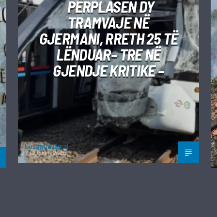
PËRPLASEN DY
TRAMVAJE NË
GJERMANI, RRETH 25 TË
LËNDUAR– TRE NË
GJENDJE KRITIKE –
Kushtrim Guraj
7 GUSHT, 2026