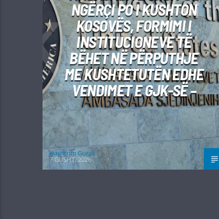
NGËRÇI PO I KUSHTON
KOSOVËS, FORMIMI I
INSTITUCIONEVE TË
BËHET NË PËRPUTHJE
ME KUSHTETUTËN EDHE
VENDIMET E GJK-SË –
Kushtrim Guraj
7 GUSHT, 2026