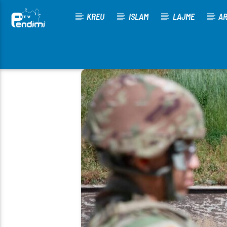
KREU
ISLAM
LAJME
AR
[There are no radio stations in the database]