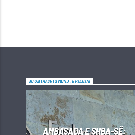
JU GJITHASHTU MUND TË PËLQENI
AMBASADA E SHBA-SË: