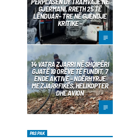
PËRPLASEN DY TRAMVAJE NË
GJERMANI, RRETH 25 TË
LËNDUAR– TRE NË GJENDJE
KRITIKE –
14 VATRA ZJARRI NË SHQIPËRI
GJATË 10 ORËVE TË FUNDIT, 7
ENDE AKTIVE – NDËRHYRJE
ME ZJARRFIKËS, HELIKOPTER
DHE AVION
PAS PAK