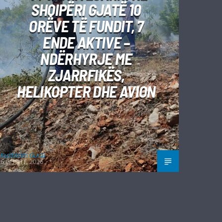
SHQIPËRI GJATË 10
ORËVE TË FUNDIT, 7
ENDE AKTIVE –
NDËRHYRJE ME
ZJARRFIKËS,
HELIKOPTER DHE AVION
Kushtrim Guraj
6 GUSHT, 2026