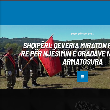
PARA KËTI POSTIMI
SHQIPËRI: QEVERIA MIRATON
RE PËR NJËSIMIN E GRADAVE 
ARMATOSURA