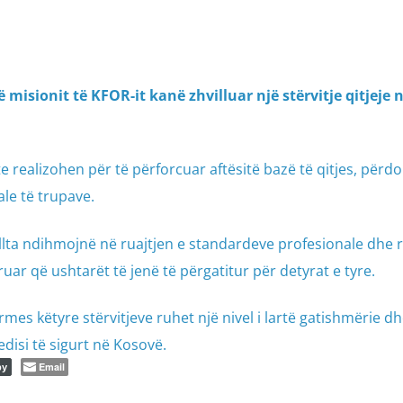
isionit të KFOR-it kanë zhvilluar një stërvitje qitjeje 
ete realizohen për të përforcuar aftësitë bazë të qitjes, përd
le të trupave.
lta ndihmojnë në ruajtjen e standardeve profesionale dhe rr
ruar që ushtarët të jenë të përgatitur për detyrat e tyre.
mes këtyre stërvitjeve ruhet një nivel i lartë gatishmërie d
disi të sigurt në Kosovë.
Email
py