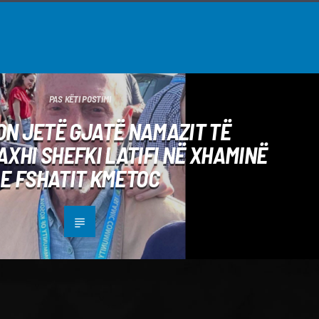
PAS KËTI POSTIMI
N JETË GJATË NAMAZIT TË
XHI SHEFKI LATIFI NË XHAMINË
E FSHATIT KMETOC