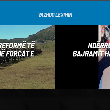
VAZHDO LEXIMIN
 REFORMË TË
NDËRRO
NË FORCAT E
BAJRAMIT HA