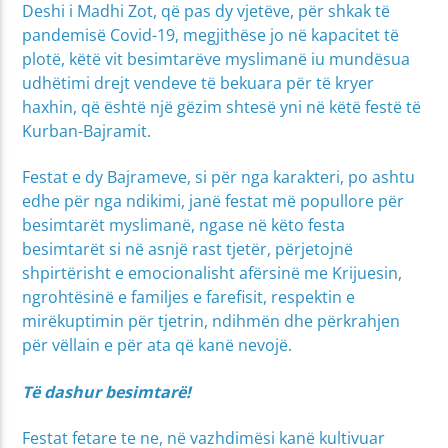
Deshi i Madhi Zot, që pas dy vjetëve, për shkak të
pandemisë Covid-19, megjithëse jo në kapacitet të
plotë, këtë vit besimtarëve myslimanë iu mundësua
udhëtimi drejt vendeve të bekuara për të kryer
haxhin, që është një gëzim shtesë yni në këtë festë të
Kurban-Bajramit.
Festat e dy Bajrameve, si për nga karakteri, po ashtu
edhe për nga ndikimi, janë festat më popullore për
besimtarët myslimanë, ngase në këto festa
besimtarët si në asnjë rast tjetër, përjetojnë
shpirtërisht e emocionalisht afërsinë me Krijuesin,
ngrohtësinë e familjes e farefisit, respektin e
mirëkuptimin për tjetrin, ndihmën dhe përkrahjen
për vëllain e për ata që kanë nevojë.
Të dashur besimtarë!
Festat fetare te ne, në vazhdimësi kanë kultivuar