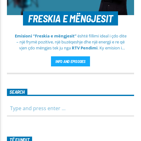
FRESKIA E MËNGJESIT
Emisioni “Freskia e mëngjesit”
është fillimi ideal i çdo dite
– një frymë pozitive, një buzëqeshje dhe një energji e re që
vjen çdo mëngjes tek ju nga
RTV Pendimi
. Ky emision i
përditshëm synon ta bëjë mëngjesin tuaj më të lehtë, më
informues dhe më të ngrohtë, duke ju shoqëruar në orët e
INFO AND EPISODES
para të ditës me përmbajtje të larmishme dhe të dobishme
për të gjithë familjen.
SEARCH
TË FUNDIT