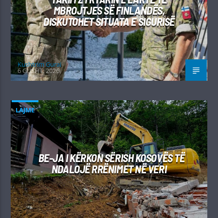
MBROJTJES SË FINLANDËS,
DISKUTOHET SITUATA E SIGURISË
Kushtrim Guraj
6 GUSHT, 2026
LAJME
BE-JA I KËRKON SËRISH KOSOVËS TË
NDALOJË RRËNIMET NË VERI