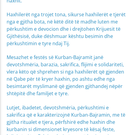
haxhit.
Haxhilerët nga trojet tona, sikurse haxhilerët e tjerët
nga e gjitha bota, në këtë ditë të madhe luten me
përkushtim e devocion dhe i drejtohen Krijuesit të
Gjithësisë, duke dëshmuar kështu besimin dhe
përkushtimin e tyre ndaj Tij.
Mesazhet e festës së Kurban-Bajramit janë
devotshmëria, barazia, sakrifica, flijimi e solidariteti,
vlera këto që shprehen si nga haxhilerët që gjenden
në Qabe për të kryer haxhin, po ashtu edhe nga
besimtarët myslimanë që gjenden gjithandej nëpër
shtëpitë dhe familjet e tyre.
Lutjet, ibadetet, devotshmëria, përkushtimi e
sakrifica që e karakterizojnë Kurban-Bajramin, me të
gjitha ritualet e tjera, përfshirë edhe haxhin dhe
kurbanin si dimensionet kryesore të kësaj feste,