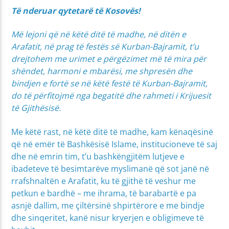
Të nderuar qytetarë të Kosovës!
Më lejoni që në këtë ditë të madhe, në ditën e
Arafatit, në prag të festës së Kurban-Bajramit, t’u
drejtohem me urimet e përgëzimet më të mira për
shëndet, harmoni e mbarësi, me shpresën dhe
bindjen e fortë se në këtë festë të Kurban-Bajramit,
do të përfitojmë nga begatitë dhe rahmeti i Krijuesit
të Gjithësisë.
Me këtë rast, në këtë ditë të madhe, kam kënaqësinë
që në emër të Bashkësisë Islame, institucioneve të saj
dhe në emrin tim, t’u bashkëngjitëm lutjeve e
ibadeteve të besimtarëve myslimanë që sot janë në
rrafshnaltën e Arafatit, ku të gjithë të veshur me
petkun e bardhë – me ihrama, të barabartë e pa
asnjë dallim, me çiltërsinë shpirtërore e me bindje
dhe sinqeritet, kanë nisur kryerjen e obligimeve të