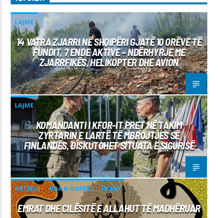
LAJME
14 VATRA ZJARRI NË SHQIPËRI GJATË 10 ORËVE TË
FUNDIT, 7 ENDE AKTIVE – NDËRHYRJE ME
ZJARRFIKËS, HELIKOPTER DHE AVION
LAJME
KOMANDANTI I KFOR-IT PRET NË TAKIM
ZYRTARIN E LARTË TË MBROJTJES SË
FINLANDËS, DISKUTOHET SITUATA E SIGURISË
ARTIKUJ
DIJA & DAVETI
IMANI
EMRAT DHE CILËSITË E ALLAHUT TË MADHËRUAR