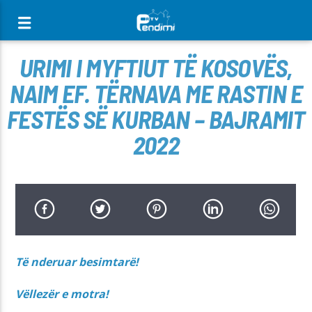
[There are no radio stations in the database]
URIMI I MYFTIUT TË KOSOVËS,
NAIM EF. TËRNAVA ME RASTIN E
FESTËS SË KURBAN – BAJRAMIT
2022
Të nderuar besimtarë!
Vëllezër e motra!