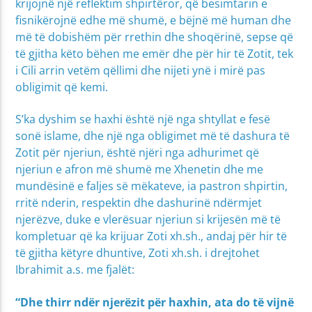
krijojnë një reflektim shpirtëror, që besimtarin e
fisnikërojnë edhe më shumë, e bëjnë më human dhe
më të dobishëm për rrethin dhe shoqërinë, sepse që
të gjitha këto bëhen me emër dhe për hir të Zotit, tek
i Cili arrin vetëm qëllimi dhe nijeti ynë i mirë pas
obligimit që kemi.
S’ka dyshim se haxhi është një nga shtyllat e fesë
sonë islame, dhe një nga obligimet më të dashura të
Zotit për njeriun, është njëri nga adhurimet që
njeriun e afron më shumë me Xhenetin dhe me
mundësinë e faljes së mëkateve, ia pastron shpirtin,
rritë nderin, respektin dhe dashurinë ndërmjet
njerëzve, duke e vlerësuar njeriun si krijesën më të
kompletuar që ka krijuar Zoti xh.sh., andaj për hir të
të gjitha këtyre dhuntive, Zoti xh.sh. i drejtohet
Ibrahimit a.s. me fjalët:
“Dhe thirr ndër njerëzit për haxhin, ata do të vijnë