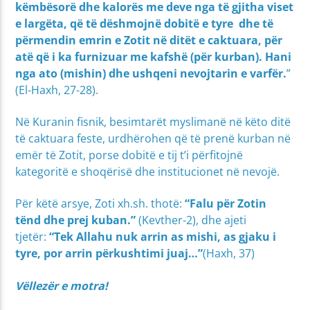
këmbësorë dhe kalorës me deve nga të gjitha viset
e largëta, që të dëshmojnë dobitë e tyre dhe të
përmendin emrin e Zotit në ditët e caktuara, për
atë që i ka furnizuar me kafshë (për kurban). Hani
nga ato (mishin) dhe ushqeni nevojtarin e varfër.
”
(El-Haxh, 27-28).
Në Kuranin fisnik, besimtarët myslimanë në këto ditë
të caktuara feste, urdhërohen që të prenë kurban në
emër të Zotit, porse dobitë e tij t’i përfitojnë
kategoritë e shoqërisë dhe institucionet në nevojë.
Për këtë arsye, Zoti xh.sh. thotë:
“Falu për Zotin
tënd dhe prej kuban.”
(Kevther-2), dhe ajeti
tjetër:
“Tek Allahu nuk arrin as mishi, as gjaku i
tyre, por arrin përkushtimi juaj…”
(Haxh, 37)
Vëllezër e motra!