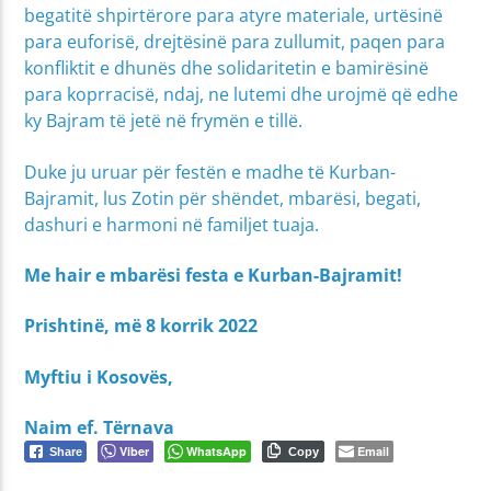
begatitë shpirtërore para atyre materiale, urtësinë
para euforisë, drejtësinë para zullumit, paqen para
konfliktit e dhunës dhe solidaritetin e bamirësinë
para koprracisë, ndaj, ne lutemi dhe urojmë që edhe
ky Bajram të jetë në frymën e tillë.
Duke ju uruar për festën e madhe të Kurban-
Bajramit, lus Zotin për shëndet, mbarësi, begati,
dashuri e harmoni në familjet tuaja.
Me hair e mbarësi festa e Kurban-Bajramit!
Prishtinë, më 8 korrik 2022
Myftiu i Kosovës,
Naim ef. Tërnava
Viber
WhatsApp
Email
Share
Copy