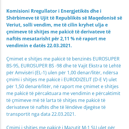
Komisioni Rregullator i Energjetikës dhe i
Shërbimeve të Ujit të Republikës së Maqedonisë së
Veriut, solli vendim, me të cilin kryhet ulja e
çmimeve të shitjes me pakicë të derivateve të
naftës mesatarisht për 2,11 % në raport me
vendimin e datës 22.03.2021.
Çmimet e shitjes me pakicë të benzinës EUROSUPER
BS-95, EUROSUPER BS -98 dhe të Vajit Ekstra të Lehtë
për Amvisëri (EL-1) ulen për 1,00 denar/litër, ndërsa
çmimi i shitjes me pakicë i EURODIZELIT (D-E V) ulet
për 1,50 denarë/litër, në raport me çmimet e shitjes
me pakicë të përcaktuara me vendimin e përcaktimit
të çmimeve më të larta të shitjes me pakicë të
derivateve të naftës dhe të lëndëve djegëse të
transportit nga data 22.03.2021.
Çmimi i shitjes me pakicë i Мazutit М-1 SU ulet për