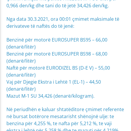
0,966 den/kg dhe tani do të jetë 34,426 den/kg.
Nga data 30.3.2021, ora 00:01 çmimet maksimale të
derivateve të naftës do të jenë:
Benzinë për motorë EUROSUPER BS95 – 66,00
(denarë/litër)
Benzinë për motorë EUROSUPER BS98 – 68,00
(denarë/litër)
Naftë për motorë EURODIZEL BS (D-E V) – 55,00
(denarë/litër)
Vaj për Djegie Ekstra i Lehtë 1 (EL-1) – 44,50
(denarë/litër)
Mazut М-1 SU 34,426 (denarë/kilogram).
Në periudhën e kaluar shtatëditore çmimet referente
në bursat botërore mesatarisht shënojnë ulje: te
benzina për 4,255 %, te nafta për 5,212 %, te vaji
ekstra i lehtë për 5,258 % dhe te mazuti për 4,219%.