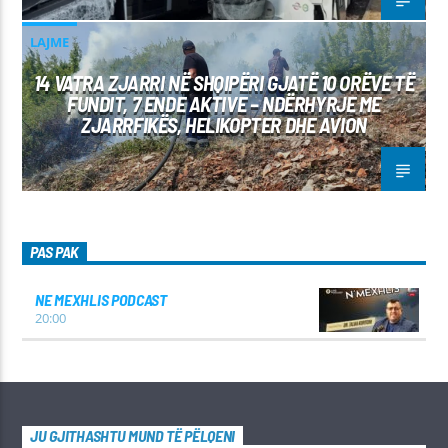
LAJME
14 VATRA ZJARRI NË SHQIPËRI GJATË 10 ORËVE TË
FUNDIT, 7 ENDE AKTIVE – NDËRHYRJE ME
ZJARRFIKËS, HELIKOPTER DHE AVION
PAS PAK
NE MEXHLIS PODCAST
20:00
JU GJITHASHTU MUND TË PËLQENI