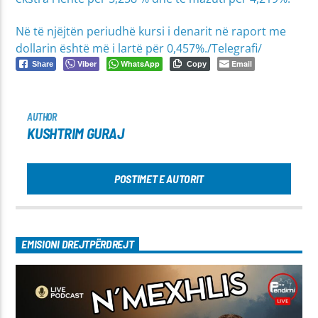
Në të njëjtën periudhë kursi i denarit në raport me
dollarin është më i lartë për 0,457%./Telegrafi/
Viber
WhatsApp
Email
Share
Copy
AUTHOR
KUSHTRIM GURAJ
POSTIMET E AUTORIT
EMISIONI DREJTPËRDREJT