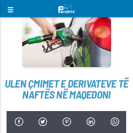
[There are no radio stations in the database]
ULEN ÇMIMET E DERIVATEVE TË
NAFTËS NË MAQEDONI