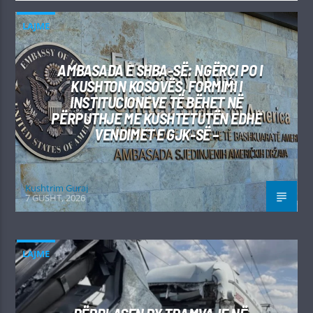
LAJME
AMBASADA E SHBA-SË: NGËRÇI PO I
KUSHTON KOSOVËS, FORMIMI I
INSTITUCIONEVE TË BËHET NË
PËRPUTHJE ME KUSHTETUTËN EDHE
VENDIMET E GJK-SË –
Kushtrim Guraj
7 GUSHT, 2026
LAJME