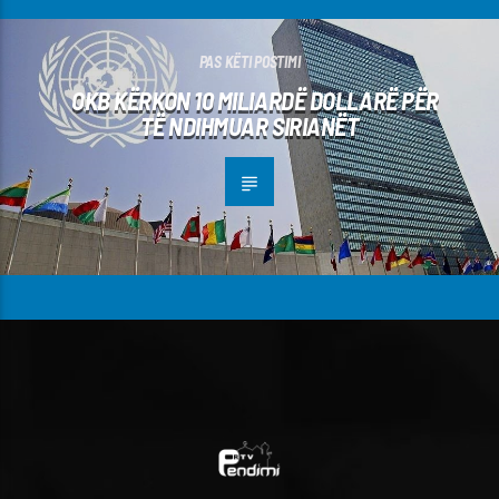
PAS KËTI POSTIMI
OKB KËRKON 10 MILIARDË DOLLARË PËR
TË NDIHMUAR SIRIANËT