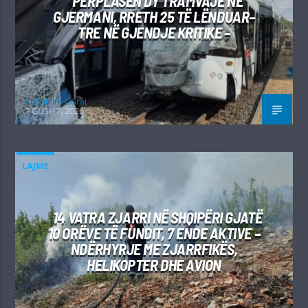
PËRPLASEN DY TRAMVAJE NË
GJERMANI, RRETH 25 TË LËNDUAR–
TRE NË GJENDJE KRITIKE –
Kushtrim Guraj
7 GUSHT, 2026
LAJME
14 VATRA ZJARRI NË SHQIPËRI GJATË
10 ORËVE TË FUNDIT, 7 ENDE AKTIVE –
NDËRHYRJE ME ZJARRFIKËS,
HELIKOPTER DHE AVION