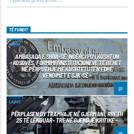
TË FUNDIT
LAJME
AMBASADA E SHBA-SË: NGËRÇI PO I KUSHTON
KOSOVËS, FORMIMI I INSTITUCIONEVE TË BËHET
NË PËRPUTHJE ME KUSHTETUTËN EDHE
VENDIMET E GJK-SË –
LAJME
PËRPLASEN DY TRAMVAJE NË GJERMANI, RRETH
25 TË LËNDUAR– TRE NË GJENDJE KRITIKE –