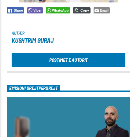
Viber
WhatsApp
Email
Share
Copy
AUTHOR
KUSHTRIM GURAJ
POSTIMET E AUTORIT
EMISIONI DREJTPËRDREJT