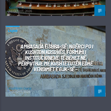
Kushtrim Guraj
10 GUSHT, 2026
LAJME
AMBASADA E SHBA-SË: NGËRÇI PO I
KUSHTON KOSOVËS, FORMIMI I
INSTITUCIONEVE TË BËHET NË
PËRPUTHJE ME KUSHTETUTËN EDHE
VENDIMET E GJK-SË –
Kushtrim Guraj
7 GUSHT, 2026