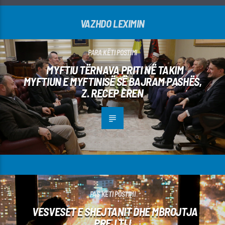
VAZHDO LEXIMIN
PARA KËTI POSTIMI
MYFTIU TËRNAVA PRITI NË TAKIM
MYFTIUN E MYFTINISË SË BAJRAM PASHËS,
Z. RECEP EREN
PAS KËTI POSTIMI
VESVESET E SHEJTANIT DHE MBROJTJA
PREJ TIJ