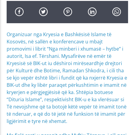
Organizuar nga Kryesia e Bashkësisë Islame të
Kosovës, në sallën e konferencave u mbajt
promovimi i librit “Nga minberi i xhumasë – hytbe” i
autorit, Isa ef. Tërshani. Mysafirëve në emër të
Kryesisë së BIK-ut iu dëshiroi mirëseardhje drejtori
për Kulturë dhe Botime, Ramadan Shkodra, i cili tha
se kjo vepër është libri i fundit që ka nxjerrë Kryesia e
BIK-ut dhe ky libër paraqet përkushtimin e imamit në
kryerjen e përgjegjësisë që ka. Shtëpia botuese
“Dituria Islame”, respektivisht BIK-u e ka vlerësuar si
Të nevojshme që ta botojë këtë vepër të imamit tonë
të nderuar, e që do të jetë në funksion të imamit për
ligjërimit e tyre në xhemat.