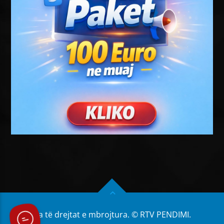
Të gjitha të drejtat e mbrojtura. © RTV PENDIMI.