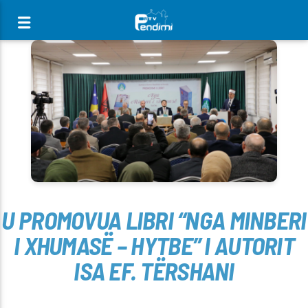
[There are no radio stations in the database]
U PROMOVUA LIBRI “NGA MINBERI
I XHUMASË – HYTBE” I AUTORIT
ISA EF. TËRSHANI