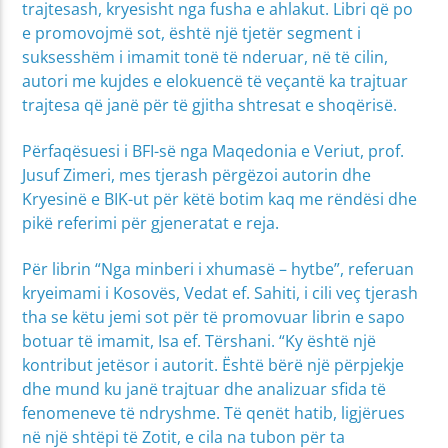
trajtesash, kryesisht nga fusha e ahlakut. Libri që po
e promovojmë sot, është një tjetër segment i
suksesshëm i imamit tonë të nderuar, në të cilin,
autori me kujdes e elokuencë të veçantë ka trajtuar
trajtesa që janë për të gjitha shtresat e shoqërisë.
Përfaqësuesi i BFI-së nga Maqedonia e Veriut, prof.
Jusuf Zimeri, mes tjerash përgëzoi autorin dhe
Kryesinë e BIK-ut për këtë botim kaq me rëndësi dhe
pikë referimi për gjeneratat e reja.
Për librin “Nga minberi i xhumasë – hytbe”, referuan
kryeimami i Kosovës, Vedat ef. Sahiti, i cili veç tjerash
tha se këtu jemi sot për të promovuar librin e sapo
botuar të imamit, Isa ef. Tërshani. “Ky është një
kontribut jetësor i autorit. Është bërë një përpjekje
dhe mund ku janë trajtuar dhe analizuar sfida të
fenomeneve të ndryshme. Të qenët hatib, ligjërues
në një shtëpi të Zotit, e cila na tubon për ta