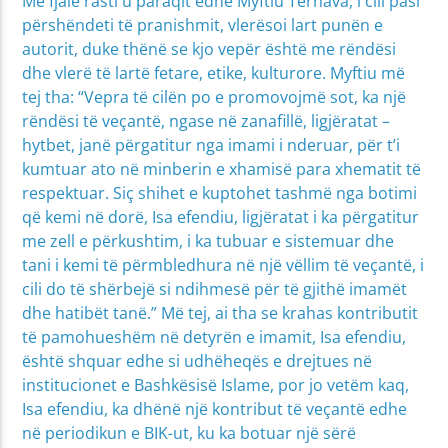
Me fjalë rasti u paraqit edhe Myftiu Tërnava, i cili pasi
përshëndeti të pranishmit, vlerësoi lart punën e
autorit, duke thënë se kjo vepër është me rëndësi
dhe vlerë të lartë fetare, etike, kulturore. Myftiu më
tej tha: “Vepra të cilën po e promovojmë sot, ka një
rëndësi të veçantë, ngase në zanafillë, ligjëratat –
hytbet, janë përgatitur nga imami i nderuar, për t’i
kumtuar ato në minberin e xhamisë para xhematit të
respektuar. Siç shihet e kuptohet tashmë nga botimi
që kemi në dorë, Isa efendiu, ligjëratat i ka përgatitur
me zell e përkushtim, i ka tubuar e sistemuar dhe
tani i kemi të përmbledhura në një vëllim të veçantë, i
cili do të shërbejë si ndihmesë për të gjithë imamët
dhe hatibët tanë.” Më tej, ai tha se krahas kontributit
të pamohueshëm në detyrën e imamit, Isa efendiu,
është shquar edhe si udhëheqës e drejtues në
institucionet e Bashkësisë Islame, por jo vetëm kaq,
Isa efendiu, ka dhënë një kontribut të veçantë edhe
në periodikun e BIK-ut, ku ka botuar një sërë