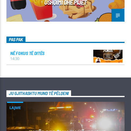
USHQIMI DHE PIJET
PAS PAK
NË FOKUS TË DITËS
14:30
JU GJITHASHTU MUND TË PËLQENI
LAJME