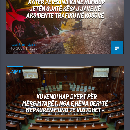
KATËR PERSONA KANË HUMBUR
JETËN GJATË KËSAJ JAVE NË
AKSIDENTE TRAFIKU NË KOSOVË
Kushtrim Guraj
10 GUSHT, 2026
LAJME
KUVENDI HAP DYERT PËR
MËRGIMTARËT, NGA E HËNA DERI TË
MËRKURËN MUND TË VIZITOHET –