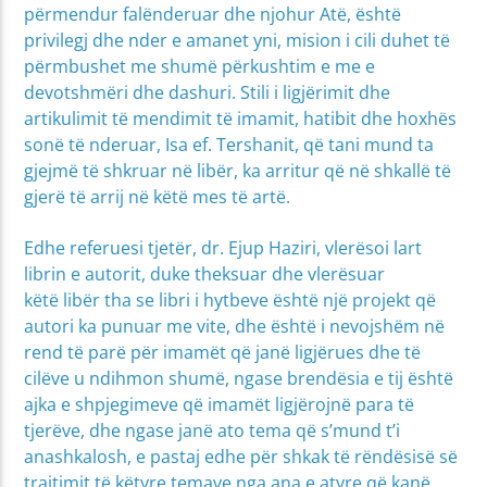
përmendur falënderuar dhe njohur Atë, është
privilegj dhe nder e amanet yni, mision i cili duhet të
përmbushet me shumë përkushtim e me e
devotshmëri dhe dashuri. Stili i ligjërimit dhe
artikulimit të mendimit të imamit, hatibit dhe hoxhës
sonë të nderuar, Isa ef. Tershanit, që tani mund ta
gjejmë të shkruar në libër, ka arritur që në shkallë të
gjerë të arrij në këtë mes të artë.
Edhe referuesi tjetër, dr. Ejup Haziri, vlerësoi lart
librin e autorit, duke theksuar dhe vlerësuar
këtë libër tha se libri i hytbeve është një projekt që
autori ka punuar me vite, dhe është i nevojshëm në
rend të parë për imamët që janë ligjërues dhe të
cilëve u ndihmon shumë, ngase brendësia e tij është
ajka e shpjegimeve që imamët ligjërojnë para të
tjerëve, dhe ngase janë ato tema që s’mund t’i
anashkalosh, e pastaj edhe për shkak të rëndësisë së
trajtimit të këtyre temave nga ana e atyre që kanë