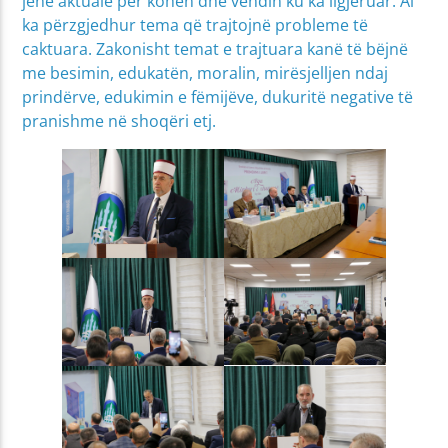
jenë aktuale për kohën dhe vendin ku ka ligjëruar. Ai
ka përzgjedhur tema që trajtojnë probleme të
caktuara. Zakonisht temat e trajtuara kanë të bëjnë
me besimin, edukatën, moralin, mirësjelljen ndaj
prindërve, edukimin e fëmijëve, dukuritë negative të
pranishme në shoqëri etj.