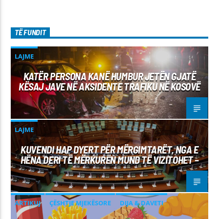
TË FUNDIT
LAJME
KATËR PERSONA KANË HUMBUR JETËN GJATË
KËSAJ JAVE NË AKSIDENTE TRAFIKU NË KOSOVË
LAJME
KUVENDI HAP DYERT PËR MËRGIMTARËT, NGA E
HËNA DERI TË MËRKURËN MUND TË VIZITOHET –
ARTIKUJ
ÇËSHTJE MJEKËSORE
DIJA & DAVETI