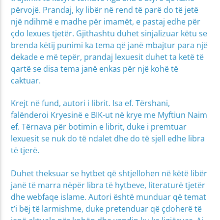
përvojë. Prandaj, ky libër në rend të parë do të jetë
një ndihmë e madhe për imamët, e pastaj edhe për
çdo lexues tjetër. Gjithashtu duhet sinjalizuar këtu se
brenda këtij punimi ka tema që janë mbajtur para një
dekade e më tepër, prandaj lexuesit duhet ta ketë të
qartë se disa tema janë enkas për një kohë të
caktuar.
Krejt në fund, autori i librit. Isa ef. Tërshani,
falënderoi Kryesinë e BIK-ut në krye me Myftiun Naim
ef. Tërnava për botimin e librit, duke i premtuar
lexuesit se nuk do të ndalet dhe do të sjell edhe libra
të tjerë.
Duhet theksuar se hytbet që shtjellohen në këtë libër
janë të marra nëpër libra të hytbeve, literaturë tjetër
dhe webfaqe islame. Autori është munduar që temat
t’i bëj të larmishme, duke pretenduar që çdoherë të