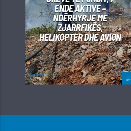
ENDE AKTIVE –
NDËRHYRJE ME
ZJARRFIKËS,
HELIKOPTER DHE AVION
Kushtrim Guraj
6 GUSHT, 2026