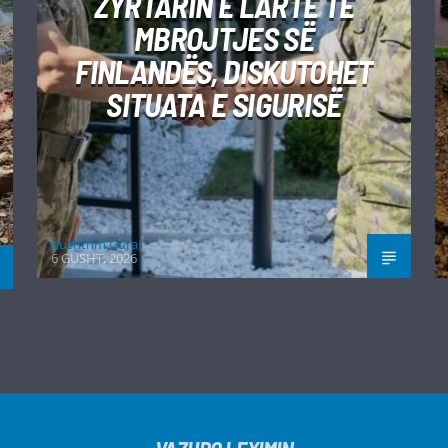
ZYRTARIN E LARTË TË
MBROJTJES SË
FINLANDËS, DISKUTOHET
SITUATA E SIGURISË
Kushtrim Guraj
6 GUSHT, 2026