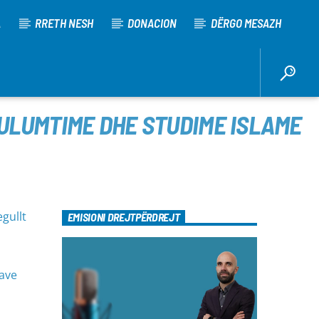
A
RRETH NESH
DONACION
DËRGO MESAZH
HULUMTIME DHE STUDIME ISLAME
gullt
EMISIONI DREJTPËRDREJT
lave