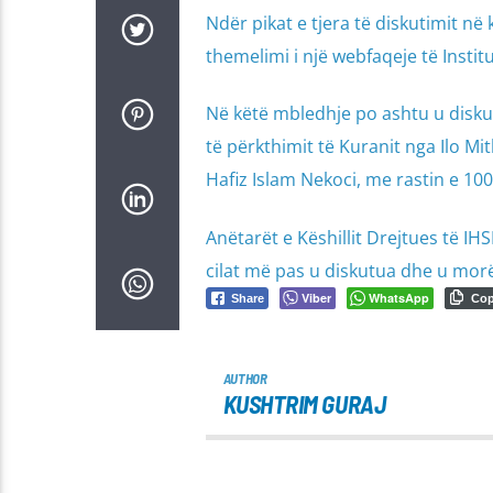
Ndër pikat e tjera të diskutimit në
themelimi i një webfaqeje të Institu
Në këtë mbledhje po ashtu u diskut
të përkthimit të Kuranit nga Ilo Mi
Hafiz Islam Nekoci, me rastin e 100 v
Anëtarët e Këshillit Drejtues të IH
cilat më pas u diskutua dhe u mor
Viber
WhatsApp
Share
Co
AUTHOR
KUSHTRIM GURAJ