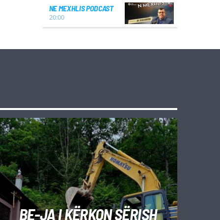
NE MEXHLIS PODCAST
20:00
BE-JA I KËRKON SËRISH