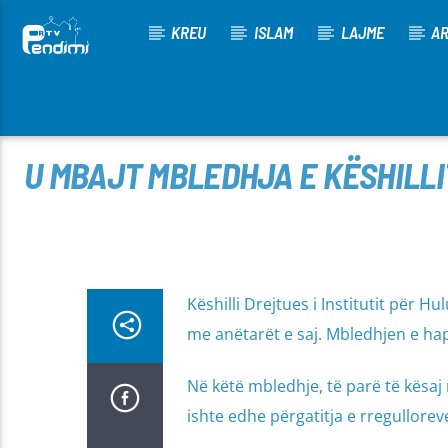
KREU
ISLAM
LAJME
AR
[There are no radio stations in the database]
U MBAJT MBLEDHJA E KËSHILLI
Këshilli Drejtues i Institutit për 
me anëtarët e saj. Mbledhjen e hapi d
Në këtë mbledhje, të parë të kësaj 
ishte edhe përgatitja e rregulloreve