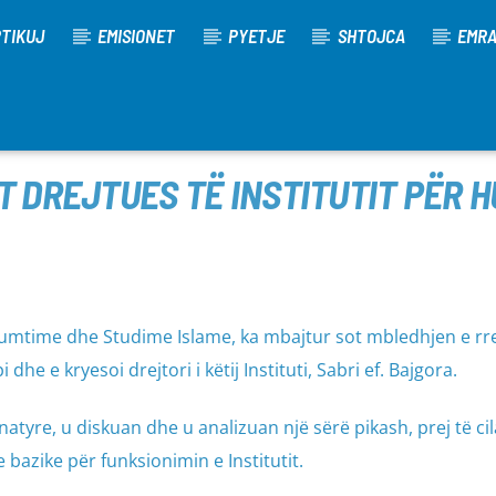
TIKUJ
EMISIONET
PYETJE
SHTOJCA
EMR
T DREJTUES TË INSTITUTIT PËR 
Hulumtime dhe Studime Islame, ka mbajtur sot mbledhjen e rre
he e kryesoi drejtori i këtij Instituti, Sabri ef. Bajgora.
natyre, u diskuan dhe u analizuan një sërë pikash, prej të ci
 bazike për funksionimin e Institutit.