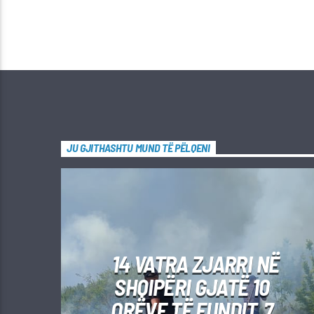
JU GJITHASHTU MUND TË PËLQENI
14 VATRA ZJARRI NË
SHQIPËRI GJATË 10
ORËVE TË FUNDIT, 7