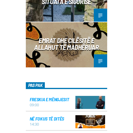
SITUATA E SIGURISË
EMRAT DHE CILËSITË E
ALLAHUT TË MADHËRUAR
PAS PAK
FRESKIA E MËNGJESIT
09:00
NË FOKUS TË DITËS
14:30