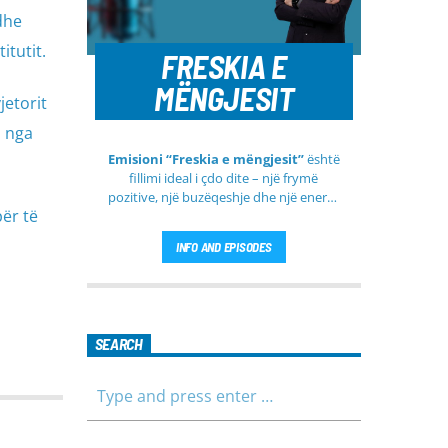
dhe
itutit.
FRESKIA E
MËNGJESIT
jetorit
m nga
Emisioni “Freskia e mëngjesit”
është
fillimi ideal i çdo dite – një frymë
pozitive, një buzëqeshje dhe një energji
për të
e re që vjen çdo mëngjes tek ju nga
RTV Pendimi
. Ky emision i përditshëm
INFO AND EPISODES
synon ta bëjë mëngjesin tuaj më të
lehtë, më informues dhe më të
ngrohtë, duke ju shoqëruar në orët e
para të ditës me përmbajtje të
larmishme dhe të dobishme për të
SEARCH
gjithë familjen.