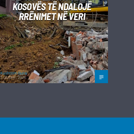
KOSOVËS TË NDALOJË
RRËNIMET NË VERI
Kushtrim Guraj
5 GUSHT, 2026