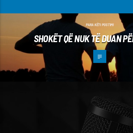
PARA KËTI POSTIMI
SHOKËT QË NUK TË DUAN PË