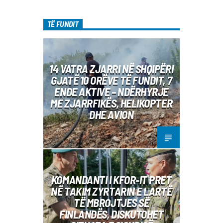
TË FUNDIT
14 VATRA ZJARRI NË SHQIPËRI
GJATË 10 ORËVE TË FUNDIT, 7
ENDE AKTIVE – NDËRHYRJE
ME ZJARRFIKËS, HELIKOPTER
DHE AVION
KOMANDANTI I KFOR-IT PRET
NË TAKIM ZYRTARIN E LARTË
TË MBROJTJES SË
FINLANDËS, DISKUTOHET