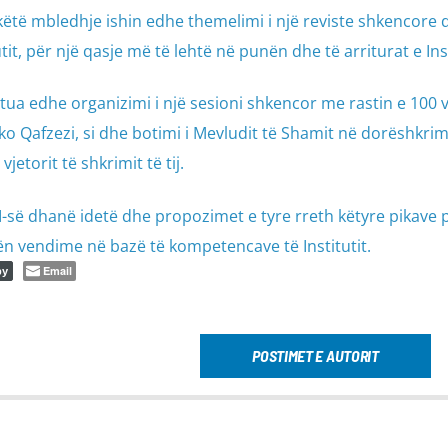
 këtë mbledhje ishin edhe themelimi i një reviste shkencore 
tit, për një qasje më të lehtë në punën dhe të arriturat e Inst
ua edhe organizimi i një sesioni shkencor me rastin e 100 v
tko Qafzezi, si dhe botimi i Mevludit të Shamit në dorëshkri
jetorit të shkrimit të tij.
SI-së dhanë idetë dhe propozimet e tyre rreth këtyre pikave 
ën vendime në bazë të kompetencave të Institutit.
Email
py
POSTIMET E AUTORIT