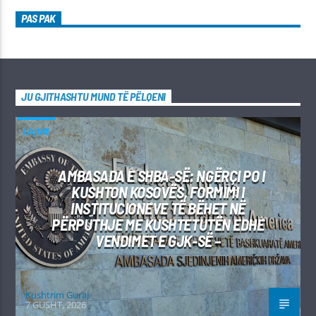
PAS PAK
JU GJITHASHTU MUND TË PËLQENI
LAJME
AMBASADA E SHBA-SË: NGËRÇI PO I
KUSHTON KOSOVËS, FORMIMI I
INSTITUCIONEVE TË BËHET NË
PËRPUTHJE ME KUSHTETUTËN EDHE
VENDIMET E GJK-SË –
Kushtrim Guraj
7 GUSHT, 2026