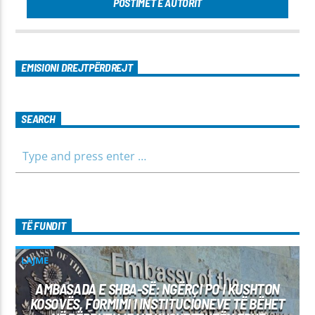
POSTIMET E AUTORIT
EMISIONI DREJTPËRDREJT
SEARCH
TË FUNDIT
LAJME
AMBASADA E SHBA-SË: NGËRÇI PO I KUSHTON
KOSOVËS, FORMIMI I INSTITUCIONEVE TË BËHET