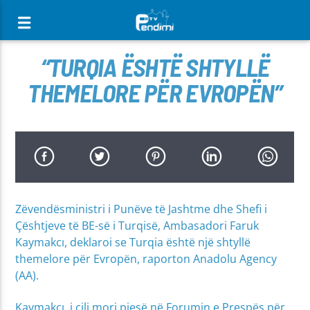
[There are no radio stations in the database]
“TURQIA ËSHTË SHTYLLË
THEMELORE PËR EVROPËN”
Zëvendësministri i Punëve të Jashtme dhe Shefi i
Çështjeve të BE-së i Turqisë, Ambasadori Faruk
Kaymakcı, deklaroi se Turqia është një shtyllë
themelore për Evropën, raporton Anadolu Agency
(AA).
Kaymakcı, i cili mori pjesë në Forumin e Prespës për