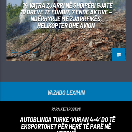
14 VATRA ZJARRI NË SHQIPËRI GJATË
10 ORËVE TË FUNDIT, 7 ENDE AKTIVE –
NDËRHYRJE ME ZJARRFIKËS,
HELIKOPTER DHE AVION
Kushtrim Guraj
6 GUSHT, 2026
VAZHDO LEXIMIN
PARA KËTI POSTIMI
AUTOBLINDA TURKE ‘VURAN 4×4‘ DO TË
EKSPORTOHET PËR HERË TË PARË NË