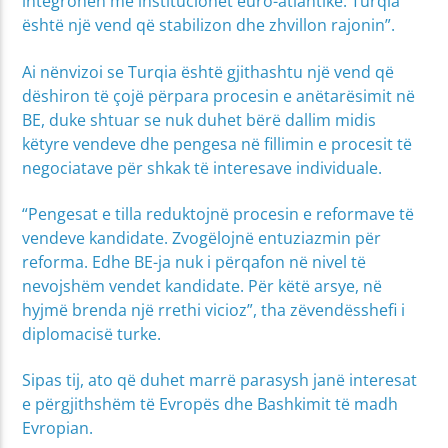
integrohen me institucionet euro-atlantike. Turqia
është një vend që stabilizon dhe zhvillon rajonin”.
Ai nënvizoi se Turqia është gjithashtu një vend që
dëshiron të çojë përpara procesin e anëtarësimit në
BE, duke shtuar se nuk duhet bërë dallim midis
këtyre vendeve dhe pengesa në fillimin e procesit të
negociatave për shkak të interesave individuale.
“Pengesat e tilla reduktojnë procesin e reformave të
vendeve kandidate. Zvogëlojnë entuziazmin për
reforma. Edhe BE-ja nuk i përqafon në nivel të
nevojshëm vendet kandidate. Për këtë arsye, në
hyjmë brenda një rrethi vicioz”, tha zëvendësshefi i
diplomacisë turke.
Sipas tij, ato që duhet marrë parasysh janë interesat
e përgjithshëm të Evropës dhe Bashkimit të madh
Evropian.