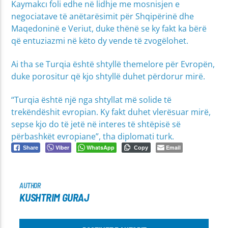
Kaymakcı foli edhe në lidhje me mosnisjen e
negociatave të anëtarësimit për Shqipërinë dhe
Maqedoninë e Veriut, duke thënë se ky fakt ka bërë
që entuziazmi në këto dy vende të zvogëlohet.
Ai tha se Turqia është shtyllë themelore për Evropën,
duke porositur që kjo shtyllë duhet përdorur mirë.
“Turqia është një nga shtyllat më solide të
trekëndëshit evropian. Ky fakt duhet vlerësuar mirë,
sepse kjo do të jetë në interes të shtëpisë së
përbashkët evropiane”, tha diplomati turk.
Viber
WhatsApp
Email
Share
Copy
AUTHOR
KUSHTRIM GURAJ