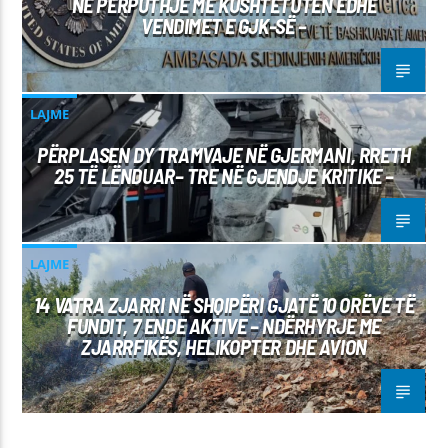
NË PËRPUTHJE ME KUSHTETUTËN EDHE
VENDIMET E GJK-SË –
LAJME
PËRPLASEN DY TRAMVAJE NË GJERMANI, RRETH
25 TË LËNDUAR– TRE NË GJENDJE KRITIKE –
LAJME
14 VATRA ZJARRI NË SHQIPËRI GJATË 10 ORËVE TË
FUNDIT, 7 ENDE AKTIVE – NDËRHYRJE ME
ZJARRFIKËS, HELIKOPTER DHE AVION