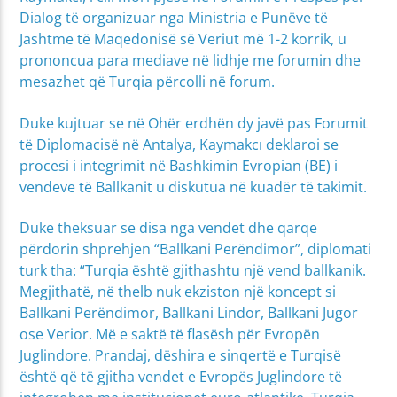
Dialog të organizuar nga Ministria e Punëve të
Jashtme të Maqedonisë së Veriut më 1-2 korrik, u
prononcua para mediave në lidhje me forumin dhe
mesazhet që Turqia përcolli në forum.
Duke kujtuar se në Ohër erdhën dy javë pas Forumit
të Diplomacisë në Antalya, Kaymakcı deklaroi se
procesi i integrimit në Bashkimin Evropian (BE) i
vendeve të Ballkanit u diskutua në kuadër të takimit.
Duke theksuar se disa nga vendet dhe qarqe
përdorin shprehjen “Ballkani Perëndimor”, diplomati
turk tha: “Turqia është gjithashtu një vend ballkanik.
Megjithatë, në thelb nuk ekziston një koncept si
Ballkani Perëndimor, Ballkani Lindor, Ballkani Jugor
ose Verior. Më e saktë të flasësh për Evropën
Juglindore. Prandaj, dëshira e sinqertë e Turqisë
është që të gjitha vendet e Evropës Juglindore të