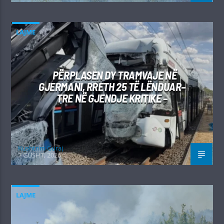
LAJME
PËRPLASEN DY TRAMVAJE NË
GJERMANI, RRETH 25 TË LËNDUAR–
TRE NË GJENDJE KRITIKE –
Kushtrim Guraj
7 GUSHT, 2026
LAJME