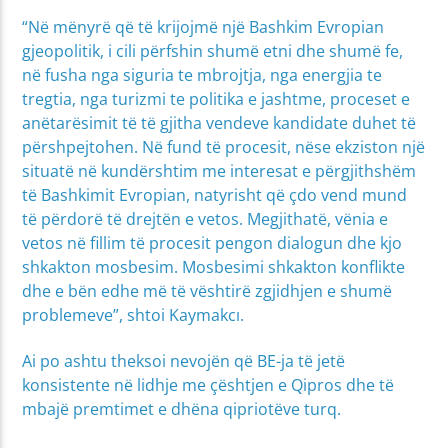
“Në mënyrë që të krijojmë një Bashkim Evropian
gjeopolitik, i cili përfshin shumë etni dhe shumë fe,
në fusha nga siguria te mbrojtja, nga energjia te
tregtia, nga turizmi te politika e jashtme, proceset e
anëtarësimit të të gjitha vendeve kandidate duhet të
përshpejtohen. Në fund të procesit, nëse ekziston një
situatë në kundërshtim me interesat e përgjithshëm
të Bashkimit Evropian, natyrisht që çdo vend mund
të përdorë të drejtën e vetos. Megjithatë, vënia e
vetos në fillim të procesit pengon dialogun dhe kjo
shkakton mosbesim. Mosbesimi shkakton konflikte
dhe e bën edhe më të vështirë zgjidhjen e shumë
problemeve”, shtoi Kaymakcı.
Ai po ashtu theksoi nevojën që BE-ja të jetë
konsistente në lidhje me çështjen e Qipros dhe të
mbajë premtimet e dhëna qipriotëve turq.