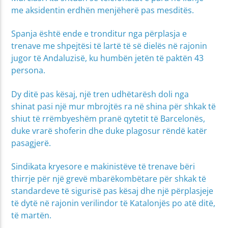
me aksidentin erdhën menjëherë pas mesditës.
Spanja është ende e tronditur nga përplasja e
trenave me shpejtësi të lartë të së dielës në rajonin
jugor të Andaluzisë, ku humbën jetën të paktën 43
persona.
Dy ditë pas kësaj, një tren udhëtarësh doli nga
shinat pasi një mur mbrojtës ra në shina për shkak të
shiut të rrëmbyeshëm pranë qytetit të Barcelonës,
duke vrarë shoferin dhe duke plagosur rëndë katër
pasagjerë.
Sindikata kryesore e makinistëve të trenave bëri
thirrje për një grevë mbarëkombëtare për shkak të
standardeve të sigurisë pas kësaj dhe një përplasjeje
të dytë në rajonin verilindor të Katalonjës po atë ditë,
të martën.