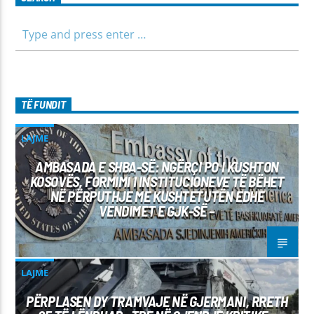
TË FUNDIT
LAJME
AMBASADA E SHBA-SË: NGËRÇI PO I KUSHTON
KOSOVËS, FORMIMI I INSTITUCIONEVE TË BËHET
NË PËRPUTHJE ME KUSHTETUTËN EDHE
VENDIMET E GJK-SË –
LAJME
PËRPLASEN DY TRAMVAJE NË GJERMANI, RRETH