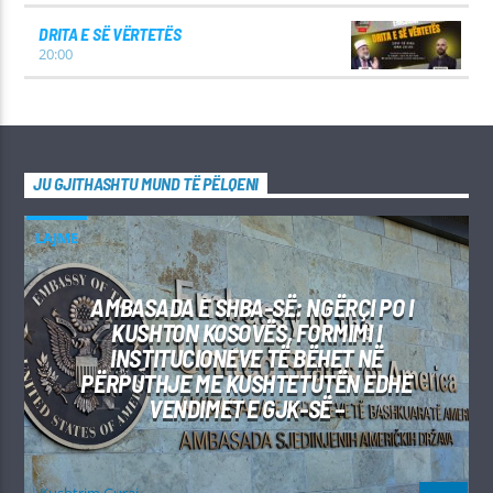
DRITA E SË VËRTETËS
20:00
JU GJITHASHTU MUND TË PËLQENI
LAJME
AMBASADA E SHBA-SË: NGËRÇI PO I
KUSHTON KOSOVËS, FORMIMI I
INSTITUCIONEVE TË BËHET NË
PËRPUTHJE ME KUSHTETUTËN EDHE
VENDIMET E GJK-SË –