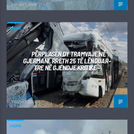
Kushtrim Guraj
7 GUSHT, 2026
LAJME
PËRPLASEN DY TRAMVAJE NË
GJERMANI, RRETH 25 TË LËNDUAR–
TRE NË GJENDJE KRITIKE –
Kushtrim Guraj
7 GUSHT, 2026
LAJME