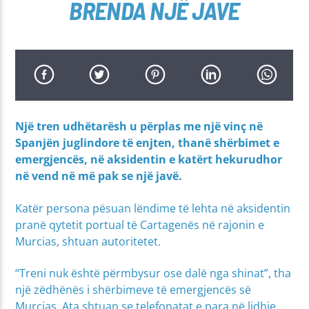
BRENDA NJË JAVE
Një tren udhëtarësh u përplas me një vinç në
Spanjën juglindore të enjten, thanë shërbimet e
emergjencës, në aksidentin e katërt hekurudhor
në vend në më pak se një javë.
Katër persona pësuan lëndime të lehta në aksidentin
pranë qytetit portual të Cartagenës në rajonin e
Murcias, shtuan autoritetet.
“Treni nuk është përmbysur ose dalë nga shinat”, tha
një zëdhënës i shërbimeve të emergjencës së
Murcias. Ata shtuan se telefonatat e para në lidhje