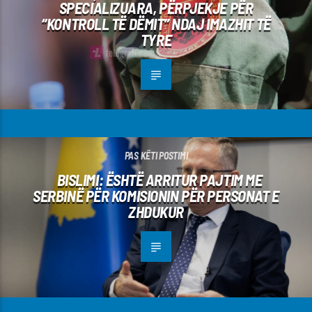
SPECIALIZUARA, PËRPJEKJE PËR
“KONTROLL TË DËMIT” NDAJ IMAZHIT TË
TYRE
PAS KËTI POSTIMI
BISLIMI: ËSHTË ARRITUR PAJTIM ME
SERBINË PËR KOMISIONIN PËR PERSONAT E
ZHDUKUR