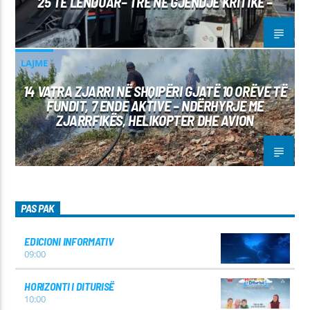
25 TË LËNDUAR– TRE NË GJENDJE KRITIKE –
LAJME
14 VATRA ZJARRI NË SHQIPËRI GJATË 10 ORËVE TË
FUNDIT, 7 ENDE AKTIVE – NDËRHYRJE ME
ZJARRFIKËS, HELIKOPTER DHE AVION
PAS PAK
EDICIONI INFORMATIV
09:00
HORIZONTI I DITURISË
10:00