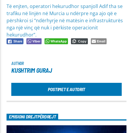
Të enjten, operatori hekurudhor spanjoll Adif tha se
trafiku në linjën në Murcia u ndërpre nga ajo që e
përshkroi si “ndërhyrje në matësin e infrastrukturës
nga një vinç që nuk i përkiste operacionit
hekurudhor”.
Viber
WhatsApp
Email
Share
Copy
AUTHOR
KUSHTRIM GURAJ
POSTIMET E AUTORIT
EMISIONI DREJTPËRDREJT