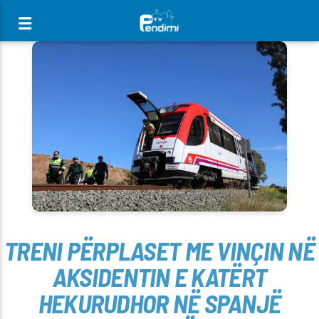
[There are no radio stations in the database]
TRENI PËRPLASET ME VINÇIN NË
AKSIDENTIN E KATËRT
HEKURUDHOR NË SPANJË