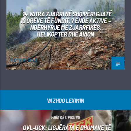
14 VATRA ZJARRI NË SHQIPËRI GJATË
10 ORËVE TË FUNDIT, 7 ENDE AKTIVE –
NDËRHYRJE ME ZJARRFIKËS,
HELIKOPTER DHE AVION
Kushtrim Guraj
6 GUSHT, 2026
VAZHDO LEXIMIN
PARA KËTI POSTIMI
OVL-UÇK: LIGJËRATA E DHOMAVE TË