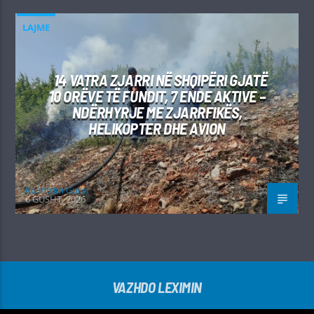
LAJME
14 VATRA ZJARRI NË SHQIPËRI GJATË
10 ORËVE TË FUNDIT, 7 ENDE AKTIVE –
NDËRHYRJE ME ZJARRFIKËS,
HELIKOPTER DHE AVION
Kushtrim Guraj
6 GUSHT, 2026
VAZHDO LEXIMIN