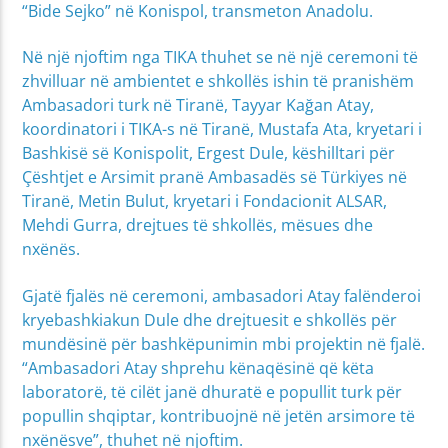
“Bide Sejko” në Konispol, transmeton Anadolu.
Në një njoftim nga TIKA thuhet se në një ceremoni të
zhvilluar në ambientet e shkollës ishin të pranishëm
Ambasadori turk në Tiranë, Tayyar Kağan Atay,
koordinatori i TIKA-s në Tiranë, Mustafa Ata, kryetari i
Bashkisë së Konispolit, Ergest Dule, këshilltari për
Çështjet e Arsimit pranë Ambasadës së Türkiyes në
Tiranë, Metin Bulut, kryetari i Fondacionit ALSAR,
Mehdi Gurra, drejtues të shkollës, mësues dhe
nxënës.
Gjatë fjalës në ceremoni, ambasadori Atay falënderoi
kryebashkiakun Dule dhe drejtuesit e shkollës për
mundësinë për bashkëpunimin mbi projektin në fjalë.
“Ambasadori Atay shprehu kënaqësinë që këta
laboratorë, të cilët janë dhuratë e popullit turk për
popullin shqiptar, kontribuojnë në jetën arsimore të
nxënësve”, thuhet në njoftim.