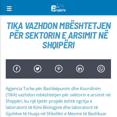
[There are no radio stations in the database]
TIKA VAZHDON MBËSHTETJEN
PËR SEKTORIN E ARSIMIT NË
SHQIPËRI
Agjencia Turke për Bashkëpunim dhe Koordinim
(TIKA) vazhdon mbështetjen për sektorin e arsimit në
Shqipëri, ku një tjetër projekt është ngritja e
laboratorit të Kimi-Biologjisë dhe laboratorit të
Gjuhëve të Huaja në Shkollën e Mesme të Bashkuar