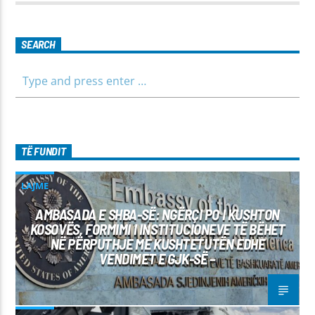
të shpejtë dhe të besueshëm.
SEARCH
TË FUNDIT
LAJME
AMBASADA E SHBA-SË: NGËRÇI PO I KUSHTON
KOSOVËS, FORMIMI I INSTITUCIONEVE TË BËHET
NË PËRPUTHJE ME KUSHTETUTËN EDHE
VENDIMET E GJK-SË –