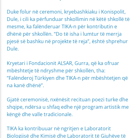
Duke folur në ceremoni, kryebashkiaku i Konispolit,
Dule, i cili ka përfunduar shkollimin në këtë shkollë të
mesme, ka falënderuar TIKA-n për kontributin e
dhënë për shkollën. “Do të isha i lumtur të merrja
pjesë së bashku në projekte të reja”, është shprehur
Dule.
Kryetari i Fondacionit ALSAR, Gurra, që ka ofruar
mbështetje të ndryshme për shkollën, tha:
“Falënderoj Türkiyen dhe TIKA-n për mbështetjen që
na kanë dhënë”.
Gjatë ceremonisë, nxënësit recituan poezi turke dhe
shqipe, ndërsa u shfaq edhe një program artistik me
këngë dhe valle tradicionale.
TIKA ka kontribuuar në ngritjen e Laboratorit
Biologjisë dhe Kimisë dhe Laboratorit të Gjuhëve të