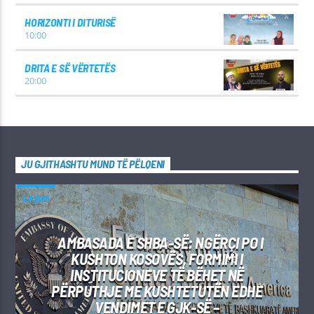
HORIZONTI I DITURISË
10:00
DRITA E SË VËRTETËS
20:00
JU GJITHASHTU MUND TË PËLQENI
LAJME
AMBASADA E SHBA-SË: NGËRÇI PO I
KUSHTON KOSOVËS, FORMIMI I
INSTITUCIONEVE TË BËHET NË
PËRPUTHJE ME KUSHTETUTËN EDHE
VENDIMET E GJK-SË –