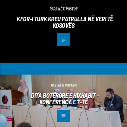
PARA KËTI POSTIMI
KFOR-I TURK KREU PATRULLA NË VERI TË
KOSOVËS
PAS KËTI POSTIMI
DITA BOTËRORE E HIXHABIT –
KONFERENCA E 7-TË