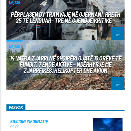
LAJME
PËRPLASEN DY TRAMVAJE NË GJERMANI, RRETH
25 TË LËNDUAR– TRE NË GJENDJE KRITIKE –
LAJME
14 VATRA ZJARRI NË SHQIPËRI GJATË 10 ORËVE TË
FUNDIT, 7 ENDE AKTIVE – NDËRHYRJE ME
ZJARRFIKËS, HELIKOPTER DHE AVION
PAS PAK
EDICIONI INFORMATIV
09:00