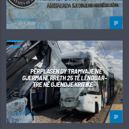
Kushtrim Guraj
7 GUSHT, 2026
LAJME
PËRPLASEN DY TRAMVAJE NË
GJERMANI, RRETH 25 TË LËNDUAR–
TRE NË GJENDJE KRITIKE –
Kushtrim Guraj
7 GUSHT, 2026