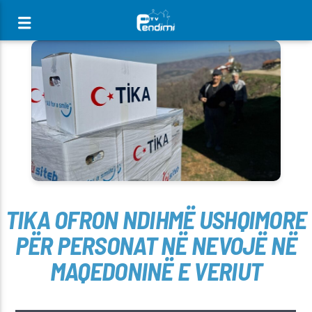
[There are no radio stations in the database]
TIKA OFRON NDIHMË USHQIMORE
PËR PERSONAT NË NEVOJË NË
MAQEDONINË E VERIUT