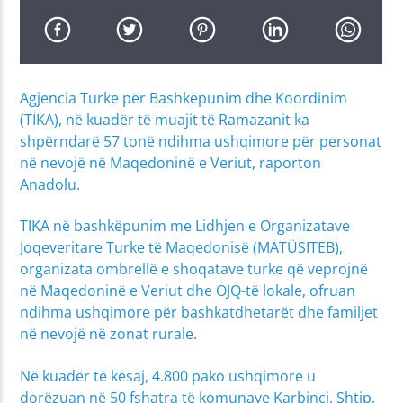
Agjencia Turke për Bashkëpunim dhe Koordinim
(TİKA), në kuadër të muajit të Ramazanit ka
shpërndarë 57 tonë ndihma ushqimore për personat
në nevojë në Maqedoninë e Veriut, raporton
Anadolu.
TIKA në bashkëpunim me Lidhjen e Organizatave
Joqeveritare Turke të Maqedonisë (MATÜSITEB),
organizata ombrellë e shoqatave turke që veprojnë
në Maqedoninë e Veriut dhe OJQ-të lokale, ofruan
ndihma ushqimore për bashkatdhetarët dhe familjet
në nevojë në zonat rurale.
Në kuadër të kësaj, 4.800 pako ushqimore u
dorëzuan në 50 fshatra të komunave Karbinci, Shtip,