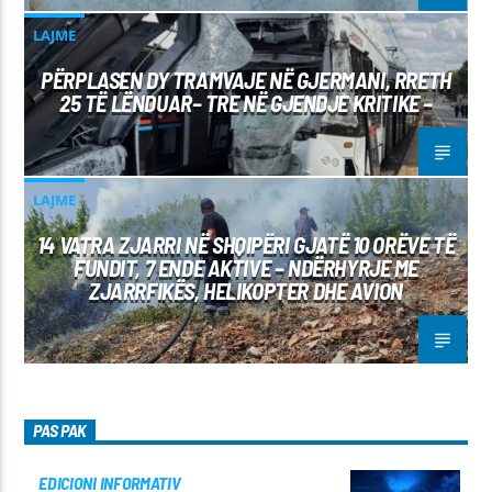
LAJME
PËRPLASEN DY TRAMVAJE NË GJERMANI, RRETH
25 TË LËNDUAR– TRE NË GJENDJE KRITIKE –
LAJME
14 VATRA ZJARRI NË SHQIPËRI GJATË 10 ORËVE TË
FUNDIT, 7 ENDE AKTIVE – NDËRHYRJE ME
ZJARRFIKËS, HELIKOPTER DHE AVION
PAS PAK
EDICIONI INFORMATIV