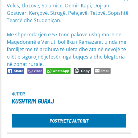
Veles, Llozovë, Strumicë, Demir Kapi, Dojran,
Gostivar, Kërçovë, Strugë, Pehçevë, Tetovë, Sopishtë,
Tearcë dhe Studeniçan.
Me shpërndarjen e 57 tonë pakove ushqimore në
Maqedoninë e Veriut, bollëku i Ramazanit u nda me
familjet me të ardhura të ulëta dhe ata në nevojë të
cilët e sigurojnë jetesën nga bujqësia dhe blegtoria
në zonat rurale.
Viber
WhatsApp
Email
Share
Copy
AUTHOR
KUSHTRIM GURAJ
POSTIMET E AUTORIT