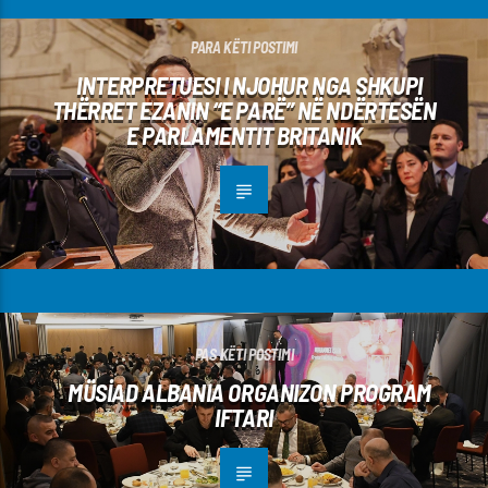
PARA KËTI POSTIMI
INTERPRETUESI I NJOHUR NGA SHKUPI
THËRRET EZANIN “E PARË” NË NDËRTESËN
E PARLAMENTIT BRITANIK
PAS KËTI POSTIMI
MÜSİAD ALBANIA ORGANIZON PROGRAM
IFTARI