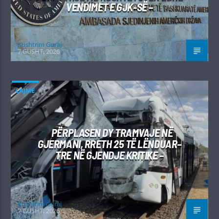
VENDIMET E GJK-SË –
Kushtrim Guraj
7 GUSHT, 2026
LAJME
PËRPLASEN DY TRAMVAJE NË
GJERMANI, RRETH 25 TË LËNDUAR–
TRE NË GJENDJE KRITIKE –
Kushtrim Guraj
7 GUSHT, 2026