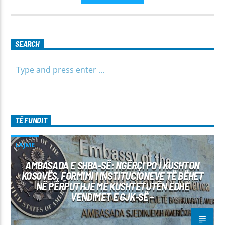
ekonominë, si dhe rubrika të veçanta për sportin dhe
parashikimin e motit. Qëndroni me ne për informim të saktë,
të shpejtë dhe të besueshëm.
SEARCH
TË FUNDIT
LAJME
AMBASADA E SHBA-SË: NGËRÇI PO I KUSHTON
KOSOVËS, FORMIMI I INSTITUCIONEVE TË BËHET
NË PËRPUTHJE ME KUSHTETUTËN EDHE
VENDIMET E GJK-SË –