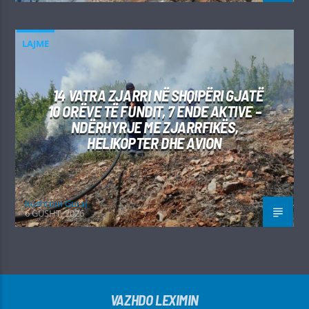
LAJME
14 VATRA ZJARRI NË SHQIPËRI GJATË
10 ORËVE TË FUNDIT, 7 ENDE AKTIVE –
NDËRHYRJE ME ZJARRFIKËS,
HELIKOPTER DHE AVION
Kushtrim Guraj
6 GUSHT, 2026
VAZHDO LEXIMIN