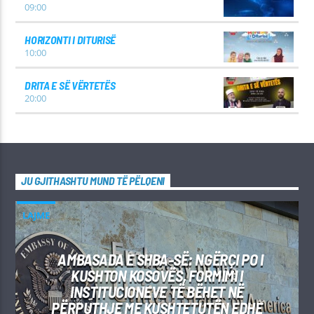
09:00
HORIZONTI I DITURISË
10:00
DRITA E SË VËRTETËS
20:00
JU GJITHASHTU MUND TË PËLQENI
LAJME
AMBASADA E SHBA-SË: NGËRÇI PO I
KUSHTON KOSOVËS, FORMIMI I
INSTITUCIONEVE TË BËHET NË
PËRPUTHJE ME KUSHTETUTËN EDHE