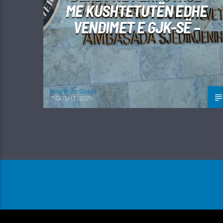
ME KUSHTETUTËN EDHE
VENDIMET E GJK-SË –
Kushtrim Guraj
7 GUSHT, 2026