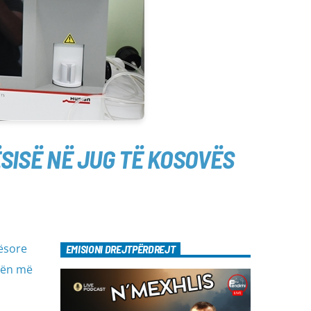
SISË NË JUG TË KOSOVËS
ësore
EMISIONI DREJTPËRDREJT
sën më