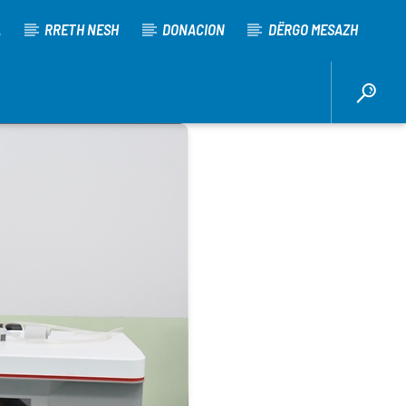
A
RRETH NESH
DONACION
DËRGO MESAZH