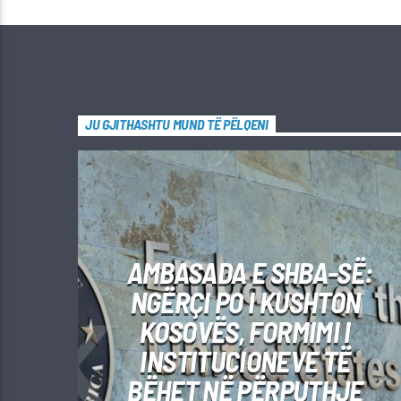
JU GJITHASHTU MUND TË PËLQENI
AMBASADA E SHBA-SË:
NGËRÇI PO I KUSHTON
KOSOVËS, FORMIMI I
INSTITUCIONEVE TË
BËHET NË PËRPUTHJE