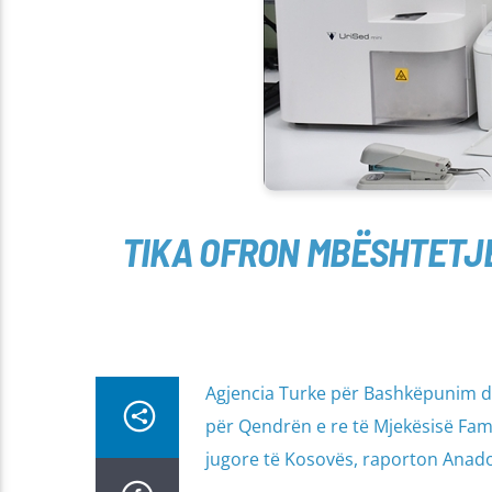
TIKA OFRON MBËSHTETJE
Agjencia Turke për Bashkëpunim dh
për Qendrën e re të Mjekësisë Fam
jugore të Kosovës, raporton Anado