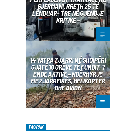
GJERMANI, RRETH 25 TË
LËNDUAR– TRE NË GJENDJE
KRITIKE –
14 VATRA ZJARRI NË SHQIPËRI
GJATË 10 ORËVE TË FUNDIT, 7
ENDE AKTIVE – NDËRHYRJE
ME ZJARRFIKËS, HELIKOPTER
DHE AVION
PAS PAK