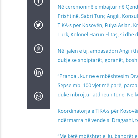
Në ceremoninë e mbajtur në Qendr
Prishtinë, Sabri Tunç Angılı, Konsu
TIKA-s për Kosovën, Fulya Aslan, K
Turk, Kolonel Harun Elitaş, si dhe 
Në fjalën e tij, ambasadori Angılı
dukje se shqiptarët, goranët, bosh
“Prandaj, kur ne e mbështesim Drag
Sepse mbi 100 vjet më parë, paraa
duke mbrojtur atdheun tonë. Ne ku
Koordinatorja e TIKA-s për Kosovën
ndërmarra në vende si Dragashi, të c
“Me këtë mbështetje, ju, banorët e