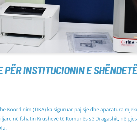
 PËR INSTITUCIONIN E SHËNDETË
e Koordinim (TIKA) ka siguruar pajisje dhe aparatura mjek
iljare në fshatin Krushevë të Komunës së Dragashit, në pje
lu.