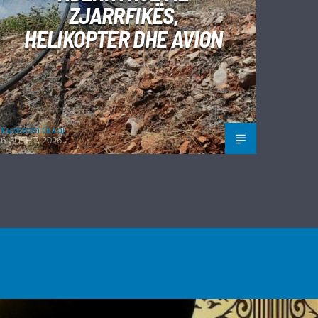
ZJARRFIKËS,
HELIKOPTER DHE AVION
Kushtrim Guraj
6 GUSHT, 2026