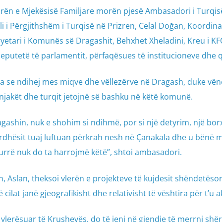
ën e Mjekësisë Familjare morën pjesë Ambasadori i Turqis
lli i Përgjithshëm i Turqisë në Prizren, Celal Doğan, Koordina
ryetari i Komunës së Dragashit, Behxhet Xheladini, Kreu i KF
deputetë të parlamentit, përfaqësues të institucioneve dhe q
 tha se ndihej mes miqve dhe vëllezërve në Dragash, duke vën
njakët dhe turqit jetojnë së bashku në këtë komunë.
ashin, nuk e shohim si ndihmë, por si një detyrim, një bor
rdhësit tuaj luftuan përkrah nesh në Çanakala dhe u bënë m
rrë nuk do ta harrojmë këtë”, shtoi ambasadori.
, Aslan, theksoi vlerën e projekteve të kujdesit shëndetësor
ilat janë gjeografikisht dhe relativisht të vështira për t’u 
 vlerësuar të Krushevës, do të jeni në gjendje të merrni shë