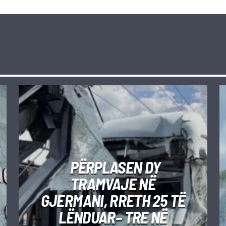
PËRPLASEN DY
TRAMVAJE NË
GJERMANI, RRETH 25 TË
LËNDUAR– TRE NË