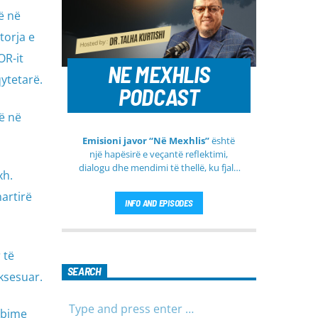
ë në
torja e
OR-it
NE MEXHLIS
ytetarë.
PODCAST
ë në
Emisioni javor “Në Mexhlis”
është
një hapësirë e veçantë reflektimi,
dialogu dhe mendimi të thellë, ku fjala
xh.
e urtë dhe diskutimi i sinqertë marrin
kuptim të veçantë. Ky emision
artirë
INFO AND EPISODES
transmetohet
drejtpërdrejt çdo të
martë
, duke sjellë tek publiku një
formë komunikimi të hapur, të qetë
dhe shumë përmbajtësore
 të
SEARCH
aksesuar.
rbime