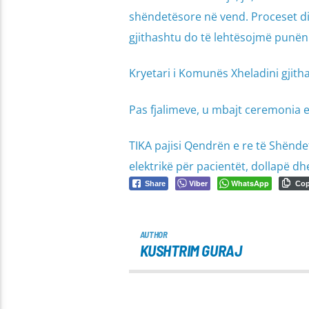
shëndetësore në vend. Proceset di
gjithashtu do të lehtësojmë punën 
Kryetari i Komunës Xheladini gjit
Pas fjalimeve, u mbajt ceremonia e 
TIKA pajisi Qendrën e re të Shëndeti
elektrikë për pacientët, dollapë dhe
Viber
WhatsApp
Share
Co
AUTHOR
KUSHTRIM GURAJ