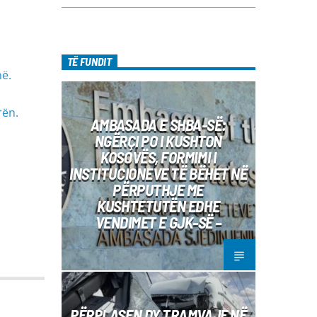
TË FUNDIT
në.
rën.
AMBASADA E SHBA-SË:
NGËRÇI PO I KUSHTON
KOSOVËS, FORMIMI I
INSTITUCIONEVE TË BËHET NË
PËRPUTHJE ME
KUSHTETUTËN EDHE
VENDIMET E GJK-SË –
PËRPLASEN DY TRAMVAJE NË