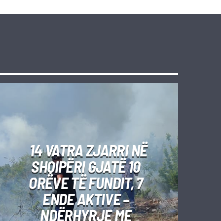
14 VATRA ZJARRI NË
SHQIPËRI GJATË 10
ORËVE TË FUNDIT, 7
ENDE AKTIVE –
NDËRHYRJE ME