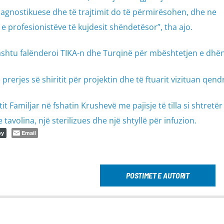
agnostikuese dhe të trajtimit do të përmirësohen, dhe ne
e profesionistëve të kujdesit shëndetësor”, tha ajo.
hashtu falënderoi TIKA-n dhe Turqinë për mbështetjen e dhë
prerjes së shiritit për projektin dhe të ftuarit vizituan qend
t Familjar në fshatin Krushevë me pajisje të tilla si shtretër
 tavolina, një sterilizues dhe një shtyllë për infuzion.
Email
py
POSTIMET E AUTORIT