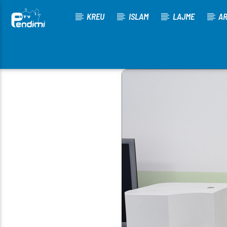
KREU
ISLAM
LAJME
AR
[There are no radio stations in the database]