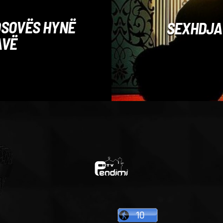
KOSOVËS HYNË
SEXHDJA 
AVË