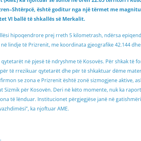
(AME) ka njoftuar se sonte në orën 22:05 territori i Kos
izren–Shtërpcë, është goditur nga një tërmet me magnitu
et VI ballë të shkallës së Merkalit.
llësi hipoqendrore prej rreth 5 kilometrash, ndërsa epiqen
 në lindje të Prizrenit, me koordinata gjeografike 42.144 dhe
qytetarët në pjesë të ndryshme të Kosovës. Për shkak të fo
al për të rrezikuar qytetarët dhe për të shkaktuar dëme mater
nfirmon se zona e Prizrenit është zonë sizmogjene aktive, as
ut Sizmik për Kosovën. Deri në këto momente, nuk ka rapor
na të lënduar. Institucionet përgjegjëse janë në gatishmëri
vazhdimësi”, ka njoftuar AME.