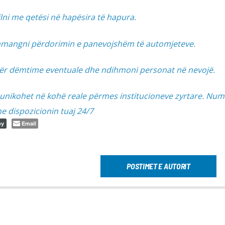
ilni me qetësi në hapësira të hapura.
hmangni përdorimin e panevojshëm të automjeteve.
për dëmtime eventuale dhe ndihmoni personat në nevojë.
unikohet në kohë reale përmes institucioneve zyrtare. Num
e dispozicionin tuaj 24/7
Email
py
POSTIMET E AUTORIT