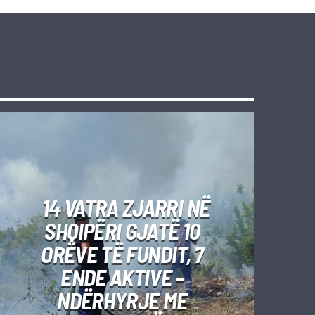
14 VATRA ZJARRI NË
SHQIPËRI GJATË 10
ORËVE TË FUNDIT, 7
ENDE AKTIVE –
NDËRHYRJE ME