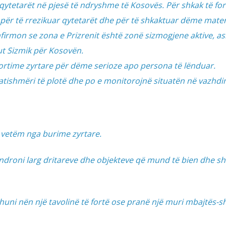
ytetarët në pjesë të ndryshme të Kosovës. Për shkak të for
al për të rrezikuar qytetarët dhe për të shkaktuar dëme mater
nfirmon se zona e Prizrenit është zonë sizmogjene aktive, as
ut Sizmik për Kosovën.
rtime zyrtare për dëme serioze apo persona të lënduar.
gatishmëri të plotë dhe po e monitorojnë situatën në vazhdi
 vetëm nga burime zyrtare.
qëndroni larg dritareve dhe objekteve që mund të bien dhe s
uni nën një tavolinë të fortë ose pranë një muri mbajtës-sh