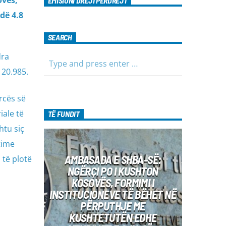
ovës,
EMISIONI DREJTPËRDREJT
dë 4.8
SEARCH
dra
 20.985.
rcës së
iale të
TË FUNDIT
htu siç
time
AMBASADA E SHBA-SË:
 të plotë
NGËRÇI PO I KUSHTON
KOSOVËS, FORMIMI I
INSTITUCIONEVE TË BËHET NË
PËRPUTHJE ME
KUSHTETUTËN EDHE