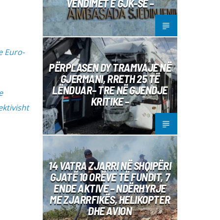
VENDIMET E GJK-SË –
e Euro-
PËRPLASEN DY TRAMVAJE NË
GJERMANI, RRETH 25 TË
LËNDUAR– TRE NË GJENDJE
e
KRITIKE –
ktivisht
14 VATRA ZJARRI NË SHQIPËRI
GJATË 10 ORËVE TË FUNDIT, 7
ENDE AKTIVE – NDËRHYRJE
ME ZJARRFIKËS, HELIKOPTER
DHE AVION