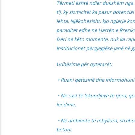
Tërmeti është ndier dukshëm nga q
tij, ky sizmicitet ka pasur potenci
lehta. Njëkohësisht, kjo ngjarje ko
paraqitet edhe në Hartën e Rrezik
Deri në këto momente, nuk ka rapo
Institucionet përgjegjëse janë në 
Udhëzime për qytetarët:
• Ruani qetësinë dhe informohuni
• Në rast të lëkundjeve të tjera, 
lendime.
• Në ambiente të mbyllura, strehoh
betoni.