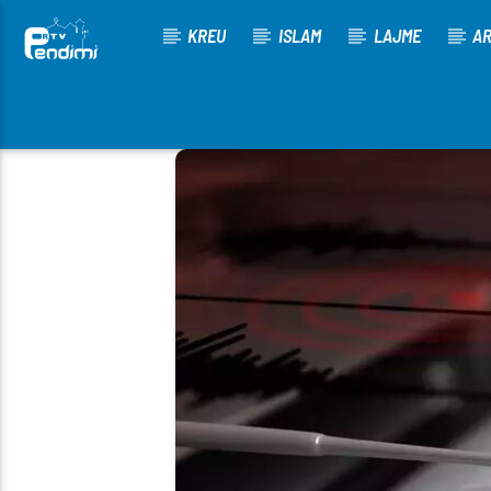
KREU
ISLAM
LAJME
AR
[There are no radio stations in the database]