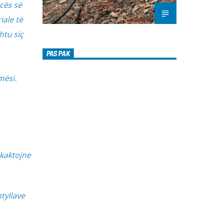
cës së
iale të
htu siç
PAS PAK
mësi.
hkaktojne
tyllave