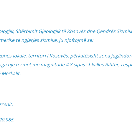
T
ologjik, Shërbimit Gjeologjik të Kosovës dhe Qendrës Sizmik
erike të ngjarjes sizmike, ju njoftojmë se:
ohës lokale, territori i Kosovës, përkatësisht zona juglindor
nga një tërmet me magnitudë 4.8 sipas shkallës Rihter, respe
 Merkalit.
renit.
20.985.