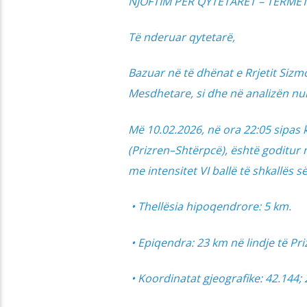
NJOFTIM PËR QYTETARËT – TËRME
Të nderuar qytetarë,
Bazuar në të dhënat e Rrjetit Sizm
Mesdhetare, si dhe në analizën num
Më 10.02.2026, në ora 22:05 sipas k
(Prizren–Shtërpcë), është goditur 
me intensitet VI ballë të shkallës së
• Thellësia hipoqendrore: 5 km.
• Epiqendra: 23 km në lindje të Priz
• Koordinatat gjeografike: 42.144; 