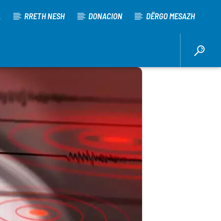
A
RRETH NESH
DONACION
DËRGO MESAZH