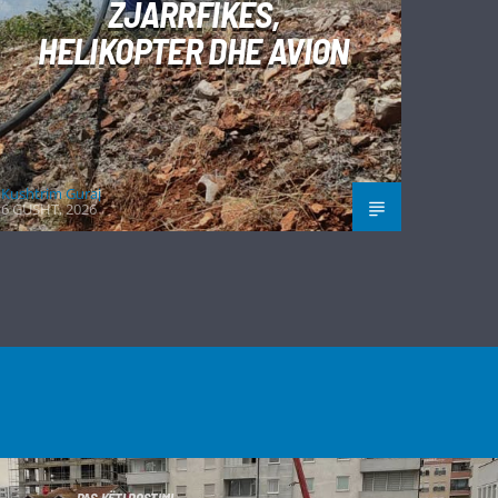
ZJARRFIKËS,
HELIKOPTER DHE AVION
Kushtrim Guraj
6 GUSHT, 2026