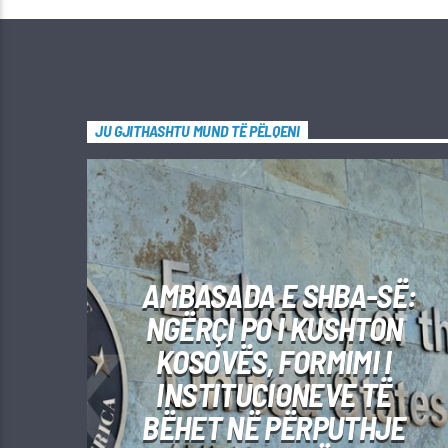
JU GJITHASHTU MUND TË PËLQENI
AMBASADA E SHBA-SË:
NGËRÇI PO I KUSHTON
KOSOVËS, FORMIMI I
INSTITUCIONEVE TË
BËHET NË PËRPUTHJE