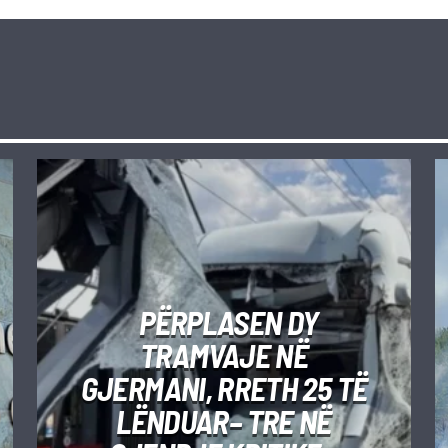
PËRPLASEN DY
TRAMVAJE NË
GJERMANI, RRETH 25 TË
LËNDUAR– TRE NË