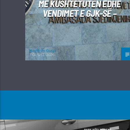
ME KUSHTETUTËN EDHE
VENDIMET E GJK-SË –
Kushtrim Guraj
7 GUSHT, 2026