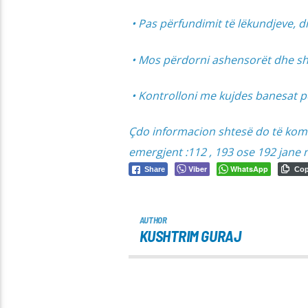
• Pas përfundimit të lëkundjeve, d
• Mos përdorni ashensorët dhe s
• Kontrolloni me kujdes banesat 
Çdo informacion shtesë do të kom
emergjent :112 , 193 ose 192 jane n
Viber
WhatsApp
Share
Co
AUTHOR
KUSHTRIM GURAJ