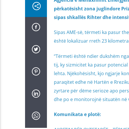
Agjencia e Menaxhimit Emergjent 
përkatësisht zona juglindore Pr
sipas shkallës Rihter dhe intensit
Sipas AME-së, tërmeti ka pasur the
është lokalizuar rreth 23 kilometra
“Tërmeti është ndier dukshëm nga 
tij, ky sizmicitet ka pasur potenci
lehta. Njëkohësisht, kjo ngjarje ko
paraqitet edhe në Hartën e Rrezik
zyrtare për dëme serioze apo perso
dhe po e monitorojnë situatën në 
Komunikata e plotë: