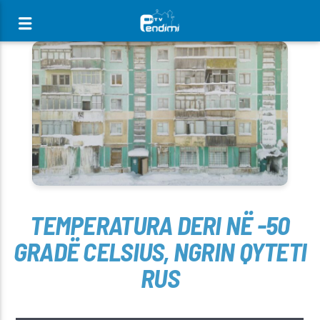
[There are no radio stations in the database]
TEMPERATURA DERI NË -50
GRADË CELSIUS, NGRIN QYTETI
RUS