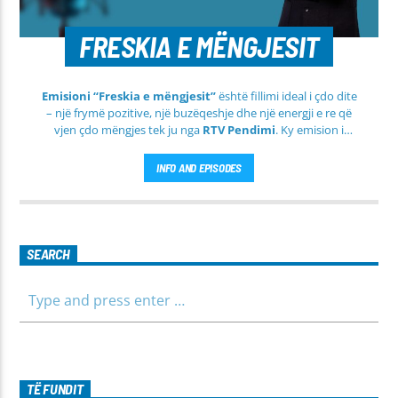
FRESKIA E MËNGJESIT
Emisioni “Freskia e mëngjesit”
është fillimi ideal i çdo dite
– një frymë pozitive, një buzëqeshje dhe një energji e re që
vjen çdo mëngjes tek ju nga
RTV Pendimi
. Ky emision i
përditshëm synon ta bëjë mëngjesin tuaj më të lehtë, më
informues dhe më të ngrohtë, duke ju shoqëruar në orët e
INFO AND EPISODES
para të ditës me përmbajtje të larmishme dhe të dobishme
për të gjithë familjen.
SEARCH
TË FUNDIT