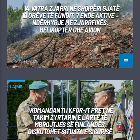
14 VATRA ZJARRI NË SHQIPËRI GJATË
10 ORËVE TË FUNDIT, 7 ENDE AKTIVE –
NDËRHYRJE ME ZJARRFIKËS,
HELIKOPTER DHE AVION
Kushtrim Guraj
6 GUSHT, 2026
LAJME
KOMANDANTI I KFOR-IT PRET NË
TAKIM ZYRTARIN E LARTË TË
MBROJTJES SË FINLANDËS,
DISKUTOHET SITUATA E SIGURISË