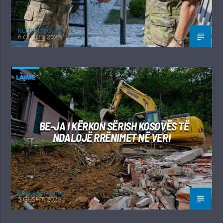
Kushtrim Guraj
6 GUSHT, 2026
LAJME
BE-JA I KËRKON SËRISH KOSOVËS TË
NDALOJË RRËNIMET NË VERI
Kushtrim Guraj
5 GUSHT, 2026