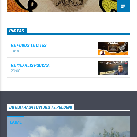
PAS PAK
NË FOKUS TË DITËS
14:30
NE MEXHLIS PODCAST
20:00
JU GJITHASHTU MUND TË PËLQENI
LAJME