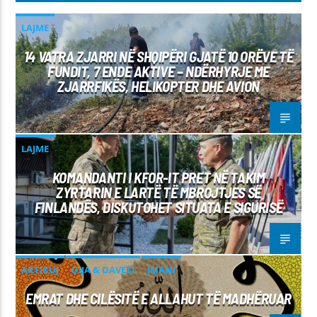
LAJME
14 VATRA ZJARRI NË SHQIPËRI GJATË 10 ORËVE TË
FUNDIT, 7 ENDE AKTIVE – NDËRHYRJE ME
ZJARRFIKËS, HELIKOPTER DHE AVION
LAJME
KOMANDANTI I KFOR-IT PRET NË TAKIM
ZYRTARIN E LARTË TË MBROJTJES SË
FINLANDËS, DISKUTOHET SITUATA E SIGURISË
ARTIKUJ
DIJA & DAVETI
IMANI
EMRAT DHE CILËSITË E ALLAHUT TË MADHËRUAR