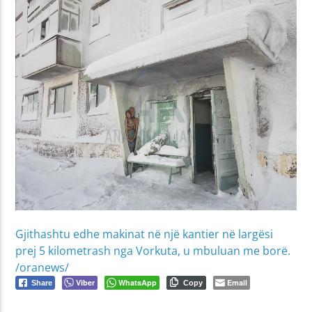
Gjithashtu edhe makinat në një kantier në largësi
prej 5 kilometrash nga Vorkuta, u mbuluan me borë.
/oranews/
Viber
WhatsApp
Email
Share
Copy