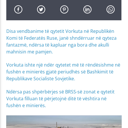
Disa vendbanime të qytetit Vorkuta në Republikën
Komi të Federatës Ruse, janë shndërruar në qyteza
fantazmë, ndërsa të kapluar nga bora dhe akulli
mahnisin me pamjen.
Vorkuta ishte një ndër qytetet më të rëndësishme në
fushën e minierës gjatë periudhës së Bashkimit të
Republikave Socialiste Sovjetike.
Ndërsa pas shpërbërjes së BRSS-së zonat e qytetit
Vorkuta filluan të përjetojnë ditë të vështira në
fushën e minierës.