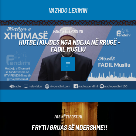
VAZHDO LEXIMIN
PARA KËTI POSTIMI
HUTBE | KUJDES NGA NDEJA NË RRUGË –
FADIL MUSLIU
PAS KËTI POSTIMI
FRYTI I GRUAS SË NDERSHME!!