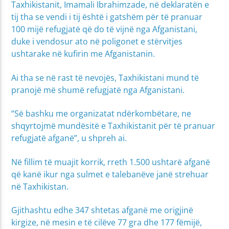
Taxhikistanit, Imamali Ibrahimzade, në deklaratën e
tij tha se vendi i tij është i gatshëm për të pranuar
100 mijë refugjatë që do të vijnë nga Afganistani,
duke i vendosur ato në poligonet e stërvitjes
ushtarake në kufirin me Afganistanin.
Ai tha se në rast të nevojës, Taxhikistani mund të
pranojë më shumë refugjatë nga Afganistani.
“Së bashku me organizatat ndërkombëtare, ne
shqyrtojmë mundësitë e Taxhikistanit për të pranuar
refugjatë afganë”, u shpreh ai.
Në fillim të muajit korrik, rreth 1.500 ushtarë afganë
që kanë ikur nga sulmet e talebanëve janë strehuar
në Taxhikistan.
Gjithashtu edhe 347 shtetas afganë me origjinë
kirgize, në mesin e të cilëve 77 gra dhe 177 fëmijë,