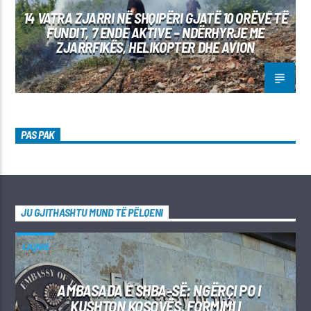
14 VATRA ZJARRI NË SHQIPËRI GJATË 10 ORËVE TË
FUNDIT, 7 ENDE AKTIVE – NDËRHYRJE ME
ZJARRFIKËS, HELIKOPTER DHE AVION
PAS PAK
JU GJITHASHTU MUND TË PËLQENI
LAJME
AMBASADA E SHBA-SË: NGËRÇI PO I
KUSHTON KOSOVËS, FORMIMI I