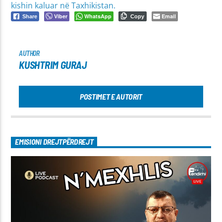
kishin kaluar në Taxhikistan.
Viber
WhatsApp
Email
Share
Copy
AUTHOR
KUSHTRIM GURAJ
POSTIMET E AUTORIT
EMISIONI DREJTPËRDREJT