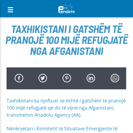
[There are no radio stations in the database]
TAXHIKISTANI I GATSHËM TË
PRANOJË 100 MIJË REFUGJATË
NGA AFGANISTANI
Taxhikistani ka njoftuar se është i gatshëm të pranojë
100 mijë refugjatë që do të vijnë nga Afganistani,
transmeton Anadolu Agency (AA).
Nënkryetari i Komitetit të Situatave Emergjente të