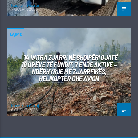
Kushtrim Guraj
7 GUSHT, 2026
LAJME
14 VATRA ZJARRI NË SHQIPËRI GJATË
10 ORËVE TË FUNDIT, 7 ENDE AKTIVE –
NDËRHYRJE ME ZJARRFIKËS,
HELIKOPTER DHE AVION
Kushtrim Guraj
6 GUSHT, 2026