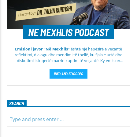
NE MEXHLIS PODCAST
Emisioni javor “Në Mexhlis”
është një hapësirë e veçantë
reflektimi, dialogu dhe mendimi të thellë, ku fjala e urtë dhe
diskutimi i sinqertë marrin kuptim të veçantë. Ky emision
transmetohet
drejtpërdrejt çdo të martë
, duke sjellë tek
publiku një formë komunikimi të hapur, të qetë dhe shumë
INFO AND EPISODES
përmbajtësore
SEARCH