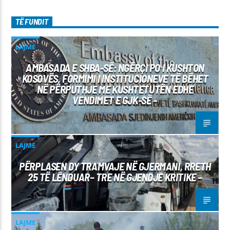
TË FUNDIT
LAJME
AMBASADA E SHBA-SË: NGËRÇI PO I KUSHTON
KOSOVËS, FORMIMI I INSTITUCIONEVE TË BËHET
NË PËRPUTHJE ME KUSHTETUTËN EDHE
VENDIMET E GJK-SË –
LAJME
PËRPLASEN DY TRAMVAJE NË GJERMANI, RRETH
25 TË LËNDUAR– TRE NË GJENDJE KRITIKE –
LAJME