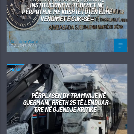
INSTITUCIONEVE TË BËHET NË
PËRPUTHJE ME KUSHTETUTËN EDHE
VENDIMET E GJK-SË –
Kushtrim Guraj
7 GUSHT, 2026
LAJME
PËRPLASEN DY TRAMVAJE NË
GJERMANI, RRETH 25 TË LËNDUAR–
TRE NË GJENDJE KRITIKE –