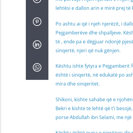
lehtësi e dallon arin e mirë prej të 
Po ashtu ai që i njeh njerëzit, i dal
Pejgamberëve dhe shpalljeve. Kështu që ai 
të , ende pa e dëgjuar ndonjë pjesë 
sinqertë, njeri që nuk gënjen.
Kështu ishte fytyra e Pejgamberit ﷺ , në fytyrë vërehej se është i sinqertë (sadik), në vepra shihej se
është i sinqertë, në edukatë po ashtu
mira dhe sinqeritet.
Shikoni, kishte sahabe që e njohën Pejgamberin ﷺ kohë të gjatë para Isl
Bekri e kishte të lehtë që t’i besoj
porse Abdullah ibn Selami, me një s
Kështu është puna e njerëzve; dis