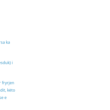
rsa ka
r fryrjen
dit, këto