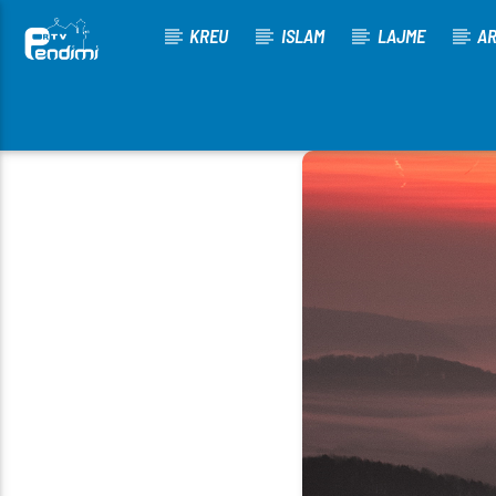
KREU
ISLAM
LAJME
AR
[There are no radio stations in the database]