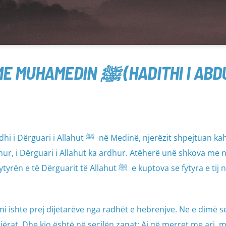
TAKIMI I PARË I TIJ ME MUHAME
në Medinë, njerëzit shpejtuan kah ai dhe
dhur, i Dërguari i Allahut ka ardhur. Atëherë unë shkova me n
uarit të Allahut ﷺ e kuptova se fytyra e tij nuk
mi ishte prej dijetarëve nga radhët e hebrenjve. Ne e dimë se
gjërat. Dhe kjo është në secilën zanat; Ai që merret me ari, 