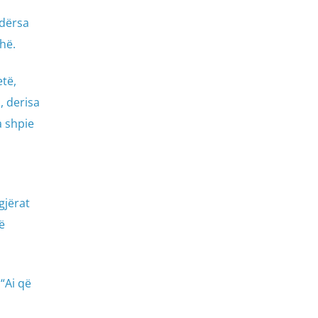
ndërsa
hë.
, derisa
a shpie
gjërat
ë