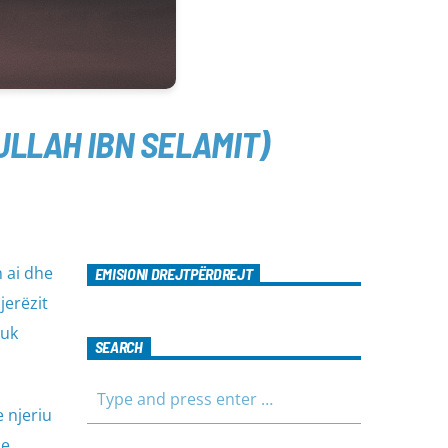
DIN ﷺ (HADITHI I ABDULLAH IBN SELAMIT)
EMISIONI DREJTPËRDREJT
jerëzit
SEARCH
 njeriu
me