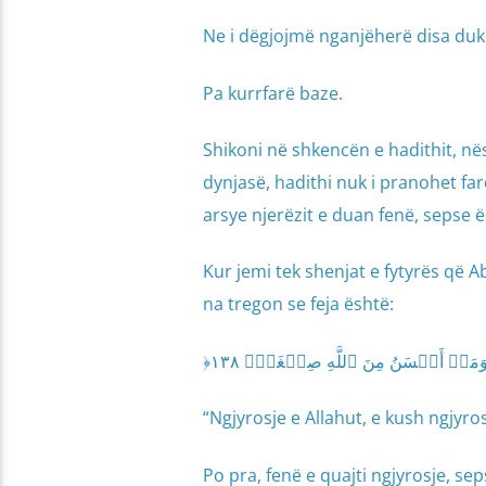
Ne i dëgjojmë nganjëherë disa duke
Pa kurrfarë baze.
Shikoni në shkencën e hadithit, nës
dynjasë, hadithi nuk i pranohet far
arsye njerëzit e duan fenë, sepse ë
Kur jemi tek shenjat e fytyrës që Abdullah ibn Se
na tregon se feja është:
“Ngjyrosje e Allahut, e kush ngjyro
Po pra, fenë e quajti ngjyrosje, sep