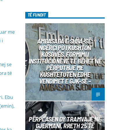
TË FUNDIT
AMBASADA E SHBA-SË:
 i
NGËRÇI PO I KUSHTON
KOSOVËS, FORMIMI I
INSTITUCIONEVE TË BËHET NË
PËRPUTHJE ME
pra të
KUSHTETUTËN EDHE
VENDIMET E GJK-SË –
(emin),
PËRPLASEN DY TRAMVAJE NË
GJERMANI, RRETH 25 TË
Por ka