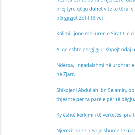
prej tyre që ju duhet vite të tëra,
përgjigjet Zotit të vet.
Kalimi i jonë mbi urën e Siratit, e 
Ai që është përgjigjur shpejt ndaj u
Ndërsa, i ngadalshmi në urdhrat e 
në Zjarr.
Shikojeni Abdullah ibn Selamin, po
thjeshtë për ta parë e për të dëgjuar
Ky është kërkimi i të vërtetës, pra 
Njerëzit kanë nevojë shumë të mad