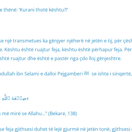
 thënë: ‘Kurani thotë kështu?!’
e një transmetues ka gënjyer njëherë në jetën e tij, për çësh
e. Kështu është ruajtur feja, kështu është përhapur feja. Për
shtë ruajtur dhe është e pastër nga çdo lloj gënjeshtre.
lami e dalloi Pejgamberi ﷺ se ishte i sinqertë, Allahu
﴿صِبۡغَةَ ٱللَّهِ وَمَنۡ أَحۡسَنُ مِنَ ٱللَّهِ صِبۡغَةٗۖ ١٣٨﴾
s më mirë se Allahu…” (Bekare, 138)
se feja gjithsesi duhet të lejë gjurmë në jetën tonë, gjithsesi