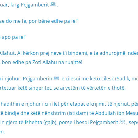
Abdullahu nuk qëndroi i pa interesuar, larg Pejgamberit ﷺ .
se do me fe, por bënë edhe pa fe!’
 apo pa fe!’
ahut. Ai kërkon prej neve t’i bindemi, e ta adhurojmë, ndë
 bon edhe pa Zot! Allahu na ruajttë!
cilësoi me këto cilësi: (Sadik, mesduk) i
rtetuar këtë sinqeritet, se ai vetëm të vërtetën e thotë.
dithin e njohur i cili flet për etapat e krijimit të njeriut, pë
të bindje dhe këtë nënshtrim (istislam) të Abdullah ibn Mesu
ëra të fshehta (gajb), porse i besoi Pejgamberit ﷺ , sepse e
ën.