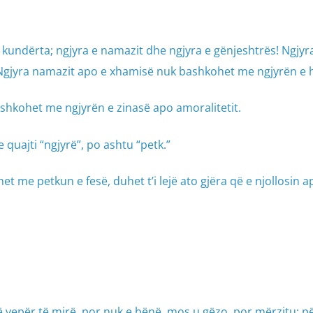
kundërta; ngjyra e namazit dhe ngjyra e gënjeshtrës! Ngjyr
Ngjyra namazit apo e xhamisë nuk bashkohet me ngjyrën e h
shkohet me ngjyrën e zinasë apo amoralitetit.
quajti “ngjyrë”, po ashtu “petk.”
shet me petkun e fesë, duhet t’i lejë ato gjëra që e njollosin a
ë vepër të mirë, por nuk e bënë, mos u gëzo, por mërzitu; p