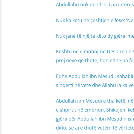
Nuk ka këtu në çështjen e fesë: ‘Në
Nuk janë të njëjta këto dy gjëra ‘me
Kështu ne e mohojmë Dëshirën e All
prej neve që thotë, bon edhe pa fe,
Edhe Abdullah ibn Mesudi, sahabiu i njohur, Pejgamberin ﷺ e 
sinqerti në vete dhe Allahu ia ka vë
Abdullah ibn Mesudi e tha këtë, në ha
e shpirtit në embrion. Shikojeni kë
gjëra për Abdullah ibn Mesudin ishin gj
dinte se ai e thotë vetëm të vërtet