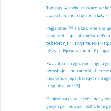
Tani pas 14 shekujve ka ardhur koha
ata pa hamendje i besonin këtyre 
Pejgamberi ﷺ na ka urdhëruar që ta flasim vetëm të vërtetën, e mos të gënjejmë: “Me të vërtetë,
sinqeriteti shpie në mirësi, ndërsa
të bëhet njeri i sinqertë. Ndërkaq,
në Zjarr. Njeriu vazhdon të gënjejë
Po ashtu në tregti, vlen e njëjta gjë, Pejgamberi ﷺ ka thënë: “Dy palët
ndryshojnë kontratën shitblerëse d
mes vete, u jepet bereqet në tregti
tregtinë e tyre.”
[3]
Gënjeshtra është e keqe, por gënjeshtra n
gënjen për mua qëllimisht, le të për