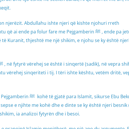
keqit.
lon njerëzit. Abdullahu ishte njeri që kishte njohuri rreth
ende pa folur fare me Pejgamberin ﷺ , ende pa jetuar me
të Kuranit, thjeshtë me një shikim, e njohu se ky është njeri
 vërehej sinqeriteti i tij. I tëri ishte kështu, vetëm dritë, ve
amit, sikurse Ebu Bekri. Ebu
ë, sepse e njihte me kohë dhe e dinte se ky është njeri besnik 
hikim, ia analizoi fytyrën dhe i besoi.
a e pranojnë Islamin menjëherë, me një apo dy argumente. 