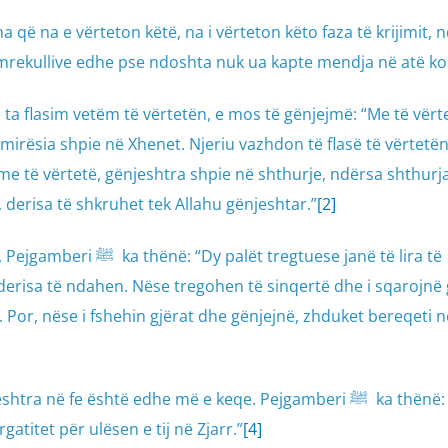
 që na e vërteton këtë, na i vërteton këto faza të krijimit, 
mrekullive edhe pse ndoshta nuk ua kapte mendja në atë ko
 mirësia shpie në Xhenet. Njeriu vazhdon të flasë të vërtetën
 me të vërtetë, gënjeshtra shpie në shthurje, ndërsa shthurj
, derisa të shkruhet tek Allahu gënjeshtar.”
[2]
 tregtuese janë të lira të
erisa të ndahen. Nëse tregohen të sinqertë dhe i sqarojnë 
. Por, nëse i fshehin gjërat dhe gënjejnë, zhduket bereqeti n
ë fe është edhe më e keqe. Pejgamberi ﷺ ka thënë: “Ai që
gatitet për ulësen e tij në Zjarr.”
[4]