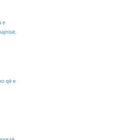
a e
ajnisë.
po që e
ërse të