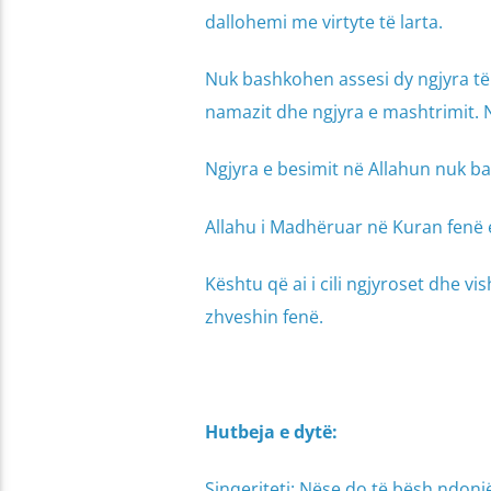
dallohemi me virtyte të larta.
Nuk bashkohen assesi dy ngjyra të 
namazit dhe ngjyra e mashtrimit. 
Ngjyra e besimit në Allahun nuk ba
Allahu i Madhëruar në Kuran fenë e 
Kështu që ai i cili ngjyroset dhe vi
zhveshin fenë.
Hutbeja e dytë:
Sinqeriteti: Nëse do të bësh ndonj