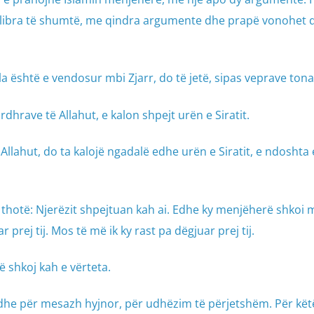
 e libra të shumtë, me qindra argumente dhe prapë vonohet që
cila është e vendosur mbi Zjarr, do të jetë, sipas veprave tona
rdhrave të Allahut, e kalon shpejt urën e Siratit.
Allahut, do ta kalojë ngadalë edhe urën e Siratit, e ndoshta
 thotë: Njerëzit shpejtuan kah ai. Edhe ky menjëherë shkoi m
 prej tij. Mos të më ik ky rast pa dëgjuar prej tij.
të shkoj kah e vërteta.
he për mesazh hyjnor, për udhëzim të përjetshëm. Për kët