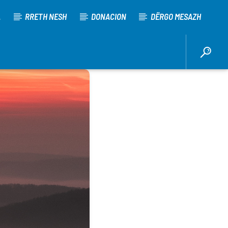
A
RRETH NESH
DONACION
DËRGO MESAZH