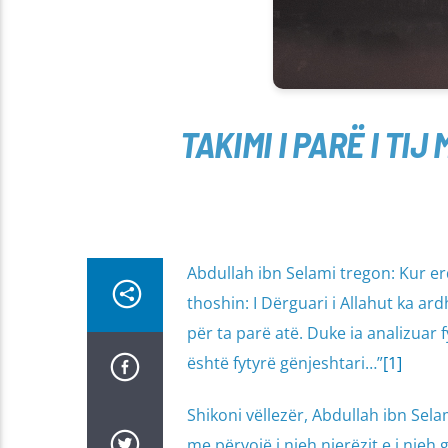
Abdullah ibn Selami tregon: Kur erdhi i Dërguari i Allahut ﷺ 
thoshin: I Dërguari i Allahut ka ar
për ta parë atë. Duke ia analizuar fytyrën e të Dërg
është fytyrë gënjeshtari…”
[1]
Shikoni vëllezër, Abdullah ibn Sela
me përvojë i njeh njerëzit e i njeh 