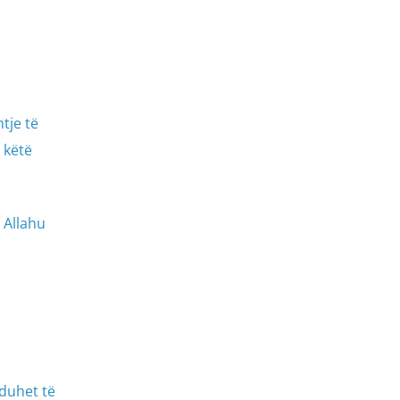
tje të
 këtë
 duhet të