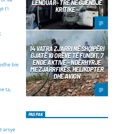
LËNDUAR– TRE NË GJENDJE
KRITIKE –
 t’i
;
14 VATRA ZJARRI NË SHQIPËRI
GJATË 10 ORËVE TË FUNDIT, 7
ENDE AKTIVE – NDËRHYRJE
 edhe bie
ME ZJARRFIKËS, HELIKOPTER
DHE AVION
e ta,
PAS PAK
ë arsye