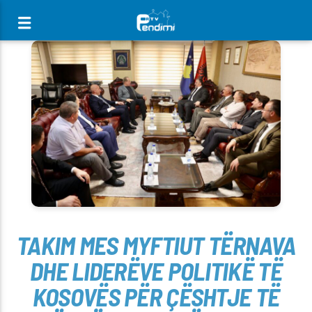
[There are no radio stations in the database]
TAKIM MES MYFTIUT TËRNAVA
DHE LIDERËVE POLITIKË TË
KOSOVËS PËR ÇËSHTJE TË