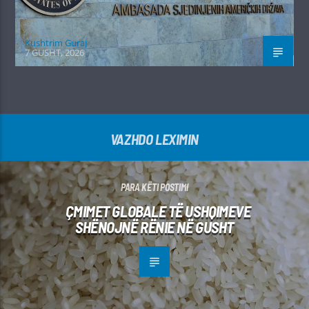
Kushtrim Guraj
7 GUSHT, 2026
VAZHDO LEXIMIN
PARA KËTI POSTIMI
ÇMIMET GLOBALE TË USHQIMEVE
SHËNOJNË RËNIE NË GUSHT