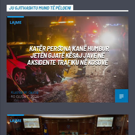
JU GJITHASHTU MUND TË PËLQENI
LAJME
KATËR PERSONA KANË HUMBUR
JETËN GJATË KËSAJ JAVE NË
AKSIDENTE TRAFIKU NË KOSOVË
Kushtrim Guraj
10 GUSHT, 2026
LAJME