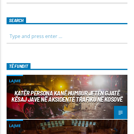
për të gjithë familjen.
SEARCH
TË FUNDIT
LAJME
KATËR PERSONA KANË HUMBUR JETËN GJATË
KËSAJ JAVE NË AKSIDENTE TRAFIKU NË KOSOVË
LAJME