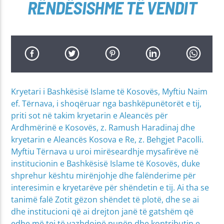
RËNDËSISHME TË VENDIT
Kryetari i Bashkësisë Islame të Kosovës, Myftiu Naim
ef. Tërnava, i shoqëruar nga bashkëpunëtorët e tij,
priti sot në takim kryetarin e Aleancës për
Ardhmërinë e Kosovës, z. Ramush Haradinaj dhe
kryetarin e Aleancës Kosova e Re, z. Behgjet Pacolli.
Myftiu Tërnava u uroi mirëseardhje mysafirëve në
institucionin e Bashkësisë Islame të Kosovës, duke
shprehur kështu mirënjohje dhe falënderime për
interesimin e kryetarëve për shëndetin e tij. Ai tha se
tanimë falë Zotit gëzon shëndet të plotë, dhe se ai
dhe institucioni që ai drejton janë të gatshëm që
edhe më tej të vazhdojnë punën dhe kontributin e