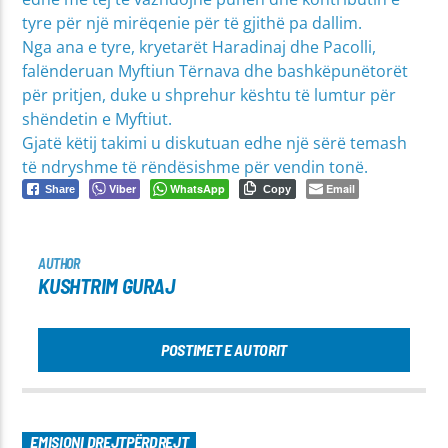
tyre për një mirëqenie për të gjithë pa dallim.
Nga ana e tyre, kryetarët Haradinaj dhe Pacolli,
falënderuan Myftiun Tërnava dhe bashkëpunëtorët
për pritjen, duke u shprehur kështu të lumtur për
shëndetin e Myftiut.
Gjatë këtij takimi u diskutuan edhe një sërë temash
të ndryshme të rëndësishme për vendin tonë.
Viber
WhatsApp
Email
Share
Copy
AUTHOR
KUSHTRIM GURAJ
POSTIMET E AUTORIT
EMISIONI DREJTPËRDREJT