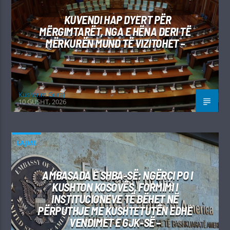
KUVENDI HAP DYERT PËR
MËRGIMTARËT, NGA E HËNA DERI TË
MËRKURËN MUND TË VIZITOHET –
Kushtrim Guraj
10 GUSHT, 2026
LAJME
AMBASADA E SHBA-SË: NGËRÇI PO I
KUSHTON KOSOVËS, FORMIMI I
INSTITUCIONEVE TË BËHET NË
PËRPUTHJE ME KUSHTETUTËN EDHE
VENDIMET E GJK-SË –