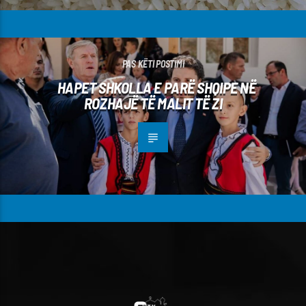
PAS KËTI POSTIMI
HAPET SHKOLLA E PARË SHQIPE NË
ROZHAJË TË MALIT TË ZI