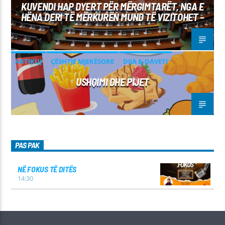
KUVENDI HAP DYERT PËR MËRGIMTARËT, NGA E
HËNA DERI TË MËRKURËN MUND TË VIZITOHET –
ARTIKUJ
ÇËSHTJE MJEKËSORE
DIJA & DAVETI
USHQIMI DHE PIJET
PAS PAK
NË FOKUS TË DITËS
14:30