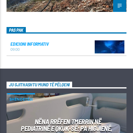
PAS PAK
EDICIONI INFORMATIV
09:00
JU GJITHASHTU MUND TË PËLQENI
SHËNDETËSI
NËNA RRËFEN TMERRIN NË
PEDIATRINË E QKUK-SË: PA HIGJIENË,