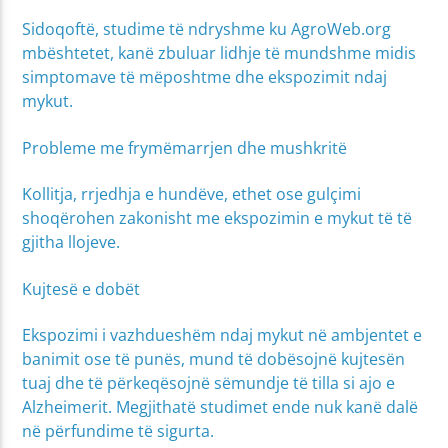
Sidoqoftë, studime të ndryshme ku AgroWeb.org
mbështetet, kanë zbuluar lidhje të mundshme midis
simptomave të mëposhtme dhe ekspozimit ndaj
mykut.
Probleme me frymëmarrjen dhe mushkritë
Kollitja, rrjedhja e hundëve, ethet ose gulçimi
shoqërohen zakonisht me ekspozimin e mykut të të
gjitha llojeve.
Kujtesë e dobët
Ekspozimi i vazhdueshëm ndaj mykut në ambjentet e
banimit ose të punës, mund të dobësojnë kujtesën
tuaj dhe të përkeqësojnë sëmundje të tilla si ajo e
Alzheimerit. Megjithatë studimet ende nuk kanë dalë
në përfundime të sigurta.