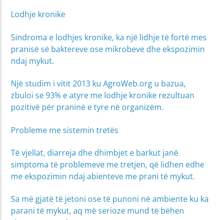
Lodhje kronike
Sindroma e lodhjes kronike, ka një lidhje të fortë mes
pranisë së baktereve ose mikrobeve dhe ekspozimin
ndaj mykut.
Një studim i vitit 2013 ku AgroWeb.org u bazua,
zbuloi se 93% e atyre me lodhje kronike rezultuan
pozitivë për praninë e tyre në organizëm.
Probleme me sistemin tretës
Të vjellat, diarreja dhe dhimbjet e barkut janë
simptoma të problemeve me tretjen, që lidhen edhe
me ekspozimin ndaj abienteve me prani të mykut.
Sa më gjatë të jetoni ose të punoni në ambiente ku ka
parani të mykut, aq më serioze mund të bëhen