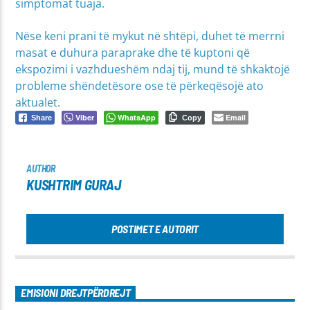
simptomat tuaja.
Nëse keni prani të mykut në shtëpi, duhet të merrni
masat e duhura paraprake dhe të kuptoni që
ekspozimi i vazhdueshëm ndaj tij, mund të shkaktojë
probleme shëndetësore ose të përkeqësojë ato
aktualet.
Viber
WhatsApp
Email
Share
Copy
AUTHOR
KUSHTRIM GURAJ
POSTIMET E AUTORIT
EMISIONI DREJTPËRDREJT