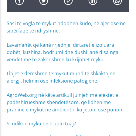
Sasi të vogla të mykut ndodhen kudo, në ajër ose në
sipërfaqe të ndryshme.
Lavamanët që kanë rrjedhje, dirtaret e izoluara
dobët, kuzhina, bodrumi dhe dushi janë disa nga
vendet më të zakonshme ku krijohet myku.
Llojet e dëmshme të mykut mund të shkaktojnë
alergji, helmin ose infeksione patogjene.
AgroWeb.org në këtë artikull ju njeh me efektet e
padëshirueshme shëndetësore, që lidhen me
praninë e mykut në ambientin ku jetoni ose punoni.
Si ndikon myku në trupin tuaj?