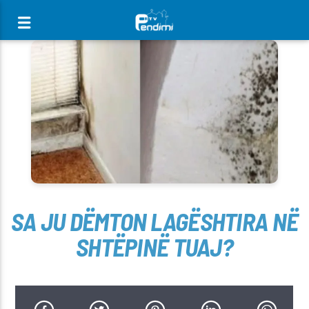
[There are no radio stations in the database]
SA JU DËMTON LAGËSHTIRA NË
SHTËPINË TUAJ?