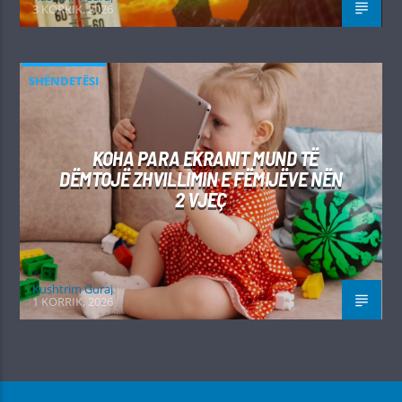
3 KORRIK, 2026
SHËNDETËSI
KOHA PARA EKRANIT MUND TË
DËMTOJË ZHVILLIMIN E FËMIJËVE NËN
2 VJEÇ
Kushtrim Guraj
1 KORRIK, 2026