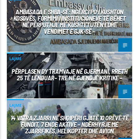
AMBASADA E SHBA-SË: NGËRÇI PO I KUSHTON
KOSOVËS, FORMIMI I INSTITUCIONEVE TË BËHET
NË PËRPUTHJE ME KUSHTETUTËN EDHE
VENDIMET E GJK-SË –
LAJME
PËRPLASEN DY TRAMVAJE NË GJERMANI, RRETH
25 TË LËNDUAR– TRE NË GJENDJE KRITIKE –
LAJME
14 VATRA ZJARRI NË SHQIPËRI GJATË 10 ORËVE TË
FUNDIT, 7 ENDE AKTIVE – NDËRHYRJE ME
ZJARRFIKËS, HELIKOPTER DHE AVION