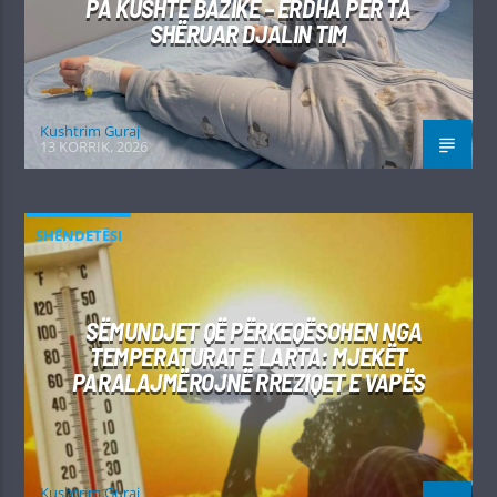
PA KUSHTE BAZIKE – ERDHA PËR TA
SHËRUAR DJALIN TIM
Kushtrim Guraj
13 KORRIK, 2026
SHËNDETËSI
SËMUNDJET QË PËRKEQËSOHEN NGA
TEMPERATURAT E LARTA: MJEKËT
PARALAJMËROJNË RREZIQET E VAPËS
Kushtrim Guraj