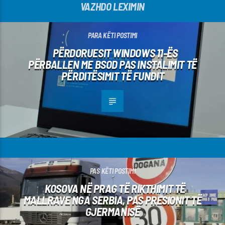
VAZHDO LEXIMIN
PARA KËTI POSTIMI
PËRDORUESIT WINDOWS 11-ËS
PËRBALLEN ME BSOD PAS INSTALIMIT TË
PËRDITËSIMIT TË FUNDIT
PAS KËTI POSTIMI
KOSOVA NË PRAG TË RIKTHIMIT TË
MALLRAVE NGA SERBIA, PAS PRESIONIT TË
GJERMANISË