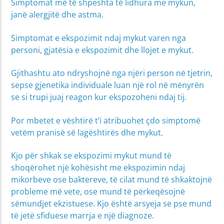
Simptomat më të shpeshta të lidhura me mykun,
janë alergjitë dhe astma.
Simptomat e ekspozimit ndaj mykut varen nga
personi, gjatësia e ekspozimit dhe llojet e mykut.
Gjithashtu ato ndryshojnë nga njëri person në tjetrin,
sepse gjenetika individuale luan një rol në mënyrën
se si trupi juaj reagon kur ekspozoheni ndaj tij.
Por mbetet e vështirë t’i atribuohet çdo simptomë
vetëm pranisë së lagështirës dhe mykut.
Kjo për shkak se ekspozimi mykut mund të
shoqërohet një kohësisht me ekspozimin ndaj
mikorbeve ose baktereve, të cilat mund të shkaktojnë
probleme më vete, ose mund të përkeqësojnë
sëmundjet ekzistuese. Kjo është arsyeja se pse mund
të jetë sfiduese marrja e një diagnoze.