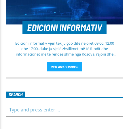
EDICIONI INFORMATIV
Edicioni informativ vjen tek ju çdo ditë në orët 09:00, 12:00
dhe 17:00, duke ju sjellë zhvillimet më të fundit dhe
informacionet më të rëndësishme nga Kosova, rajoni dhe
bota. Në këtë edicion do të gjeni lajme të përditësuara nga
fusha të ndryshme, përfshirë politikën, shoqërinë dhe
INFO AND EPISODES
ekonominë, si dhe rubrika të veçanta për sportin dhe
parashikimin e motit. Qëndroni me ne për informim të saktë,
të shpejtë dhe të besueshëm.
SEARCH