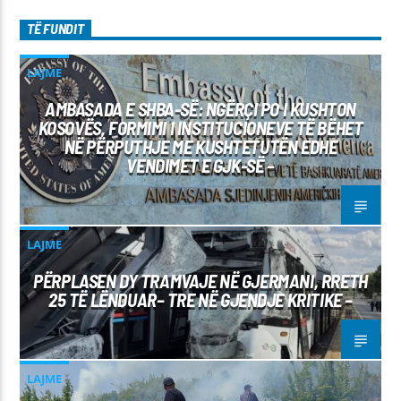
TË FUNDIT
LAJME
AMBASADA E SHBA-SË: NGËRÇI PO I KUSHTON
KOSOVËS, FORMIMI I INSTITUCIONEVE TË BËHET
NË PËRPUTHJE ME KUSHTETUTËN EDHE
VENDIMET E GJK-SË –
LAJME
PËRPLASEN DY TRAMVAJE NË GJERMANI, RRETH
25 TË LËNDUAR– TRE NË GJENDJE KRITIKE –
LAJME