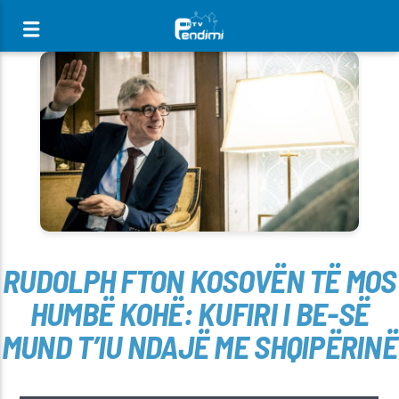
[There are no radio stations in the database]
RUDOLPH FTON KOSOVËN TË MOS
HUMBË KOHË: KUFIRI I BE-SË
MUND T’IU NDAJË ME SHQIPËRINË