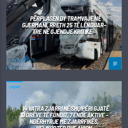
PËRPLASEN DY TRAMVAJE NË
GJERMANI, RRETH 25 TË LËNDUAR–
TRE NË GJENDJE KRITIKE –
Kushtrim Guraj
7 GUSHT, 2026
LAJME
14 VATRA ZJARRI NË SHQIPËRI GJATË
10 ORËVE TË FUNDIT, 7 ENDE AKTIVE –
NDËRHYRJE ME ZJARRFIKËS,