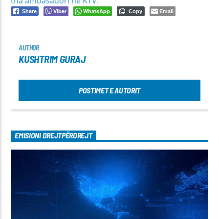
tha ambasadori në KTV.
Viber
WhatsApp
Email
Share
Copy
AUTHOR
KUSHTRIM GURAJ
POSTIMET E AUTORIT
EMISIONI DREJTPËRDREJT