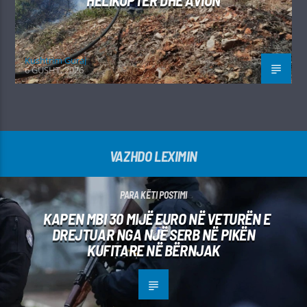
HELIKOPTER DHE AVION
Kushtrim Guraj
6 GUSHT, 2026
VAZHDO LEXIMIN
PARA KËTI POSTIMI
KAPEN MBI 30 MIJË EURO NË VETURËN E
DREJTUAR NGA NJË SERB NË PIKËN
KUFITARE NË BËRNJAK