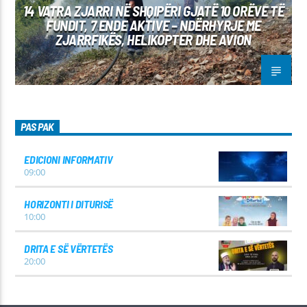
14 VATRA ZJARRI NË SHQIPËRI GJATË 10 ORËVE TË
FUNDIT, 7 ENDE AKTIVE – NDËRHYRJE ME
ZJARRFIKËS, HELIKOPTER DHE AVION
PAS PAK
EDICIONI INFORMATIV
09:00
HORIZONTI I DITURISË
10:00
DRITA E SË VËRTETËS
20:00