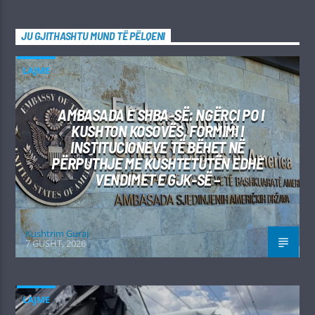
JU GJITHASHTU MUND TË PËLQENI
LAJME
AMBASADA E SHBA-SË: NGËRÇI PO I
KUSHTON KOSOVËS, FORMIMI I
INSTITUCIONEVE TË BËHET NË
PËRPUTHJE ME KUSHTETUTËN EDHE
VENDIMET E GJK-SË –
Kushtrim Guraj
7 GUSHT, 2026
LAJME