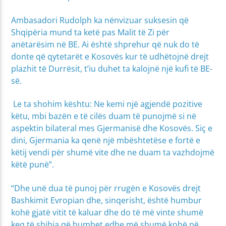
Ambasadori Rudolph ka nënvizuar suksesin që
Shqipëria mund ta ketë pas Malit të Zi për
anëtarësim në BE. Ai është shprehur që nuk do të
donte që qytetarët e Kosovës kur të udhëtojnë drejt
plazhit të Durrësit, t’iu duhet ta kalojnë një kufi të BE-
së.
Le ta shohim kështu: Ne kemi një agjendë pozitive
këtu, mbi bazën e të cilës duam të punojmë si në
aspektin bilateral mes Gjermanisë dhe Kosovës. Siç e
dini, Gjermania ka qenë një mbështetëse e fortë e
këtij vendi për shumë vite dhe ne duam ta vazhdojmë
këtë punë”.
“Dhe unë dua të punoj për rrugën e Kosovës drejt
Bashkimit Evropian dhe, sinqerisht, është humbur
kohë gjatë vitit të kaluar dhe do të më vinte shumë
keq të shihja që humbet edhe më shumë kohë në