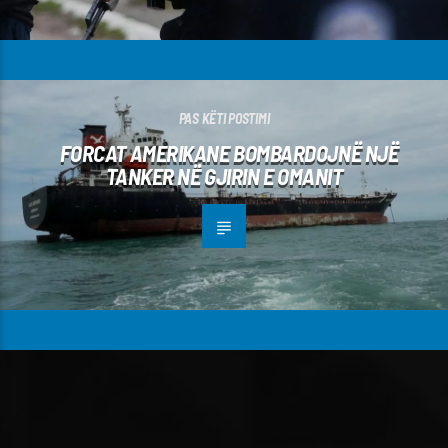
PAS KËTI POSTIMI
FORCAT AMERIKANE BOMBARDOJNË NJË
TANKER NË GJIRIN E OMANIT