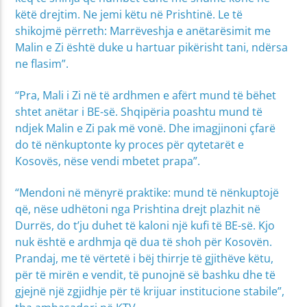
këtë drejtim. Ne jemi këtu në Prishtinë. Le të
shikojmë përreth: Marrëveshja e anëtarësimit me
Malin e Zi është duke u hartuar pikërisht tani, ndërsa
ne flasim”.
“Pra, Mali i Zi në të ardhmen e afërt mund të bëhet
shtet anëtar i BE-së. Shqipëria poashtu mund të
ndjek Malin e Zi pak më vonë. Dhe imagjinoni çfarë
do të nënkuptonte ky proces për qytetarët e
Kosovës, nëse vendi mbetet prapa”.
“Mendoni në mënyrë praktike: mund të nënkuptojë
që, nëse udhëtoni nga Prishtina drejt plazhit në
Durrës, do t’ju duhet të kaloni një kufi të BE-së. Kjo
nuk është e ardhmja që dua të shoh për Kosovën.
Prandaj, me të vërtetë i bëj thirrje të gjithëve këtu,
për të mirën e vendit, të punojnë së bashku dhe të
gjejnë një zgjidhje për të krijuar institucione stabile”,