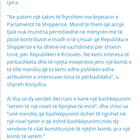
tjera.
“Ne patëm një takim të frytshëm me kryetarin e
Parlamentit të Shqipërisë. Mund të them që asnjë
fjalë nuk mund ta përmbledhë në mënyrën më të
plotë kontributin e madh e të çmuar që Republika e
Shqipërisë e ka dhënë në vazhdimësi për shtetin
tonë, për Republikën e Kosovës. Ne kemi interesa të
përbashkëta dhe të njëjta meqenëse jemi një komb e
të tillë mendoj që ta kemi edhe politikën edhe
artikulimin e interesave tona të përbashkëta”, u
shpreh Konjufca.
Ai tha se dy vendet deri tani e kanë një bashkëpunim
“vetëm të një niveli të fqinjëve të mirë”, dhe shtoi se
“unë mendoj që bashkëpunimi duhet të ngrihet në
një nivel tjetër e që është bashkëpunimi mes dy
vendeve të cilat konstituojnë të njëjtin komb, pra një
komb të vetëm.”