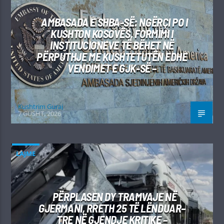
AMBASADA E SHBA-SË: NGËRÇI PO I
KUSHTON KOSOVËS, FORMIMI I
INSTITUCIONEVE TË BËHET NË
PËRPUTHJE ME KUSHTETUTËN EDHE
VENDIMET E GJK-SË –
Kushtrim Guraj
7 GUSHT, 2026
LAJME
PËRPLASEN DY TRAMVAJE NË
GJERMANI, RRETH 25 TË LËNDUAR–
TRE NË GJENDJE KRITIKE –