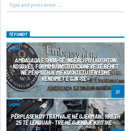
TË FUNDIT
LAJME
AMBASADA E SHBA-SË: NGËRÇI PO I KUSHTON
KOSOVËS, FORMIMI I INSTITUCIONEVE TË BËHET
NË PËRPUTHJE ME KUSHTETUTËN EDHE
VENDIMET E GJK-SË –
LAJME
PËRPLASEN DY TRAMVAJE NË GJERMANI, RRETH
25 TË LËNDUAR– TRE NË GJENDJE KRITIKE –