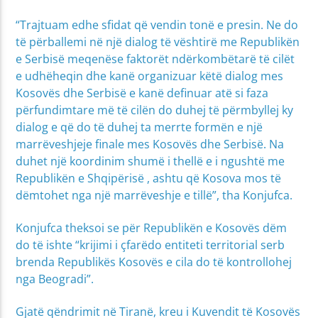
“Trajtuam edhe sfidat që vendin tonë e presin. Ne do
të përballemi në një dialog të vështirë me Republikën
e Serbisë meqenëse faktorët ndërkombëtarë të cilët
e udhëheqin dhe kanë organizuar këtë dialog mes
Kosovës dhe Serbisë e kanë definuar atë si faza
përfundimtare më të cilën do duhej të përmbyllej ky
dialog e që do të duhej ta merrte formën e një
marrëveshjeje finale mes Kosovës dhe Serbisë. Na
duhet një koordinim shumë i thellë e i ngushtë me
Republikën e Shqipërisë , ashtu që Kosova mos të
dëmtohet nga një marrëveshje e tillë”, tha Konjufca.
Konjufca theksoi se për Republikën e Kosovës dëm
do të ishte “krijimi i çfarëdo entiteti territorial serb
brenda Republikës Kosovës e cila do të kontrollohej
nga Beogradi”.
Gjatë qëndrimit në Tiranë, kreu i Kuvendit të Kosovës