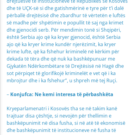
drejtuesve të institucioneve të Republikës së Kosovës
dhe të UÇK-së si dhe gatishmërinë e tyre për t’i dalë
përballë drejtësisë dhe zbardhur të vërtetën e luftës
së madhe për shpëtimin e popullit të saj nga krimet
dhe gjenocidi serb. Për mendimin tonë si Shqipëri,
është Serbia ajo që ka kryer gjenocid, është Serbia
ajo që ka kryer krime kundër njerëzimit, ka kryer
krime lufte, që ka fshehur kriminelë në kërkim për
dekada të tëra dhe që nuk ka bashkëpunuar me
Gjykatën Ndërkombëtare të Drejtësisë në Hagë dhe
sot përpiqet të glorifikojë kriminelët e vet që i ka
mbrojtur dhe i ka fshehur”, u shpreh më tej Ruçi.
–
Konjufca: Ne kemi interesa të përbashkëta
Kryeparlamenatri i Kosovës tha se në takim kanë
trajtuar disa çështje, si nevojën për thellimin e
bashkëpunimit në disa fusha, si në atë të ekonomisë
dhe bashkëpunimit të institucioneve në fusha të