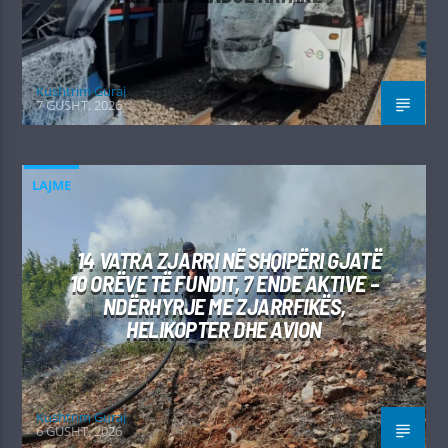
Kushtrim Guraj
7 GUSHT, 2026
LAJME
14 VATRA ZJARRI NË SHQIPËRI GJATË
10 ORËVE TË FUNDIT, 7 ENDE AKTIVE –
NDËRHYRJE ME ZJARRFIKËS,
HELIKOPTER DHE AVION
Kushtrim Guraj
6 GUSHT, 2026