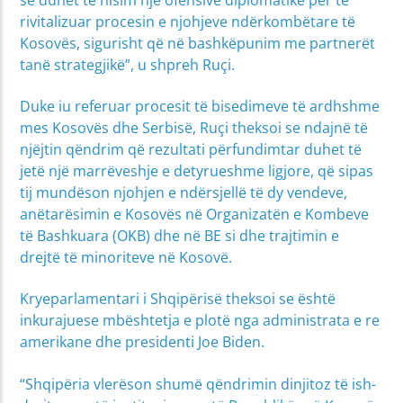
rivitalizuar procesin e njohjeve ndërkombëtare të
Kosovës, sigurisht që në bashkëpunim me partnerët
tanë strategjikë”, u shpreh Ruçi.
Duke iu referuar procesit të bisedimeve të ardhshme
mes Kosovës dhe Serbisë, Ruçi theksoi se ndajnë të
njëjtin qëndrim që rezultati përfundimtar duhet të
jetë një marrëveshje e detyrueshme ligjore, që sipas
tij mundëson njohjen e ndërsjellë të dy vendeve,
anëtarësimin e Kosovës në Organizatën e Kombeve
të Bashkuara (OKB) dhe në BE si dhe trajtimin e
drejtë të minoriteve në Kosovë.
Kryeparlamentari i Shqipërisë theksoi se është
inkurajuese mbështetja e plotë nga administrata e re
amerikane dhe presidenti Joe Biden.
“Shqipëria vlerëson shumë qëndrimin dinjitoz të ish-