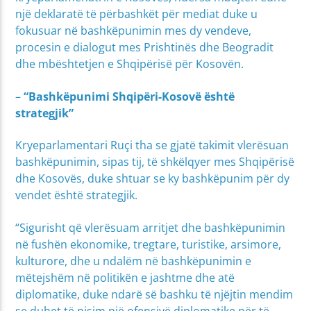
një deklaratë të përbashkët për mediat duke u
fokusuar në bashkëpunimin mes dy vendeve,
procesin e dialogut mes Prishtinës dhe Beogradit
dhe mbështetjen e Shqipërisë për Kosovën.
–
“Bashkëpunimi Shqipëri-Kosovë është
strategjik”
Kryeparlamentari Ruçi tha se gjatë takimit vlerësuan
bashkëpunimin, sipas tij, të shkëlqyer mes Shqipërisë
dhe Kosovës, duke shtuar se ky bashkëpunim për dy
vendet është strategjik.
“Sigurisht që vlerësuam arritjet dhe bashkëpunimin
në fushën ekonomike, tregtare, turistike, arsimore,
kulturore, dhe u ndalëm në bashkëpunimin e
mëtejshëm në politikën e jashtme dhe atë
diplomatike, duke ndarë së bashku të njëjtin mendim
se duhet të nisim një ofensivë diplomatike për të