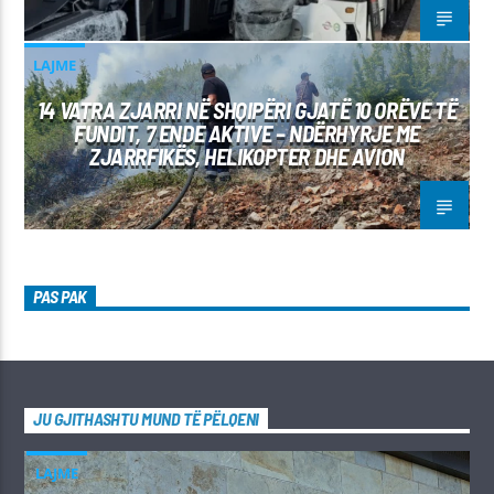
LAJME
14 VATRA ZJARRI NË SHQIPËRI GJATË 10 ORËVE TË
FUNDIT, 7 ENDE AKTIVE – NDËRHYRJE ME
ZJARRFIKËS, HELIKOPTER DHE AVION
PAS PAK
JU GJITHASHTU MUND TË PËLQENI
LAJME