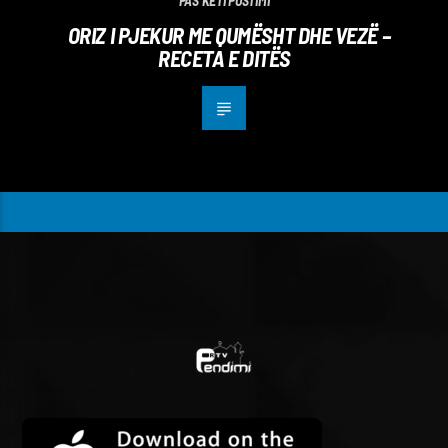
PAS KËTI POSTIMI
ORIZ I PJEKUR ME QUMËSHT DHE VEZË –
RECETA E DITËS