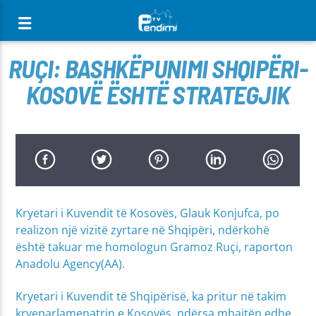
[There are no radio stations in the database]
RUÇI: BASHKËPUNIMI SHQIPËRI-
KOSOVË ËSHTË STRATEGJIK
Kryetari i Kuvendit të Kosovës, Glauk Konjufca, po
realizon një vizitë zyrtare në Shqipëri, ndërkohë
është takuar me homologun Gramoz Ruçi, raporton
Anadolu Agency(AA).
Kryetari i Kuvendit të Shqipërisë, ka pritur në takim
kryeparlamenatrin e Kosovës, ndërsa mbajtën edhe