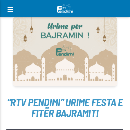
[There are no radio stations in the database]
“RTV PENDIMI” URIME FESTA E
FITËR BAJRAMIT!