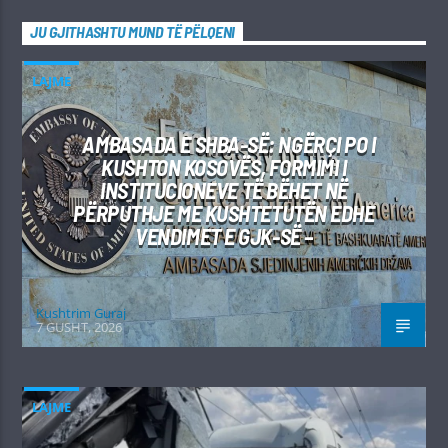
JU GJITHASHTU MUND TË PËLQENI
LAJME
AMBASADA E SHBA-SË: NGËRÇI PO I
KUSHTON KOSOVËS, FORMIMI I
INSTITUCIONEVE TË BËHET NË
PËRPUTHJE ME KUSHTETUTËN EDHE
VENDIMET E GJK-SË –
Kushtrim Guraj
7 GUSHT, 2026
LAJME