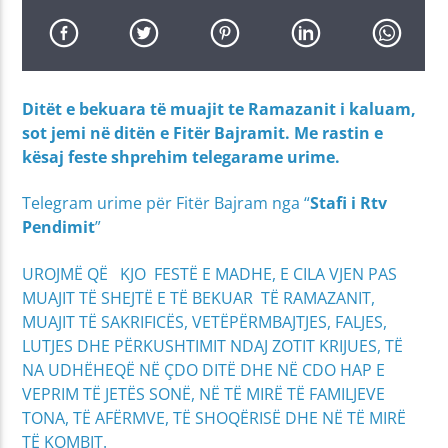
Ditët e bekuara të muajit te Ramazanit i kaluam,
sot jemi në ditën e Fitër Bajramit. Me rastin e
kësaj feste shprehim telegarame urime.
Telegram urime për Fitër Bajram nga “
Stafi i Rtv
Pendimit
”
UROJMË QË KJO FESTË E MADHE, E CILA VJEN PAS
MUAJIT TË SHEJTË E TË BEKUAR TË RAMAZANIT,
MUAJIT TË SAKRIFICËS, VETËPËRMBAJTJES, FALJES,
LUTJES DHE PËRKUSHTIMIT NDAJ ZOTIT KRIJUES, TË
NA UDHËHEQË NË ÇDO DITË DHE NË CDO HAP E
VEPRIM TË JETËS SONË, NË TË MIRË TË FAMILJEVE
TONA, TË AFËRMVE, TË SHOQËRISË DHE NË TË MIRË
TË KOMBIT.