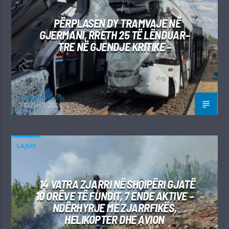
PËRPLASEN DY TRAMVAJE NË
GJERMANI, RRETH 25 TË LËNDUAR–
TRE NË GJENDJE KRITIKE –
Kushtrim Guraj
7 GUSHT, 2026
LAJME
14 VATRA ZJARRI NË SHQIPËRI GJATË
10 ORËVE TË FUNDIT, 7 ENDE AKTIVE –
NDËRHYRJE ME ZJARRFIKËS,
HELIKOPTER DHE AVION