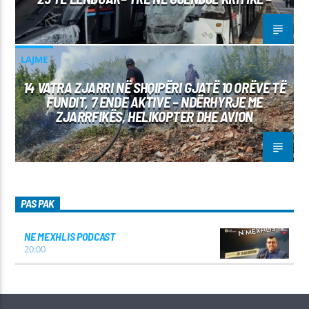
LAJME
14 VATRA ZJARRI NË SHQIPËRI GJATË 10 ORËVE TË
FUNDIT, 7 ENDE AKTIVE – NDËRHYRJE ME
ZJARRFIKËS, HELIKOPTER DHE AVION
PAS PAK
NE MEXHLIS PODCAST
20:00