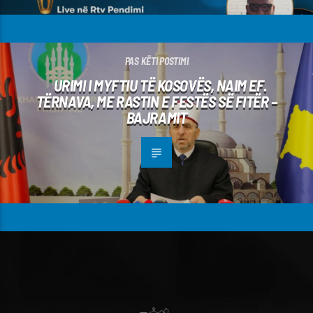
PAS KËTI POSTIMI
URIMI I MYFTIU TË KOSOVËS, NAIM EF.
TËRNAVA, ME RASTIN E FESTËS SË FITËR –
BAJRAMIT