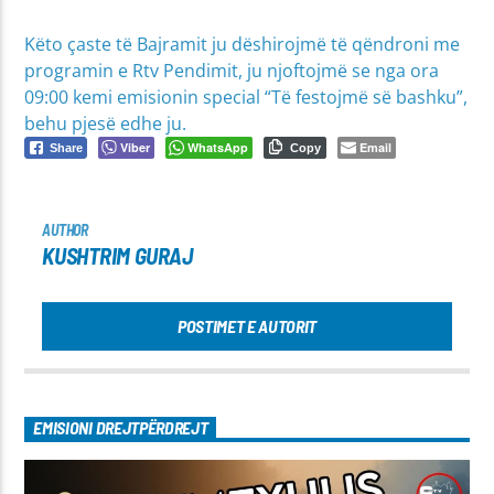
Këto çaste të Bajramit ju dëshirojmë të qëndroni me
programin e Rtv Pendimit, ju njoftojmë se nga ora
09:00 kemi emisionin special “Të festojmë së bashku”,
behu pjesë edhe ju.
Viber
WhatsApp
Email
Share
Copy
AUTHOR
KUSHTRIM GURAJ
POSTIMET E AUTORIT
EMISIONI DREJTPËRDREJT