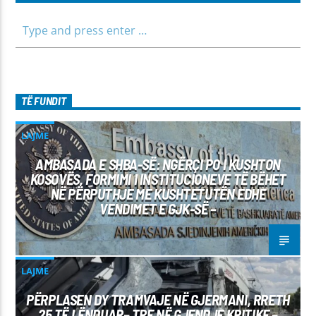
TË FUNDIT
LAJME
AMBASADA E SHBA-SË: NGËRÇI PO I KUSHTON
KOSOVËS, FORMIMI I INSTITUCIONEVE TË BËHET
NË PËRPUTHJE ME KUSHTETUTËN EDHE
VENDIMET E GJK-SË –
LAJME
PËRPLASEN DY TRAMVAJE NË GJERMANI, RRETH
25 TË LËNDUAR– TRE NË GJENDJE KRITIKE –