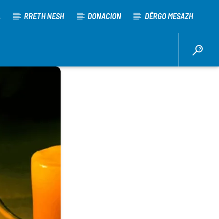
A
RRETH NESH
DONACION
DËRGO MESAZH