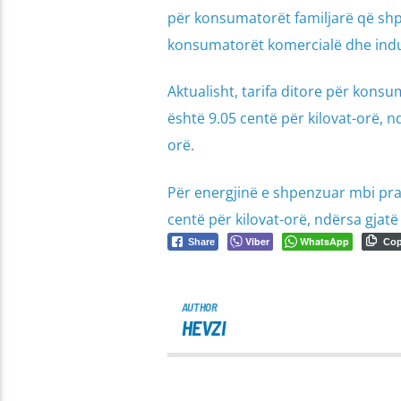
për konsumatorët familjarë që shp
konsumatorët komercialë dhe indu
Aktualisht, tarifa ditore për kons
është 9.05 centë për kilovat-orë, nd
orë.
Për energjinë e shpenzuar mbi prag
centë për kilovat-orë, ndërsa gjatë 
Viber
WhatsApp
Share
Co
AUTHOR
HEVZI