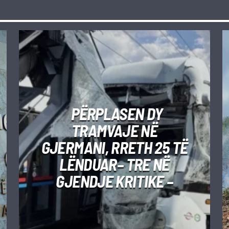
PËRPLASEN DY
TRAMVAJE NË
GJERMANI, RRETH 25 TË
LËNDUAR– TRE NË
GJENDJE KRITIKE –