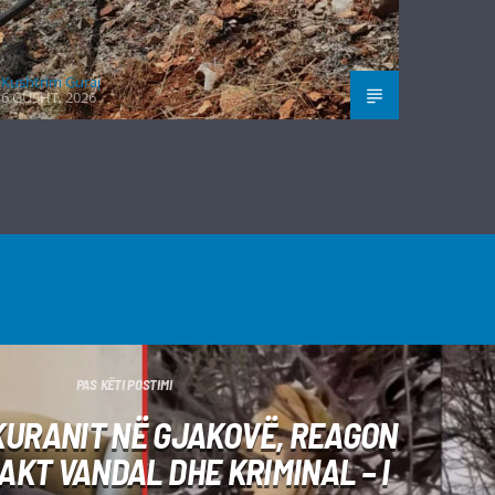
Kushtrim Guraj
6 GUSHT, 2026
PAS KËTI POSTIMI
KURANIT NË GJAKOVË, REAGON
AKT VANDAL DHE KRIMINAL – I