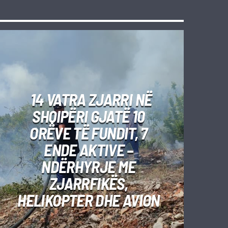
14 VATRA ZJARRI NË
SHQIPËRI GJATË 10
ORËVE TË FUNDIT, 7
ENDE AKTIVE –
NDËRHYRJE ME
ZJARRFIKËS,
HELIKOPTER DHE AVION