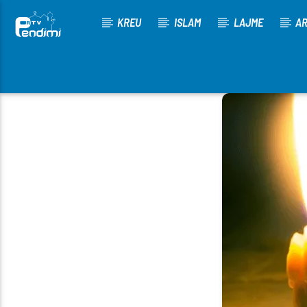
KREU
ISLAM
LAJME
AR
[There are no radio stations in the database]