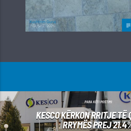
Kushtrim Guraj
7 GUSHT, 2026
PARA KËTI POSTIMI
KESCO KËRKON RRITJE TË 
RRYMËS PREJ 21.4