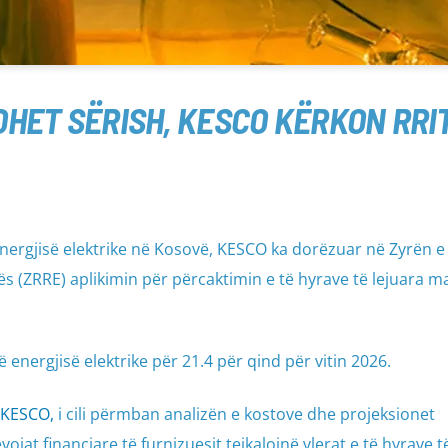
ET SËRISH, KESCO KËRKON RRIT
 energjisë elektrike në Kosovë, KESCO ka dorëzuar në Zyrën e
vës (ZRRE) aplikimin për përcaktimin e të hyrave të lejuara 
 energjisë elektrike për 21.4 për qind për vitin 2026.
 KESCO,
i cili përmban analizën e kostove dhe projeksionet
ojat financiare të furnizuesit tejkalojnë vlerat e të hyrave t