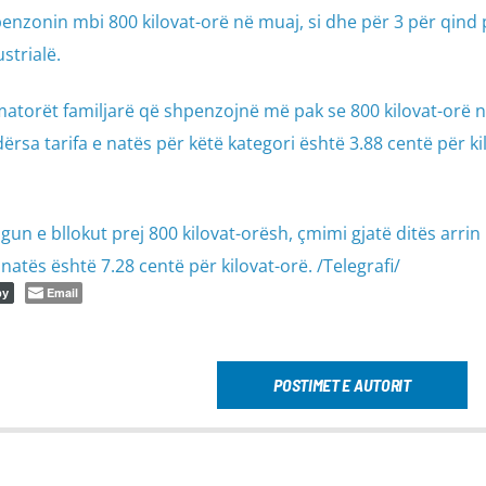
enzonin mbi 800 kilovat-orë në muaj, si dhe për 3 për qind 
strialë.
umatorët familjarë që shpenzojnë më pak se 800 kilovat-orë 
ërsa tarifa e natës për këtë kategori është 3.88 centë për ki
un e bllokut prej 800 kilovat-orësh, çmimi gjatë ditës arrin
natës është 7.28 centë për kilovat-orë. /Telegrafi/
Email
py
POSTIMET E AUTORIT