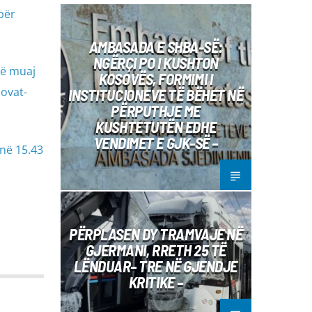
për
AMBASADA E SHBA-SË:
NGËRÇI PO I KUSHTON
në muaj
KOSOVËS, FORMIMI I
lovat-
INSTITUCIONEVE TË BËHET NË
PËRPUTHJE ME
KUSHTETUTËN EDHE
VENDIMET E GJK-SË –
 në 15.43
PËRPLASEN DY TRAMVAJE NË
GJERMANI, RRETH 25 TË
LËNDUAR– TRE NË GJENDJE
KRITIKE –