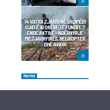
14 VATRA ZJARRI NË SHQIPËRI
GJATË 10 ORËVE TË FUNDIT, 7
ENDE AKTIVE – NDËRHYRJE
ME ZJARRFIKËS, HELIKOPTER
DHE AVION
PAS PAK