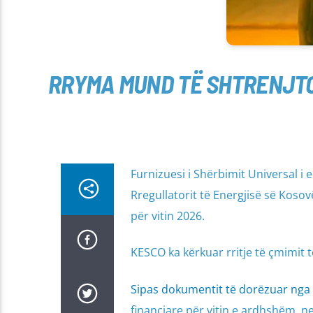
RRYMA MUND TË SHTRENJTOH
Furnizuesi i Shërbimit Universal i
Rregullatorit të Energjisë së Koso
për vitin 2026.
KESCO ka kërkuar rritje të çmimit të
Sipas dokumentit të dorëzuar nga
financiare për vitin e ardhshëm, nev