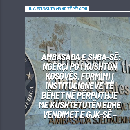
JU GJITHASHTU MUND TË PËLQENI
AMBASADA E SHBA-SË:
NGËRÇI PO I KUSHTON
KOSOVËS, FORMIMI I
INSTITUCIONEVE TË
BËHET NË PËRPUTHJE
ME KUSHTETUTËN EDHE
VENDIMET E GJK-SË –