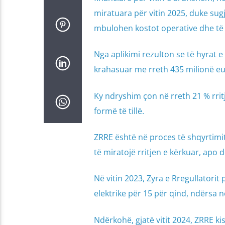
miratuara për vitin 2025, duke sug
mbulohen kostot operative dhe të t
Nga aplikimi rezulton se të hyrat e
krahasuar me rreth 435 milionë eur
Ky ndryshim çon në rreth 21 % rrit
formë të tillë.
ZRRE është në proces të shqyrtimit
të miratojë rritjen e kërkuar, apo d
Në vitin 2023, Zyra e Rregullatorit 
elektrike për 15 për qind, ndërsa në
Ndërkohë, gjatë vitit 2024, ZRRE ki