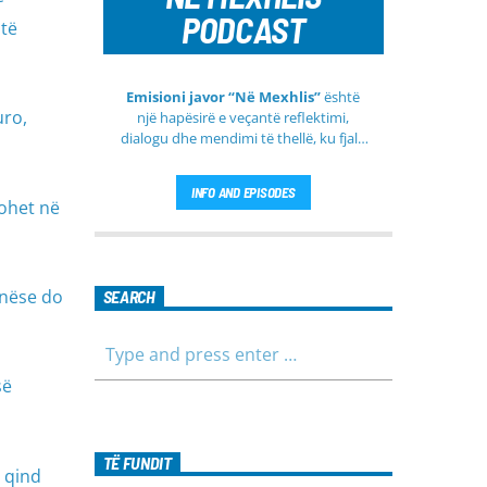
PODCAST
 të
Emisioni javor “Në Mexhlis”
është
uro,
një hapësirë e veçantë reflektimi,
dialogu dhe mendimi të thellë, ku fjala
e urtë dhe diskutimi i sinqertë marrin
kuptim të veçantë. Ky emision
INFO AND EPISODES
transmetohet
drejtpërdrejt çdo të
tohet në
martë
, duke sjellë tek publiku një
formë komunikimi të hapur, të qetë
dhe shumë përmbajtësore
 nëse do
SEARCH
së
TË FUNDIT
r qind