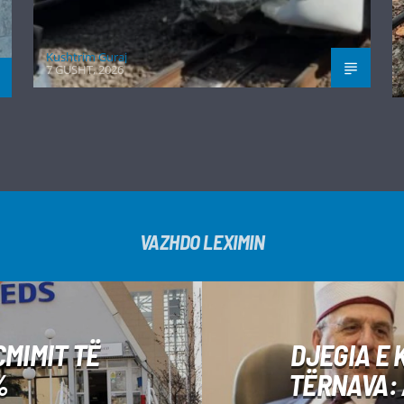
Kushtrim Guraj
7 GUSHT, 2026
VAZHDO LEXIMIN
ÇMIMIT TË
DJEGIA E 
%
TËRNAVA: 