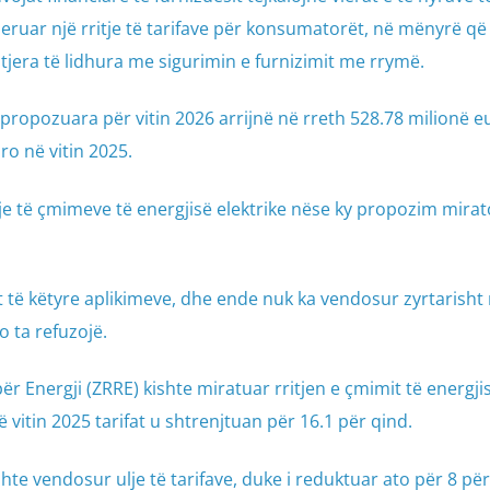
jeruar një rritje të tarifave për konsumatorët, në mënyrë që
jera të lidhura me sigurimin e furnizimit me rrymë.
 propozuara për vitin 2026 arrijnë në rreth 528.78 milionë e
o në vitin 2025.
je të çmimeve të energjisë elektrike nëse ky propozim mira
 të këtyre aplikimeve, dhe ende nuk ka vendosur zyrtarisht
o ta refuzojë.
për Energji (ZRRE) kishte miratuar rritjen e çmimit të energji
 vitin 2025 tarifat u shtrenjtuan për 16.1 për qind.
shte vendosur ulje të tarifave, duke i reduktuar ato për 8 pë