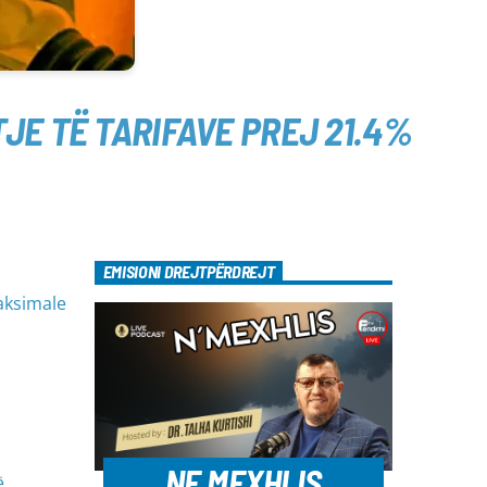
JE TË TARIFAVE PREJ 21.4%
EMISIONI DREJTPËRDREJT
maksimale
NE MEXHLIS
ë