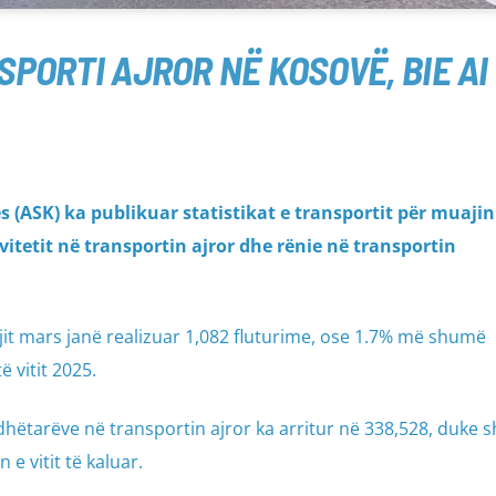
SPORTI AJROR NË KOSOVË, BIE A
ës (ASK) ka publikuar statistikat e transportit për muaji
ivitetit në transportin ajror dhe rënie në transportin
jit mars janë realizuar 1,082 fluturime, ose 1.7% më shumë
 vitit 2025.
dhëtarëve në transportin ajror ka arritur në 338,528, duke 
 e vitit të kaluar.