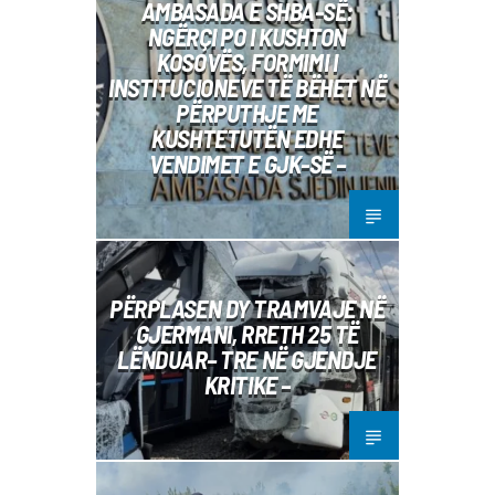
AMBASADA E SHBA-SË:
NGËRÇI PO I KUSHTON
KOSOVËS, FORMIMI I
INSTITUCIONEVE TË BËHET NË
PËRPUTHJE ME
KUSHTETUTËN EDHE
VENDIMET E GJK-SË –
PËRPLASEN DY TRAMVAJE NË
GJERMANI, RRETH 25 TË
LËNDUAR– TRE NË GJENDJE
KRITIKE –