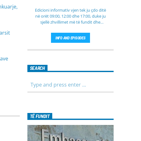
hkuarje,
Edicioni informativ vjen tek ju çdo ditë
në orët 09:00, 12:00 dhe 17:00, duke ju
sjellë zhvillimet më të fundit dhe
informacionet më të rëndësishme nga
arsit
Kosova, rajoni dhe bota. Në këtë
INFO AND EPISODES
edicion do të gjeni lajme të
përditësuara nga fusha të ndryshme,
përfshirë politikën, shoqërinë dhe
rave
ekonominë, si dhe rubrika të veçanta
për sportin dhe parashikimin e motit.
SEARCH
Qëndroni me ne për informim të saktë,
të shpejtë dhe të besueshëm.
TË FUNDIT