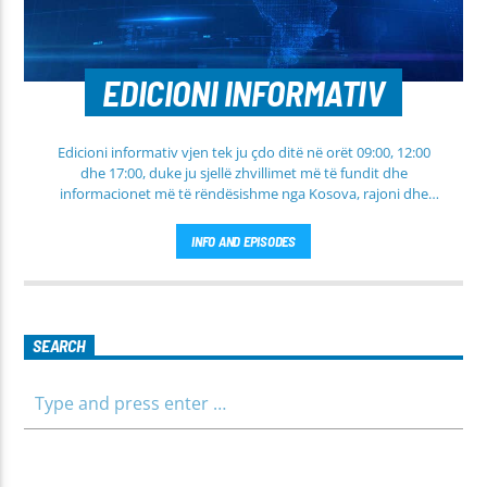
EDICIONI INFORMATIV
Edicioni informativ vjen tek ju çdo ditë në orët 09:00, 12:00
dhe 17:00, duke ju sjellë zhvillimet më të fundit dhe
informacionet më të rëndësishme nga Kosova, rajoni dhe
bota. Në këtë edicion do të gjeni lajme të përditësuara nga
fusha të ndryshme, përfshirë politikën, shoqërinë dhe
INFO AND EPISODES
ekonominë, si dhe rubrika të veçanta për sportin dhe
parashikimin e motit. Qëndroni me ne për informim të saktë,
të shpejtë dhe të besueshëm.
SEARCH