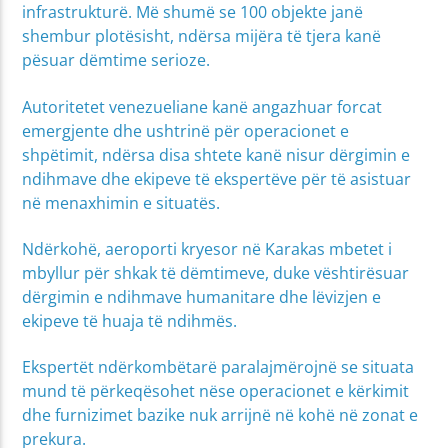
infrastrukturë. Më shumë se 100 objekte janë
shembur plotësisht, ndërsa mijëra të tjera kanë
pësuar dëmtime serioze.
Autoritetet venezueliane kanë angazhuar forcat
emergjente dhe ushtrinë për operacionet e
shpëtimit, ndërsa disa shtete kanë nisur dërgimin e
ndihmave dhe ekipeve të ekspertëve për të asistuar
në menaxhimin e situatës.
Ndërkohë, aeroporti kryesor në Karakas mbetet i
mbyllur për shkak të dëmtimeve, duke vështirësuar
dërgimin e ndihmave humanitare dhe lëvizjen e
ekipeve të huaja të ndihmës.
Ekspertët ndërkombëtarë paralajmërojnë se situata
mund të përkeqësohet nëse operacionet e kërkimit
dhe furnizimet bazike nuk arrijnë në kohë në zonat e
prekura.