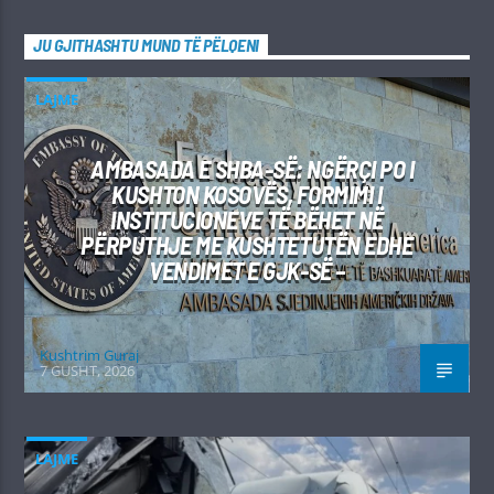
JU GJITHASHTU MUND TË PËLQENI
LAJME
AMBASADA E SHBA-SË: NGËRÇI PO I
KUSHTON KOSOVËS, FORMIMI I
INSTITUCIONEVE TË BËHET NË
PËRPUTHJE ME KUSHTETUTËN EDHE
VENDIMET E GJK-SË –
Kushtrim Guraj
7 GUSHT, 2026
LAJME