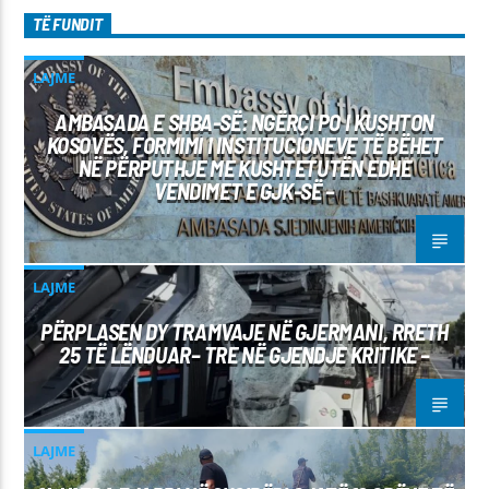
TË FUNDIT
LAJME
AMBASADA E SHBA-SË: NGËRÇI PO I KUSHTON
KOSOVËS, FORMIMI I INSTITUCIONEVE TË BËHET
NË PËRPUTHJE ME KUSHTETUTËN EDHE
VENDIMET E GJK-SË –
LAJME
PËRPLASEN DY TRAMVAJE NË GJERMANI, RRETH
25 TË LËNDUAR– TRE NË GJENDJE KRITIKE –
LAJME