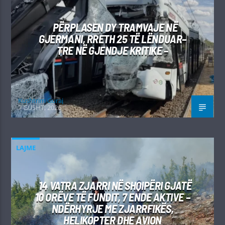
PËRPLASEN DY TRAMVAJE NË
GJERMANI, RRETH 25 TË LËNDUAR–
TRE NË GJENDJE KRITIKE –
Kushtrim Guraj
7 GUSHT, 2026
LAJME
14 VATRA ZJARRI NË SHQIPËRI GJATË
10 ORËVE TË FUNDIT, 7 ENDE AKTIVE –
NDËRHYRJE ME ZJARRFIKËS,
HELIKOPTER DHE AVION