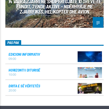
14 VATRA ZJARRI NË SHQIPËRI GJATË 10 ORËVE TË
FUNDIT, 7 ENDE AKTIVE – NDËRHYRJE ME
ZJARRFIKËS, HELIKOPTER DHE AVION
PAS PAK
EDICIONI INFORMATIV
09:00
HORIZONTI I DITURISË
10:00
DRITA E SË VËRTETËS
20:00