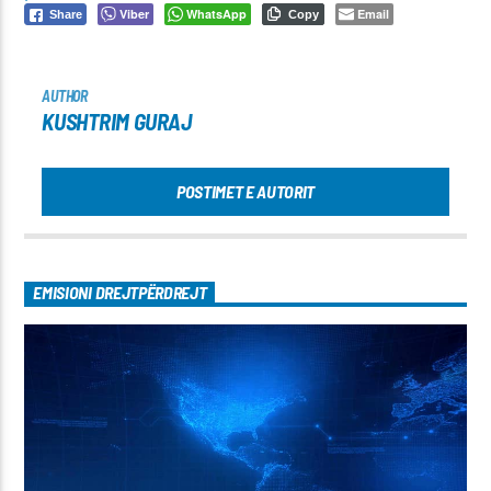
Viber
WhatsApp
Email
Share
Copy
AUTHOR
KUSHTRIM GURAJ
POSTIMET E AUTORIT
EMISIONI DREJTPËRDREJT