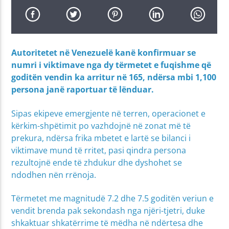
Autoritetet në Venezuelë kanë konfirmuar se
numri i viktimave nga dy tërmetet e fuqishme që
goditën vendin ka arritur në 165, ndërsa mbi 1,100
persona janë raportuar të lënduar.
Sipas ekipeve emergjente në terren, operacionet e
kërkim-shpëtimit po vazhdojnë në zonat më të
prekura, ndërsa frika mbetet e lartë se bilanci i
viktimave mund të rritet, pasi qindra persona
rezultojnë ende të zhdukur dhe dyshohet se
ndodhen nën rrënoja.
Tërmetet me magnitudë 7.2 dhe 7.5 goditën veriun e
vendit brenda pak sekondash nga njëri-tjetri, duke
shkaktuar shkatërrime të mëdha në ndërtesa dhe