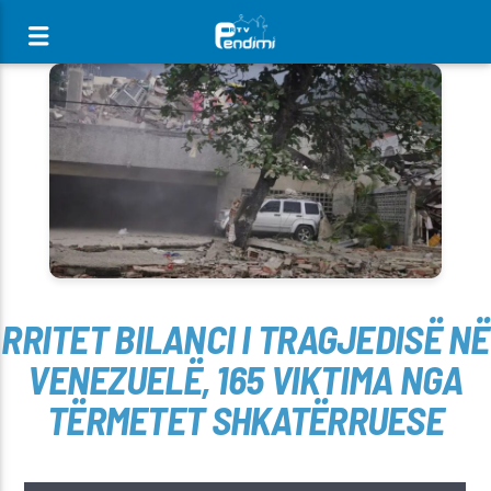
[There are no radio stations in the database]
RRITET BILANCI I TRAGJEDISË NË
VENEZUELË, 165 VIKTIMA NGA
TËRMETET SHKATËRRUESE