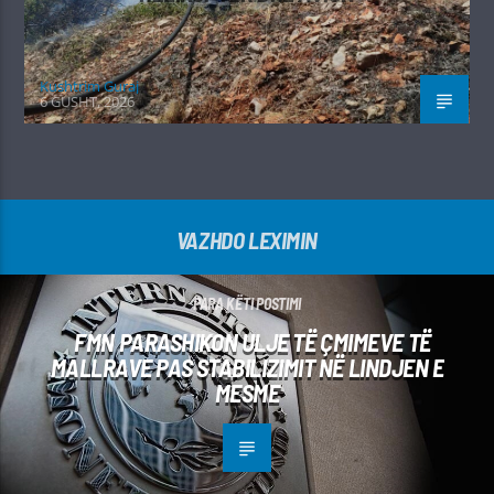
Kushtrim Guraj
6 GUSHT, 2026
VAZHDO LEXIMIN
PARA KËTI POSTIMI
FMN PARASHIKON ULJE TË ÇMIMEVE TË
MALLRAVE PAS STABILIZIMIT NË LINDJEN E
MESME