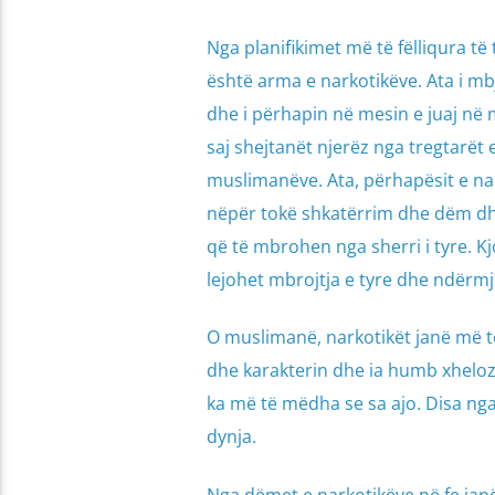
Nga planifikimet më të fëlliqura t
është arma e narkotikëve. Ata i mb
dhe i përhapin në mesin e juaj në 
saj shejtanët njerëz nga tregtarët 
muslimanëve. Ata, përhapësit e na
nëpër tokë shkatërrim dhe dëm dhe
që të mbrohen nga sherri i tyre. 
lejohet mbrojtja e tyre dhe ndërmj
O muslimanë, narkotikët janë më t
dhe karakterin dhe ia humb xheloz
ka më të mëdha se sa ajo. Disa nga 
dynja.
Nga dëmet e narkotikëve në fe janë