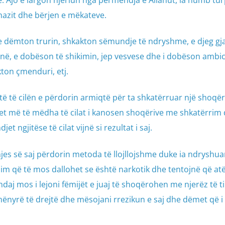
azit dhe bërjen e mëkateve.
 e dëmton trurin, shkakton sëmundje të ndryshme, e djeg gj
ë, e dobëson të shikimin, jep vesvese dhe i dobëson ambici
ton çmenduri, etj.
të të cilën e përdorin armiqtë për ta shkatërruar një shoqër
qet më të mëdha të cilat i kanosen shoqërive me shkatërrim
 ngjitëse të cilat vijnë si rezultat i saj.
hjes së saj përdorin metoda të llojllojshme duke ia ndryshua
m që të mos dallohet se është narkotik dhe tentojnë që atë
aj mos i lejoni fëmijët e juaj të shoqërohen me njerëz të ti
ënyrë të drejtë dhe mësojani rrezikun e saj dhe dëmet që i