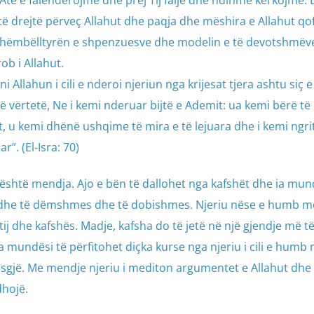
 Atë e falënderojmë dhe prej Tij falje dhe ndihmë kërkojmë
të drejtë përveç Allahut dhe paqja dhe mëshira e Allahut qo
hëmbëlltyrën e shpenzuesve dhe modelin e të devotshmëv
ob i Allahut.
i Allahun i cili e nderoi njeriun nga krijesat tjera ashtu siç e
të vërtetë, Ne i kemi nderuar bijtë e Ademit: ua kemi bërë 
, u kemi dhënë ushqime të mira e të lejuara dhe i kemi ngrit
”. (El-Isra: 70)
 është mendja. Ajo e bën të dallohet nga kafshët dhe ia mu
s dhe të dëmshmes dhe të dobishmes. Njeriu nëse e humb 
ij dhe kafshës. Madje, kafsha do të jetë në një gjendje më t
ka mundësi të përfitohet diçka kurse nga njeriu i cili e hum
 asgjë. Me mendje njeriu i mediton argumentet e Allahut dh
hojë.