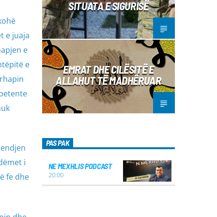
SITUATA E SIGURISË
 kohë
t e juaja
hapjen e
htëpitë e
EMRAT DHE CILËSITË E
ërhapin
ALLAHUT TË MADHËRUAR
mpetente
nuk
PAS PAK
mendjen
dëmet i
NE MEXHLIS PODCAST
20:00
ë fe dhe
rpin dhe