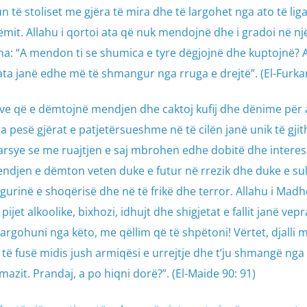
un të stoliset me gjëra të mira dhe të largohet nga ato të liga
ëmit. Allahu i qortoi ata që nuk mendojnë dhe i gradoi në nj
tha: “A mendon ti se shumica e tyre dëgjojnë dhe kuptojnë? 
, ata janë edhe më të shmangur nga rruga e drejtë”. (El-Furka
ave që e dëmtojnë mendjen dhe caktoj kufij dhe dënime për a
a pesë gjërat e patjetërsueshme në të cilën janë unik të gjit
r arsye se me ruajtjen e saj mbrohen edhe dobitë dhe interes
endjen e dëmton veten duke e futur në rrezik dhe duke e s
igurinë e shoqërisë dhe në të frikë dhe terror. Allahu i Mad
ijet alkoolike, bixhozi, idhujt dhe shigjetat e fallit janë vepr
largohuni nga këto, me qëllim që të shpëtoni! Vërtet, djalli m
të fusë midis jush armiqësi e urrejtje dhe t’ju shmangë nga 
mazit. Prandaj, a po hiqni dorë?”. (El-Maide 90: 91)