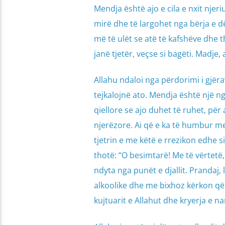
Mendja është ajo e cila e nxit njeri
mirë dhe të largohet nga bërja e d
më të ulët se atë të kafshëve dhe 
janë tjetër, veçse si bagëti. Madje
Allahu ndaloi nga përdorimi i gjër
tejkalojnë ato. Mendja është një ng
qiellore se ajo duhet të ruhet, pë
njerëzore. Ai që e ka të humbur m
tjetrin e me këtë e rrezikon edhe s
thotë: “O besimtarë! Me të vërtetë, p
ndyta nga punët e djallit. Prandaj, 
alkoolike dhe me bixhoz kërkon që 
kujtuarit e Allahut dhe kryerja e na