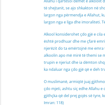
Allahu i qartësoi dëmet e alkoolit 
të shejtanit, se ajo shkakton në sh
largon nga përmendja e Allahut, ku
largon nga e liga dhe imoraliteti.
Alkool konsiderohet çdo gjë e cila
është prodhuar dhe me çfarë emri e
njerëzit do ta emërtojnë me emra t
alkoolin apo më mirë të themi se 
trupin e njeriut dhe ia dëmton shqis
ka ndaluar nga çdo gjë që e deh tr
O muslimanë, armiqtë juaj gjithmon
çdo mjeti, ashtu siç edhe Allahu e 
gjithçka që del prej gojës së tyre,
Imran: 118)