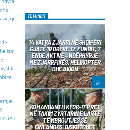
e ndyra
dhe i
TË FUNDIT
azit, që
14 VATRA ZJARRI NË SHQIPËRI
ënde
GJATË 10 ORËVE TË FUNDIT, 7
ohë kur
ENDE AKTIVE – NDËRHYRJE
me
ME ZJARRFIKËS, HELIKOPTER
DHE AVION
 vyshk
mbi të,
ërmjet
KOMANDANTI I KFOR-IT PRET
në
NË TAKIM ZYRTARIN E LARTË
”. (Ali
TË MBROJTJES SË
FINLANDËS, DISKUTOHET