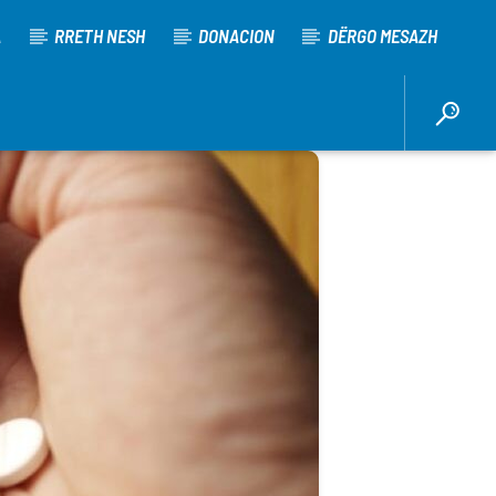
A
RRETH NESH
DONACION
DËRGO MESAZH