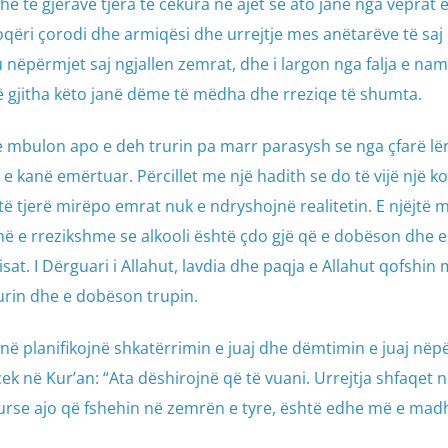
dhe të gjërave tjera të cekura në ajet se ato janë nga veprat 
oqëri çorodi dhe armiqësi dhe urrejtje mes anëtarëve të saj 
 nëpërmjet saj ngjallen zemrat, dhe i largon nga falja e nam
 Të gjitha këto janë dëme të mëdha dhe rreziqe të shumta.
 e mbulon apo e deh trurin pa marr parasysh se nga çfarë l
 kanë emërtuar. Përcillet me një hadith se do të vijë një k
ë tjerë mirëpo emrat nuk e ndryshojnë realitetin. E njëjtë 
më e rrezikshme se alkooli është çdo gjë që e dobëson dhe e
at. I Dërguari i Allahut, lavdia dhe paqja e Allahut qofshin 
urin dhe e dobëson trupin.
ë planifikojnë shkatërrimin e juaj dhe dëmtimin e juaj nëp
cek në Kur’an: “Ata dëshirojnë që të vuani. Urrejtja shfaqet 
 kurse ajo që fshehin në zemrën e tyre, është edhe më e madhe