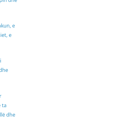
akun, e
et, e
i
 dhe
r
 ta
llë dhe