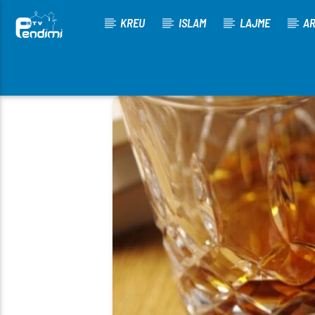
KREU
ISLAM
LAJME
AR
[There are no radio stations in the database]