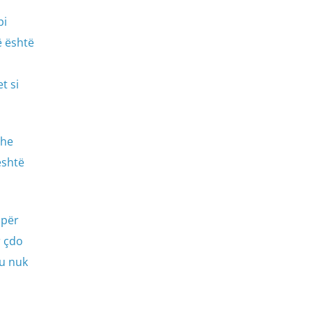
pi
ë është
t si
dhe
është
 për
r çdo
hu nuk