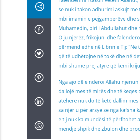
Falënderimi i takon vetëm Allahut,
se nuk i takon adhurimi askujt me 
mbi imamin e pejgamberëve dhe s
Muhamedin, biri i Abdullahut dhe r
O ju njerëz, frikojuni dhe falënderon
përmend edhe në Librin e Tij: “Në 
që të udhëtojnë në tokë dhe në det
mbi shumë prej atyre që kemi krijuar
Nga ajo që e nderoi Allahu njeriun
dallojë mes të mirës dhe të keqe
atëherë nuk do të ketë dallim mes t
sa njeriu për arsye se nga kafsha 
e tij nuk ka mundësi të përfitohet
mendje shpik dhe zbulon dhe prod