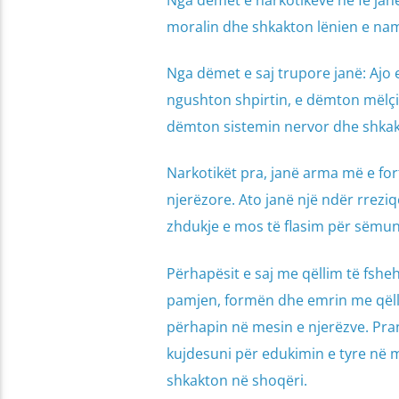
moralin dhe shkakton lënien e nam
Nga dëmet e saj trupore janë: Ajo
ngushton shpirtin, e dëmton mëlçin
dëmton sistemin nervor dhe shkak
Narkotikët pra, janë arma më e for
njerëzore. Ato janë një ndër rrezi
zhdukje e mos të flasim për sëmundjet
Përhapësit e saj me qëllim të fshe
pamjen, formën dhe emrin me qëlli
përhapin në mesin e njerëzve. Prand
kujdesuni për edukimin e tyre në m
shkakton në shoqëri.