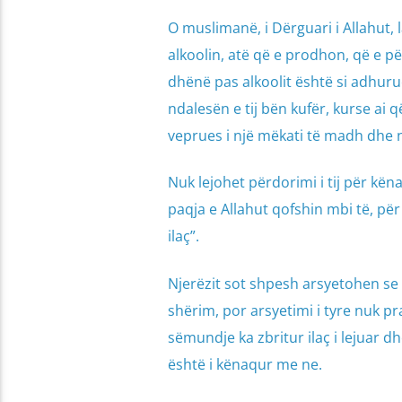
O muslimanë, i Dërguari i Allahut, l
alkoolin, atë që e prodhon, që e p
dhënë pas alkoolit është si adhurue
ndalesën e tij bën kufër, kurse ai 
veprues i një mëkati të madh dhe n
Nuk lejohet përdorimi i tij për kën
paqja e Allahut qofshin mbi të, për 
ilaç”.
Njerëzit sot shpesh arsyetohen se 
shërim, por arsyetimi i tyre nuk pr
sëmundje ka zbritur ilaç i lejuar d
është i kënaqur me ne.