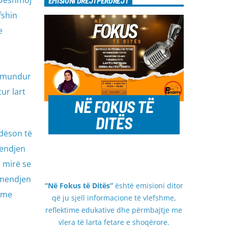
. Dëshmoj
EMISIONI DREJTPËRDREJT
fshin
e
të mundur
ur lart
NË FOKUS TË
DITËS
ndëson të
mendjen
ë mirë se
b mendjen
“Në Fokus të Ditës”
është emisioni ditor
e me
që ju sjell informacione të vlefshme,
reflektime edukative dhe përmbajtje me
vlera të larta fetare e shoqërore.