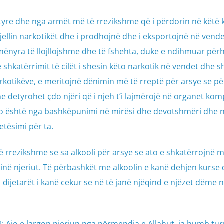
ë tyre dhe nga armët më të rrezikshme që i përdorin në këtë
jellin narkotikët dhe i prodhojnë dhe i eksportojnë në vende
mënyra të llojllojshme dhe të fshehta, duke e ndihmuar për
e shkatërrimit të cilët i shesin këto narkotik në vendet dhe s
rkotikëve, e meritojnë dënimin më të rreptë për arsye se p
 detyrohet çdo njëri që i njeh t’i lajmërojë në organet ko
Kjo është nga bashkëpunimi në mirësi dhe devotshmëri dhe 
etësimi për ta.
ë rrezikshme se sa alkooli për arsye se ato e shkatërrojnë 
inë njeriut. Të përbashkët me alkoolin e kanë dehjen kurse 
dijetarët i kanë cekur se në të janë njëqind e njëzet dëme n
: Ajo e largon njeriun nga përmendja e Allahut, ia humb tu