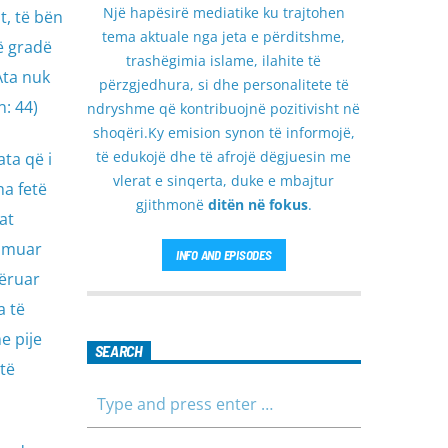
Një hapësirë mediatike ku trajtohen
t, të bën
tema aktuale nga jeta e përditshme,
ë gradë
trashëgimia islame, ilahite të
Ata nuk
përzgjedhura, si dhe personalitete të
n: 44)
ndryshme që kontribuojnë pozitivisht në
shoqëri.Ky emision synon të informojë,
të edukojë dhe të afrojë dëgjuesin me
ta që i
vlerat e sinqerta, duke e mbajtur
ha fetë
gjithmonë
ditën në fokus
.
at
ulmuar
INFO AND EPISODES
hëruar
a të
e pije
SEARCH
të