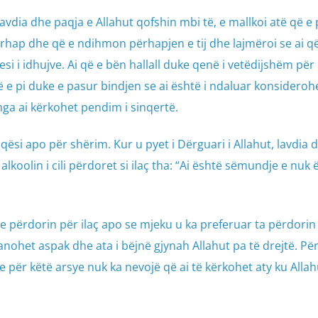
avdia dhe paqja e Allahut qofshin mbi të, e mallkoi atë që e 
ërhap dhe që e ndihmon përhapjen e tij dhe lajmëroi se ai q
si i idhujve. Ai që e bën hallall duke qenë i vetëdijshëm për
që e pi duke e pasur bindjen se ai është i ndaluar konsiderohe
ga ai kërkohet pendim i sinqertë.
aqësi apo për shërim. Kur u pyet i Dërguari i Allahut, lavdia 
alkoolin i cili përdoret si ilaç tha: “Ai është sëmundje e nuk 
e përdorin për ilaç apo se mjeku u ka preferuar ta përdorin
anohet aspak dhe ata i bëjnë gjynah Allahut pa të drejtë. Pë
he për këtë arsye nuk ka nevojë që ai të kërkohet aty ku Alla