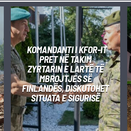
KOMANDANTI I KFOR-IT
PRET NË TAKIM
ZYRTARIN E LARTË TË
MBROJTJES SË
FINLANDËS, DISKUTOHET
SITUATA E SIGURISË