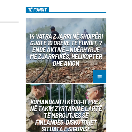
TË FUNDIT
14 VATRA ZJARRI NË SHQIPËRI
GJATË 10 ORËVE TË FUNDIT, 7
ENDE AKTIVE – NDËRHYRJE
ME ZJARRFIKËS, HELIKOPTER
DHE AVION
KOMANDANTI I KFOR-IT PRET
NË TAKIM ZYRTARIN E LARTË
TË MBROJTJES SË
FINLANDËS, DISKUTOHET
SITUATA E SIGURISË