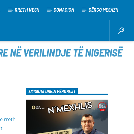
A
RRETH NESH
DONACION
DËRGO MESAZH
E NË VERILINDJE TË NIGERISË
EMISIONI DREJTPËRDREJT
e rreth
t