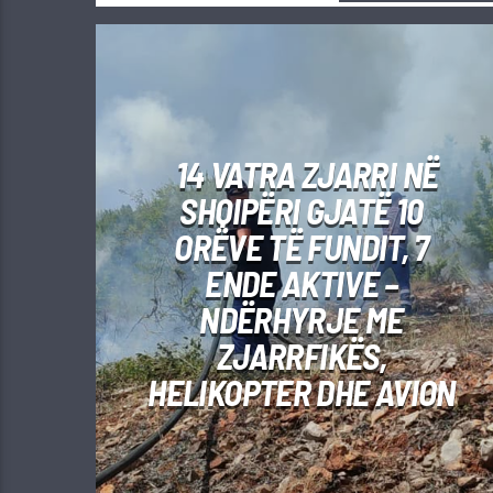
14 VATRA ZJARRI NË
SHQIPËRI GJATË 10
ORËVE TË FUNDIT, 7
ENDE AKTIVE –
NDËRHYRJE ME
ZJARRFIKËS,
HELIKOPTER DHE AVION