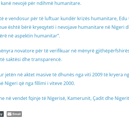
 kanë nevojë për ndihmë humanitare.
ë e vendosur për të luftuar kundër krizës humanitare, Edu 
e është bërë kryeqyteti i nevojave humanitare në Nigeri d
ërë në aspektin humanitar”.
 mënyra novatore për të verifikuar në mënyrë gjithëpërfshirë
të saktësi dhe transparencë.
r jetën në aktet masive të dhunës nga viti 2009 të kryera n
 Nigeri që nga fillimi i viteve 2000.
e në vendet fqinje të Nigerisë, Kamerunit, Çadit dhe Nigerit
Email
py