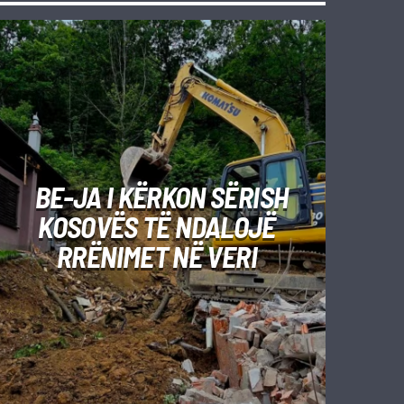
BE-JA I KËRKON SËRISH
KOSOVËS TË NDALOJË
RRËNIMET NË VERI