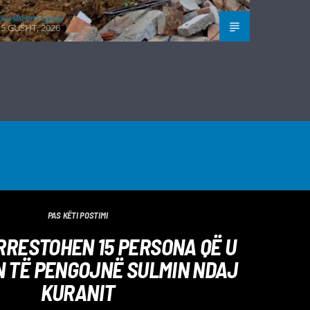
Kushtrim Guraj
5 GUSHT, 2026
PAS KËTI POSTIMI
ARRESTOHEN 15 PERSONA QË U
 TË PENGOJNË SULMIN NDAJ
KURANIT