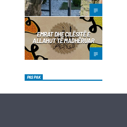
EMRAT DHE CILËSITË E
ALLAHUT TË MADHËRUAR
PAS PAK