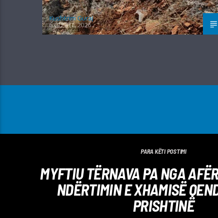
Kushtrim Guraj
6 GUSHT, 2026
PARA KËTI POSTIMI
MYFTIU TËRNAVA PA NGA AFËR
NDËRTIMIN E XHAMISË QEN
PRISHTINË