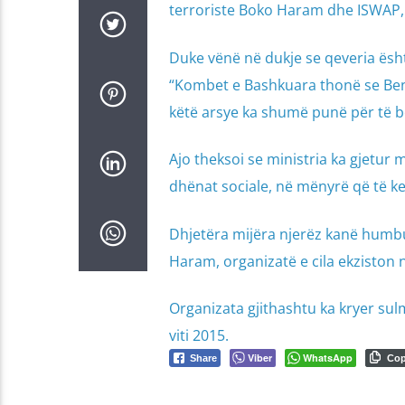
terroriste Boko Haram dhe ISWAP,
Duke vënë në dukje se qeveria ësht
“Kombet e Bashkuara thonë se Benu
këtë arsye ka shumë punë për të b
Ajo theksoi se ministria ka gjetur
dhënat sociale, në mënyrë që të ke
Dhjetëra mijëra njerëz kanë humbu
Haram, organizatë e cila ekziston në
Organizata gjithashtu ka kryer sulm
viti 2015.
Viber
WhatsApp
Share
Co