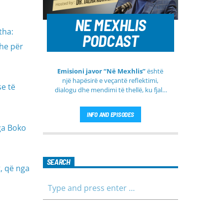
NE MEXHLIS
tha:
PODCAST
he për
Emisioni javor “Në Mexhlis”
është
një hapësirë e veçantë reflektimi,
se të
dialogu dhe mendimi të thellë, ku fjala
e urtë dhe diskutimi i sinqertë marrin
kuptim të veçantë. Ky emision
INFO AND EPISODES
transmetohet
drejtpërdrejt çdo të
ga Boko
martë
, duke sjellë tek publiku një
formë komunikimi të hapur, të qetë
dhe shumë përmbajtësore
SEARCH
, që nga