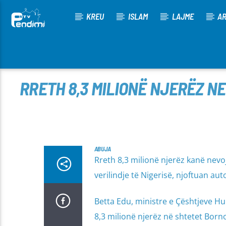
KREU
ISLAM
LAJME
AR
[There are no radio stations in the database]
RRETH 8,3 MILIONË NJERËZ N
ABUJA
Rreth 8,3 milionë njerëz kanë nev
verilindje të Nigerisë, njoftuan au
Betta Edu, ministre e Çështjeve Hu
8,3 milionë njerëz në shtetet Bor