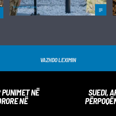
Kushtrim Guraj
6 GUSHT, 2026
VAZHDO LEXIMIN
 PUNIMET NË
SUEDI, 
DRORE NË
PËRPOQËN