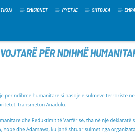
TIKUJ
EMISIONET
PYETJE
SHTOJCA
EMR
EVOJTARË PËR NDIHMË HUMANITAR
ojë për ndihmë humanitare si pasojë e sulmeve terroriste në
toritetet, transmeton Anadolu.
manitare dhe Reduktimit të Varfërisë, tha në një deklaratë s
no, Yobe dhe Adamawa, ku janë shtuar sulmet nga organizata