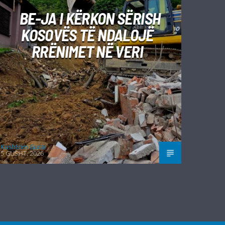
BE-JA I KËRKON SËRISH
KOSOVËS TË NDALOJË
RRËNIMET NË VERI
Kushtrim Guraj
5 GUSHT, 2026