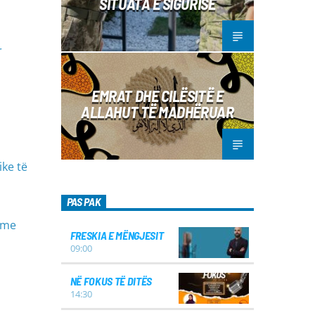
SITUATA E SIGURISË
r
EMRAT DHE CILËSITË E
ALLAHUT TË MADHËRUAR
ike të
PAS PAK
n me
FRESKIA E MËNGJESIT
09:00
NË FOKUS TË DITËS
14:30