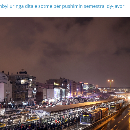
byllur nga dita e sotme për pushimin semestral dy-javor.