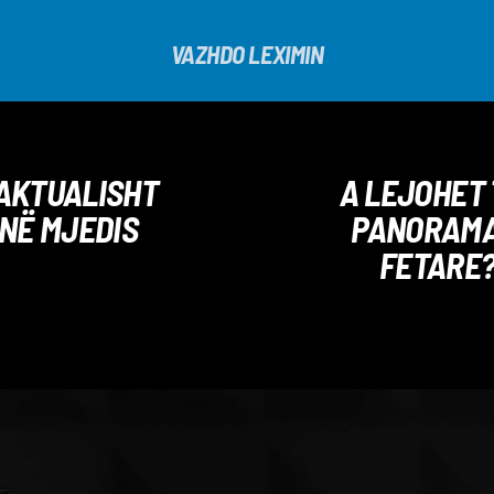
VAZHDO LEXIMIN
 AKTUALISHT
A LEJOHET 
NË MJEDIS
PANORAMA
FETARE?