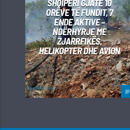
SHQIPËRI GJATË 10
ORËVE TË FUNDIT, 7
ENDE AKTIVE –
NDËRHYRJE ME
ZJARRFIKËS,
HELIKOPTER DHE AVION
Kushtrim Guraj
6 GUSHT, 2026