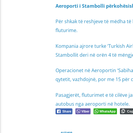
Aeroporti i Stambolli përkohësis
Për shkak të reshjeve të mëdha të 
fluturime.
Kompania ajrore turke ‘Turkish Airl
Stambollit deri në orën 4 të mëngje
Operacionet në Aeroportin ‘Sabiha 
qytetit, vazhdojnë, por me 15 për 
Pasagjerët, fluturimet e të cilëve 
autobus nga aeroporti në hotele.
Viber
WhatsApp
Share
Co