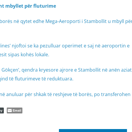
ht mbyllet për fluturime
borës në qytet edhe Mega-Aeroporti i Stambollit u mbyll pë
ines’ njoftoi se ka pezulluar operimet e saj në aeroportin e
sit sipas kohës lokale.
Gökçen’, qendra kryesore ajrore e Stambollit në anën aziat
qind të fluturimeve të reduktuara.
janë anuluar për shkak të reshjeve të borës, po transferohe
Email
py