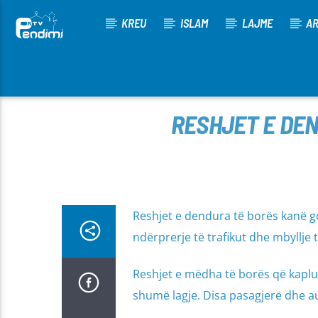
KREU
ISLAM
LAJME
AR
[There are no radio stations in the database]
RESHJET E DEN
Reshjet e dendura të borës kanë g
ndërprerje të trafikut dhe mbyllje
Reshjet e mëdha të borës që kaplu
shumë lagje. Disa pasagjerë dhe a