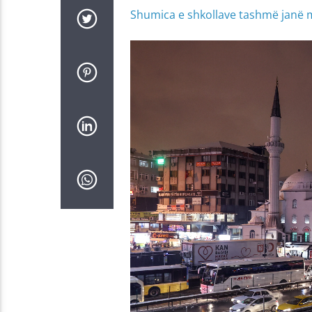
Shumica e shkollave tashmë janë m