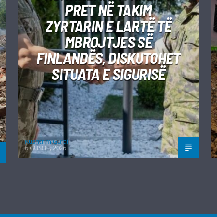
PRET NË TAKIM
ZYRTARIN E LARTË TË
MBROJTJES SË
FINLANDËS, DISKUTOHET
SITUATA E SIGURISË
Kushtrim Guraj
6 GUSHT, 2026