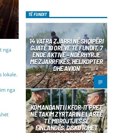
TË FUNDIT
14 VATRA ZJARRI NË SHQIPËRI
GJATË 10 ORËVE TË FUNDIT, 7
ët nga
ENDE AKTIVE – NDËRHYRJE
ME ZJARRFIKËS, HELIKOPTER
DHE AVION
 lokale.
him nga
KOMANDANTI I KFOR-IT PRET
NË TAKIM ZYRTARIN E LARTË
shët
TË MBROJTJES SË
FINLANDËS, DISKUTOHET