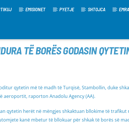
TIKUJ
EMISIONET
PYETJE
SHTOJCA
EMR
DURA TË BORËS GODASIN QYTETI
oditur qytetin më të madh të Turqisë, Stambollin, duke shk
 të aeroportit, raporton Anadolu Agency (AA).
an qytetin herët në mëngjes shkaktuan bllokime të trafikut 
utomjete kanë mbetur të bllokuar për shkak të borës së ma