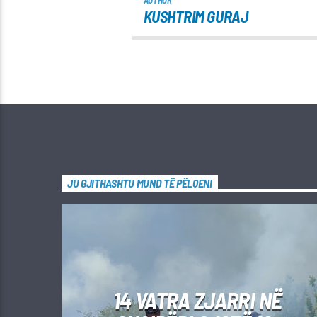
AUTHOR
KUSHTRIM GURAJ
JU GJITHASHTU MUND TË PËLQENI
14 VATRA ZJARRI NË