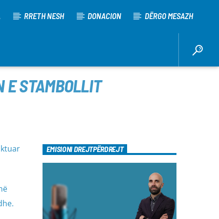
A
RRETH NESH
DONACION
DËRGO MESAZH
N E STAMBOLLIT
aktuar
EMISIONI DREJTPËRDREJT
në
dhe.