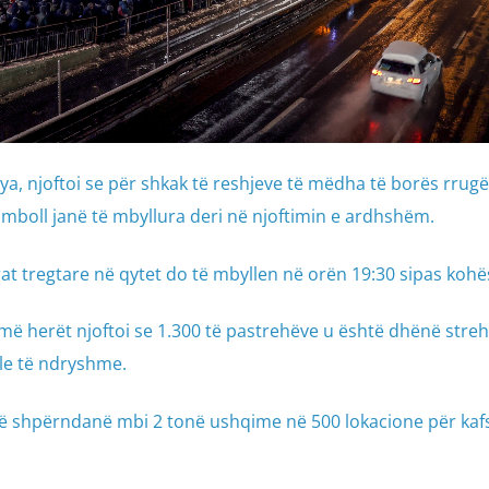
kaya, njoftoi se për shkak të reshjeve të mëdha të borës rrug
mboll janë të mbyllura deri në njoftimin e ardhshëm.
at tregtare në qytet do të mbyllen në orën 19:30 sipas kohës
më herët njoftoi se 1.300 të pastrehëve u është dhënë stre
ele të ndryshme.
itë shpërndanë mbi 2 tonë ushqime në 500 lokacione për kaf