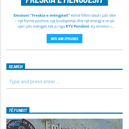
Emisioni “Freskia e mëngjesit”
është fillimi ideal i çdo dite
– një frymë pozitive, një buzëqeshje dhe një energji e re që
vjen çdo mëngjes tek ju nga
RTV Pendimi
. Ky emision i
përditshëm synon ta bëjë mëngjesin tuaj më të lehtë, më
informues dhe më të ngrohtë, duke ju shoqëruar në orët e
INFO AND EPISODES
para të ditës me përmbajtje të larmishme dhe të dobishme
për të gjithë familjen.
SEARCH
TË FUNDIT
LAJME