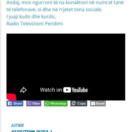
Andaj, mos ngurroni të na konaktoni në numrat tanë
të telefonave, si dhe në rrjetet tona sociale.
I juaji kudo dhe kurdo,
Radio Televizioni Pendimi
Viber
WhatsApp
Email
Share
Copy
AUTHOR