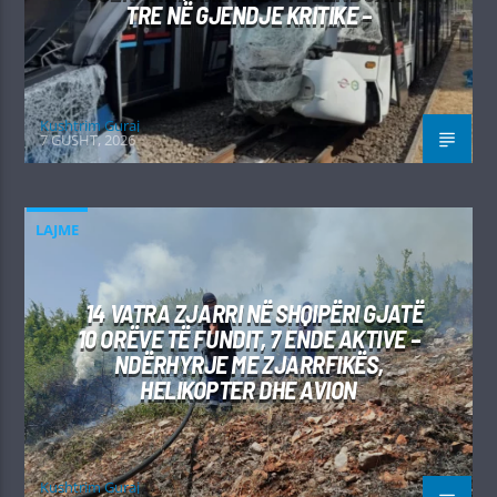
TRE NË GJENDJE KRITIKE –
Kushtrim Guraj
7 GUSHT, 2026
LAJME
14 VATRA ZJARRI NË SHQIPËRI GJATË
10 ORËVE TË FUNDIT, 7 ENDE AKTIVE –
NDËRHYRJE ME ZJARRFIKËS,
HELIKOPTER DHE AVION
Kushtrim Guraj