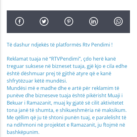
Të dashur ndjekës të platformës Rtv Pendimi !
Reklamat tuaja në “RTVPendimi”, çdo herë kanë
treguar suksese në bizneset tuaja, gjë kjo e cila edhe
është dëshmuar prej të gjithë atyre që e kanë
shfrytëzuar këtë mundësi.
Mundësi më e madhe dhe e artë për reklamim të
punëve dhe bizneseve tuaja është pikërisht Muaji i
Bekuar i Ramazanit, muaj ky gjatë së cilit aktivitetet
tona janë të shumta, e shikueshmëria në maksikum.
Me qëllim që ju të shtoni punën tuaj, e paralelisht të
na ndihmoni në projektet e Ramazanit, ju ftojmë në
bashkëpunim.