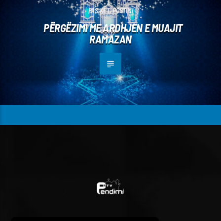
PAS KËTI POSTIMI
PËRGËZIMI ME ARDHJEN E MUAJIT
RAMAZAN