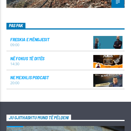
PAS PAK
FRESKIA E MËNGJESIT
09:00
NË FOKUS TË DITËS
14:30
NE MEXHLIS PODCAST
20:00
JU GJITHASHTU MUND TË PËLQENI