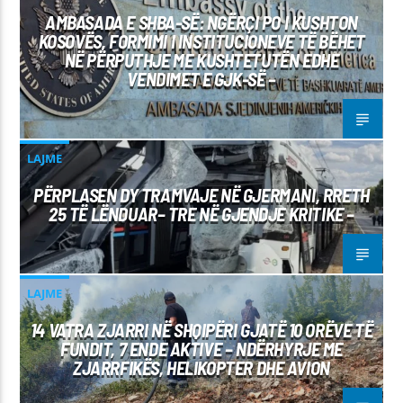
AMBASADA E SHBA-SË: NGËRÇI PO I KUSHTON
KOSOVËS, FORMIMI I INSTITUCIONEVE TË BËHET
NË PËRPUTHJE ME KUSHTETUTËN EDHE
VENDIMET E GJK-SË –
LAJME
PËRPLASEN DY TRAMVAJE NË GJERMANI, RRETH
25 TË LËNDUAR– TRE NË GJENDJE KRITIKE –
LAJME
14 VATRA ZJARRI NË SHQIPËRI GJATË 10 ORËVE TË
FUNDIT, 7 ENDE AKTIVE – NDËRHYRJE ME
ZJARRFIKËS, HELIKOPTER DHE AVION