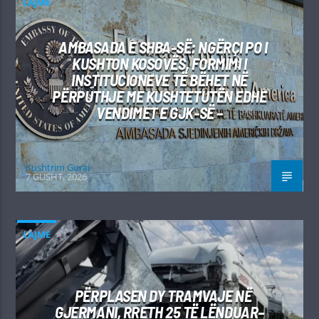
LAJME
AMBASADA E SHBA-SË: NGËRÇI PO I
KUSHTON KOSOVËS, FORMIMI I
INSTITUCIONEVE TË BËHET NË
PËRPUTHJE ME KUSHTETUTËN EDHE
VENDIMET E GJK-SË –
Kushtrim Guraj
7 GUSHT, 2026
LAJME
PËRPLASEN DY TRAMVAJE NË
GJERMANI, RRETH 25 TË LËNDUAR–